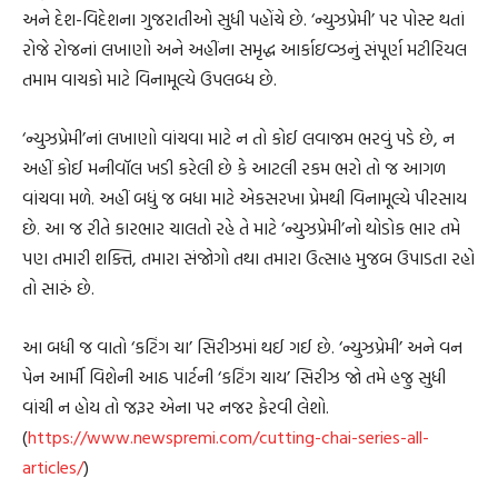
અને દેશ-વિદેશના ગુજરાતીઓ સુધી પહોંચે છે. ‘ન્યુઝપ્રેમી’ પર પોસ્ટ થતાં
રોજે રોજનાં લખાણો અને અહીંના સમૃદ્ધ આર્કાઇવ્ઝનું સંપૂર્ણ મટીરિયલ
તમામ વાચકો માટે વિનામૂલ્યે ઉપલબ્ધ છે.
‘ન્યુઝપ્રેમી’નાં લખાણો વાંચવા માટે ન તો કોઈ લવાજમ ભરવું પડે છે, ન
અહીં કોઈ મનીવૉલ ખડી કરેલી છે કે આટલી રકમ ભરો તો જ આગળ
વાંચવા મળે. અહીં બધું જ બધા માટે એકસરખા પ્રેમથી વિનામૂલ્યે પીરસાય
છે. આ જ રીતે કારભાર ચાલતો રહે તે માટે ‘ન્યુઝપ્રેમી’નો થોડોક ભાર તમે
પણ તમારી શક્તિ, તમારા સંજોગો તથા તમારા ઉત્સાહ મુજબ ઉપાડતા રહો
તો સારું છે.
આ બધી જ વાતો ‘કટિંગ ચા’ સિરીઝમાં થઈ ગઈ છે. ‘ન્યુઝપ્રેમી’ અને વન
પેન આર્મી વિશેની આઠ પાર્ટની ‘કટિંગ ચાય’ સિરીઝ જો તમે હજુ સુધી
વાંચી ન હોય તો જરૂર એના પર નજર ફેરવી લેશો.
(
https://www.newspremi.com/cutting-chai-series-all-
articles/
)