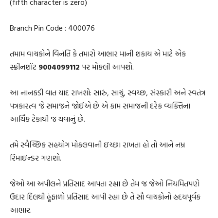
(fifth character is zero)
Branch Pin Code : 400076
તમામ વાચકોને વિનંતિ કે તમારો આભાર માની શકાય એ માટે એક
સ્ક્રીનશૉટ
9004099112
પર મોકલી આપશો.
આ નાનકડી વાત યાદ રાખશો: સારું, સાચું, સ્વચ્છ, સંસ્કારી અને સ્વતંત્ર
પત્રકારત્વ જે સમાજને જોઈએ છે એ કામ સમાજની દરેક વ્યક્તિના
આર્થિક ટેકાથી જ થવાનું છે.
તમે સ્વૈચ્છિક સહયોગ મોકલવાની ઇચ્છા રાખતા હો તો આને નમ્ર
રિમાઇન્ડર ગણશો.
જેઓ આ અપીલને પ્રતિસાદ આપતા રહ્યા છે તેમ જ જેઓ નિયમિતપણે
ઉદાર દિલથી હૂંફાળો પ્રતિસાદ આપી રહ્યા છે તે સૌ વાચકોનો હ્રદયપૂર્વક
આભાર.