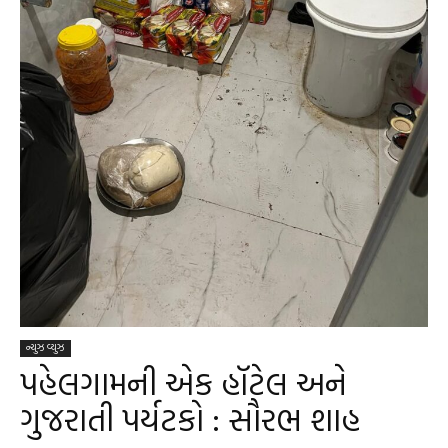
ન્યુઝ વ્યુઝ
પહેલગામની એક હૉટેલ અને
ગુજરાતી પર્યટકો : સૌરભ શાહ