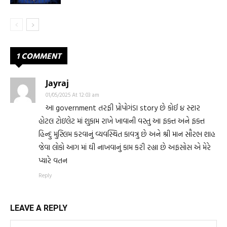
1 COMMENT
Jayraj
01/05/2025 At 12:03 am
આ government તરફી પ્રોપોગંડા story છે કોઈ ૪ સ્ટાર
હોટલ ટોઇલેટ માં શુકામ રાખે ખાવાની વસ્તુ આ ફક્ત અને ફક્ત
હિન્દુ મુસ્લિમ કરવાનું વ્યવસ્થિત કાવત્રુ છે અને શ્રી માન સૌરભ શાહ
જેવા લોકો આગ માં ઘી નાખવાનું કામ કરી રહ્યા છે અફસોસ એ મેરે
પ્યારે વતન
Reply
LEAVE A REPLY