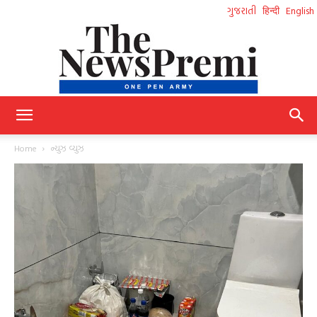
ગુજરાતી
हिन्दी
English
NewsPremi
Home
ન્યુઝ વ્યુઝ
Gujarati