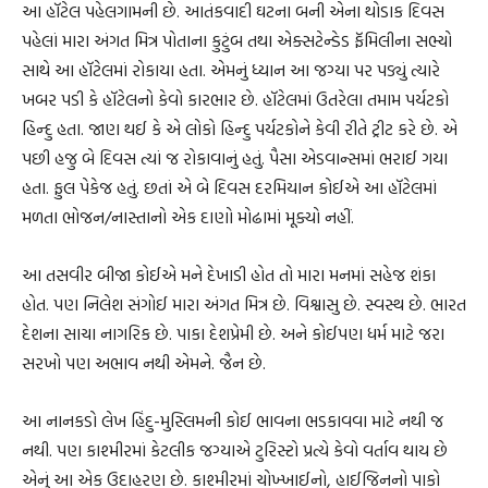
આ હૉટેલ પહેલગામની છે. આતંકવાદી ઘટના બની એના થોડાક દિવસ
પહેલાં મારા અંગત મિત્ર પોતાના કુટુંબ તથા એક્સટેન્ડેડ ફૅમિલીના સભ્યો
સાથે આ હૉટેલમાં રોકાયા હતા. એમનું ધ્યાન આ જગ્યા પર પડ્યું ત્યારે
ખબર પડી કે હૉટેલનો કેવો કારભાર છે. હૉટેલમાં ઉતરેલા તમામ પર્યટકો
હિન્દુ હતા. જાણ થઈ કે એ લોકો હિન્દુ પર્યટકોને કેવી રીતે ટ્રીટ કરે છે. એ
પછી હજુ બે દિવસ ત્યાં જ રોકાવાનું હતું. પૈસા એડવાન્સમાં ભરાઈ ગયા
હતા. ફુલ પેકેજ હતું. છતાં એ બે દિવસ દરમિયાન કોઈએ આ હૉટેલમાં
મળતા ભોજન/નાસ્તાનો એક દાણો મોઢામાં મૂક્યો નહીં.
આ તસવીર બીજા કોઈએ મને દેખાડી હોત તો મારા મનમાં સહેજ શંકા
હોત. પણ નિલેશ સંગોઈ મારા અંગત મિત્ર છે. વિશ્વાસુ છે. સ્વસ્થ છે. ભારત
દેશના સાચા નાગરિક છે. પાકા દેશપ્રેમી છે. અને કોઈપણ ધર્મ માટે જરા
સરખો પણ અભાવ નથી એમને. જૈન છે.
આ નાનકડો લેખ હિંદુ-મુસ્લિમની કોઈ ભાવના ભડકાવવા માટે નથી જ
નથી. પણ કાશ્મીરમાં કેટલીક જગ્યાએ ટુરિસ્ટો પ્રત્યે કેવો વર્તાવ થાય છે
એનું આ એક ઉદાહરણ છે. કાશ્મીરમાં ચોખ્ખાઈનો, હાઈજિનનો પાકો