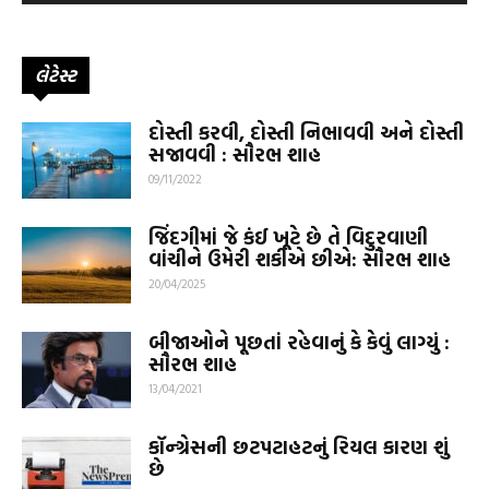
લેટેસ્ટ
દોસ્તી કરવી, દોસ્તી નિભાવવી અને દોસ્તી
સજાવવી : સૌરભ શાહ
09/11/2022
જિંદગીમાં જે કંઈ ખૂટે છે તે વિદુરવાણી
વાંચીને ઉમેરી શકીએ છીએ: સૌરભ શાહ
20/04/2025
બીજાઓને પૂછતાં રહેવાનું કે કેવું લાગ્યું :
સૌરભ શાહ
13/04/2021
કૉન્ગ્રેસની છટપટાહટનું રિયલ કારણ શું
છે