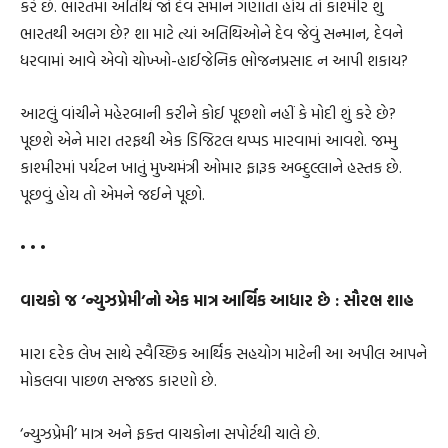
કરે છે. ભારતમાં અતિથિ જો દેવ સમાન ગણાતા હોય તો કાશ્મીર શું
ભારતથી અલગ છે? શા માટે ત્યાં અતિથિઓને દેવ જેવું સન્માન, દેવને
ધરવામાં આવે એવો ચોખ્ખો-હાઈજેનિક ભોજનપ્રસાદ ન આપી શકાય?
આટલું વાંચીને મહેરબાની કરીને કોઈ પૂછશો નહીં કે મોદી શું કરે છે?
પૂછશે એને મારા તરફથી એક ડિજિટલ થપ્પડ મારવામાં આવશે. જમ્મુ
કાશ્મીરમાં પર્યટન ખાતું મુખ્યમંત્રી ઓમાર ફારૂક અબ્દુલ્લાને હસ્તક છે.
પૂછવું હોય તો એમને જઈને પૂછો.
• • •
વાચકો જ ‘ન્યુઝપ્રેમી’નો એક માત્ર આર્થિક આધાર છે : સૌરભ શાહ
મારા દરેક લેખ સાથે સ્વૈચ્છિક આર્થિક સહયોગ માટેની આ અપીલ આપને
મોકલવા પાછળ સજ્જડ કારણો છે.
‘ન્યુઝપ્રેમી’ માત્ર અને ફક્ત વાચકોના સપોર્ટથી ચાલે છે.