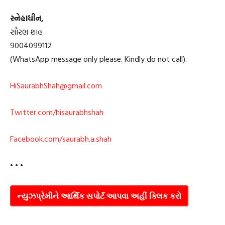
સ્નેહાધીન,
સૌરભ શાહ
9004099112
(WhatsApp message only please. Kindly do not call).
HiSaurabhShah@gmail.com
Twitter.com/hisaurabhshah
Facebook.com/saurabh.a.shah
• • •
ન્યુઝપ્રેમીને આર્થિક સપોર્ટ આપવા અહીં ક્લિક કરો