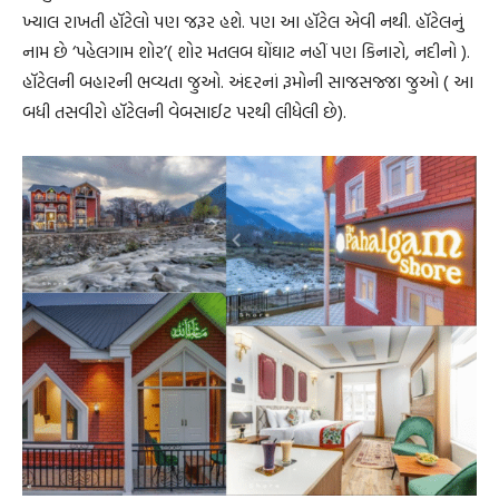
ખ્યાલ રાખતી હૉટેલો પણ જરૂર હશે. પણ આ હૉટેલ એવી નથી. હૉટેલનું
નામ છે ‘પહેલગામ શોર’( શોર મતલબ ઘોંઘાટ નહીં પણ કિનારો, નદીનો ).
હૉટેલની બહારની ભવ્યતા જુઓ. અંદરનાં રૂમોની સાજસજ્જા જુઓ ( આ
બધી તસવીરો હૉટેલની વેબસાઈટ પરથી લીધેલી છે).