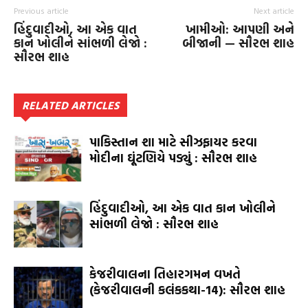
Previous article
Next article
હિંદુવાદીઓ, આ એક વાત
ખામીઓ: આપણી અને
કાન ખોલીને સાંભળી લેજો :
બીજાની — સૌરભ શાહ
સૌરભ શાહ
RELATED ARTICLES
પાકિસ્તાન શા માટે સીઝફાયર કરવા
મોદીના ઘૂંટણિયે પડ્યું : સૌરભ શાહ
હિંદુવાદીઓ, આ એક વાત કાન ખોલીને
સાંભળી લેજો : સૌરભ શાહ
કેજરીવાલના તિહારગમન વખતે
(કેજરીવાલની કલંકકથા-14): સૌરભ શાહ