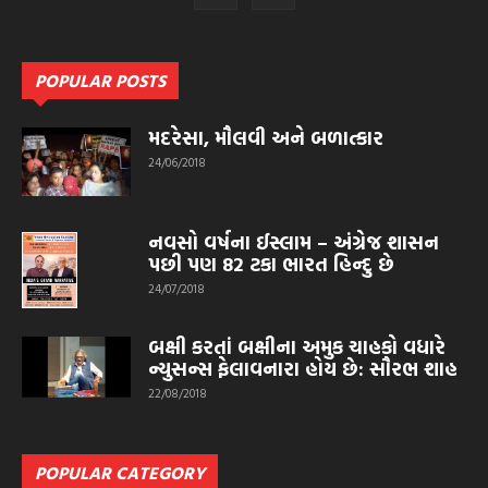
POPULAR POSTS
મદરેસા, મૌલવી અને બળાત્કાર
24/06/2018
નવસો વર્ષના ઈસ્લામ – અંગ્રેજ શાસન
પછી પણ 82 ટકા ભારત હિન્દુ છે
24/07/2018
બક્ષી કરતાં બક્ષીના અમુક ચાહકો વધારે
ન્યુસન્સ ફેલાવનારા હોય છે: સૌરભ શાહ
22/08/2018
POPULAR CATEGORY