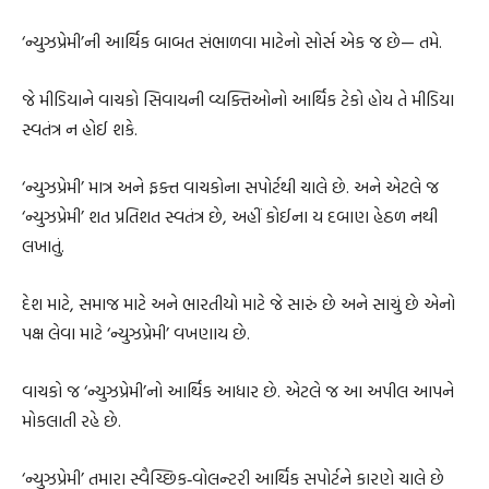
‘ન્યુઝપ્રેમી’ની આર્થિક બાબત સંભાળવા માટેનો સોર્સ એક જ છે— તમે.
જે મીડિયાને વાચકો સિવાયની વ્યક્તિઓનો આર્થિક ટેકો હોય તે મીડિયા
સ્વતંત્ર ન હોઈ શકે.
‘ન્યુઝપ્રેમી’ માત્ર અને ફક્ત વાચકોના સપોર્ટથી ચાલે છે. અને એટલે જ
‘ન્યુઝપ્રેમી’ શત પ્રતિશત સ્વતંત્ર છે, અહીં કોઈના ય દબાણ હેઠળ નથી
લખાતું.
દેશ માટે, સમાજ માટે અને ભારતીયો માટે જે સારું છે અને સાચું છે એનો
પક્ષ લેવા માટે ‘ન્યુઝપ્રેમી’ વખણાય છે.
વાચકો જ ‘ન્યુઝપ્રેમી’નો આર્થિક આધાર છે. એટલે જ આ અપીલ આપને
મોકલાતી રહે છે.
‘ન્યુઝપ્રેમી’ તમારા સ્વૈચ્છિક‐વોલન્ટરી આર્થિક સપોર્ટને કારણે ચાલે છે