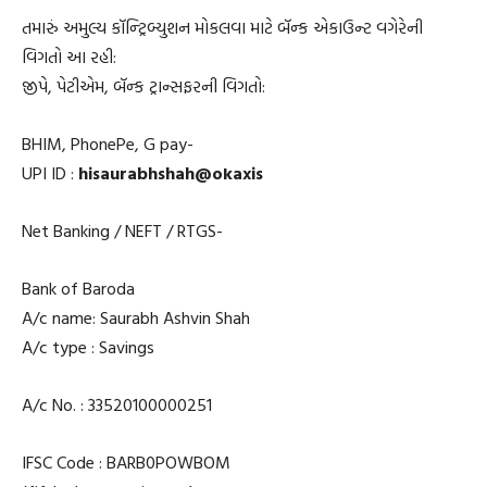
તમારું અમુલ્ય કૉન્ટ્રિબ્યુશન મોકલવા માટે બૅન્ક એકાઉન્ટ વગેરેની
વિગતો આ રહી:
જીપે, પેટીએમ, બૅન્ક ટ્રાન્સફરની વિગતો:
BHIM, PhonePe, G pay-
UPI ID :
hisaurabhshah@okaxis
Net Banking / NEFT / RTGS-
Bank of Baroda
A/c name: Saurabh Ashvin Shah
A/c type : Savings
A/c No. : 33520100000251
IFSC Code : BARB0POWBOM