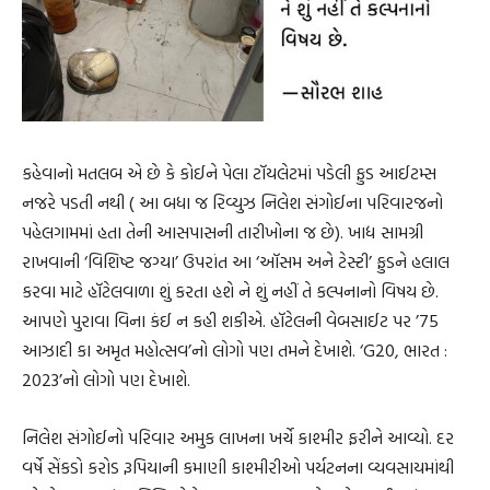
કહેવાનો મતલબ એ છે કે કોઈને પેલા ટૉયલેટમાં પડેલી ફુડ આઈટમ્સ
નજરે પડતી નથી ( આ બધા જ રિવ્યુઝ નિલેશ સંગોઈના પરિવારજનો
પહેલગામમાં હતા તેની આસપાસની તારીખોના જ છે). ખાદ્ય સામગ્રી
રાખવાની ‘વિશિષ્ટ જગ્યા’ ઉપરાંત આ ‘ઑસમ અને ટેસ્ટી’ ફુડને હલાલ
કરવા માટે હૉટેલવાળા શું કરતા હશે ને શું નહીં તે કલ્પનાનો વિષય છે.
આપણે પુરાવા વિના કંઈ ન કહી શકીએ. હૉટેલની વેબસાઈટ પર ’75
આઝાદી કા અમૃત મહોત્સવ’નો લોગો પણ તમને દેખાશે. ‘G20, ભારત :
2023’નો લોગો પણ દેખાશે.
નિલેશ સંગોઈનો પરિવાર અમુક લાખના ખર્ચે કાશ્મીર ફરીને આવ્યો. દર
વર્ષે સેંકડો કરોડ રૂપિયાની કમાણી કાશ્મીરીઓ પર્યટનના વ્યવસાયમાંથી