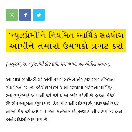
( ન્યુઝવ્યુઝ, ન્યુઝપ્રેમી ડૉટ કૉમ: મંગળવાર, ૨૯ એપ્રિલ ૨૦૨૫)
આ સાથે જે ચીતરી ચડે એવી તસવીર છે તે એક ફોર સ્ટાર હૉટેલના
ટોયલેટની છે. તમે જોઈ શકો છો કે આ જગ્યામાં હૉટેલના માલિક/
સંચાલક/સ્ટાફે ખાવાની કઈ કઈ ચીજો સ્ટોર કરેલી છે. બ્રેડના પેકેટો
ઉપરાંત જ્યુસના ટેટ્રાપેક છે, ઠંડા પીણાની બોટલો છે, પર્યટકોને લંચ/
નાસ્તો પેક કરી આપવા માટેનાં કન્ટેનર્સ છે, અથાણાની બરણી છે અને…
અને બાંધેલો લોટ પણ છે.