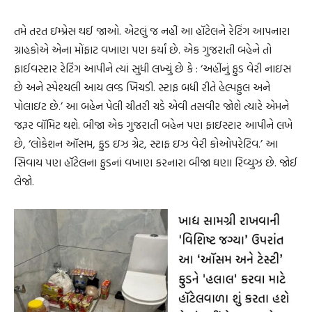
તમે તરત ઇમ્પ્રેસ થઈ જાઓ. એટલું જ નહીં આ હૉટેલને રેટિંગ આપનારા
ગ્રાહકોએ એના મોંફાટ વખાણ પણ કર્યાં છે. એક ગુજરાતી બહેને તો
ફાઈવસ્ટાર રેટિંગ આપીને ત્યાં સુધી લખ્યું છે કે : ‘અહીંનું ફુડ વેરી નાઇસ
છે અને સ્પેશ્યલી આય લવ્ડ ખિચડી. સ્ટાફ બધી રીતે હેલ્પફુલ અને
પોલાઇટ છે.’ આ બહેન પેલી ચીતરી ચડે એવી તસવીર જોશે ત્યારે એમને
જરૂર વૉમિટ થશે. બીજા એક ગુજરાતી બહેન પણ ફાઇસ્ટાર આપીને લખે
છે, ‘લોકેશન ઑસમ, ફુડ ઇઝ ગ્રેટ, સ્ટાફ ઇઝ વેરી કોઓપરેટિવ.’ આ
સિવાય પણ હૉટેલના ફુડનાં વખાણ કરનારા બીજા ઘણા રિવ્યુઝ છે. જોઈ
લેજો.