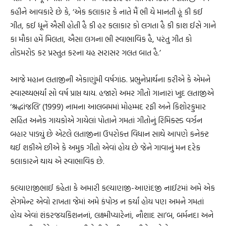
કહીને આવકારે છે કે, ‘એક કલાકાર કે નાતે મૈં ભી યે માનતી હૂં કી કઈ
ગીત, કઈ ધૂનેં ઐસી હોતી હૈ કી હર કલાકાર કો લગતા હૈ કી કાશ ઈસે ગાને
કા મૌકા હમેં મિલતા, ઐસા લગના ભી સ્વાભાવિક હૈ, પરંતુ ગીત કો
તોડમરોડ કર પ્રસ્તુત કરના યહ સરાસર ગલત બાત હૈ.’
આજે મહાન લતાજીની એકાણુંમી વર્ષગાંઠ. પ્રભુનેપ્રાર્થના કરીએ કે એમને
સ્વાસ્થ્યભર્યાં સો વર્ષ પ્રાપ્ત થાય. હજારો અમર ગીતો ગાનારાં ખુદ લતાજીએ
‘શ્રદ્ધાંજલિ’ (1999) નામના આલબમમાં મોહમ્મદ રફી અને કિશોરકુમાર
સહિત અનેક ગાયકોએ ગાયેલાં પોતાને ગમતાં ગીતોનું રિમિક્સ્ડ વર્ઝન
બહાર પાડ્યું છે એટલે લતાજીના ઉપરોક્ત વિધાન સાથે આપણે કનેક્ટ
થઈ શકીએ છીએ કે અમુક ગીતો એવાં હોય છે જેને ગાવાનું મન દરેક
કલાકારને થાય એ સ્વાભાવિક છે.
કલ્યાણજીભાઈ કહેતા કે અમારી કલ્યાણજી-આણંદજી નાઈટમાં અમે એક
સેગમેન્ટ એવો રાખતા જેમાં અમે કંપોઝ ન કર્યાં હોય પણ અમને ગમતાં
હોય એવાં શંકરજયકિશનનાં, લક્ષ્મીપ્યારેનાં, નૌશાદ સા’બ, બર્મનદા અને