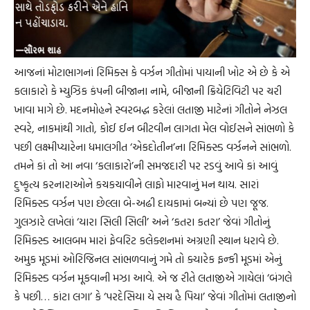
આજનાં મોટાભાગનાં રિમિક્સ કે વર્ઝન ગીતોમાં પાયાની ખોટ એ છે કે એ
કલાકારો કે મ્યુઝિક કંપની બીજાના નામે, બીજાની ક્રિયેટિવિટી પર ચરી
ખાવા માગે છે. મદનમોહને સ્વરબદ્ધ કરેલાં લતાજી માટેનાં ગીતોને નેઝલ
સ્વરે, નાકમાંથી ગાતો, કોઈ ઈન બીટવીન લાગતા મેલ વોઈસને સાંભળો કે
પછી લક્ષ્મીપ્યારેના ધમાલગીત ‘એકદોતીન’ના રિમિક્સ્ડ વર્ઝનને સાંભળો.
તમને કાં તો આ નવા ‘કલાકારો’ની સમજદારી પર રડવું આવે કાં આવું
દુષ્કૃત્ય કરનારાઓને કચકચાવીને લાફો મારવાનું મન થાય. સારાં
રિમિક્સ્ડ વર્ઝન પણ છેલ્લા બે-અઢી દાયકામાં બન્યાં છે પણ જૂજ.
ગુલઝારે લખેલાં ‘યારા સિલી સિલી’ અને ‘કતરા કતરા’ જેવાં ગીતોનું
રિમિક્સ્ડ આલબમ મારાં ફેવરિટ કલેક્શનમાં અગ્રણી સ્થાન ધરાવે છે.
અમુક મૂડમાં ઓરિજિનલ સાંભળવાનું ગમે તો ક્યારેક ફન્કી મૂડમાં એનું
રિમિક્સ્ડ વર્ઝન મૂકવાની મઝા આવે. એ જ રીતે લતાજીએ ગાયેલાં ‘બંગલે
કે પછી… કાંટા લગા’ કે ‘પરદેસિયા યે સચ હૈ પિયા’ જેવાં ગીતોમાં લતાજીનો