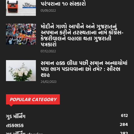
પરંપરાના ૧૦ સંસ્કારો
05/09/2022
મોદીને ગાળો આપીને અને ગુજરાતનું
અપમાન કરીને તટસ્થતાના નામે કોંગ્રેસ-
કેજરીવાલને વહાલા થતા ગુજરાતી
પત્રકારો
07/12/2022
સમાન હક્ક લીધા પછી સમાન અન્યાયોમાં
પણ ભાગ પડાવવાના છો તમે? : સૌરભ
શાહ
26/02/2023
POPULAR CATEGORY
612
ગુડ મૉર્નિંગ
284
તડકભડક
282