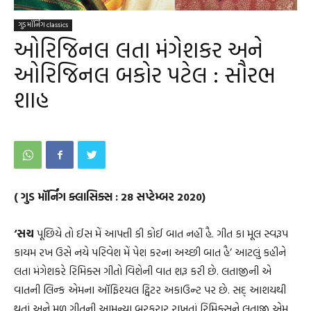
ગુડ મૉર્નિંગ classics
ઓરિજિનલ લતા મંગેશકર અને
ઓરિજિનલ બકોર પટેલ : સૌરભ
શાહ
( ગુડ મૉર્નિંગ ક્લાસિક્સ : 28 સપ્ટેમ્બર 2020)
‘સચ
પૂછિયે તો ઈસ મેં આપત્તી કી કોઈ બાત નહીં હૈ. ગીત કા મૂલ સ્વરૂપ
કાયમ રખ ઉસે નયે પરિવેશ મેં પેશ કરના અચ્છી બાત હૈ’ આટલું કહીને
લતા મંગેશકરે રિમિક્સ ગીતો વિશેની વાત શરૂ કરી છે. લતાજીની એ
વાતની લિન્ક એમના ઑફિશ્યલ ટ્વિટર અકાઉન્ટ પર છે. સદ્ આશયથી
થતાં અને મૂળ ગીતની આમન્યા બરકરાર રાખતાં રિમિક્સને લતાજી એમ