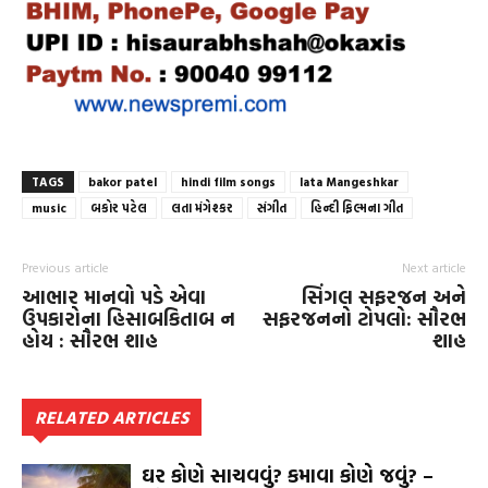
TAGS
bakor patel
hindi film songs
lata Mangeshkar
music
બકોર પટેલ
લતા મંગેશ્કર
સંગીત
હિન્દી ફિલ્મના ગીત
Previous article
Next article
આભાર માનવો પડે એવા
સિંગલ સફરજન અને
ઉપકારોના હિસાબકિતાબ ન
સફરજનનો ટોપલો: સૌરભ
હોય : સૌરભ શાહ
શાહ
RELATED ARTICLES
ઘર કોણે સાચવવું? કમાવા કોણે જવું? –