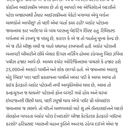
કોઠીના આઈસક્રીમ ખવાય છે તો શું આપણે આ એપિસોડને બદલીને
પટેલ બજારમાંથી તૈયાર આઈસક્રીમનાં પેકેટો મગાવ્યાં એવું વર્ઝન
બાળકોને આપીશું? તો પછી એમાં વાર્તા ક્યાં રહી? બકોર પટેલના
જમાનામાં કાર ખરીદવા બે-પાંચ વરસનું વેઈટિંગ લિસ્ટ હતું. રિમિક્સ્ડ
વર્ઝનમાં એ રાખવું જ પડ્યું છે, કારણ કે એ જ તો વાર્તાનું મુખ્ય કેન્દ્ર છે.
એ જ રીતે બીજી બધી જ વાતો યથાવત્ રાખવાની હતી. બકોર પટેલની
બનાવટી બીમારીને લીધે બેચાર દિવસ નર્સિંગ હોમમાં રહેવાનું બિલ રૂપિયા
પચીસ હજાર આવે છે. આયમ શ્યોર ઓરિજિનલમાં પાંચસો કે હજાર હશે.
25,000નો આંકડો વાંચીને મને શોક લાગ્યો હતો. એ જમાનામાં આટલું
મોટું બિલ? પણ પછી પ્રસ્તાવના વાંચીને ખબર પડી કે આવા આવા તો
કંઈક ફેરફારો બકોર પટેલની નવી આવૃત્તિઓમાં થયા છે, આમાં તો
કન્ફયુઝન જ થાયને? પટેલનો ફોન બગડી ગયો હોય અને ઘરમાં
ઈમરજન્સી ઊભી થાય, પછી રમૂજો થાય એવો પ્લૉટ પ્રી-મોબાઈલ
જમાનામાં જ સંભવે. તો મૉડર્ન બાળવાચકો માટે શું તમે લૅન્ડલાઈનને બદલે
સેલફોન વાપરતા બકોર પટેલ દેખાડશો? બીજા કેટકેટલા ફેરફારો પ્લૉટમાં
કરશો? હરિપ્રસાદ વ્યાસની મહાન કૃતિને અન્ટચ્ડ રહેવા દઈએ એમાં જ