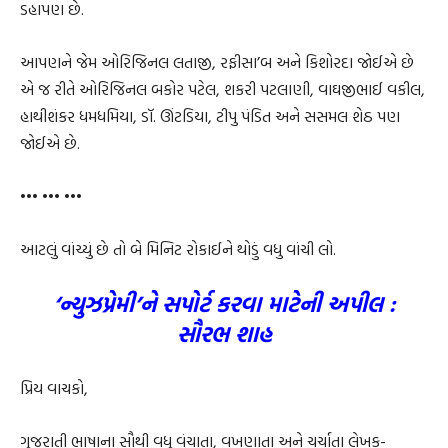
ડહાપણ છે.
આપણને જેમ ઓરિજિનલ લતાજી, રફીસા’બ અને કિશોરદા જોઈએ છે
એ જ રીતે ઓરિજિનલ બકોર પટેલ, શકરી પટલાણી, વાઘજીભાઈ વકીલ,
હાથીશંકર ધમધમિયા, ડૉ. ઊંટડિયા, ટીપુ પંડિત અને સસમલ શેઠ પણ
જોઈએ છે.
••• ••• •••
આટલું વાંચ્યું છે તો બે મિનિટ રોકાઈને થોડું વધુ વાંચી લો.
‘ન્યુઝપ્રેમી’ને સપોર્ટ કરવા માટેની અપીલ :
સૌરભ શાહ
પ્રિય વાચકો,
ગુજરાતી ભાષાના સૌથી વધુ વંચાતા, વખણાતા અને ચર્ચાતા લેખક-