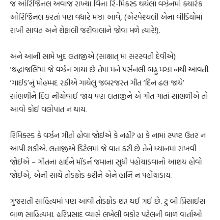
જ ઓરિજિનલ અવાજ રાખ્યા વિના રિ-મિકસ્ડ થયેલાં વર્ઝનમાં ક્યારેક
ઓરિજિનલ કરતાં પણ વધારે મઝા આવે, (એસ્પેશ્યલી એના વીડિયોમાં
રાખી સાવંત અને શેફાલી જરીવાલાને જોવા મળે ત્યારે!).
અને આની સામે ખુદ લતાજીએ (સાક્ષાત્ મા સરસ્વતી દેવીએ)
‘શ્રદ્ધાંજલિ’માં જે વર્ઝન ગાયાં છે તેમાં મને પર્સનલી બહુ મઝા નથી આવતી.
‘ગાઈડ’નું મોહમ્મદ રફીએ ગાયેલું જબરજસ્ત ગીત ‘દિન ઢલ જાયે’
સાંભળીને દિલ નીચોવાઈ જાય પણ લતાજીને એ ગીત ગાતાં સાંભળીએ તો
આવો કોઈ વલોપાત ન થાય.
રિમિક્સ્ડ કે વર્ઝન ગીતો હોવા જોઈએ કે નહીં? હા કે નામાં સ્પષ્ટ ઉત્તર ન
આપી શકીએ. લતાજીએ ડિટેલમાં જે વાત કરી છે તેને ધ્યાનમાં રાખવી
જોઈએ – ગીતના હાર્દને મૉડર્ન જમાના સુધી પહોંચાડવાનો આશય હોવો
જોઈએ, એની સાથે તોડફોડ કરીને એને હાનિ ન પહોંચાડાય.
ગુજરાતી સાહિત્યમાં પણ આવી તોડફોડ શરૂ થઈ ગઈ છે. ટુ બી પ્રિસાઈસ
બાળ સાહિત્યમાં. હરિપ્રસાદ વ્યાસે લખેલી બકોર પટેલની બાળ વાર્તાઓ