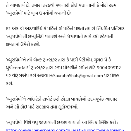
તે આવકાર્ય છે. તમારા તરફથી મળનારી કોઈ પણ નાની કે મોટી રકમ
‘ન્યુઝપ્રેમી’ માટે ખૂબ ઉપયોગી થવાની છે.
દર એક-બે અઠવાડિયે કે મહિને-બે મહિને મળતો તમારો નિયમિત પ્રતિસાદ
‘ન્યુઝપ્રેમી’ની ઇમ્યુનિટી વધારશે અને ઝંઝાવાતો સામે ટકી રહેવાની
ક્ષમતામાં ઉમેરો કરશે.
‘ન્યુઝપ્રેમી’ને તમે બેન્ક ટ્રાન્સફર દ્વારા કે પછી પેટીએમ, ગુગલ પે કે
યુપીcomઆઈ ટ્રાન્સફર દ્વારા રકમ મોકલીને સ્ક્રીન શૉટ 9004099112
પર વૉટ્સએપ કરો અથવા HiSaurabhShah@gmail.com પર મેઇલ
કરો.
‘ન્યુઝપ્રેમી’ને ઑલરેડી સપોર્ટ કરી રહેલા વાચકોનો હ્રદયપૂર્વક આભાર
અને સૌ કોઈ માટે સદભાવ તથા શુભેચ્છાઓ.
‘ન્યુઝપ્રેમી’ વિશે વધુ જાણવાની ઇચ્છા થાય તો આ લિન્ક ક્લિક કરો :
https://www.newspremi.com/gujarati/support-newspremi/