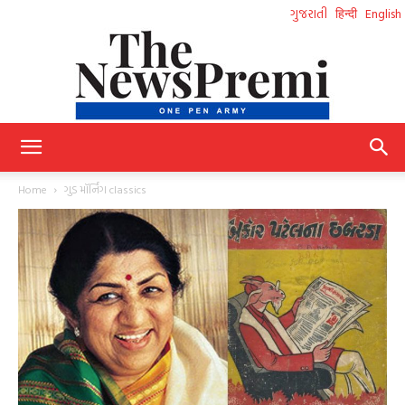
ગુજરાતી
हिन्दी
English
NewsPremi
Home
ગુડ મૉર્નિંગ classics
Gujarati