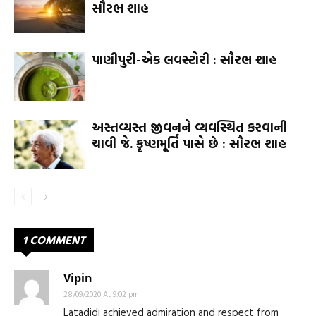
સૌરભ શાહ
પાણીપુરી-એક લવસ્ટોરી : સૌરભ શાહ
અસ્તવ્યસ્ત જીવનને વ્યવસ્થિત કરવાની
ચાવી જે. કૃષ્ણમૂર્તિ પાસે છે : સૌરભ શાહ
1 COMMENT
Vipin
28/09/2020 At 9:02 pm
Latadidi achieved admiration and respect from