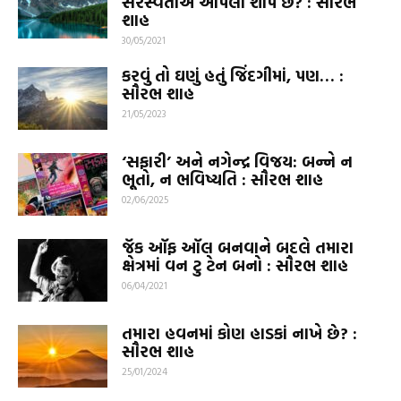
સરસ્વતીએ આપેલો શાપ છે? : સૌરભ
શાહ
30/05/2021
કરવું તો ઘણું હતું જિંદગીમાં, પણ… :
સૌરભ શાહ
21/05/2023
‘સફારી’ અને નગેન્દ્ર વિજય: બન્ને ન
ભૂતો, ન ભવિષ્યતિ : સૌરભ શાહ
02/06/2025
જૅક ઑફ ઑલ બનવાને બદલે તમારા
ક્ષેત્રમાં વન ટુ ટેન બનો : સૌરભ શાહ
06/04/2021
તમારા હવનમાં કોણ હાડકાં નાખે છે? :
સૌરભ શાહ
25/01/2024