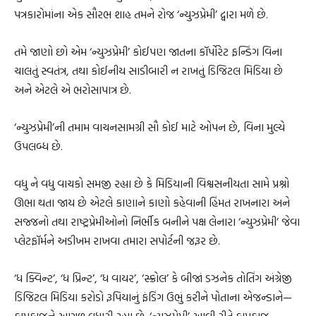
પત્રકારોમાંના એક સૌરભ શાહ તમને રોજ ‘ન્યુઝપ્રેમી’ દ્વારા મળે છે.
તમે જાણો છો એમ ‘ન્યુઝપ્રેમી’ કોઈપણ જાતના કૉર્પોરેટ ફન્ડિંગ વિના
ચાલતું સ્વતંત્ર, તથા કોઈનીય સાડીબારી ન રાખતું ડિજિટલ મિડિયા છે
અને એટલે એ ભરોસાપાત્ર છે.
‘ન્યુઝપ્રેમી’ની તમામ વાચનસામગ્રી સૌ કોઈ માટે ઓપન છે, વિના મુલ્યે
ઉપલબ્ધ છે.
વધુ ને વધુ વાચકો સમજી રહ્યા છે કે મિડિયાની વિશ્વસનીયતા સામે પ્રશ્નો
ઊભા થતા જાય છે એટલે કાણાને કાણો કહેવાની હિંમત રાખનારા અને
સજ્જનો તથા રાષ્ટ્રપ્રેમીઓનો નિર્ભીક બનીને પક્ષ લેનારા ‘ન્યુઝપ્રેમી’ જેવા
પ્લેટફૉર્મને અડીખમ રાખવા તમારા સપોર્ટની જરૂર છે.
‘ધ ક્વિન્ટ’, ‘ધ પ્રિન્ટ’, ‘ધ વાયર’, ‘સ્ક્રોલ’ કે બીજાં ડઝનેક તોતિંગ અંગ્રેજી
ડિજિટલ મિડિયા કરોડો રૂપિયાનું ફંડિંગ ઉભું કરીને પોતાના એજન્ડાને—
કામકાજને આગળ વધારી રહ્યા છે. ‘ન્યુઝપ્રેમી’ આવી રીતે કામકાજ