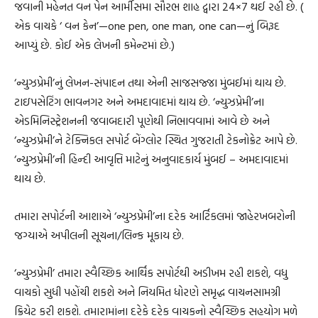
જવાની મહેનત વન પેન આર્મીસમા સૌરભ શાહ દ્વારા 24×7 થઈ રહી છે. (
એક વાચકે ‘ વન કેન’—one pen, one man, one can—નું બિરૂદ
આપ્યું છે. કોઈ એક લેખની કમેન્ટમાં છે.)
‘ન્યુઝપ્રેમી’નું લેખન-સંપાદન તથા એની સાજસજ્જા મુંબઈમાં થાય છે.
ટાઇપસેટિંગ ભાવનગર અને અમદાવાદમાં થાય છે. ‘ન્યુઝપ્રેમી’ના
એડમિનિસ્ટ્રેશનની જવાબદારી પૂણેથી નિભાવવામાં આવે છે અને
‘ન્યુઝપ્રેમી’ને ટેક્નિકલ સપોર્ટ બેંગ્લોર સ્થિત ગુજરાતી ટેકનોક્રેટ આપે છે.
‘ન્યુઝપ્રેમી’ની હિન્દી આવૃત્તિ માટેનું અનુવાદકાર્ય મુંબઈ – અમદાવાદમાં
થાય છે.
તમારા સપોર્ટની આશાએ ‘ન્યુઝપ્રેમી’ના દરેક આર્ટિકલમાં જાહેરખબરોની
જગ્યાએ અપીલની સૂચના/લિન્ક મૂકાય છે.
‘ન્યુઝપ્રેમી’ તમારા સ્વૈચ્છિક આર્થિક સપોર્ટથી અડીખમ રહી શકશે, વધુ
વાચકો સુધી પહોંચી શકશે અને નિયમિત ધોરણે સમૃદ્ધ વાચનસામગ્રી
ક્રિયેટ કરી શકશે. તમારામાંના દરેકે દરેક વાચકનો સ્વૈચ્છિક સહયોગ મળે