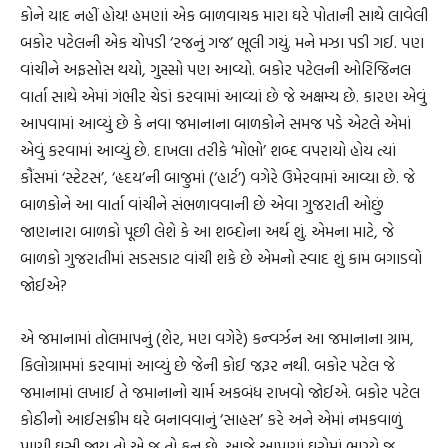
કોને યાદ નહીં હોય! હમણાં એક બાળવાચક મારા ઘરે પોતાની સાથે લાવેલી
બકોર પટેલની એક ચોપડી ‘રજનું ગજ’ ભૂલી ગયું. મને મઝા પડી ગઈ. પણ
વાંચીને અફસોસ થયો, ગુસ્સો પણ આવ્યો. બકોર પટેલની ઓરિજિનલ
વાર્તા સાથે એમાં ગંભીર ચેડાં કરવામાં આવ્યાં છે જે અક્ષમ્ય છે. કારણ એવું
આપવામાં આવ્યું છે કે નવા જમાનાના બાળકોને સમજ પડે એટલે એમાં
એવું કરવામાં આવ્યું છે. દાખલા તરીકે ‘મોભો’ શબ્દ વપરાયો હોય ત્યાં
કૌંસમાં ‘સ્ટેટસ’, ‘હૃદય’ની બાજુમાં (‘હાર્ટ’) વગેરે ઉમેરવામાં આવ્યા છે. જે
બાળકોને આ વાર્તા વાંચીને સંભળાવવાની છે એવા ગુજરાતી ઓછું
જાણનારા બાળકો પૂછી લેશે કે આ શબ્દોના અર્થ શું. એમના માટે, જે
બાળકો ગુજરાતીમાં સડસડાટ વાંચી શકે છે એમનો સ્વાદ શું કામ બગાડવો
જોઈએ?
એ જમાનામાં તોલમાપનું (શેર, મણ વગેરે) કન્વર્ઝન આ જમાનાના ગ્રામ,
કિલોગ્રામમાં કરવામાં આવ્યું છે જેની કોઈ જરૂર નથી. બકોર પટેલ જે
જમાનામાં લખાઈ તે જમાનાનો ચાર્મ અકબંધ રાખવો જોઈએ. બકોર પટેલ
કોઠીનો આઈસક્રીમ ઘરે બનાવવાનું ‘સાહસ’ કરે અને એમાં નમકવાળું
પાણી ઘૂસી જાય તો એ જ તો ફન છે. આજે આપણાં ઘરોમાં ભાગ્યે જ