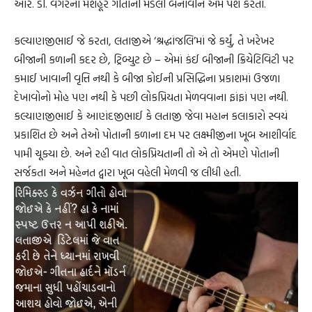
આર. ડી. વગેરેનાં મશહૂર ગીતોની મેડલી બનાવીને અમે પેશ કરતા.
કલ્યાણજીભાઈ જે કરતા, લતાજીએ ‘શ્રદ્ધાંજલિ’માં જે કર્યું, તે ખરેખર
બીજાની કળાની કદર છે, ટ્રિબ્યુટ છે – એમાં કંઈ બીજાની ક્રિયેટિવિટી પર
કમાઈ ખાવાની વૃત્તિ નથી કે બીજા કોઈની પ્રસિદ્ધિના પ્રકાશમાં ઉજળા
દેખાવોનો મોહ પણ નથી કે પછી લોકપ્રિયતા મેળવવાના ફાંફાં પણ નથી.
કલ્યાણજીભાઈ કે આણંદજીભાઈ કે લતાજી જેવા મહાન કલાકારો સ્વયં
પ્રકાશિત છે અને તેઓ પોતાની કળાના દમ પર લક્ષ્મીજીના ખૂબ આશીર્વાદ
પામી ચૂક્યા છે. અને રહી વાત લોકપ્રિયતાની તો એ તો એમણે પોતાની
સર્જકતા અને મહેનત દ્વારા ખૂબ વહેલી મેળવી જ લીધી હતી.