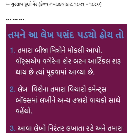
— ગુસ્તાવ ફ્રૂલોબેર (ફ્રેન્ચ નવલકથાકાર, ૧૮૨૧ – ૧૮૮૦)
••• ••• •••