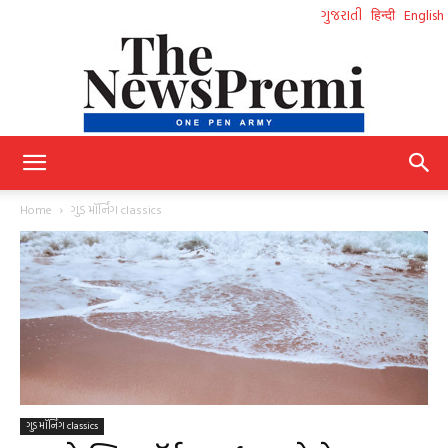
ગુજરાતી
हिन्दी
English
NewsPremi
Home
ગુડ મૉર્નિંગ classics
Gujarati
ગુડ મૉર્નિંગ classics