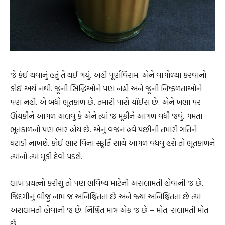
જે કંઈ થવાનું હતું તે થઈ ગયું. અહીં પૂર્ણવિરામ. એને વાગોળ્યા કરવાનો
કોઈ અર્થ નથી. જૂની સિદ્ધિઓને પણ નહીં અને જૂની નિષ્ફળતાઓને
પણ નહીં. એ બધો ભૂતકાળ છે. તમારી પાસે ચૉઈસ છે. એને ખભા પર
ઊંચકીને આગળ ચાલવું કે એને ત્યાં જ મૂકીને આગળ વધી જવું. ગમતા
ભૂતકાળનો પણ ભાર હોય છે. એનું વજન હવે પછીની તમારી ગતિને
ઘટાડી નાખશે. કોઈ ભાર વિના સ્ફૂર્તિ સાથે આગળ વધવું હશે તો ભૂતકાળને
ત્યાંનો ત્યાં મૂકી દેવો પડશે.
લાખ પ્રયત્નો કરીશું તો પણ ભવિષ્ય માટેની અસલામતી હોવાની જ છે.
જિંદગીનું બીજું નામ જ અનિશ્ચિતતા છે અને જ્યાં અનિશ્ચિતતા છે ત્યાં
અસલામતી હોવાની જ છે. નિશ્ચિત માત્ર એક જ છે – મોત. સલામતી મોત
છે.