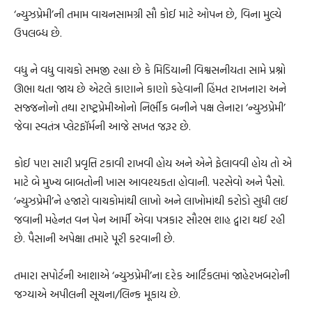
‘ન્યુઝપ્રેમી’ની તમામ વાચનસામગ્રી સૌ કોઈ માટે ઓપન છે, વિના મુલ્યે
ઉપલબ્ધ છે.
વધુ ને વધુ વાચકો સમજી રહ્યા છે કે મિડિયાની વિશ્વસનીયતા સામે પ્રશ્નો
ઊભા થતા જાય છે એટલે કાણાને કાણો કહેવાની હિંમત રાખનારા અને
સજ્જનોનો તથા રાષ્ટ્રપ્રેમીઓનો નિર્ભીક બનીને પક્ષ લેનારા ‘ન્યુઝપ્રેમી’
જેવા સ્વતંત્ર પ્લેટફૉર્મની આજે સખત જરૂર છે.
કોઈ પણ સારી પ્રવૃત્તિ ટકાવી રાખવી હોય અને એને ફેલાવવી હોય તો એ
માટે બે મુખ્ય બાબતોની ખાસ આવશ્યકતા હોવાની. પરસેવો અને પૈસો.
‘ન્યુઝપ્રેમી’ને હજારો વાચકોમાંથી લાખો અને લાખોમાંથી કરોડો સુધી લઈ
જવાની મહેનત વન પેન આર્મી એવા પત્રકાર સૌરભ શાહ દ્વારા થઈ રહી
છે. પૈસાની અપેક્ષા તમારે પૂરી કરવાની છે.
તમારા સપોર્ટની આશાએ ‘ન્યુઝપ્રેમી’ના દરેક આર્ટિકલમાં જાહેરખબરોની
જગ્યાએ અપીલની સૂચના/લિન્ક મૂકાય છે.