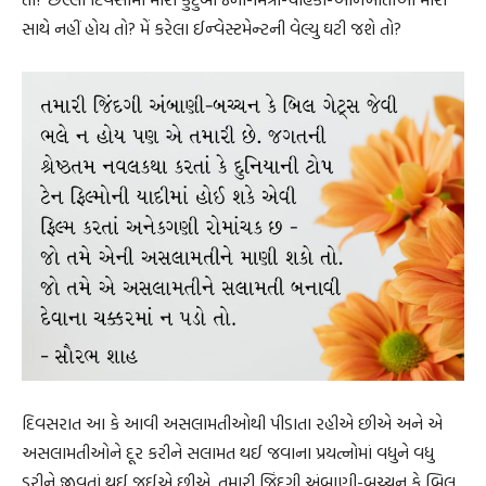
સાથે નહીં હોય તો? મેં કરેલા ઈન્વેસ્ટમેન્ટની વેલ્યુ ઘટી જશે તો?
દિવસરાત આ કે આવી અસલામતીઓથી પીડાતા રહીએ છીએ અને એ
અસલામતીઓને દૂર કરીને સલામત થઈ જવાના પ્રયત્નોમાં વધુને વધુ
ડરીને જીવતાં થઈ જઈએ છીએ. તમારી જિંદગી અંબાણી-બચ્ચન કે બિલ