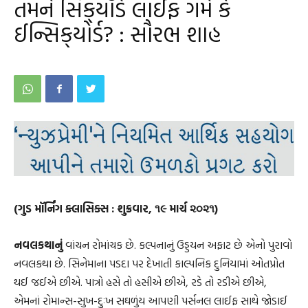
તમને સિક્‌યૉર્ડ લાઈફ ગમે કે
ઈન્સિક્‌યોર્ડ? : સૌરભ શાહ
(ગુડ મૉર્નિંગ ક્લાસિક્સ : શુક્રવાર, ૧૯ માર્ચ ૨૦૨૧)
નવલકથાનું
વાંચન રોમાંચક છે. કલ્પનાનું ઉડ્ડયન અફાટ છે એનો પુરાવો
નવલકથા છે. સિનેમાના પડદા પર દેખાતી કાલ્પનિક દુનિયામાં ઓતપ્રોત
થઈ જઈએ છીએ. પાત્રો હસે તો હસીએ છીએ, રડે તો રડીએ છીએ,
એમનાં રોમાન્સ-સુખ-દુઃખ સઘળુંય આપણી પર્સનલ લાઈફ સાથે જોડાઈ