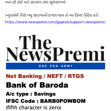
અને સૌ કોઈ માટે સદભાવ તથા શુભેચ્છાઓ.
‘ન્યુઝપ્રેમી’ વિશે વધુ જાણવાની ઇચ્છા થાય તો આ લિન્ક ક્લિક કરો :
https://www.newspremi.com/gujarati/support-newspremi/