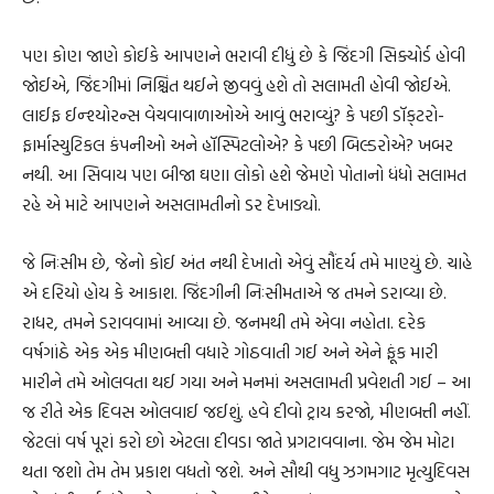
પણ કોણ જાણે કોઈકે આપણને ભરાવી દીધું છે કે જિંદગી સિક્યોર્ડ હોવી
જોઈએ, જિંદગીમાં નિશ્ચિંત થઈને જીવવું હશે તો સલામતી હોવી જોઈએ.
લાઈફ ઈન્શ્યોરન્સ વેચવાવાળાઓએ આવું ભરાવ્યું? કે પછી ડૉક્‌ટરો-
ફાર્માસ્યુટિકલ કંપનીઓ અને હૉસ્પિટલોએ? કે પછી બિલ્ડરોએ? ખબર
નથી. આ સિવાય પણ બીજા ઘણા લોકો હશે જેમણે પોતાનો ધંધો સલામત
રહે એ માટે આપણને અસલામતીનો ડર દેખાડ્યો.
જે નિઃસીમ છે, જેનો કોઈ અંત નથી દેખાતો એવું સૌંદર્ય તમે માણ્યું છે. ચાહે
એ દરિયો હોય કે આકાશ. જિંદગીની નિઃસીમતાએ જ તમને ડરાવ્યા છે.
રાધર, તમને ડરાવવામાં આવ્યા છે. જનમથી તમે એવા નહોતા. દરેક
વર્ષગાંઠે એક એક મીણબત્તી વધારે ગોઠવાતી ગઈ અને એને ફૂંક મારી
મારીને તમે ઓલવતા થઈ ગયા અને મનમાં અસલામતી પ્રવેશતી ગઈ – આ
જ રીતે એક દિવસ ઓલવાઈ જઈશું. હવે દીવો ટ્રાય કરજો, મીણબત્તી નહીં.
જેટલાં વર્ષ પૂરાં કરો છો એટલા દીવડા જાતે પ્રગટાવવાના. જેમ જેમ મોટા
થતા જશો તેમ તેમ પ્રકાશ વધતો જશે. અને સૌથી વધુ ઝગમગાટ મૃત્યુદિવસ