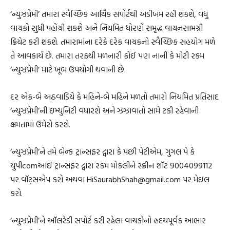
‘ન્યુઝપ્રેમી’ તમારા સ્વૈચ્છિક આર્થિક સપોર્ટથી અડીખમ રહી શકશે, વધુ
વાચકો સુધી પહોંચી શકશે અને નિયમિત ધોરણે સમૃદ્ધ વાચનસામગ્રી
ક્રિયેટ કરી શકશે. તમારામાંના દરેકે દરેક વાચકનો સ્વૈચ્છિક સહયોગ મળે
તે આવકાર્ય છે. તમારા તરફથી મળનારી કોઈ પણ નાની કે મોટી રકમ
‘ન્યુઝપ્રેમી’ માટે ખૂબ ઉપયોગી થવાની છે.
દર એક-બે અઠવાડિયે કે મહિને-બે મહિને મળતો તમારો નિયમિત પ્રતિસાદ
‘ન્યુઝપ્રેમી’ની ઇમ્યુનિટી વધારશે અને ઝંઝાવાતો સામે ટકી રહેવાની
ક્ષમતામાં ઉમેરો કરશે.
‘ન્યુઝપ્રેમી’ને તમે બેન્ક ટ્રાન્સફર દ્વારા કે પછી પેટીએમ, ગુગલ પે કે
યુપીcomઆઈ ટ્રાન્સફર દ્વારા રકમ મોકલીને સ્ક્રીન શૉટ 9004099112
પર વૉટ્સએપ કરો અથવા HiSaurabhShah@gmail.com પર મેઇલ
કરો.
‘ન્યુઝપ્રેમી’ને ઑલરેડી સપોર્ટ કરી રહેલા વાચકોનો હ્રદયપૂર્વક આભાર