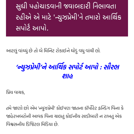
આટલું વાંચ્યું છે તો બે મિનિટ રોકાઈને થોડું વધુ વાંચી લો.
‘ન્યુઝપ્રેમી’ને આર્થિક સપોર્ટ આપો : સૌરભ
શાહ
પ્રિય વાચક,
તમે જાણો છો એમ ‘ન્યુઝપ્રેમી’ કોઈપણ જાતના કૉર્પોરેટ ફન્ડિંગ વિના કે
જાહેરખબરોની આવક વિના ચાલતું કોઈનીય સાડીબારી ન રાખતું એક
વિશ્વસનીય ડિજિટલ મિડિયા છે.