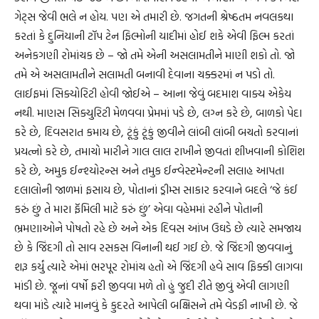
ગેટ્‌સ જેવી ભલે ન હોય. પણ એ તમારી છે. જગતની શ્રેષ્ઠતમ નવલકથા
કરતાં કે દુનિયાની ટૉપ ટેન ફિલ્મોની યાદીમાં હોઈ શકે એવી ફિલ્મ કરતાં
અનેકગણી રોમાંચક છે – જો તમે એની અસલામતીને માણી શકો તો. જો
તમે એ અસલામતીને સલામતી બનાવી દેવાના ચક્કરમાં ન પડો તો.
લાઈફમાં સિક્યોરિટી હોવી જોઈએ – આના જેવું બદમાશ વાક્ય એકેય
નથી. માણસ સિક્યુરિટી મેળવવા પ્રેમમાં પડે છે, લગ્ન કરે છે, બાળકો પેદા
કરે છે, દિવસરાત કમાય છે, ટૂંકું ટૂંકું જીવીને લાંબી લાંબી બચતો કરવાનાં
પ્રયત્નો કરે છે, તમાચો મારીને ગાલ લાલ રાખીને જીવતાં શીખવાની કોશિશ
કરે છે, અમુક ઈન્શ્યોરન્સ અને તમુક ઈન્વેસ્ટમેન્ટની સલાહ આપતા
દલાલોની જાળમાં ફસાય છે, પોતાનાં ડ્રીમ્સ સાકાર કરવાને બદલે ‘જે કંઈ
કરું છું તે મારા ફૅમિલી માટે કરું છું’ એવા વહેમમાં રહીને પોતાની
ભ્રમણાઓને પોષતો રહે છે અને એક દિવસ આંખ ઉઘડે છે ત્યારે સમજાય
છે કે જિંદગી તો સાવ રસકસ વિનાની થઈ ગઈ છે. જે જિંદગી જીવવાનું
શરૂ કર્યું ત્યારે એમાં ભરપૂર રોમાંચ હતો એ જિંદગી હવે સાવ ફિક્કી લાગવા
માંડી છે. જૂનાં વર્ષો ફરી જીવવા મળે તો હું જુદી રીતે જીવું એવી લાગણી
થવા માંડે ત્યારે માનવું કે કુદરતે આપેલી બક્ષિસને તમે વેડફી નાખી છે. જે