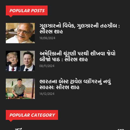
POPULAR POSTS
ગુલઝારનો વિવેક, ગુલઝારની તહઝીબ :
સૌરભ શાહ
18/08/2024
અમેરિકાની ચૂંટણી પરથી શીખવા જેવો
બીજો પાઠ : સૌરભ શાહ
08/11/2024
ભારતના બેસ્ટ ટ્રાવેલ વ્લૉગરનું નવું
સાહસ: સૌરભ શાહ
14/12/2024
POPULAR CATEGORY