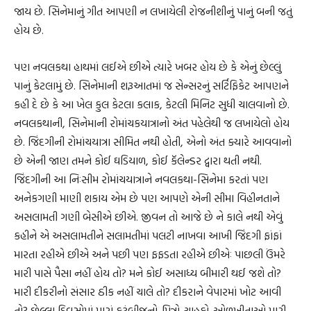
જાય છે. સિનેમાનું ગીત આપણી ન લખાયેલી રોજનીશીનું પાનું બની જતું
હોય છે.
પણ નવલકથા હાથમાં લઈએ છીએ ત્યારે ખબર હોય છે કે એનું છેલ્લું
પાનું કેટલામું છે. સિનેમાની શરૂઆતમાં જ સેન્સરનું સર્ટિફિકેટ આપણને
કહી દે છે કે આ ખેલ કુલ કેટલા કલાક, કેટલી મિનિટ સુધી ચાલવાનો છે.
નવલકથાની, સિનેમાની રોમાંચકયાત્રાનો અંત પહેલેથી જ લખાયેલો હોય
છે. જિંદગીની રોમાંચયાત્રા સીમિત નથી હોતી, એનો અંત ક્યારે આવવાનો
છે એની જાણ તમને કોઈ ઘડિયાળ, કોઈ કૅલેન્ડર દ્વારા થતી નથી.
જિંદગીની આ નિઃસીમ રોમાંચયાત્રાને નવલકથા-સિનેમા કરતાં પણ
અનેકગણી માણી શકાય એમ છે પણ આપણે એની સીમા વિહીનતાને
અસલામતી ગણી બેસીએ છીએ. જીવન તો આજે છે ને કાલે નથી એવું
કહીને એ અસલામતીને સલામતીમાં પલટી નાખવા આખી જિંદગી ફાંફાં
મારતા રહીએ છીએ અને પછી પણ ફફડતા રહીએ છીએઃ પાછલી ઉંમરે
મારી પાસે પૈસા નહીં હોય તો? મને કોઈ અસાધ્ય બીમારી થઈ જશે તો?
મારી દીકરીનો સંસાર ઠીક નહીં ચાલે તો? દીકરાને વેપારમાં ખોટ આવી
તો? છેલ્લા દિવસોમાં મારાં કુટુંબીજનો-મિત્રો-ચાહકો-ઓળખીતાઓ મારી