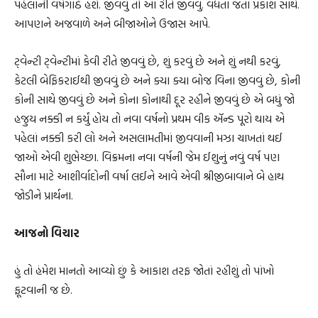
પહેલાંની વર્ષગાંઠે હશે. જીવવું તો આ રીતે જીવવું. વધતા જતા પ્રકાશ સાથે.
આપણને અજવાળે અને બીજાઓને ઉજાસ આપે.
ટ્‌વેન્ટી ટ્‌વેન્ટીમાં કેવી રીતે જીવવું છે, શું કરવું છે અને શું નથી કરવું,
કેટલી બેફિકરાઈથી જીવવું છે અને ક્યા ક્યા બોજ વિના જીવવું છે, કોની
કોની સાથે જીવવું છે અને કોના કોનાથી દૂર રહીને જીવવું છે એ બધું જો
હજુય નક્કી ન કર્યું હોય તો નવા વર્ષનો પ્રથમ વીક ઍન્ડ પૂરો થાય એ
પહેલાં નક્કી કરી લો અને અસલામતીમાં જીવવાની મઝા ચાખતાં થઈ
જાઓ એવી શુભેચ્છા. વિક્રમના નવા વર્ષની જેમ ઈશુનું નવું વર્ષ પણ
સૌના માટે આશીર્વાદોની વર્ષા લઈને આવે એવી શ્રીજીબાવાને બે હાથ
જોડીને પ્રાર્થના.
આજનો વિચાર
હું તો હંમેશ માનતો આવ્યો છું કે આકાશ તરફ જોતાં રહીશું તો પાંખો
ફૂટવાની જ છે.