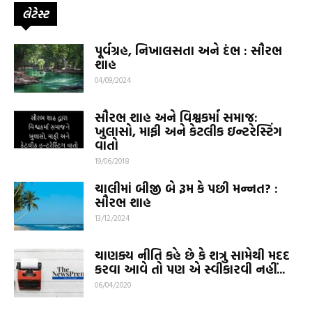
લેટેસ્ટ
પૂર્વગ્રહ, નિખાલસતા અને દંભ : સૌરભ
શાહ
04/09/2024
સૌરભ શાહ અને વિશ્વકર્મા સમાજ:
ખુલાસો, માફી અને કેટલીક ઇન્ટરેસ્ટિંગ
વાતો
19/06/2018
ચાલીમાં બીજી બે રૂમ કે પછી મન્નત? :
સૌરભ શાહ
13/12/2024
ચાણક્ય નીતિ કહે છે કે શત્રુ સામેથી મદદ
કરવા આવે તો પણ એ સ્વીકારવી નહીં...
06/04/2020