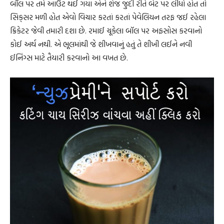
બૉલ પર તમે આઉટ થઈ ગયા એને શેજ જુદી રીતે બેટ પર લીધો હોત તો
સિક્‌સર મળી હોત એવો વિચાર કરતાં કરતાં પેવેલિયન તરફ જઈ રહેલા
ક્રિકેટર જેવી તમારી દશા છે. રમાઈ ચૂકેલા બૉલ પર અફસોસ કરવાનો
કોઈ અર્થ નથી. એ ભૂલમાંથી જે શીખવાનું હતું તે શીખી લઈને નવી
ઈનિંગ્સ માટે તૈયારી કરવાનો આ વખત છે.