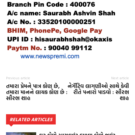
Previous article
Next article
તમારા પ્રેમને પાત્ર કોણ છે,
નેગૅટિવ લાગણીઓ સાથે કેવી
તમારા માનને લાયક કોણ છે :
રીતે પનારો પાડવો : સૌરભ
સૌરભ શાહ
શાહ
RELATED ARTICLES