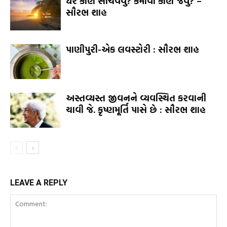
ઘર કોણે સાચવવું? કમાવા કોણે જવું? –
સૌરભ શાહ
પાણીપુરી-એક લવસ્ટોરી : સૌરભ શાહ
અસ્તવ્યસ્ત જીવનને વ્યવસ્થિત કરવાની
ચાવી જે. કૃષ્ણમૂર્તિ પાસે છે : સૌરભ શાહ
LEAVE A REPLY