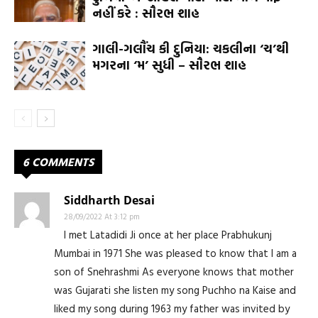
નહીં કરે : સૌરભ શાહ
ગાલી-ગલૌંચ કી દુનિયા: ચકલીના ‘ચ’થી
મગરના ‘મ’ સુધી – સૌરભ શાહ
6 COMMENTS
Siddharth Desai
28/09/2022 At 3:12 pm
I met Latadidi Ji once at her place Prabhukunj
Mumbai in 1971 She was pleased to know that I am a
son of Snehrashmi As everyone knows that mother
was Gujarati she listen my song Puchho na Kaise and
liked my song during 1963 my father was invited by