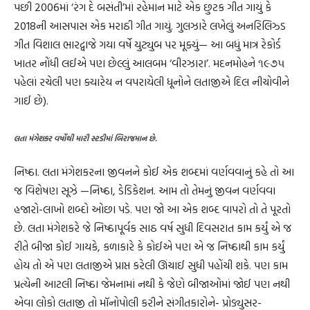
પછી 2006માં ‘રંગ દે બસંતી’માં રહેમાન માટે એક છુટક ગીત ગાયું કે
2018ની આસપાસ એક મરાઠી ગીત ગાયું. ગુલઝારે લખેલું અનરિલિઝ્ડ
ગીત વિશાલ ભારદ્વાજે ગયા વર્ષે યુટ્યુબ પર મૂક્યું— આ બધું માત્ર રેકોર્ડ
ખાતર નોંધી લઈએ પણ છેલ્લું આલબમ ‘વીરઝારા’. મદનમોહને ૧૯૭૫
પહેલાં રચેલી પણ ક્યારેય ન વપરાયેલી ધૂનોને લતાજીએ દિલ નીચોવીને
ગાઈ છે).
લતા મંગેશકર વર્ષોથી મારી સ્ટડીમાં બિરાજમાન છે.
નિષ્ઠા. લતા મંગેશકરના જીવનને કોઈ એક શબ્દમાં વર્ણવવાનું કહે તો આ
જ વિશેષણ સૂઝે —નિષ્ઠા, ડેડિકેશન. આમ તો તેમનું જીવન વર્ણવવા
હજારો-લાખો શબ્દો ઓછા પડે. પણ જો આ એક શબ્દ વાપરો તો તે પૂરતો
છે. લતા મંગેશકરે જે નિષ્ઠાપૂર્વક સાઠ વર્ષ સુધી દિવસરાત કામ કર્યું એ જ
રીતે બીજા કોઈ ગાયકે, કળાકારે કે કોઈએ પણ એ જ નિષ્ઠાથી કામ કર્યું
હોય તો એ પણ લતાજીએ પ્રાપ્ત કરેલી ઊંચાઈ સુધી પહોંચી શકે. પણ કામ
પ્રત્યેની આટલી નિષ્ઠા જેમનામાં નથી કે જેણે બીજાઓમાં જોઈ પણ નથી
એવા લોકો લતાજી તો મૉનોપોલી કરીને સંગીતકારોને- પ્રોડ્યુસર-