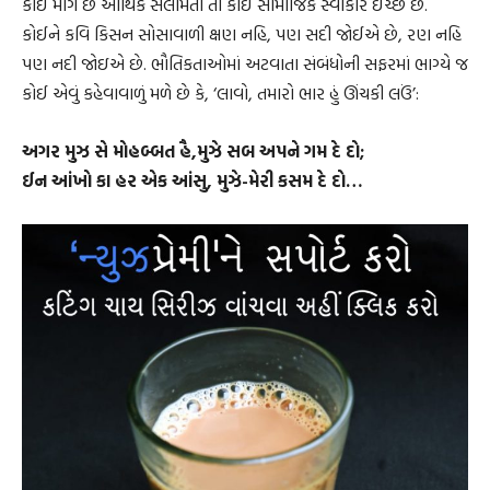
કોઈ માગે છે આર્થિક સલામતી તો કોઈ સામાજિક સ્વીકાર ઈચ્છે છે.
કોઈને કવિ કિસન સોસાવાળી ક્ષણ નહિ, પણ સદી જોઈએ છે, રણ નહિ
પણ નદી જોઇએ છે. ભૌતિકતાઓમાં અટવાતા સંબંધોની સફરમાં ભાગ્યે જ
કોઈ એવું કહેવાવાળું મળે છે કે, ‘લાવો, તમારો ભાર હું ઊંચકી લઉં’:
અગર મુઝ સે મોહબ્બત હૈ,મુઝે સબ અપને ગમ દે દો;
ઈન આંખો કા હર એક આંસુ, મુઝે-મેરી કસમ દે દો…