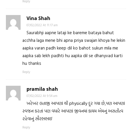
Reply
Vina Shah
07/02/2022 At 11:17 am
Saurabhji aapne lataji ke bareme bataya bahut
acchha laga mene bhi apna priya swajan khoya he lekin
aapka varan padh keep dil ko bahot sukun mila me
aapka sab lekh padhti hu aapka dil se dhanyvad karti
hu thanks
Reply
pramila shah
07/02/2022 At 9:54 am
ખરેખર લતાજી આપણાં થી physically દૂર ગયા છે,પણ આપણાં
સ્વજન કરતાં પણ વધારે આપણાં જીવનમાં કાયમ એમનું અસતીત્વ
રહેવાનું સૌરભભાઇ
Reply