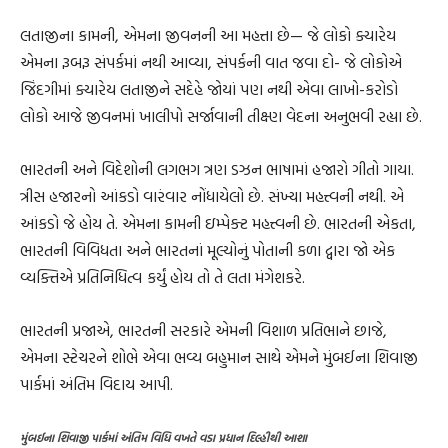
લતાજીના કામની, એમના જીવનની આ મહત્તા છે— જે લોકો ક્યારેય
એમના રૂબરૂ સંપર્કમાં નથી આવ્યા, સંપર્કની વાત જવા દો- જે લોકોએ
જિંદગીમાં ક્યારેય લતાજીને સદેહે જોયાં પણ નથી એવા લાખો-કરોડો
લોકો આજે જીવનમાં ખાલીપો સર્જાવાની તીક્ષ્ણ વેદના અનુભવી રહ્યા છે.
ભારતની અને વિદેશોની લગભગ ત્રણ ડઝન ભાષામાં હજારો ગીતો ગાયા.
ત્રીસ હજારનો આંકડો વારંવાર નોંધાયેલો છે. સંખ્યા મહત્ત્વની નથી. એ
આંકડો જે હોય તે. એમના કામની ઇમ્પેક્ટ મહત્ત્વની છે. ભારતની એકતા,
ભારતની વિવિધતા અને ભારતનાં મૂલ્યોનું પોતાની કળા દ્વારા જો એક
વ્યક્તિએ પ્રતિનિધિત્વ કર્યું હોય તો તે લતા મંગેશકરે.
ભારતની પ્રજાએ, ભારતની સરકારે એમની વિશાળ પ્રતિભાને છાજે,
એમના સ્ટેચરને શોભે એવા ભવ્ય બહુમાન સાથે એમને મુંબઈના શિવાજી
પાર્કમાં અંતિમ વિદાય આપી.
મુંબઈના શિવાજી પાર્કમાં અંતિમ વિધિ વખતે વડા પ્રધાન દિલ્હીથી આશા