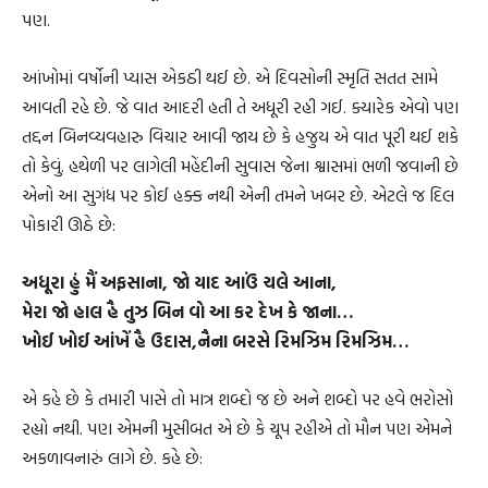
પણ.
આંખોમાં વર્ષોની પ્યાસ એકઠી થઈ છે. એ દિવસોની સ્મૃતિ સતત સામે
આવતી રહે છે. જે વાત આદરી હતી તે અધૂરી રહી ગઈ. ક્યારેક એવો પણ
તદ્દન બિનવ્યવહારુ વિચાર આવી જાય છે કે હજુય એ વાત પૂરી થઈ શકે
તો કેવું. હથેળી પર લાગેલી મહેંદીની સુવાસ જેના શ્વાસમાં ભળી જવાની છે
એનો આ સુગંધ પર કોઈ હક્ક નથી એની તમને ખબર છે. એટલે જ દિલ
પોકારી ઊઠે છે:
અધૂરા હું મૈં અફસાના, જો યાદ આઉં ચલે આના,
મેરા જો હાલ હૈ તુઝ બિન વો આ કર દેખ કે જાના…
ખોઈ ખોઈ આંખેં હૈ ઉદાસ,નૈના બરસે રિમઝિમ રિમઝિમ…
એ કહે છે કે તમારી પાસે તો માત્ર શબ્દો જ છે અને શબ્દો પર હવે ભરોસો
રહ્યો નથી. પણ એમની મુસીબત એ છે કે ચૂપ રહીએ તો મૌન પણ એમને
અકળાવનારું લાગે છે. કહે છે: