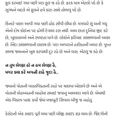
ફૂલ કરમાઈ ગયા પછી પણ ફૂલ જ રહે છે. ફરક માત્ર એટલો પડે છે કે
સુગંધને બદલે એ ફૂલને હવે કાંટા સાથે તોળાવું પડે છે.
કિનારે પાછા આવી ગયા પછી હોઠ સીવી લીધા છે. મઝધારે શું બની ગયું
એનો દોષ કોઈના પર ઢોળી દેવામાં રસ નથી. આમ છતાં દુનિયા જીદ કરે
છે, ખુલાસાઓ અને સ્પષ્ટતા માગે છે. લોકોને ફરિયાદ સાંભળવાની આશા
છે. નિંદા સાંભળવાની લાલચ છે. પણ આપણને હકીકતની ખબર છે. પુખ્ત
સમજ જમાનાને ખુશ કરવાથી દૂર રહે છે અને બસ, એટલું જ કહે છે:
ન તુમ બેવફા હો ન હમ બેવફા હૈ,
મગર ક્યા કરેં અપની રાહેં જુદા હૈ..
જમાનો પોતાની વાસ્તવિકતાની રાહો પર ચાલવા બોલાવે છે અને એ
પોતાની મોહબ્બતની બાહોંમાં સમાઈ જવાનું આમંત્રણ આપે છે. બેમાંથી
એક વિકલ્પ પસંદ કર્યો જેમાં મજબૂરી સિવાય બીજું જ નહોતું.
કેસેટની એક સાઇડ પૂરી થયા પછી બીજી સાઇડ શરૂ થાય છે. જિંદગીની