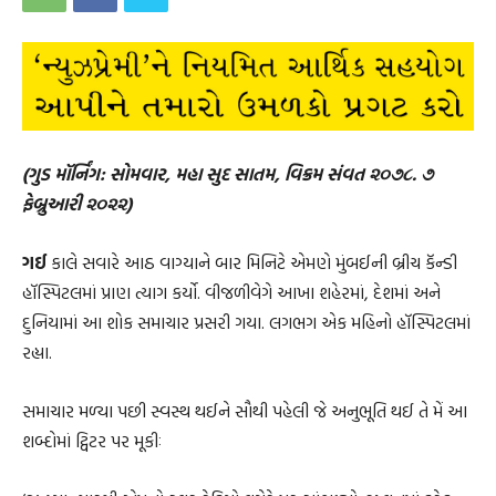
(ગુડ મૉર્નિંગ: સોમવાર, મહા સુદ સાતમ, વિક્રમ સંવત ૨૦૭૮. ૭
ફેબ્રુઆરી ૨૦૨૨)
ગઈ
કાલે સવારે આઠ વાગ્યાને બાર મિનિટે એમણે મુંબઈની બ્રીચ કૅન્ડી
હૉસ્પિટલમાં પ્રાણ ત્યાગ કર્યો. વીજળીવેગે આખા શહેરમાં, દેશમાં અને
દુનિયામાં આ શોક સમાચાર પ્રસરી ગયા. લગભગ એક મહિનો હૉસ્પિટલમાં
રહ્યા.
સમાચાર મળ્યા પછી સ્વસ્થ થઈને સૌથી પહેલી જે અનુભૂતિ થઈ તે મેં આ
શબ્દોમાં ટ્વિટર પર મૂકીઃ