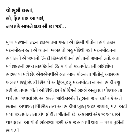
વો ભૂલી દાસ્તાં,
લો, ફિર યાદ આ ગઈ,
નઝર કે સામને ઘટા સી છા ગઈ…
મુગ્ધાવસ્થાની તદ્દન શરૂઆતમાં ગમતાં એ ફિલ્મી ગીતોના સંગીતકાર
મદનમોહન હતા એ વાતની ખબર તો બહુ મોડેથી પડી. મદનમોહનના
સંગીતનો એ જમાનો હિન્દી ફિલ્મસંગીતનો સોનાનો જમાનો હતો. લતા
મંગેશકરની ભવ્ય કારકિર્દીનાં ઉત્તમ ગીતો મદનમોહનની બંદિશોમાં
સાંભળવા મળે છે. એચએમવીએ લતા-મદનમોહનનાં ગીતોનું આલબમ
બહાર પાડ્યું છે. ટી સિરીઝે અ ટ્રિબ્યુટ ટુ મદનમોહન નામની સીડી રજૂ
કરી છે. તમામ ગીતો ઓરિજિનલ રેકોર્ડિંગને બદલે અનુરાધા પૌડવાલના
વર્ઝનમાં ગવાયાં છે. આ બન્ને ગાયિકાઓની તુલના જ ન થઈ શકે અને
લતાના અવાજનું મિસ્ટિક તત્ત્વ આ સીડીમાં ખૂટતું જરૂર જણાય, પણ અહીં
મઝા મદનમોહનના ટોપ ફોર્ટીન ગીતોની છે. એકસાથે એક જ જગ્યાએ
વારાફરતી આ ગીતો સાંભળ્યા પછી એક જ લાગણી થાય — પરમ તૃપ્તિની
લાગણી.