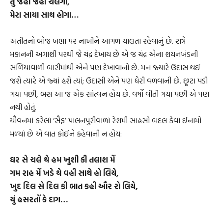
તુ જહાં જહાં ચલેગા,
મેરા સાયા સાથ હોગા…
અતીતનો બોજ ખભા પર નાખીને આગળ ચાલતા રહેવાનું છે. રાત્રે
મકાનની અગાશી પરથી જે ચંદ્ર દેખાય છે એ જ ચંદ્ર એના શયનખંડની
સળિયાવાળી બારીમાંથી એને પણ દેખાવાનો છે. મન જ્યારે ઉદાસ થઈ
જશે ત્યારે એ જ્યાં હશે ત્યાં; ઉદાસી એને પણ ઘેરી વળવાની છે. છૂટા પડી
ગયા પછી, બસ આ જ એક સાંત્વન હોય છે. વર્ષો વીતી ગયા પછી એ પણ
નથી હોતું.
યૌવનમાં કરેલાં ‘સૈફ’ પાલનપુરીવાળાં રેશમી સાહસો બદલ કેવાં ઈનામો
મળ્યાં છે એ વાત કોઈને કહેવાની ન હોય:
ઘર સે ચલે થે હમ ખુશી કી તલાશ મેં
ગમ રાહ મેં ખડે થે વહી સાથે હો લિયે,
ખુદ દિલ સે દિલ કી બાત કહી ઔર રો લિયે,
યું હસરતોં કે દાગ…