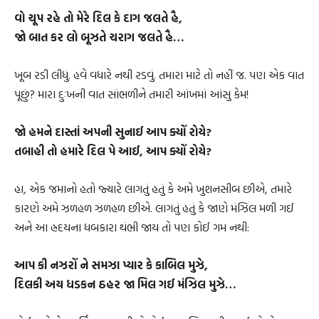
વો ચૂપ રહે તો મેરે દિલ કે દાગ જલતે હૈ,
જો બાત કર લો બૂઝતે ચરાગ જલતે હૈ…
ખૂબ રડી લીધું. હવે વધારે નથી રડવું. તમારા માટે તો નહીં જ. પણ એક વાત
પૂછું? મારા દુઃખની વાત સાંભળીને તમારી આંખમાં આંસુ કેમ!
જો હમને દાસ્તાં અપની સુનાઈ આપ ક્યોં રોયે?
તબાહી તો હમારે દિલ પે આઈ, આપ ક્યોં રોયે?
હા, એક જમાનો હતો જ્યારે લાગતું હતું કે અમે ખુશનસીબ છીએ, તમારે
કારણે અમે ઝળહળ ઝળહળ છીએ. લાગતું હતું કે જાણે મંઝિલ મળી ગઈ
અને આ હ્રદયના ધબકારા થંભી જાય તો પણ કોઈ ગમ નથી:
આપ કી નઝરોં ને સમઝા પ્યાર કે કાબિલ મુઝે,
દિલકી અય ધડકન ઠહર જા મિલ ગઈ મંઝિલ મુઝે…