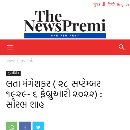
ગુજરાતી
हिन्दी
English
NewsPremi
Home
ગુડ મૉર્નિંગ
ગુડ મૉર્નિંગ
Gujarati
લતા મંગેશકર ( ૨૮ સપ્ટેમ્બર
૧૯૨૯- ૬ ફેબ્રુઆરી ૨૦૨૨) :
સૌરભ શાહ