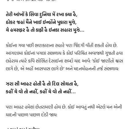
તેરી આંખોં કે સિવા દુનિયા મેં રખા ક્યા હૈ,
ઠોકર જહાં મૈંને ખાઈ ઈન્હોંને પુકારા મુઝે,
યે હમસફર હૈ તો કાફી હૈ ઈનકા સહારા મુઝે…
કોઈના ગયા પછી ભણકારાના સહારે પણ જિંદગી વીતી શકતી હોય છે.
આંગણાંમાં કોઈનાં પગલાં સંભળાય કે કોઈ પરિચિત અવાજથી ગૂંજતી હવા
લહેરાય ત્યારે કવિ શોભિત દેસાઈના શબ્દો યાદ આવે: ‘કોઈ જાણીતો શ્વાસ
લાગે છે, એ અહીં આસપાસ લાગે છે’ અને મદનમોહનની તર્જ સંભળાય:
ઝરા સી આહટ હોતી હૈ તો દિલ સોચતા હૈ,
કહીં યે વો તો નહીં, કહીં યે વો તો નહીં…
પણ આહટ હમેશાં છેતરામણી હોય છે. કોઈ આવતું નથી એટલે મન એની
યાદની પાછળ પાછળ દોડી જાય: