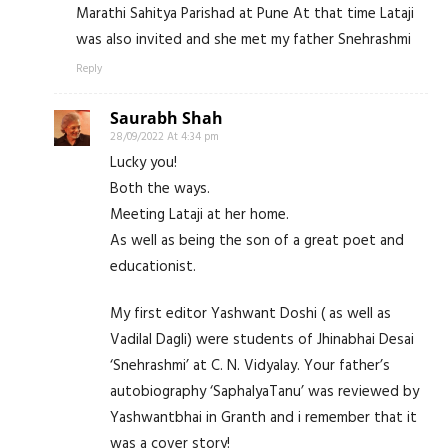
Marathi Sahitya Parishad at Pune At that time Lataji
was also invited and she met my father Snehrashmi
Reply
Saurabh Shah
28/09/2022 At 4:34 pm
Lucky you!
Both the ways.
Meeting Lataji at her home.
As well as being the son of a great poet and
educationist.
My first editor Yashwant Doshi ( as well as
Vadilal Dagli) were students of Jhinabhai Desai
‘Snehrashmi’ at C. N. Vidyalay. Your father’s
autobiography ‘SaphalyaTanu’ was reviewed by
Yashwantbhai in Granth and i remember that it
was a cover story!