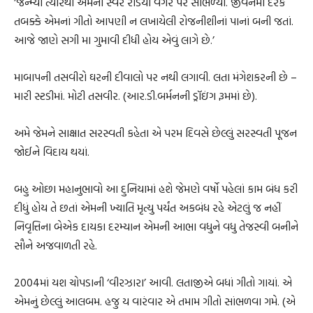
‘જન્મ્યા ત્યારથી એમનો સ્વર રેડિયો વગેરે પર સાંભળ્યો. જીવનમાં દરેક
તબક્કે એમનાં ગીતો આપણી ન લખાયેલી રોજનીશીનાં પાનાં બની જતાં.
આજે જાણે સગી મા ગુમાવી દીધી હોય એવું લાગે છે.’
માબાપની તસવીરો ઘરની દીવાલો પર નથી લગાવી. લતા મંગેશકરની છે –
મારી સ્ટડીમાં. મોટી તસવીર. (આર.ડી.બર્મનની ડ્રૉઇંગ રૂમમાં છે).
અમે જેમને સાક્ષાત સરસ્વતી કહેતા એ પરમ દિવસે છેલ્લું સરસ્વતી પૂજન
જોઈને વિદાય થયાં.
બહુ ઓછા મહાનુભાવો આ દુનિયામાં હશે જેમણે વર્ષો પહેલાં કામ બંધ કરી
દીધું હોય તે છતાં એમની ખ્યાતિ મૃત્યુ પર્યંત અકબંધ રહે એટલું જ નહીં
નિવૃત્તિના બેએક દાયકા દરમ્યાન એમની આભા વધુને વધુ તેજસ્વી બનીને
સૌને અજવાળતી રહે.
2004માં યશ ચોપડાની ‘વીરઝારા’ આવી. લતાજીએ બધાં ગીતો ગાયાં. એ
એમનું છેલ્લું આલબમ. હજુ ય વારંવાર એ તમામ ગીતો સાંભળવા ગમે. (એ