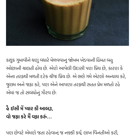
કશુંક ગુમાવીને ઘણું વધારે મેળવવાનું જોખમ ખેડવાની હિંમત બહુ
ઓછાની ચાલતી હોય છે. એણે આપેલી ઉદાસી પણ પ્રિય છે, કારણ કે
એના તરફથી મળતી દરેક ચીજ પ્રિય છે. એ ભલે ગમે એટલો અન્યાય કરે,
જુલમ અને જફા કરે, પણ એને આપણા તરફથી સતત પ્રેમ મળતો રહે
એમાં જ તો સંબંધોનું ગૌરવ છે:
હૈ ઈસી મેં પ્યાર કી આબરૂ,
વો જફા કરે મૈં વફા કરું…
પણ છેવટે એમણે જતા રહેવાનું જ નક્કી કર્યું. લાખ વિનંતીઓ કરી,