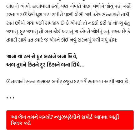
લાલચો આપી, કાલાવાલા કર્યા, પણ એમણે પાછા વળીને જોયું પણ નહીં.
રસ્તા પર ઊડેલી ધૂળ પણ શમીને પાછી બેસી ગઈ. એક સન્નાટાને તાકી
રહ્યા છીએ. ગયા પછી સમજાય છે કે એમણે તો નક્કી કરી જ નાખ્યું હતું
જવાનું. દૂર જવાનું તો બસ કોઈ બહાનું જ એમને જોઈતું હતું. શક્ય છે કે
તમારી સાથે હત ત્યારે જ એમને કોઈ નવું સરનામું મળી ગયું હોય:
જાના થા હમ સે દૂર બહાને બના લિયે,
અબ તુમને કિતને દૂર ઠિકાને બના લિયે…
ઊનાળાની સન્નાટાસભર બપોર હજુય દર વર્ષે સતાવવા આવી જાય છે.
• • •
આ લેખ તમને ગમ્યો? ન્યુઝપ્રેમીને સપોર્ટ આપવા અહીં
ક્લિક કરો