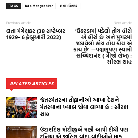
TAGS
lata Mangeshkar
લતા મંગેશકર
Previous article
Next article
લતા મંગેશકર (28 સપ્ટેમ્બર
‘ઉકરડામાં પડેલો તોય હીરો
1929- 6 ફેબ્રુઆરી 2022)
એ હીરો છે અને મુગટમાં
જડાયેલો હોય તોય કાચ એ
કાચ છે’ —પદ્મભૂષણ સ્વામી
સચ્ચિદાનંદ ( ત્રીજો લેખ) :
સૌરભ શાહ
RELATED ARTICLES
જંતરમંતરના તોફાનીઓ આખા દેશને
મંતરવાના ખ્વાબ જોવા લાગ્યા છે : સૌરભ
શાહ
ઉદારદિલ મોદીજીએ માફી આપી દીધી પણ
દુનિયા એ જાહિલ વાંદા-વાંદીઓને માફ