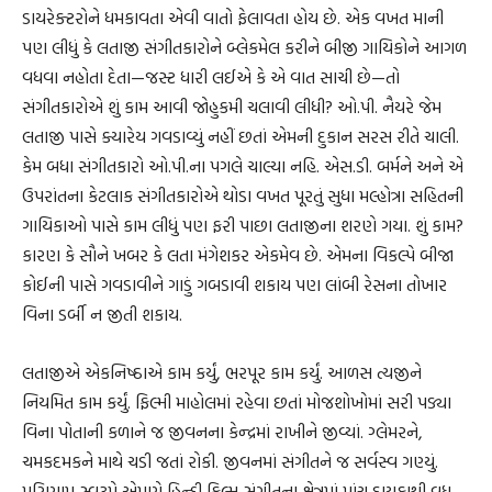
ડાયરેક્ટરોને ધમકાવતા એવી વાતો ફેલાવતા હોય છે. એક વખત માની
પણ લીધું કે લતાજી સંગીતકારોને બ્લેકમેલ કરીને બીજી ગાયિકોને આગળ
વધવા નહોતા દેતા—જસ્ટ ધારી લઈએ કે એ વાત સાચી છે—તો
સંગીતકારોએ શું કામ આવી જોહુકમી ચલાવી લીધી? ઓ.પી. નૈયરે જેમ
લતાજી પાસે ક્યારેય ગવડાવ્યું નહીં છતાં એમની દુકાન સરસ રીતે ચાલી.
કેમ બધા સંગીતકારો ઓ.પી.ના પગલે ચાલ્યા નહિ. એસ.ડી. બર્મને અને એ
ઉપરાંતના કેટલાક સંગીતકારોએ થોડા વખત પૂરતું સુધા મલ્હોત્રા સહિતની
ગાયિકાઓ પાસે કામ લીધું પણ ફરી પાછા લતાજીના શરણે ગયા. શું કામ?
કારણ કે સૌને ખબર કે લતા મંગેશકર એકમેવ છે. એમના વિકલ્પે બીજા
કોઈની પાસે ગવડાવીને ગાડું ગબડાવી શકાય પણ લાંબી રેસના તોખાર
વિના ડર્બી ન જીતી શકાય.
લતાજીએ એકનિષ્ઠાએ કામ કર્યું, ભરપૂર કામ કર્યું. આળસ ત્યજીને
નિયમિત કામ કર્યું. ફિલ્મી માહોલમાં રહેવા છતાં મોજશોખોમાં સરી પડ્યા
વિના પોતાની કળાને જ જીવનના કેન્દ્રમાં રાખીને જીવ્યાં. ગ્લેમરને,
ચમકદમકને માથે ચડી જતાં રોકી. જીવનમાં સંગીતને જ સર્વસ્વ ગણ્યું.
પરિણામ સ્વરૂપે એમણે હિન્દી ફિલ્મ સંગીતના ક્ષેત્રમાં પાંચ દાયકાથી વધુ