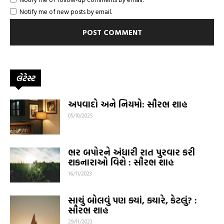
Notify me of new posts by email.
લેટેસ્ટ
અપવાદો અને નિયમો: સૌરભ શાહ
05/10/2025
ભર બપોરને અંધારી રાત પુરવાર કરી
શકનારાઓ વિશે : સૌરભ શાહ
16/11/2023
સાચું બોલવું પણ ક્યાં, ક્યારે, કેટલું? :
સૌરભ શાહ
29/11/2023