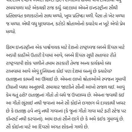
સમયગાળા માટે એકચક્રી રાજ કર્યું. બદલામાં એમને ઇન્ડસ્ટ્રીના સૌથી
પ્રતિભાવંત કળાકારોનો સાથ મળ્યો, ખૂબ પ્રતિષ્ઠા મળી. પૈસા તો ખેર મળ્યા
જ મળ્યા. એથી વધુ મુલ્યવાન, કરોડો શ્રોતાઓનો ક્યારેય ન ખૂટે એવો પ્રેમ
મળ્યો.
ફિલ્મ ઇન્ડસ્ટ્રીના એક પાર્શ્વગાયક માટે દેશનો રાષ્ટ્રધ્વજ બબ્બે દિવસ માટે
અડધી કાઠીએ ઉતારી દેવામાં આવે, બબ્બે દિવસ સુધી સત્તાવાર રીતે
રાષ્ટ્રવ્યાપી શોક પાળીને તમામ સરકારી તેમજ અન્ય કાર્યક્રમો બંધ
રાખવામાં આવે એવું દુનિયાના કોઈ પણ દેશમાં બન્યું છે ક્યારેય?
લતાજીના કામની આ ઊંચાઈ છે. એમના લાખો શ્રોતાઓએ સ્વજન ગુમાવી
દીધાની વ્યથા અનુભવી. સમાચાર જાણીને સૌની આંખો સજળ થઈ. આવું
કેમ થતું હશે? લતાજીનાં ગીતો તો બધે જ ઉપલબ્ધ છે. એમના જવાથી કંઈ
આ ગીતો ભૂંસાઈ નથી જવાનાં અને સૌ કોઈને લગભગ બે દાયકાથી ખબર
છે કે લતાજી હવે નવું નથી ગાવાનાં (કે જૂનાં ગીતો ગાવા માટે ફરી સ્ટેજ પર
કૉન્સર્ટ નથી કરવાનાં). આમ છતાં સૌને લાગે છે કે અમે કંઈક ગુમાવ્યું છે.
સૌ કોઈના માટે આ દિવસો અંગત શોકનો ગાળો છે.