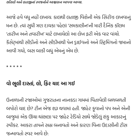
ભોંસલે અને લતાજીનાં સ્વજનોને આશ્વાસન આપવા આવ્યા.
આજે હવે વધુ નહીં લખાય. કાલથી લતાજી વિશેની એક સિરીઝ લખવાનું
મન છે. ત્યાં સુધી ત્રણ દાયકા પહેલાં ‘સમકાલીન’ની મારી દૈનિક કૉલમ
‘તારીખ અને તવારીખ’ માટે લખાયેલો આ લેખ ફરી એક વાર વાંચો.
કૅસેટ્માંથી સીડીનો અને સીડીમાંથી પેન ડ્રાઈવનો અને સ્ટ્રિમિંગનો જમાનો
આવી ગયો, બસ બાકી બધું એમનું એમ છે.
* * * * *
વો ભૂલી દાસ્તાં, લો, ફિર યાદ આ ગઈ
ઉનાળાની રજાઓમાં ગુજરાતના નાનકડા ગામમાં વિતાવેલી બળબળતી
બપોરો યાદ છે? ટીન એજ શરૂ થવામાં હતી. જાહેર કૂવાનો પંપ અને એની
બાજુમાં એક ઊંચા થાંભલા પર જાહેર રેડિયો સાથે જોડેલું શંકુ આકારનું
સ્પીકર. આકરા તાપને સહ્ય બનાવતો અને કારણ વિના ઉદાસીની ટીસ
જન્માવતો સ્વર આવે છે: