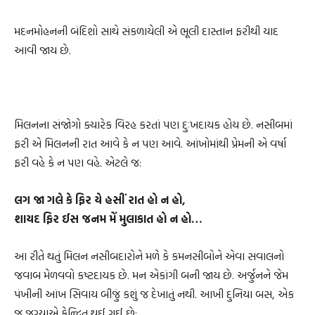
મદનમોહનની બંદિશો સાથે સંકળાયેલી એ ભૂલી દાસ્તાન ફરીથી યાદ
આવી જાય છે.
મિલનના સંજોગો ક્યારેક વિરહ કરતાં પણ દુઃખદાયક હોય છે. નસીબમાં
ફરી એ મિલનની રાત આવે કે ન પણ આવે. આંખોમાંથી પ્રેમની એ વર્ષા
ફરી વહે કે ન પણ વહે. એટલે જ:
લગ જા ગલે કે ફિર યે હસીં રાત હો ન હો,
શાયદ ફિર ઈસ જનમ મેં મુલાકાત હો ન હો…
આ રીતે થતું મિલન નસીબદારોને મળે કે કમનસીબોને એવા સવાલનો
જવાબ મેળવવો કષ્ટદાયક છે. મન એકાંગી બની જાય છે. અર્જુનને જેમ
પંખીની આંખ સિવાય બીજું કશું જ દેખાતું નથી. આખી દુનિયા બસ, એક
જ જગ્યાએ કેન્દ્રિત થઈ ગઈ છે: