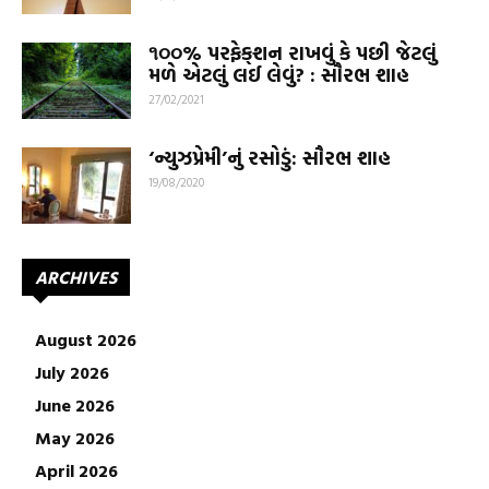
૧૦૦% પરફેક્‌શન રાખવું કે પછી જેટલું
મળે એટલું લઈ લેવું? : સૌરભ શાહ
27/02/2021
‘ન્યુઝપ્રેમી’નું રસોડું: સૌરભ શાહ
19/08/2020
ARCHIVES
August 2026
July 2026
June 2026
May 2026
April 2026