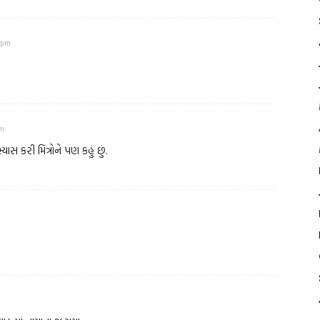
 pm
pm
ાસ કરી મિત્રોને પણ કહું છું.