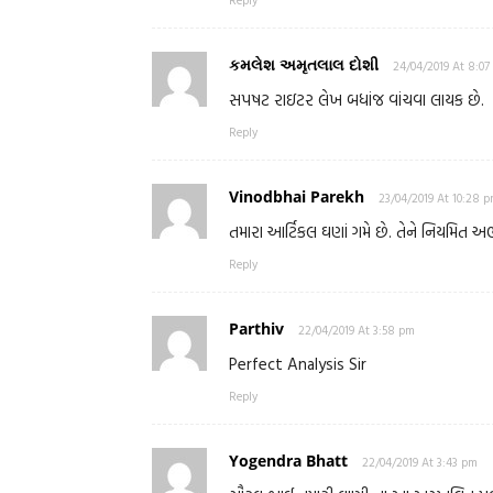
Reply
કમલેશ અમૃતલાલ દોશી
24/04/2019 At 8:07
સપષટ રાઇટર લેખ બધાંજ વાંચવા લાયક છે.
Reply
Vinodbhai Parekh
23/04/2019 At 10:28 
તમારા આર્ટિકલ ઘણાં ગમે છે. તેને નિયમિત અભ્ય
Reply
Parthiv
22/04/2019 At 3:58 pm
Perfect Analysis Sir
Reply
Yogendra Bhatt
22/04/2019 At 3:43 pm