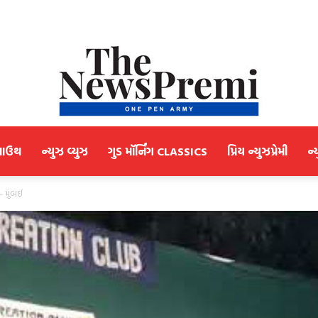
માઉથ
ન્યુઝ વ્યુઝ
ગુડ મૉર્નિંગ CLASSICS
પ્રિય ન્યુઝપ્રેમી
ન્
NewsPremi
– મુંબઈ
Gujarati