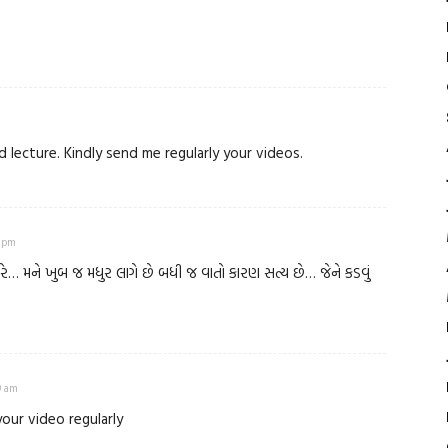
d lecture. Kindly send me regularly your videos.
5 pm
ે… મને ખુબ જ મધુર લાગે છે બધી જ વાતો કારણ સત્ય છે… જેને કડવું
9 am
our video regularly