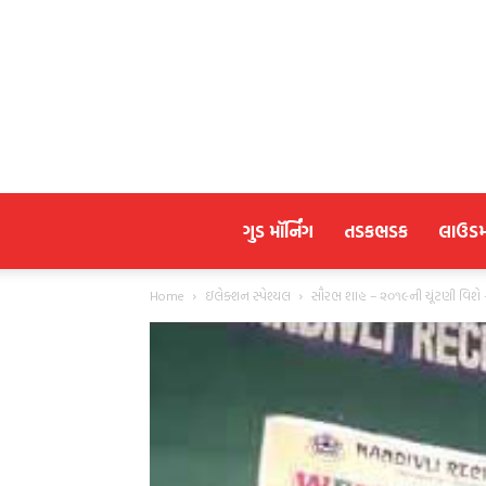
ગુડ મૉર્નિંગ
તડકભડક
લાઉડ
Home
ઇલેક્શન સ્પેશ્યલ
સૌરભ શાહ – ૨૦૧૯ની ચૂંટણી વિશે 