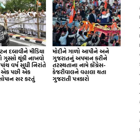
ટન દબાવીને મીડિયા
મોદીને ગાળો આપીને અને
ગુસ્સો થૂંકી નાખવો
ગુજરાતનું અપમાન કરીને
ાંચ વર્ષ સુધી નિરાંતે
તટસ્થતાના નામે કોંગ્રેસ-
ે એક પછી એક
કેજરીવાલને વહાલા થતા
 સોપાન સર કરતું
ગુજરાતી પત્રકારો