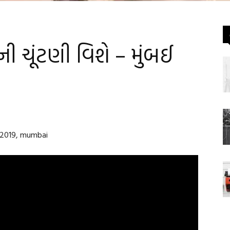
 ચૂંટણી વિશે – મુંબઈ
l 2019, mumbai