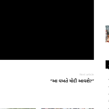
Next article
“આ વખતે મોદી આવશે?”