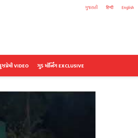
ગુજરાતી
हिन्दी
English
યુઝપ્રેમી VIDEO
ગુડ મૉર્નિંગ EXCLUSIVE