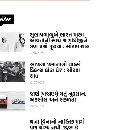
લેટેસ્ટ
સુભાષબાબુએ ભારત પાછા
આવતાંની સાથે જ ગાંધીજીને
ત્રણ પ્રશ્નો પૂછયા : સૌરભ શાહ
07/11/2025
આજના જમાનાનો ચાર્લ્સ
ડિકન્સ કોણ છે? : સૌરભ
શાહ
12/07/2023
જાણે અજાણ્યે થતું નુકસાન,
અફસોસ અને સફળતા
29/09/2019
શ્રદ્ધા વિનાનો નાસ્તિક માર્ગ
પણ યોગ્ય નથી. જરૂર છે