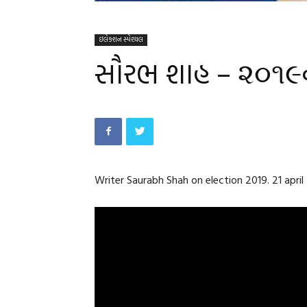
ઇલેક્શન સ્પેશ્યલ
સૌરભ શાહ – ૨૦૧૯ની
Writer Saurabh Shah on election 2019. 21 apri