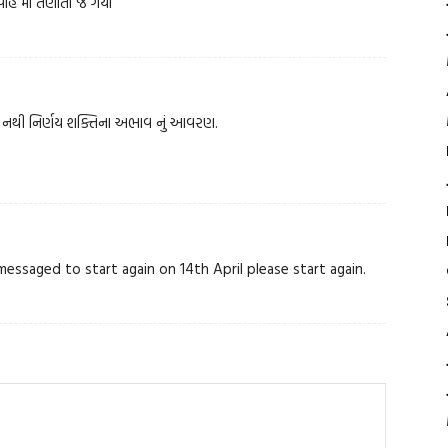
ાહ માં તણાતા જ ગયા
 નથી નિર્ણય શક્તિના અભાવ નું આવરણ.
ssaged to start again on 14th April please start again.