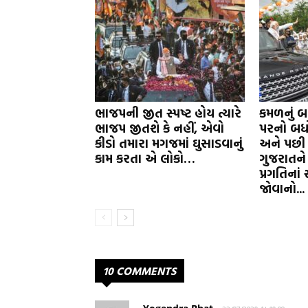
ભાજપની જીત સ્પષ્ટ હોય ત્યારે
કમળનું બ
ભાજપ જીતશે કે નહીં, એવો
પરનો બધો 
કીડો તમારા મગજમાં ઘુસાડવાનું
અને પછી પ
કામ કરતા એ લોકો…
ગુજરાતન
પ્રગતિનાં
જોવાનો...
10 COMMENTS