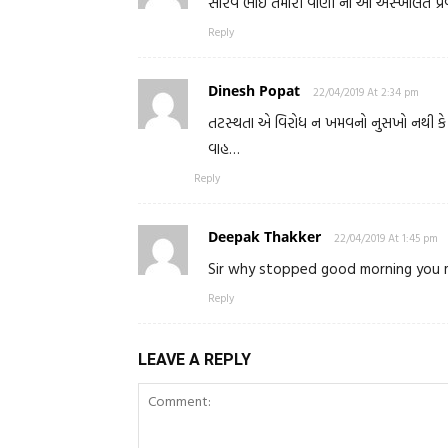
સૌરવ ભાઈ તમારી વાણી ના આ અસ્ખલિત પ્રવ
Reply
Dinesh Popat
22/04/2019 At 2:34 pm
તટસ્થતા એ વિરોધ ન ખમવનો નુસખો નથી કે
વાહ…
Reply
Deepak Thakker
22/04/2019 At 1:45 pm
Sir why stopped good morning you me
Reply
LEAVE A REPLY