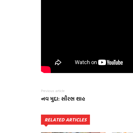
Previous article
નવ મુદ્દા: સૌરભ શાહ
RELATED ARTICLES