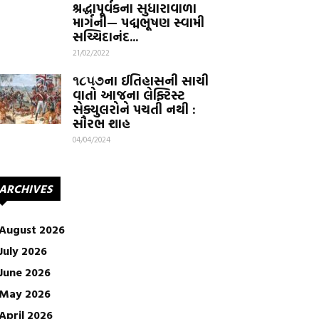
શ્રદ્ધાપૂર્વકના સુધારાવાળા
માર્ગની— પદ્મભૂષણ સ્વામી
સચ્ચિદાનંદ...
21/02/2022
૧૮૫૭ના ઈતિહાસની સાચી
વાતો આજના લેફ્ટિસ્ટ
સેક્યુલરોને પચતી નથી :
સૌરભ શાહ
04/04/2024
ARCHIVES
August 2026
July 2026
June 2026
May 2026
April 2026