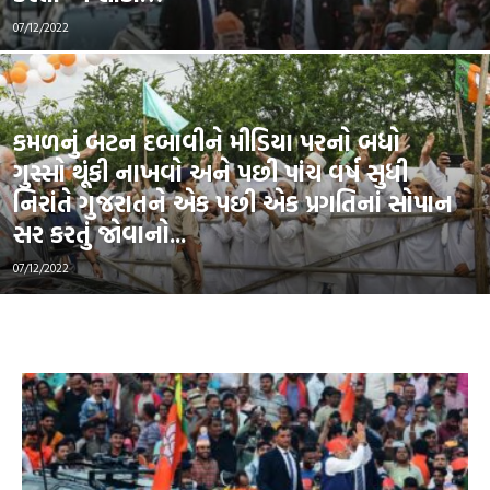
07/12/2022
કમળનું બટન દબાવીને મીડિયા પરનો બધો
ગુસ્સો થૂંકી નાખવો અને પછી પાંચ વર્ષ સુધી
નિરાંતે ગુજરાતને એક પછી એક પ્રગતિનાં સોપાન
સર કરતું જોવાનો...
07/12/2022