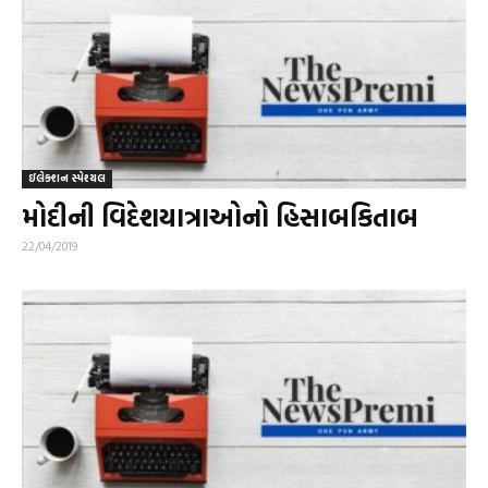
ઇલેક્શન સ્પેશ્યલ
મોદીની વિદેશયાત્રાઓનો હિસાબકિતાબ
22/04/2019