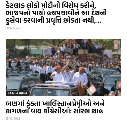
કેટલાક લોકો મોદીનો વિરોધ કરીને,
ભાજપનો પાયો હચમચાવીને આ દેશની
કુસેવા કરવાની પ્રવૃત્તિ છોડતા નથી,...
06/12/2022
ઇલેક્શન સ્પેશ્યલ
બણગાં ફૂંકતા ખાલિસ્તાનપ્રેમીઓ અને
કાગળના વાઘ કૉંગ્રેસીઓ: સૌરભ શાહ
05/12/2022