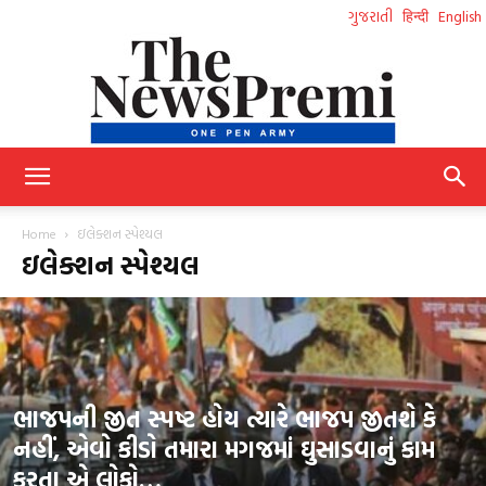
ગુજરાતી
हिन्दी
English
NewsPremi
Home
ઇલેક્શન સ્પેશ્યલ
ઇલેક્શન સ્પેશ્યલ
Gujarati
ભાજપની જીત સ્પષ્ટ હોય ત્યારે ભાજપ જીતશે કે
નહીં, એવો કીડો તમારા મગજમાં ઘુસાડવાનું કામ
કરતા એ લોકો…