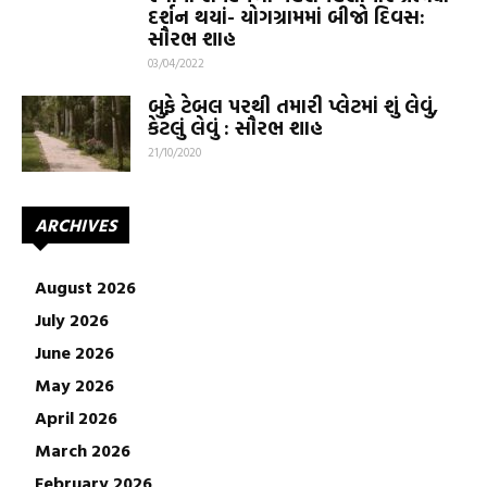
દર્શન થયાં- યોગગ્રામમાં બીજો દિવસ:
સૌરભ શાહ
03/04/2022
બુફે ટેબલ પરથી તમારી પ્લેટમાં શું લેવું,
કેટલું લેવું : સૌરભ શાહ
21/10/2020
ARCHIVES
August 2026
July 2026
June 2026
May 2026
April 2026
March 2026
February 2026