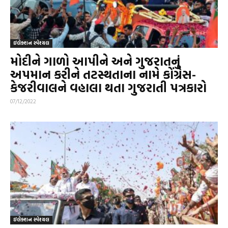
ઇલેક્શન સ્પેશ્યલ
મોદીને ગાળો આપીને અને ગુજરાતનું
અપમાન કરીને તટસ્થતાના નામે કોંગ્રેસ-
કેજરીવાલને વહાલા થતા ગુજરાતી પત્રકારો
07/12/2022
ઇલેક્શન સ્પેશ્યલ