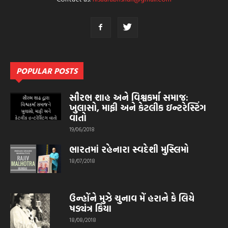
POPULAR POSTS
સૌરભ શાહ અને વિશ્વકર્મા સમાજ:
ખુલાસો, માફી અને કેટલીક ઇન્ટરેસ્ટિંગ
વાતો
19/06/2018
ભારતમાં રહેનારા સ્વદેશી મુસ્લિમો
18/07/2018
ઉન્હોંને મુઝે ચુનાવ મેં હરાને કે લિયે
ષડ્યંત્ર કિયા
18/08/2018