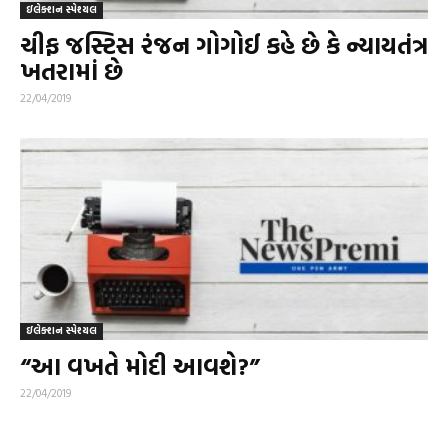
ઇલેક્શન સ્પેશ્યલ
ચીફ જસ્ટિસ રંજન ગોગોઈ કહે છે કે ન્યાયતંત્ર
ખતરામાં છે
22/04/2019
ઇલેક્શન સ્પેશ્યલ
“આ વખતે મોદી આવશે?”
22/04/2019