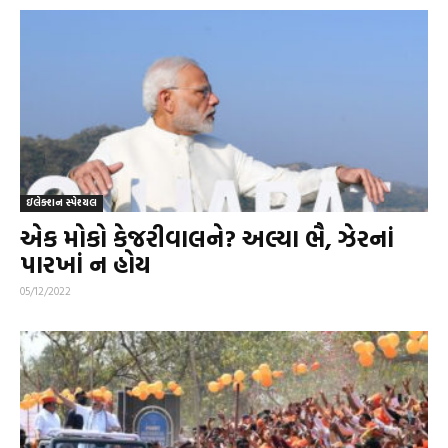
ઇલેક્શન સ્પેશ્યલ
એક મોકો કેજરીવાલને? અલ્યા ભૈ, ઝેરનાં
પારખાં ન હોય
05/12/2022