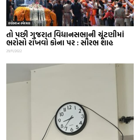
ઇલેક્શન સ્પેશ્યલ
તો પછી ગુજરાત વિધાનસભાની ચૂંટણીમાં
ભરોસો રાખવો કોના પર : સૌરભ શાહ
29/11/2022