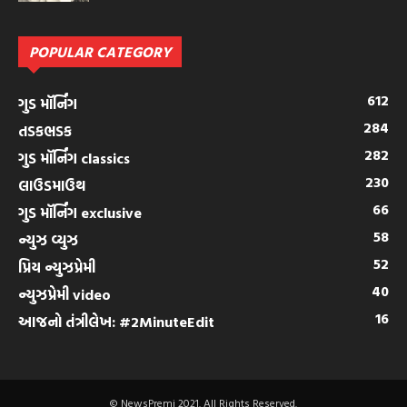
POPULAR CATEGORY
612
ગુડ મૉર્નિંગ
284
તડકભડક
282
ગુડ મૉર્નિંગ classics
230
લાઉડમાઉથ
66
ગુડ મૉર્નિંગ exclusive
58
ન્યુઝ વ્યુઝ
52
પ્રિય ન્યુઝપ્રેમી
40
ન્યુઝપ્રેમી video
16
આજનો તંત્રીલેખ: #2MinuteEdit
© NewsPremi 2021. All Rights Reserved.