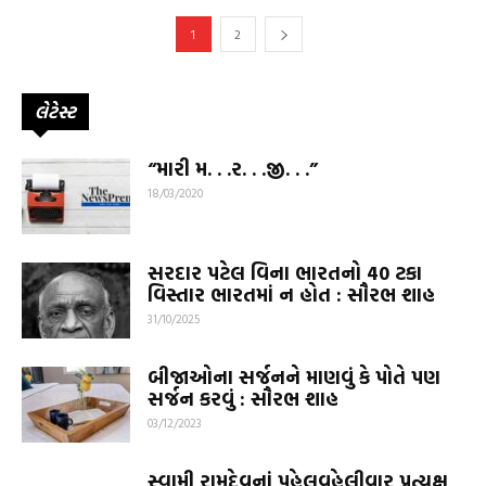
1
2
લેટેસ્ટ
“મારી મ. . .ર. . .જી. . .”
18/03/2020
સરદાર પટેલ વિના ભારતનો 40 ટકા
વિસ્તાર ભારતમાં ન હોત : સૌરભ શાહ
31/10/2025
બીજાઓના સર્જનને માણવું કે પોતે પણ
સર્જન કરવું : સૌરભ શાહ
03/12/2023
સ્વામી રામદેવનાં પહેલવહેલીવાર પ્રત્યક્ષ