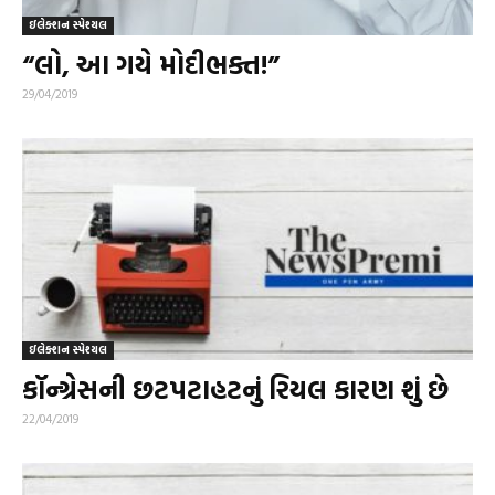
ઇલેક્શન સ્પેશ્યલ
“લો, આ ગયે મોદીભક્ત!”
29/04/2019
ઇલેક્શન સ્પેશ્યલ
કૉન્ગ્રેસની છટપટાહટનું રિયલ કારણ શું છે
22/04/2019