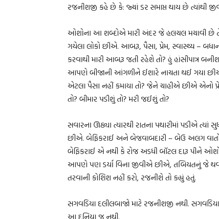
રજનીશજી કહે છે કે: જ્યાં ડર સમાપ્ત થાય છે ત્યાંથી જી
ઓશોના આ શબ્દોએ મારી અંદર જે હલચલ મચાવી છે તે 
ગયેલા લોકો છીએ. આબરૂ, પૈસા, પ્રેમ, સ્વાસ્થ્ય – બધ
કરવાથી મારી આબરૂ જતી રહેશે તો? હું હાંસીપાત્ર બનીશ ત
આપણે બીજાની આંગળીને ઈશારે નાચતા થઈ ગયા છીએ. જ
એટલા પૈસા નહીં કમાયા તો? જેને ચાહીએ છીએ એનો પ્રેમ પ
તો? બીમાર પડીશું તો? મરી જઈશું તો?
સવારના ઊઠ્યા ત્યારથી રાતના પથારીમાં પડીએ ત્યાં 
છીએ. બેફિકરાઈ અને બેજવાબદારી – બેઉ અલગ વાતો છ
બેફિકરાઈ એ નથી કે રોજ અડધી બૉટલ દારૂ પીને ઓશોને યા
આપણે પણ ડર્યા વિના જીવીએ છીએ, તબિયતનું જે થવા
તરવાની કોશિશ નહીં કરો, રજનીશે તો કહ્યું હતું.
સગવડિયા દલીલબાજો માટે રજનીશજી નથી. સગવડિય
આ દુનિયા જ નથી.