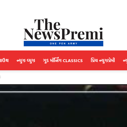
માઉથ
ન્યુઝ વ્યુઝ
ગુડ મૉર્નિંગ CLASSICS
પ્રિય ન્યુઝપ્રેમી
ન્
NewsPremi
ે
Gujarati