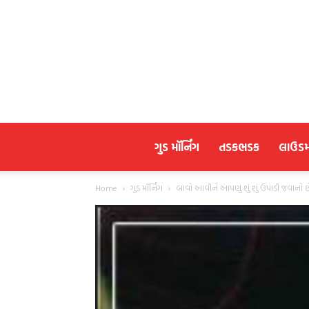
ગુડ મૉર્નિંગ
તડકભડક
લાઉડ
Home
ગુડ મૉર્નિંગ
બાવો આવીને આપણું શું શું ઉપાડી જવાનો છ