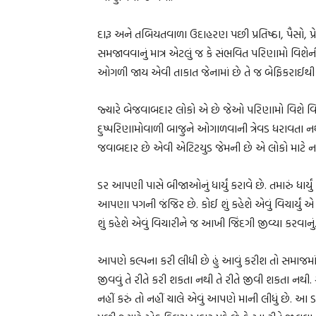
દારૂ અને તબિયતવાળા ઉદાહરણ પછી પ્રતિષ્ઠા, પૈસો, પ્
સમજાવવાનું માત્ર એટલું જ કે સંભવિત પરિણામો વિશેની
ઓગળી જાય એવી તાકાત જેનામાં છે તે જ બેફિકરાઈથી 
જ્યારે બેજવાબદાર લોકો એ છે જેઓ પરિણામો વિશે વિ
દુષ્પરિણામોવાળી બાજુને ઓગાળવાની ત્રેવડ ધરાવતા
જવાબદાર છે એવી એટિટયુડ જેમની છે એ લોકો માટે 
ડર આપણી પાસે બીજાઓનું ધાર્યું કરાવે છે. તમારું ધાર્ય
આપણા પગની જંજિર છે. કોઈ શું કહેશે એવું વિચાર્
શું કહેશે એવું વિચારીને જ આખી જિંદગી જીવ્યા કરવાનું
આપણે કલ્પના કરી લીધી છે હું આવું કરીશ તો સમાજમાં
જીવવું તે રીતે કરી શકતા નથી તે રીતે જીવી શકતા નથી. સમ
નહીં કરું તો નહીં ચાલે એવું આપણે માની લીધું છે. આ 