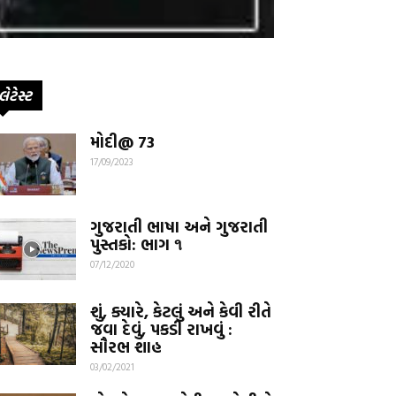
લેટેસ્ટ
મોદી@ 73
17/09/2023
ગુજરાતી ભાષા અને ગુજરાતી
પુસ્તકો: ભાગ ૧
07/12/2020
શું, ક્યારે, કેટલું અને કેવી રીતે
જવા દેવું, પકડી રાખવું :
સૌરભ શાહ
03/02/2021