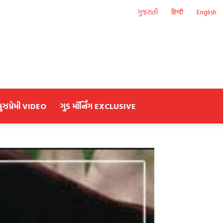
ગુજરાતી
हिन्दी
English
યુઝપ્રેમી VIDEO
ગુડ મૉર્નિંગ EXCLUSIVE