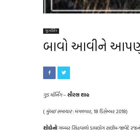
ગુડ મૉર્નિંગ
બાવો આવીને આપણું શ
ગુડ મૉર્નિંગ
–
સૌરભ શાહ
(
મુંબઇ સમાચાર
: મંગળવાર, 18 ડિસેમ્બર 2018)
શોલેનો
ગબ્બર સિંહવાળો ડાયલોગ સલીમ-જાવેદે રજન