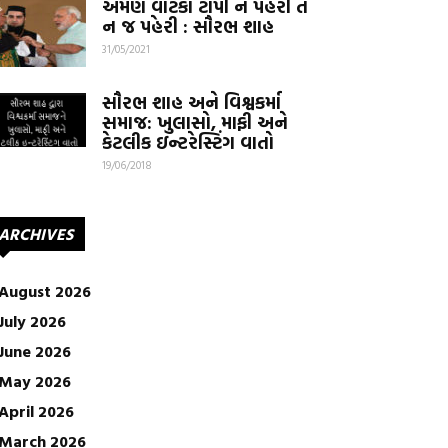
એમણે વાટકા ટોપી ન પહેરી તે
ન જ પહેરી : સૌરભ શાહ
31/05/2021
સૌરભ શાહ અને વિશ્વકર્મા
સમાજ: ખુલાસો, માફી અને
કેટલીક ઇન્ટરેસ્ટિંગ વાતો
19/06/2018
ARCHIVES
August 2026
July 2026
June 2026
May 2026
April 2026
March 2026