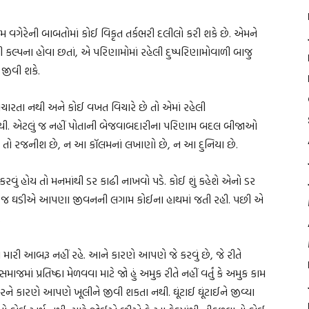
રેમ વગેરેની બાબતોમાં કોઈ વિકૃત તર્કભરી દલીલો કરી શકે છે. એમને
 કલ્પના હોવા છતાં, એ પરિણામોમાં રહેલી દુષ્પરિણામોવાળી બાજુ
જીવી શકે.
ચારતા નથી અને કોઈ વખત વિચારે છે તો એમાં રહેલી
 નથી. એટલું જ નહીં પોતાની બેજવાબદારીના પરિણામ બદલ બીજાઓ
ન તો રજનીશ છે, ન આ કૉલમનાં લખાણો છે, ન આ દુનિયા છે.
ું કરવું હોય તો મનમાંથી ડર કાઢી નાખવો પડે. કોઈ શું કહેશે એનો ડર
યું એ જ ઘડીએ આપણા જીવનની લગામ કોઈના હાથમાં જતી રહી. પછી એ
.
 મારી આબરૂ નહીં રહે. આને કારણે આપણે જે કરવું છે, જે રીતે
ાજમાં પ્રતિષ્ઠા મેળવવા માટે જો હું અમુક રીતે નહીં વર્તું કે અમુક કામ
ડરને કારણે આપણે ખૂલીને જીવી શકતા નથી. ઘૂંટાઈ ઘૂંટાઈને જીવ્યા