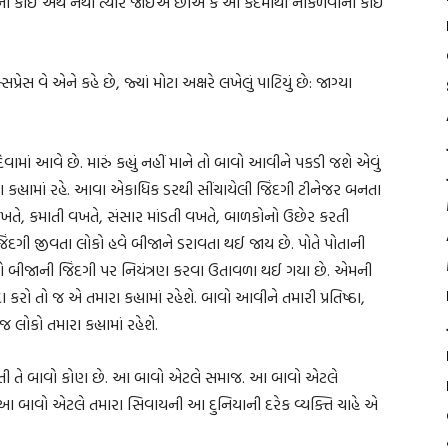
ો કોઈ અર્થ નથી ત્યારે જોઈએ છીએ કે આ કેદમાંથી નીકળવાનો કોઈ
રેસ વે એને કહે છે, જ્યાં મોટા અક્ષરે લખેલું પાટિયું છે: જાગ્યા
ં આવે છે. મારું કહ્યું નહીં માને તો બાવો આવીને પકડી જશે એવું
ા કહ્યામાં રહે. આવા એકાધિક ડરથી સીંચાયેલી જિંદગી ટીનેજર બનતા
ખતે, કમાતી વખતે, સંસાર માંડતી વખતે, બાળકોનો ઉછેર કરતી
ંદગી જીવતા લોકો હવે બીજાને ડરાવતા થઈ જાય છે. પોતે પોતાની
તેઓ બીજાની જિંદગી પર નિયંત્રણ કરવા ઉતાવળા થઈ ગયા છે. એમની
રો તો જ એ તમારા કહ્યામાં રહેશે. બાવો આવીને તમારી પ્રતિષ્ઠા,
જ લોકો તમારા કહ્યામાં રહેશે.
તી હતી તે બાવો કોણ છે. આ બાવો એટલે સમાજ. આ બાવો એટલે
. આ બાવો એટલે તમારા સિવાયની આ દુનિયાની દરેક વ્યક્તિ ચાહે એ