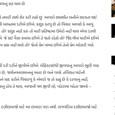
વવાનું શરૂ થાય છે.
તમારી સાથે શેર કરી રહ્યો છું. આપણે ભયભીત બનીને ભટકતા થઈ
ાની બાબતમાં ડરીએ છીએ. કશુંક કરવું છે તો વિચાર આવશે કે આવું
ો? કશુંક નહીં કરું તો મારી પ્રતિષ્ઠામાં ઉમેરો નહીં થાય એવા ડરથી
ે કંઈ પૈસા કમાયા છીએ તે જતો રહેશે તો? જિંદગીમાં ધારીએ છીએ
્રાપ્ત નહીં થયો તો? જેનો પ્રેમ પામ્યા છીએ તેનો પ્રેમ ઓસરી ગયો
સુધી ડરી ડરીને જીવીએ છીએ. બેફિકરાઈથી જીવવાનું આપણે ભૂલી ગયા
ે, જમીનઆસમાનનું અંતર છે બંને વચ્ચે. તબિયત માટેની
દ કરીને વિચારવું કે એમણે જ તો કહ્યું છે કે ડરવાનું નહીં,
નું હોય તે થાય, આજની પળ જીવી લો, વહેણમાં વહેતા જાઓ –
ા દલીલબાજો માટે આ લખાણ પણ નથી. સગવડિયા દલીલબાજો માટે