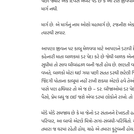
પછી જ્યારે એક દિવસ ખબર પડે છે કે આ રીતે જીવવાન
માર્ગ નથી.
માર્ગ છે. એ માર્ગનું નામ ઓશો મહામાર્ગ છે, રજનીશ એક્સપ્
ત્યારથી સવાર.
આપણા જીવન પર કાબૂ મેળવવા માટે આપણને ડરાવી દેવામા
કહેનારી માતા બાળકમાં ડર પેદા કરે છે જેથી બાળક એન
સુધીમાં તો સાવ બીબાંઢાળ બની જતી હોય છે. ભણતી વ
વખતે, બાળકો મોટાં થઈ ગયા પછી સતત ડરથી ભરેલી જિ
જિંદગી પોતાના કાબૂમાં નહીં રાખી શક્યા એટલે હવે 
પાસે પણ હથિયાર તો એ જ છે – ડર. બીજાઓમાં ડર પેદા ક
પૈસો, પ્રેમ બધું જ લઈ જશે એવા ડરમાં લોકોને રાખો. તો 
મોડે મોડે સમજાય છે કે મા જેનો ડર સંતાનને દેખાડ
પરિવાર, આ બાવો એટલે મિત્રો-સગાં-સંબંધી-પરિચિતો
તમારા જ ઘરમાં રહેતી હોય, ચાહે એ તમારા કુટુંબની હોય.