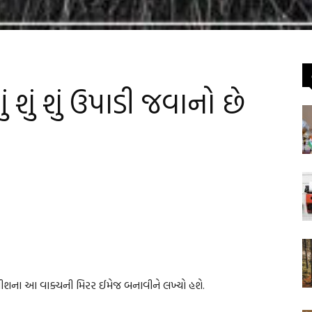
ું શું ઉપાડી જવાનો છે
ીશના આ વાક્યની મિરર ઈમેજ બનાવીને લખ્યો હશે.