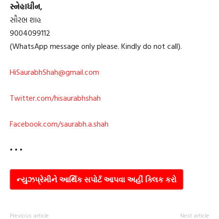
સ્નેહાધીન,
સૌરભ શાહ
9004099112
(WhatsApp message only please. Kindly do not call).
HiSaurabhShah@gmail.com
Twitter.com/hisaurabhshah
Facebook.com/saurabh.a.shah
• • •
ન્યુઝપ્રેમીને આર્થિક સપોર્ટ આપવા અહીં ક્લિક કરો
Previous article
Next article