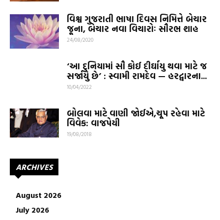
વિશ્વ ગુજરાતી ભાષા દિવસ નિમિત્તે બેચાર
જૂના, બેચાર નવા વિચારોઃ સૌરભ શાહ
24/08/2020
‘આ દુનિયામાં સૌ કોઈ દીર્ઘાયુ થવા માટે જ
સર્જાયું છે’ : સ્વામી રામદેવ — હરદ્વારના...
10/04/2022
બોલવા માટે વાણી જોઈએ,ચૂપ રહેવા માટે
વિવેક: વાજપેયી
19/08/2018
ARCHIVES
August 2026
July 2026