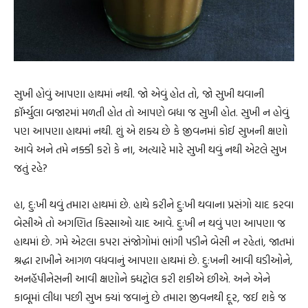
સુખી હોવું આપણા હાથમાં નથી. જો એવું હોત તો, જો સુખી થવાની
ફૉર્મ્યુલા બજારમાં મળતી હોત તો આપણે બધા જ સુખી હોત. સુખી ન હોવું
પણ આપણા હાથમાં નથી. શું એ શક્ય છે કે જીવનમાં કોઈ સુખની ક્ષણો
આવે અને તમે નક્કી કરો કે ના, અત્યારે મારે સુખી થવું નથી એટલે સુખ
જતું રહે?
હા, દુ:ખી થવું તમારા હાથમાં છે. હાથે કરીને દુ:ખી થવાના પ્રસંગો યાદ કરવા
બેસીએ તો અગણિત કિસ્સાઓ યાદ આવે. દુ:ખી ન થવું પણ આપણા જ
હાથમાં છે. ગમે એટલા કપરા સંજોગોમાં ભાંગી પડીને બેસી ન રહેતાં, જાતમાં
શ્રદ્ધા રાખીને આગળ વધવાનું આપણા હાથમાં છે. દુ:ખની આવી ઘડીઓને,
અનહૅપીનેસની આવી ક્ષણોને ક્ધટ્રોલ કરી શકીએ છીએ. અને એને
કાબૂમાં લીધા પછી સુખ ક્યાં જવાનું છે તમારા જીવનથી દૂર, જઈ શકે જ