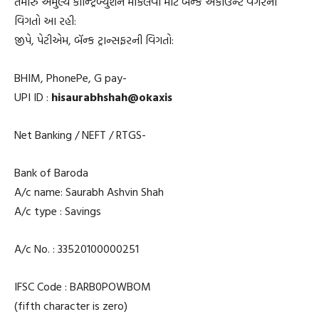
તમારું અમુલ્ય કૉન્ટ્રિબ્યુશન મોકલવા માટે બૅન્ક એકાઉન્ટ વગેરેની
વિગતો આ રહી:
જીપે, પેટીએમ, બૅન્ક ટ્રાન્સફરની વિગતો:
BHIM, PhonePe, G pay-
UPI ID :
hisaurabhshah@okaxis
Net Banking / NEFT / RTGS-
Bank of Baroda
A/c name: Saurabh Ashvin Shah
A/c type : Savings
A/c No. : 33520100000251
IFSC Code : BARB0POWBOM
(fifth character is zero)