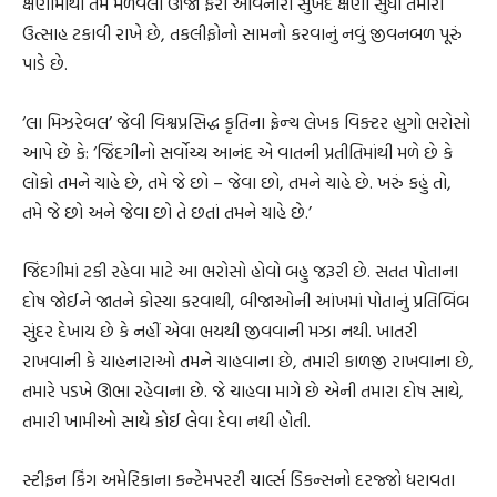
ક્ષણોમાંથી તમે મેળવેલી ઊર્જા ફરી આવનારી સુખદ ક્ષણો સુધી તમારો
ઉત્સાહ ટકાવી રાખે છે, તકલીફોનો સામનો કરવાનું નવું જીવનબળ પૂરું
પાડે છે.
‘લા મિઝરેબલ’ જેવી વિશ્વપ્રસિદ્ધ કૃતિના ફ્રેન્ચ લેખક વિક્ટર હ્યુગો ભરોસો
આપે છે કે: ‘જિંદગીનો સર્વોચ્ચ આનંદ એ વાતની પ્રતીતિમાંથી મળે છે કે
લોકો તમને ચાહે છે, તમે જે છો – જેવા છો, તમને ચાહે છે. ખરું કહું તો,
તમે જે છો અને જેવા છો તે છતાં તમને ચાહે છે.’
જિંદગીમાં ટકી રહેવા માટે આ ભરોસો હોવો બહુ જરૂરી છે. સતત પોતાના
દોષ જોઈને જાતને કોસ્યા કરવાથી, બીજાઓની આંખમાં પોતાનું પ્રતિબિંબ
સુંદર દેખાય છે કે નહીં એવા ભયથી જીવવાની મઝા નથી. ખાતરી
રાખવાની કે ચાહનારાઓ તમને ચાહવાના છે, તમારી કાળજી રાખવાના છે,
તમારે પડખે ઊભા રહેવાના છે. જે ચાહવા માગે છે એની તમારા દોષ સાથે,
તમારી ખામીઓ સાથે કોઈ લેવા દેવા નથી હોતી.
સ્ટીફન કિંગ અમેરિકાના કન્ટેમપરરી ચાર્લ્સ ડિકન્સનો દરજ્જો ધરાવતા