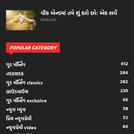
વીક એન્ડમાં તમે શું કરો છો: એક સર્વે
04/08/2018
POPULAR CATEGORY
612
ગુડ મૉર્નિંગ
284
તડકભડક
282
ગુડ મૉર્નિંગ classics
230
લાઉડમાઉથ
66
ગુડ મૉર્નિંગ exclusive
58
ન્યુઝ વ્યુઝ
52
પ્રિય ન્યુઝપ્રેમી
40
ન્યુઝપ્રેમી video