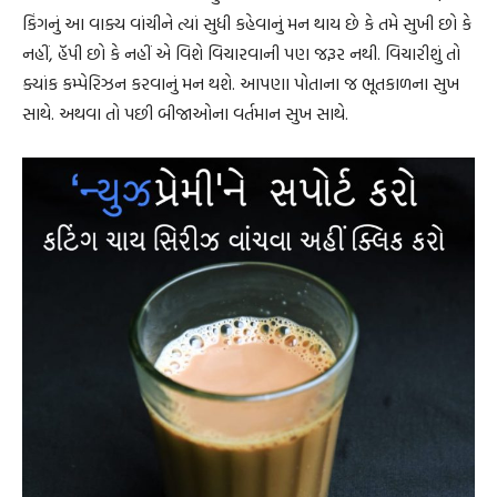
કિંગનું આ વાક્ય વાંચીને ત્યાં સુધી કહેવાનું મન થાય છે કે તમે સુખી છો કે
નહીં, હૅપી છો કે નહીં એ વિશે વિચારવાની પણ જરૂર નથી. વિચારીશું તો
ક્યાંક કમ્પેરિઝન કરવાનું મન થશે. આપણા પોતાના જ ભૂતકાળના સુખ
સાથે. અથવા તો પછી બીજાઓના વર્તમાન સુખ સાથે.