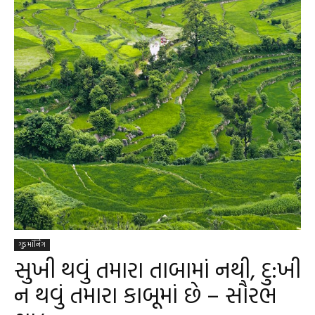
ગુડ મૉર્નિંગ
સુખી થવું તમારા તાબામાં નથી, દુ:ખી
ન થવું તમારા કાબૂમાં છે – સૌરભ