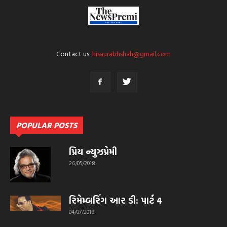
Contact us:
hisaurabhshah@gmail.com
POPULAR POSTS
પ્રિય ન્યુઝપ્રેમી
26/05/2018
રિમેમ્બરિંગ આર ડી: પાર્ટ 4
04/07/2018