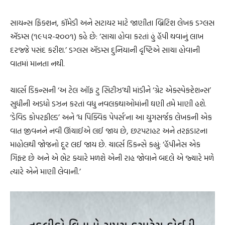
સાયન્સ ફિક્શન, કૉમેડી અને સટાયર માટે જાણીતા બ્રિટિશ લેખક ડગ્લસ
ઍડમ્સ (૧૯૫૨-૨૦૦૧) કહે છે: ‘સાચા હોવા કરતાં હું હૅપી થવાનું લાખ
દરજ્જે પસંદ કરીશ.’ ડગ્લસ ઍડમ્સ દુનિયાની દૃષ્ટિએ સાચા હોવાની
વાતમાં માનતા નથી.
ચાર્લ્સ ડિકન્સની ‘અ ટેલ ઑફ ટુ સિટીઝ’થી માંડીને ‘ગ્રેટ એક્સ્પેક્ટેશન્સ’
સુધીની અડધો ડઝન કરતાં વધુ નવલકથાઓમાંની ઘણી તમે માણી હશે.
‘ડેવિડ કોપરફીલ્ડ’ અને ‘ધ પિક્વિક પેપર્સ’ના આ યુગસર્જક લેખકની એક
વાત જીવનને નવી ઊંચાઈએ લઈ જાય છે, છટપટાહટ અને તરફડાટના
માહોલથી જોજનો દૂર લઈ જાય છે. ચાર્લ્સ ડિકન્સે કહ્યું: ‘હૅપીનેસ એક
ગિફ્ટ છે અને એ ભેટ ક્યારે મળશે એની રાહ જોવાને બદલે એ જ્યારે મળે
ત્યારે એને માણી લેવાની.’