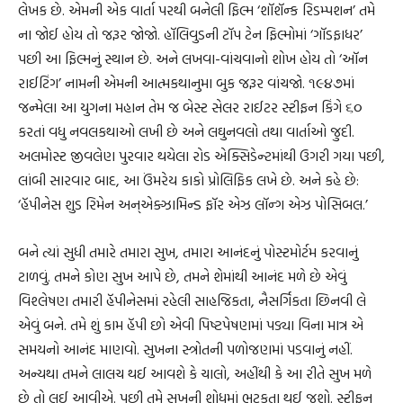
લેખક છે. એમની એક વાર્તા પરથી બનેલી ફિલ્મ ‘શૉશૅન્ક રિડમ્પશન’ તમે
ના જોઈ હોય તો જરૂર જોજો. હૉલિવુડની ટૉપ ટેન ફિલ્મોમાં ‘ગૉડફાધર’
પછી આ ફિલ્મનું સ્થાન છે. અને લખવા-વાંચવાનો શોખ હોય તો ‘ઑન
રાઈટિંગ’ નામની એમની આત્મકથાનુમા બુક જરૂર વાંચજો. ૧૯૪૭માં
જન્મેલા આ યુગના મહાન તેમ જ બેસ્ટ સેલર રાઈટર સ્ટીફન કિંગે ૬૦
કરતાં વધુ નવલકથાઓ લખી છે અને લઘુનવલો તથા વાર્તાઓ જુદી.
અલમોસ્ટ જીવલેણ પુરવાર થયેલા રોડ એક્સિડેન્ટમાંથી ઉગરી ગયા પછી,
લાંબી સારવાર બાદ, આ ઉંમરેય કાકો પ્રોલિફિક લખે છે. અને કહે છે:
‘હૅપીનેસ શુડ રિમેન અન્એક્ઝામિન્ડ ફૉર એઝ લૉન્ગ એઝ પોસિબલ.’
બને ત્યાં સુધી તમારે તમારા સુખ, તમારા આનંદનું પોસ્ટમોર્ટમ કરવાનું
ટાળવું. તમને કોણ સુખ આપે છે, તમને શેમાંથી આનંદ મળે છે એવું
વિશ્લેષણ તમારી હૅપીનેસમાં રહેલી સાહજિકતા, નૈસર્ગિકતા છિનવી લે
એવું બને. તમે શું કામ હૅપી છો એવી પિષ્ટપેષણમાં પડ્યા વિના માત્ર એ
સમયનો આનંદ માણવો. સુખના સ્ત્રોતની પળોજણમાં પડવાનું નહીં.
અન્યથા તમને લાલચ થઈ આવશે કે ચાલો, અહીંથી કે આ રીતે સુખ મળે
છે તો લઈ આવીએ. પછી તમે સુખની શોધમાં ભટકતા થઈ જશો. સ્ટીફન