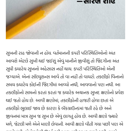
સુખની રાહ જોવાની ન હોય. વર્તમાનની કપરી પરિસ્થિતિઓનો અંત
આવશે એટલે સુખી થઈ જઈશું એવું માનીને જીવીશું તો જિંદગીના અંત
સુધી ક્યારેય સુખનો અહેસાસ નહીં થાય. કપરી પરિસ્થિતિઓ એની
જગ્યાએ. એનાં સૉલ્યુશન્સ આવે તો વા નહીં તો વાયરો. તકલીફો વિનાનો
સમય ક્યારેય કોઈની જિંદગીમાં આવ્યો નથી, આવવાનો પણ નથી. આ
તકલીફોનો સામનો કરતાં કરતાં જ ક્યારેક અચાનક સુખદ ક્ષણોનો પ્રવેશ
થઈ જતો હોય છે. આવી ક્ષણોમાં, તકલીફોની હાજરી હોવા છતાં એ
તકલીફો ભુલાઈ જાય છે કારણ કે બૅકગ્રાઉન્ડમાં જતી રહે છે અને
જીવનમાં માત્ર સુખ જ સુખ છે એવું લાગતું હોય છે. આવી ક્ષણો જ્યારે
મળે, જેટલી મળે એને માણી લેવાની. આવી ક્ષણો વીતી ગયા પછી પણ એ