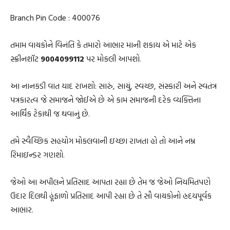
Branch Pin Code : 400076
તમામ વાચકોને વિનંતિ કે તમારો આભાર માની શકાય એ માટે એક
સ્ક્રીનશૉટ
9004099112
પર મોકલી આપશો.
આ નાનકડી વાત યાદ રાખશો: સારું, સાચું, સ્વચ્છ, સંસ્કારી અને સ્વતંત્ર
પત્રકારત્વ જે સમાજને જોઈએ છે એ કામ સમાજની દરેક વ્યક્તિના
આર્થિક ટેકાથી જ થવાનું છે.
તમે સ્વૈચ્છિક સહયોગ મોકલવાની ઇચ્છા રાખતા હો તો આને નમ્ર
રિમાઇન્ડર ગણશો.
જેઓ આ અપીલને પ્રતિસાદ આપતા રહ્યા છે તેમ જ જેઓ નિયમિતપણે
ઉદાર દિલથી હૂંફાળો પ્રતિસાદ આપી રહ્યા છે તે સૌ વાચકોનો હ્રદયપૂર્વક
આભાર.