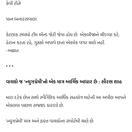
કેવી રીતે!
પાન બનારસવાલા
કેટલાક સંબંધો ટૉમ ઍન્ડ જેરી જેવા હોય છે. એકબીજાને ચીડવ્યા કરે,
હેરાન કરતા રહે, ગુસ્સો અપાવે છતાં એકમેક વગર ચાલે નહીં.
-અજ્ઞાત
• • •
વાચકો જ ‘ન્યુઝપ્રેમી’નો એક માત્ર આર્થિક આધાર છે : સૌરભ શાહ
મારા દરેક લેખ સાથે સ્વૈચ્છિક આર્થિક સહયોગ માટેની આ અપીલ આપને
મોકલવા પાછળ સજ્જડ કારણો છે.
‘ન્યુઝપ્રેમી’ માત્ર અને ફક્ત વાચકોના સપોર્ટથી ચાલે છે.