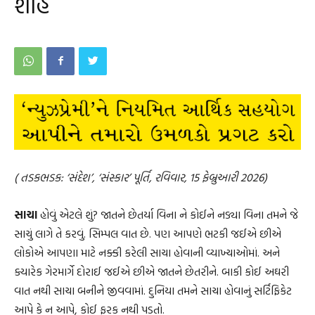
શાહ
( તડકભડક: ‘સંદેશ’, ‘સંસ્કાર’ પૂર્તિ, રવિવાર, 15 ફેબ્રુઆરી 2026)
સાચા
હોવું એટલે શું? જાતને છેતર્યા વિના ને કોઈને નડ્યા વિના તમને જે
સાચું લાગે તે કરવું. સિમ્પલ વાત છે. પણ આપણે ભટકી જઈએ છીએ
લોકોએ આપણા માટે નક્કી કરેલી સાચા હોવાની વ્યાખ્યાઓમાં. અને
ક્યારેક ગેરમાર્ગે દોરાઈ જઈએ છીએ જાતને છેતરીને. બાકી કોઈ અઘરી
વાત નથી સાચા બનીને જીવવામાં. દુનિયા તમને સાચા હોવાનું સર્ટિફિકેટ
આપે કે ન આપે, કોઈ ફરક નથી પડતો.