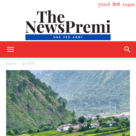
ગુજરાતી
हिन्दी
English
NewsPremi
Home
ગુડ મૉર્નિંગ
Gujarati