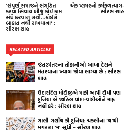
‘સંપૂર્ણ સમાજને સંગઠિત
એક પ્લમરનો કર્મફળત્યાગ-
કરવા સિવાય બીજું કોઈ કામ
સૌરભ શાહ
સંઘે કરવાનું નથી…કોઈને
બાકાત નથી રાખવાના’ :
સૌરભ શાહ
RELATED ARTICLES
જંતરમંતરના તોફાનીઓ આખા દેશને
મંતરવાના ખ્વાબ જોવા લાગ્યા છે : સૌરભ
શાહ
ઉદારદિલ મોદીજીએ માફી આપી દીધી પણ
દુનિયા એ જાહિલ વાંદા-વાંદીઓને માફ
નહીં કરે : સૌરભ શાહ
ગાલી-ગલૌંચ કી દુનિયા: ચકલીના ‘ચ’થી
મગરના ‘મ’ સુધી – સૌરભ શાહ