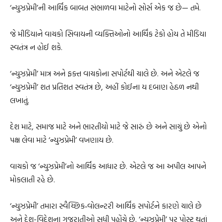
‘ન્યુઝપ્રેમી’ની આર્થિક બાબત સંભાળવા માટેનો સોર્સ એક જ છે— તમે.
જે મીડિયાને વાચકો સિવાયની વ્યક્તિઓનો આર્થિક ટેકો હોય તે મીડિયા
સ્વતંત્ર ન હોઈ શકે.
‘ન્યુઝપ્રેમી’ માત્ર અને ફક્ત વાચકોના સપોર્ટથી ચાલે છે. અને એટલે જ
‘ન્યુઝપ્રેમી’ શત પ્રતિશત સ્વતંત્ર છે, અહીં કોઈના ય દબાણ હેઠળ નથી
લખાતું.
દેશ માટે, સમાજ માટે અને ભારતીયો માટે જે સારું છે અને સાચું છે એનો
પક્ષ લેવા માટે ‘ન્યુઝપ્રેમી’ વખણાય છે.
વાચકો જ ‘ન્યુઝપ્રેમી’નો આર્થિક આધાર છે. એટલે જ આ અપીલ આપને
મોકલાતી રહે છે.
‘ન્યુઝપ્રેમી’ તમારા સ્વૈચ્છિક‐વોલન્ટરી આર્થિક સપોર્ટને કારણે ચાલે છે
અને દેશ-વિદેશના ગુજરાતીઓ સુધી પહોંચે છે. ‘ન્યુઝપ્રેમી’ પર પોસ્ટ થતાં