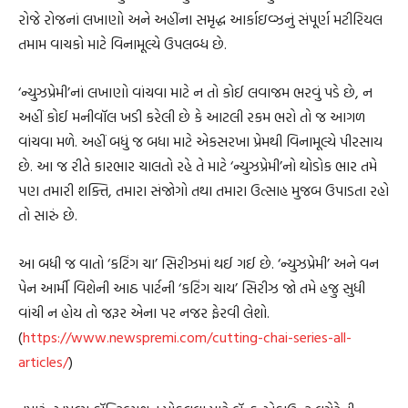
રોજે રોજનાં લખાણો અને અહીંના સમૃદ્ધ આર્કાઇવ્ઝનું સંપૂર્ણ મટીરિયલ
તમામ વાચકો માટે વિનામૂલ્યે ઉપલબ્ધ છે.
‘ન્યુઝપ્રેમી’નાં લખાણો વાંચવા માટે ન તો કોઈ લવાજમ ભરવું પડે છે, ન
અહીં કોઈ મનીવૉલ ખડી કરેલી છે કે આટલી રકમ ભરો તો જ આગળ
વાંચવા મળે. અહીં બધું જ બધા માટે એકસરખા પ્રેમથી વિનામૂલ્યે પીરસાય
છે. આ જ રીતે કારભાર ચાલતો રહે તે માટે ‘ન્યુઝપ્રેમી’નો થોડોક ભાર તમે
પણ તમારી શક્તિ, તમારા સંજોગો તથા તમારા ઉત્સાહ મુજબ ઉપાડતા રહો
તો સારું છે.
આ બધી જ વાતો ‘કટિંગ ચા’ સિરીઝમાં થઈ ગઈ છે. ‘ન્યુઝપ્રેમી’ અને વન
પેન આર્મી વિશેની આઠ પાર્ટની ‘કટિંગ ચાય’ સિરીઝ જો તમે હજુ સુધી
વાંચી ન હોય તો જરૂર એના પર નજર ફેરવી લેશો.
(
https://www.newspremi.com/cutting-chai-series-all-
articles/
)