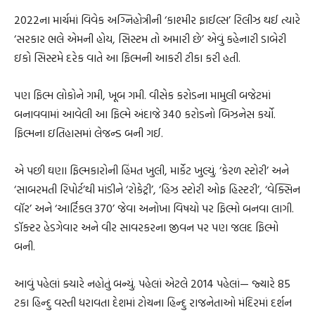
2022ના માર્ચમાં વિવેક અગ્નિહોત્રીની ‘કાશ્મીર ફાઈલ્સ’ રિલીઝ થઈ ત્યારે
‘સરકાર ભલે એમની હોય, સિસ્ટમ તો અમારી છે’ એવું કહેનારી ડાબેરી
ઇકો સિસ્ટમે દરેક વાતે આ ફિલ્મની આકરી ટીકા કરી હતી.
પણ ફિલ્મ લોકોને ગમી, ખૂબ ગમી. વીસેક કરોડના મામુલી બજેટમાં
બનાવવામાં આવેલી આ ફિલ્મે અંદાજે 340 કરોડનો બિઝનેસ કર્યો.
ફિલ્મના ઇતિહાસમાં લેજન્ડ બની ગઈ.
એ પછી ઘણા ફિલ્મકારોની હિંમત ખુલી, માર્કેટ ખુલ્યું. ‘કેરળ સ્ટોરી’ અને
‘સાબરમતી રિપોર્ટ’થી માંડીને ‘રોકેટ્રી’, ‘હિઝ સ્ટોરી ઓફ હિસ્ટરી’, ‘વેક્સિન
વૉર’ અને ‘આર્ટિકલ 370’ જેવા અનોખા વિષયો પર ફિલ્મો બનવા લાગી.
ડૉક્ટર હેડગેવાર અને વીર સાવરકરના જીવન પર પણ જલદ ફિલ્મો
બની.
આવું પહેલાં ક્યારે નહોતું બન્યું. પહેલાં એટલે 2014 પહેલાં— જ્યારે 85
ટકા હિન્દુ વસ્તી ધરાવતા દેશમાં ટોચના હિન્દુ રાજનેતાઓ મંદિરમાં દર્શન