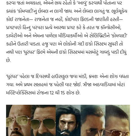
કરવા જતાં અચકાતા, એમને ભય રહેતો કે ‘આવું’ કરવાથી પોતાના પર
ક્યાંક ‘કોમવાદી’નું લેબલ ન લાગી જાય. અને લેબલ લાગતું જ. ભૂલેચૂકેય
કોઈ રાજનેતા— રાજનેતા જ નહીં, કોઈપણ ફિલ્ડની જાણીતી હસ્તી—
પ્રગટપણે હિન્દુ પરંપરા પ્રત્યે આસ્થા પ્રગટ કરે કે તરત જ કૉન્ગ્રેસીઓ,
ડાબેરીઓ અને એમના પાળેલા મીડિયાકર્મીઓ એ સેલિબ્રિટીને ‘કોમવાદી’
કહીને ઉતારી પાડતા. હજુ પણ એ લોકોની ગંદી ઇકો સિસ્ટમ સુધરી તો
નથી પણ ‘ધુરંધર’ ફિલ્મે એમની ઇકો સિસ્ટમમાં મસમોટું ગાબડું પાડી દીધું
છે.
‘ધુરંધર’ પહેલા જ દિવસથી હાઉસફુલ જવા માંડી, ક્રમશઃ એના શોઝ વધતા
ગયા. અમે પ્રથમ સપ્તાહમાં જ પહેલી વાર જોઈ. ત્રીજા અઠવાડિયામાં મોટાં
મલ્ટિપ્લેક્સિસમાં રોજના 12 થી 15 શોઝ છે.