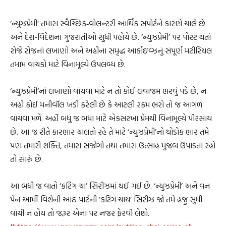
‘ન્યુઝપ્રેમી’ તમારા સ્વૈચ્છિક‐વોલન્ટરી આર્થિક સપોર્ટને કારણે ચાલે છે
અને દેશ-વિદેશના ગુજરાતીઓ સુધી પહોંચે છે. ‘ન્યુઝપ્રેમી’ પર પોસ્ટ થતાં
રોજે રોજનાં લખાણો અને અહીંના સમૃદ્ધ આર્કાઇવ્ઝનું સંપૂર્ણ મટીરિયલ
તમામ વાચકો માટે વિનામૂલ્યે ઉપલબ્ધ છે.
‘ન્યુઝપ્રેમી’નાં લખાણો વાંચવા માટે ન તો કોઈ લવાજમ ભરવું પડે છે, ન
અહીં કોઈ મનીવૉલ ખડી કરેલી છે કે આટલી રકમ ભરો તો જ આગળ
વાંચવા મળે. અહીં બધું જ બધા માટે એકસરખા પ્રેમથી વિનામૂલ્યે પીરસાય
છે. આ જ રીતે કારભાર ચાલતો રહે તે માટે ‘ન્યુઝપ્રેમી’નો થોડોક ભાર તમે
પણ તમારી શક્તિ, તમારા સંજોગો તથા તમારા ઉત્સાહ મુજબ ઉપાડતા રહો
તો સારું છે.
આ બધી જ વાતો ‘કટિંગ ચા’ સિરીઝમાં થઈ ગઈ છે. ‘ન્યુઝપ્રેમી’ અને વન
પેન આર્મી વિશેની આઠ પાર્ટની ‘કટિંગ ચાય’ સિરીઝ જો તમે હજુ સુધી
વાંચી ન હોય તો જરૂર એના પર નજર ફેરવી લેશો.