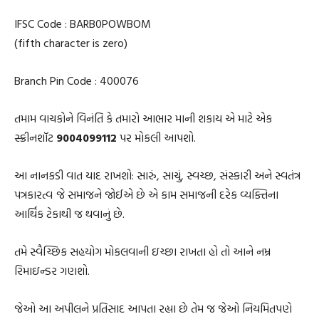
IFSC Code : BARB0POWBOM
(fifth character is zero)
Branch Pin Code : 400076
તમામ વાચકોને વિનંતિ કે તમારો આભાર માની શકાય એ માટે એક
સ્ક્રીનશૉટ
9004099112
પર મોકલી આપશો.
આ નાનકડી વાત યાદ રાખશો: સારું, સાચું, સ્વચ્છ, સંસ્કારી અને સ્વતંત્ર
પત્રકારત્વ જે સમાજને જોઈએ છે એ કામ સમાજની દરેક વ્યક્તિના
આર્થિક ટેકાથી જ થવાનું છે.
તમે સ્વૈચ્છિક સહયોગ મોકલવાની ઇચ્છા રાખતા હો તો આને નમ્ર
રિમાઇન્ડર ગણશો.
જેઓ આ અપીલને પ્રતિસાદ આપતા રહ્યા છે તેમ જ જેઓ નિયમિતપણે