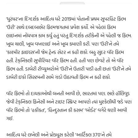
‘ધુરંધર’ના દિગ્દર્શક આદિત્ય ધરે 2019માં પોતાની પ્રથમ સુપરહિટ ફિલ્મ
‘ઉરી’ સાથે દબદબાભેર ફિલ્મજગતમાં પ્રવેશ કર્યો. એ પહેલાં ફિલ્મ
લાઇનમાં નોંધપાત્ર કામ કર્યું હતું પરંતુ દિગ્દર્શક તરીકેની એ પહેલી જ ફિલ્મ.
ખૂબ ચાલી, ખૂબ વખણાઈ અને ખૂબ કમાણી કરી. પણ ‘ઉરી’ને તમે
‘કાશ્મીર ફાઇલ્સ’ની જેમ ટ્રેન્ડ સેટર ન કહી શકો. બહુ સુંદર વૉર ફિલ્મ
હતી. ટેક્‌નિકલી સુપીરિયર વૉર ફિલ્મ હતી. હતી પણ છેવટે તો એ વૉર
ફિલ્મ હતી. ડાબેરી રીવ્યુઅરોએ ‘ઉરી’ને ઉતારી પાડી હતી છતાં ‘ઉરી’ને તમે
ડાબેરી ઇકો સિસ્ટમની સામે ઝંડો ઉઠાવતી ફિલ્મ ન કહી શકો.
વૉર ફિલ્મો તો દાયકાઓથી બનતી આવી છે, ભારતમાં પણ. ભલે હૉલિવુડ
જેવી ટેક્‌નિકલ ફિનેસી અને ટાઇટ સ્ક્રિપ્ટ આપણે ત્યાં મુશ્કેલીથી જડે પણ
વૉર ફિલ્મો તો ‘હકીકત’, ‘હિન્દુસ્તાન કી કસમ’ ‘બોર્ડર’ વગેરે ઘણી આવી
ગઈ.
આદિત્ય ધરે લખેલી અને પ્રોડ્યુસ કરેલી ‘આર્ટિકલ 370’ને તમે