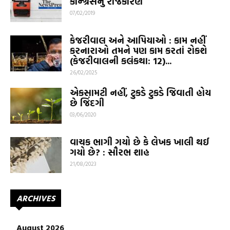
કૉંન્ગ્રેસનું રાજકારણ
07/02/2019
કેજરીવાલ અને આપિયાઓ : કામ નહીં
કરનારાઓ તમને પણ કામ કરતાં રોકશે
(કેજરીવાલની કલંકથા: 12)...
26/02/2025
એકસામટી નહીં, ટુકડે ટુકડે જિવાતી હોય
છે જિંદગી
03/06/2020
વાચક ભાગી ગયો છે કે લેખક ખાલી થઈ
ગયો છે? : સૌરભ શાહ
21/08/2023
ARCHIVES
August 2026