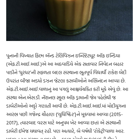
પૂનાની વિખ્યાત ફિલ્મ ઍન્ડ ટેલિવિઝન ઇન્સ્ટિટ્યૂટ ઑફ ઇન્ડિયા
(એફ.ટી.આઈ.આઈ.)એ આ અઠવાડિયે એક સત્તાવાર નિવેદન બહાર
પાડીને ‘ધુરંધર’ની સફળતા બદલ સંસ્થાના ભૂતપૂર્વ વિદ્યાર્થી રાકેશ બેદી
ઉપરાંત બીજા અડધો ડઝન જેટલા કસબીઓને અભિનંદન આપ્યા છે.
એફ.ટી.આઈ.આઈ.વાળાનું આ પગલું આશ્ચર્યચકિત કરી મૂકે એવું છે. આ
સંસ્થા એન.એસ.ડી. નૅશનલ સ્કૂલ ઑફ ડ્રામાની જેમ પહેલેથી જ
ડાબેરીઓનો અડ્ડો ગણાતી આવી છે. એફ.ટી.આઈ.આઈ.માં મોદીયુગના
આરંભ પછી ગજેન્દ્ર ચૌહાણ {‘યુધિષ્ઠિર’}ને મૂકવામાં આવ્યા (2015-
2017), ત્યારબાદ વરસ માટે અનુપમ ખેર આવ્યા છતાં એ સંસ્થાની
ડાબેરી ઈમેજ યથાવત્‌ રહી. પણ અત્યારે, બે વર્ષથી ‘રોકેટ્રી’વાળા આર.