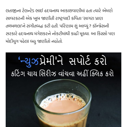
લતાજીના ટેલન્ટેડ ભાઈ હૃદયનાથ આકાશવાણીમાં હતા ત્યારે એમણે
સાવરકરની એક ખૂબ જાણીતી રાષ્ટ્રવાદી કવિતા ‘સાગરા પ્રાણ
તળમળલા’ને સંગીતબદ્ધ કરી હતી. પરિણામ શું આવ્યું ? કૉન્ગ્રેસની
સરકારે હૃદયનાથ મંગેશકરને નોકરીમાંથી કાઢી મૂક્યા. આ કિસ્સો પણ
મોદીયુગ પહેલાં બહુ જાણીતો નહોતો.