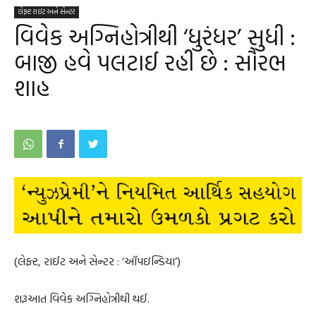
લેફ્ટ રાઇટ અને સેન્ટર
વિવેક અગ્નિહોત્રીથી ‘ધુરંધર’ સુધી :
બાજી હવે પલટાઈ રહી છે : સૌરભ
શાહ
(લેફ્ટ, રાઈટ અને સેન્ટર : ‘ઑપઇન્ડિયા’)
શરૂઆત વિવેક અગ્નિહોત્રીથી થઈ.