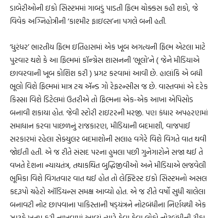
ડાબેરીઓની ઇકો સિસ્ટમમાં ગાબડું પાડતી ફિલ્મ ચોક્કસ કહી શકો, જે
વિવેક અગ્નિહોત્રીની ‘કાશ્મીર ફાઇલ્સ’ના પગલે બની હતી.
‘ધુરંધર’ ભારતીય ફિલ્મ ઇતિહાસમાં એક ખૂબ અગત્યની ફિલ્મ એટલા માટે
પુરવાર થશે કે આ ફિલ્મમાં કૉન્ગ્રેસ શાસનની ‘ભૂલો’ને ( જેને મીડિયાએ
છાવરવાની ખૂબ કોશિશ કરી ) પ્રગટ કરવામાં આવી છે. હાલાંકિ એ બધી
ભૂલો વિશે ફિલ્મમાં માત્ર ટચ ઍન્ડ ગો રેફરન્સીસ જ છે. વાસ્તવમાં એ દરેક
કિસ્સા વિશે ડિટેલમાં ઉતરીએ તો ફિલ્મના એક-એક આખા એપિસોડ
બનાવી શકાયા હોત. જેવી સ્ટોરી રાઇટરની મરજી. પણ કંધાર અપહરણમાં
સમાધાન કરવા પાછળનું રાજકારણ, મીડિયાની બદમાશી, વાજપાઈ
સરકારમાં રહેલા સેક્યુલર બદમાશોની સલાહ વગેરે વિશે વિગતે વાત થવી
જોઈતી હતી. એ જ રીતે સંસદ પરના હુમલા પછી ગુનેગારોને સજા થઈ તે
વખતે દેશના ન્યાયતંત્ર, તથાકથિત બુદ્ધિજીવીઓ અને મીડિયાએ ભજવેલી
ભૂમિકા વિશે વિગતવાર વાત થઈ હોત તો લેફ્ટિસ્ટ ઇકો સિસ્ટમનો અસલ
કદરૂપો ચહેરો ઑડિયન્સ સમક્ષ આવ્યો હોત. એ જ રીતે વર્ષો સુધી ચાલેલા
બનાવટી નોટ છાપવાના પાકિસ્તાની ષડ્‌યંત્રને નોટબંધીના નિર્ણયથી એક
ઝાટકે ખતમ કરી નાખવામાં આવ્યું ત્યારે કેવા કેવા લોકો નોટબંધીની ટીકા