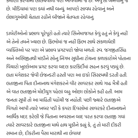
કમાણી કરવાની લાલચવાળા પણ આવવાના જ છે. એવું તો બનવાનું જ
છે. મીડિયામાં પણ ક્યાં નથી બન્યું. આપણે સાવધ રહેવાનું અને
લેભાગુઓથી ચેતાતા રહીને બીજાને ચેતવતા રહેવાનું.
ડાબેરીઓનો પ્રભાવ પૂરેપૂરો હતો ત્યારે સિનેમાજગત કેવું હતું ને કેવું નહીં
એ તેનો તમને ખ્યાલ છે. ફિલ્મોમાં જ નહીં ફિલ્મ સાથે સંકળાયેલી
વ્યક્તિઓ પર પણ એ પ્રભાવ પ્રગટપણે જોવા મળતો. સ્વ. જગજીતસિંહ
અને અભિજીતથી માંડીને સોનુ નિગમ સુધીના ટોચના કળાકારોએ પોતાના
વિચારો ખુલ્લેઆમ પ્રગટ કરવા બદલ કારકિર્દીમાં સહન કરવું પડ્યું છે.
લતા મંગેશકર જેવી લેજન્ડરી હસ્તી પણ આ ઇકો સિસ્ટમથી ડરતી હતી.
લતાજીના પિતા દીનાનાથ મંગેશકરને વીર સાવરકર સાથે ગાઢ મૈત્રી હતી
એ વાત લતાજીએ મોદીયુગ પહેલાં બહુ ઓછા લોકોને કહી હતી. આમ
જનતા સુધી તો આ માહિતી પહોંચી જ નહોતી. પછી જ્યારે લતાજીએ
વિગતો આપી ત્યારે ખબર પડી કે કપરા દિવસોમાં સાવરકરે દીનાનાથને
આર્થિક મદદ કરેલી જે પિતાના અવસાન બાદ પરત કરવા લતાજી ગયાં
ત્યારે સાવરકારે લતાજીના માથે હાથ મૂકીને કહ્યું કે, તું તો મારી દીકરી
સમાન છે, દીકરીના પૈસા મારાથી ના લેવાય!