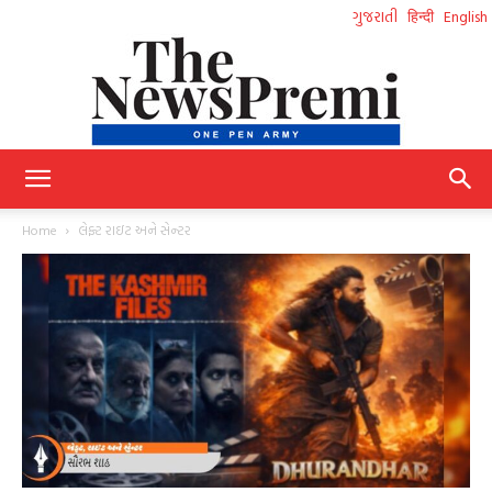
ગુજરાતી
हिन्दी
English
NewsPremi
Home
લેફ્ટ રાઇટ અને સેન્ટર
Gujarati