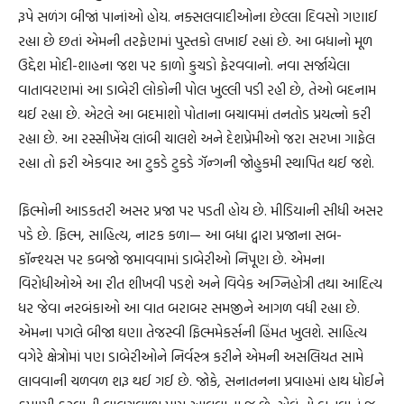
રૂપે સળંગ બીજાં પાનાંઓ હોય. નક્સલવાદીઓના છેલ્લા દિવસો ગણાઈ
રહ્યા છે છતાં એમની તરફેણમાં પુસ્તકો લખાઈ રહ્યાં છે. આ બધાનો મૂળ
ઉદ્દેશ મોદી-શાહના જશ પર કાળો કુચડો ફેરવવાનો. નવા સર્જાયેલા
વાતાવરણમાં આ ડાબેરી લોકોની પોલ ખુલ્લી પડી રહી છે, તેઓ બદનામ
થઈ રહ્યા છે. એટલે આ બદમાશો પોતાના બચાવમાં તનતોડ પ્રયત્નો કરી
રહ્યા છે. આ રસ્સીખેંચ લાંબી ચાલશે અને દેશપ્રેમીઓ જરા સરખા ગાફેલ
રહ્યા તો ફરી એકવાર આ ટુકડે ટુકડે ગૅન્ગની જોહુકમી સ્થાપિત થઈ જશે.
ફિલ્મોની આડકતરી અસર પ્રજા પર પડતી હોય છે. મીડિયાની સીધી અસર
પડે છે. ફિલ્મ, સાહિત્ય, નાટક કળા— આ બધા દ્વારા પ્રજાના સબ-
કૉન્શ્યસ પર કબજો જમાવવામાં ડાબેરીઓ નિપૂણ છે. એમના
વિરોધીઓએ આ રીત શીખવી પડશે અને વિવેક અગ્નિહોત્રી તથા આદિત્ય
ધર જેવા નરબંકાઓ આ વાત બરાબર સમજીને આગળ વધી રહ્યા છે.
એમના પગલે બીજા ઘણા તેજસ્વી ફિલ્મમેકર્સની હિંમત ખુલશે. સાહિત્ય
વગેરે ક્ષેત્રોમાં પણ ડાબેરીઓને નિર્વસ્ત્ર કરીને એમની અસલિયત સામે
લાવવાની ચળવળ શરૂ થઈ ગઈ છે. જોકે, સનાતનના પ્રવાહમાં હાથ ધોઈને