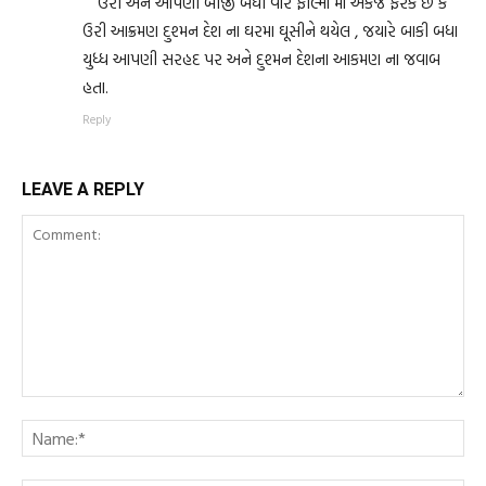
ઉરી અને આપણી બીજી બધી વોર ફીલ્મો મા એકજ ફરક છે કે
ઉરી આક્રમણ દુશ્મન દેશ ના ઘરમા ઘૂસીને થયેલ , જયારે બાકી બધા
યુધ્ધ આપણી સરહદ પર અને દુશ્મન દેશના આકમણ ના જવાબ
હતા.
Reply
LEAVE A REPLY