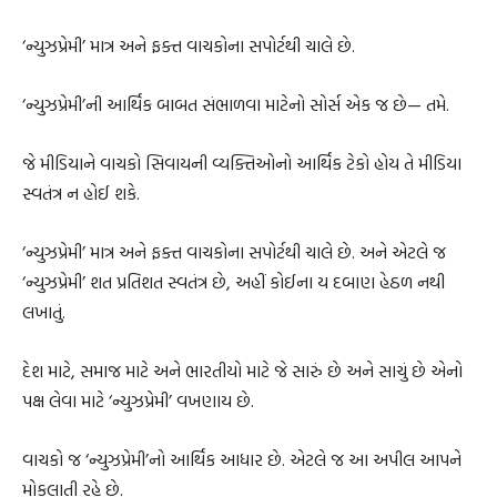
‘ન્યુઝપ્રેમી’ માત્ર અને ફક્ત વાચકોના સપોર્ટથી ચાલે છે.
‘ન્યુઝપ્રેમી’ની આર્થિક બાબત સંભાળવા માટેનો સોર્સ એક જ છે— તમે.
જે મીડિયાને વાચકો સિવાયની વ્યક્તિઓનો આર્થિક ટેકો હોય તે મીડિયા
સ્વતંત્ર ન હોઈ શકે.
‘ન્યુઝપ્રેમી’ માત્ર અને ફક્ત વાચકોના સપોર્ટથી ચાલે છે. અને એટલે જ
‘ન્યુઝપ્રેમી’ શત પ્રતિશત સ્વતંત્ર છે, અહીં કોઈના ય દબાણ હેઠળ નથી
લખાતું.
દેશ માટે, સમાજ માટે અને ભારતીયો માટે જે સારું છે અને સાચું છે એનો
પક્ષ લેવા માટે ‘ન્યુઝપ્રેમી’ વખણાય છે.
વાચકો જ ‘ન્યુઝપ્રેમી’નો આર્થિક આધાર છે. એટલે જ આ અપીલ આપને
મોકલાતી રહે છે.