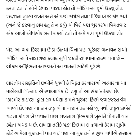
કરતા હતા તે સૌને ઉઘાડા પાડ્યા હોત તો ઑડિયન્સ ઝૂમી ઉઠ્યું હોત.
26/11ના હુમલા વખતે અને એ પછી કોંગ્રેસે તથા મીડિયાએ જે કાંડ કર્યાં
(અને જે કરવાનું કામ હતું તે ન કર્યું) એ વિશે પણ ‘ધુરંધર’માં વિગતવાર
એક આખો એપિસોડ બની શક્યો હતો તો અમે પણ ઝૂમી ઊઠ્યા હોત.
ખેર, આ બધા કિસ્સામાં ઊંડા ઊતર્યા વિના પણ ‘ધુરંધર’ બનાવનારાઓ
ઑડિયન્સને સાડા ત્રણ કલાક સુધી જકડી રાખવામાં સફળ થયા છે—
બોક્સ ઑફિસના આંકડાઓ આ વાતની સાહેદી પૂરે છે.
ભારતીય સંસ્કૃતિની છબીને ધૂંધળી કે વિકૃત કરનારાઓ અત્યારના આ
માહોલથી ગિન્નાય એ સ્વાભાવિક છે. હજુ તો આ સંક્રાન્તિકાળ છે.
‘કાશ્મીર ફાઇલ્સ’ દ્વારા શરૂ થયેલા કામને ‘ધુરંધર’ ફિલ્મે જબરજસ્ત વેગ
આપ્યો છે. પણ આ કામ હજુ એના અંજામ તક પહોંચ્યું નથી. હજુય ડાબેરી
ગઢના કાંગરા ખેરવવાની મંછા રાખનારા ફિલ્મકારો ખુલીને પોતાની વાત
કહેતાં અચકાય છે. દાખલા તરીકે ‘હક’ ફિલ્મમાં શાહબાનો કેસમાં સુપ્રીમ
કોર્ટે આપેલા ચુકાદાની વાત થઈ પણ આ ચુકાદાને રાજીવ ગાંધીએ સંસદમાં