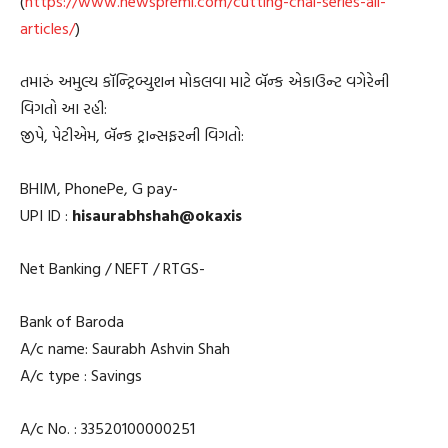
(
https://www.newspremi.com/cutting-chai-series-all-
articles/
)
તમારું અમુલ્ય કૉન્ટ્રિબ્યુશન મોકલવા માટે બૅન્ક એકાઉન્ટ વગેરેની
વિગતો આ રહી:
જીપે, પેટીએમ, બૅન્ક ટ્રાન્સફરની વિગતો:
BHIM, PhonePe, G pay-
UPI ID :
hisaurabhshah@okaxis
Net Banking / NEFT / RTGS-
Bank of Baroda
A/c name: Saurabh Ashvin Shah
A/c type : Savings
A/c No. : 33520100000251