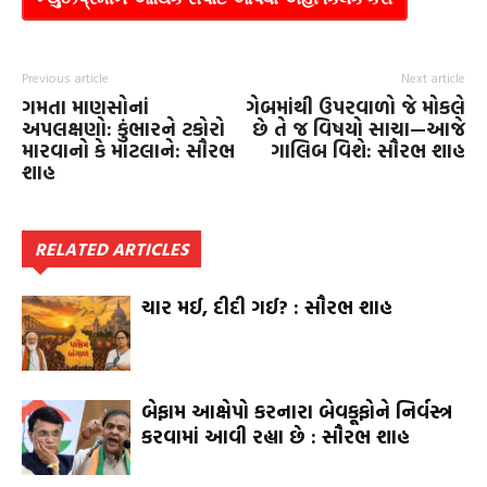
Previous article
Next article
ગમતા માણસોનાં
ગેબમાંથી ઉપરવાળો જે મોકલે
અપલક્ષણો: કુંભારને ટકોરો
છે તે જ વિષયો સાચા—આજે
મારવાનો કે માટલાને: સૌરભ
ગાલિબ વિશે: સૌરભ શાહ
શાહ
RELATED ARTICLES
ચાર મઈ, દીદી ગઈ? : સૌરભ શાહ
બેફામ આક્ષેપો કરનારા બેવકૂફોને નિર્વસ્ત્ર
કરવામાં આવી રહ્યા છે : સૌરભ શાહ