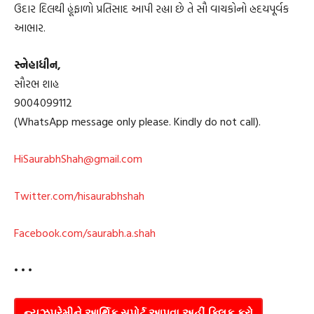
ઉદાર દિલથી હૂંફાળો પ્રતિસાદ આપી રહ્યા છે તે સૌ વાચકોનો હ્રદયપૂર્વક
આભાર.
સ્નેહાધીન,
સૌરભ શાહ
9004099112
(WhatsApp message only please. Kindly do not call).
HiSaurabhShah@gmail.com
Twitter.com/hisaurabhshah
Facebook.com/saurabh.a.shah
• • •
ન્યુઝપ્રેમીને આર્થિક સપોર્ટ આપવા અહીં ક્લિક કરો