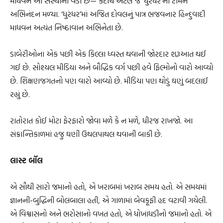
માધવન આ સંસ્થાના વડા છે— કદાચ એટલે જ ‘ધુરંધર’ની ટીમને
અભિનંદન મળ્યા. ‘ધુરંધર’માં અજિત દોવલનું પાત્ર ભજવનાર હિન્દુવાદી
માધવન અત્યંત નિષ્ઠાવાન અભિનેતા છે.
ડાબેરીઓના એક પછી એક કિલ્લા ધ્વસ્ત થવાની જોરદાર શરૂઆત થઈ
ગઈ છે. સોશ્યલ મીડિયા અને બૌદ્ધિક વર્ગ પછી હવે ફિલ્મોનો વારો આવ્યો
છે. શિક્ષણજગતનો પણ વારો આવ્યો છે. મીડિયા પણ થોડું ઘણું બદલાઈ
રહ્યું છે.
રાતોરાત કોઈ મોટા ફેરફારો જોવા મળે કે ન મળે, ધીરજ રાખજો. આ
સંક્રાન્તિકાળમાં હજુ ઘણી ઉથલપાથલ થવાની બાકી છે.
લાસ્ટ બૉલ
એ સૌથી સારો જમાનો હતો, એ ખરાબમાં ખરાબ સમય હતો. એ સમયમાં
જ્ઞાનની-બુદ્ધિની બોલબાલા હતી, એ ગાળામાં બેવકૂફી હદ વટાવી ગયેલી.
એ વિશ્વાસનો અને ભરોસાનો વખત હતો, એ ધોખાધડીનો જમાનો હતો. એ