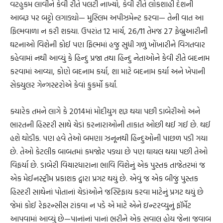
વટહુકમ લાવીને કેવી રીતે પલટી નાખ્યો, કેવી રીતે લોકશાહી દેશની
આબરૂ પર બટ્ટો લગાડ્યો— મુસ્લિમ અપીઝમેન્ટ કરવા— તેની વાત આ
ફિલ્મવાળા ન કરી શક્યા. ઉપરાંત 12 માર્ચ, 26/11 તેમજ 27 ફેબ્રુઆરીની
ઘટનાઓ વિશેની કોઈ પણ ફિલ્મમાં હજુ સુધી ગળું ખોંખારીને વિગતવાર
કહેવામાં નથી આવ્યું કે હિન્દુ પ્રજા તથા હિન્દુ નેતાઓને કેવી રીતે બદનામ
કરવામાં આવ્યા, કોણે બદનામ કર્યા, શા માટે બદનામ કર્યા અને ખેપાની
સેક્યુલર ગેન્ગસ્ટરોએ કેવાં કુકર્મો કર્યાં.
ક્યારેક તમને લાગે કે 2014માં મોદીયુગ શરૂ થયા પછી ડાબેરીઓ અને
ભારતની હિસ્ટરી સાથે ચેડાં કરનારાઓની તાકાત ઓછી થઈ ગઈ છે. થઈ
હશે થોડીક. પણ હવે તેઓ બમણા ઝનૂનથી હિન્દુઓની પાછળ પડી ગયા
છે. તેઓ કેટલીક બાબતમાં કમજોર પડ્યા છે પણ ઘાયલ થયા પછી તેઓ
વિફર્યા છે. ડાબેરી વિચારધારાના ભાવિ વિશેનું એક પુસ્તક તાજેતરમાં જ
એક મેઈનસ્ટ્રીમ પ્રકાશક દ્વારા પ્રગટ થયું છે. એવું જ એક બીજું પુસ્તક
હિસ્ટરી સાથેનાં પોતાનાં ચેડાંઓને જસ્ટિફાય કરવા માટેનું પ્રગટ થયું છે
જેમાં કોઈ રેફરન્સીસ ટાંકવા ન પડે એ માટે એને ઇન્ટરવ્યુનું ફૉર્મેટ
આપવામાં આવ્યું છે—પાનાંનાં પાનાં ભરીને એક સવાલ હોય જેના જવાબ