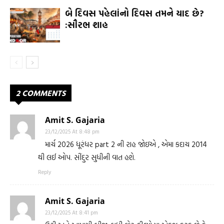
બે દિવસ પહેલાંનો દિવસ તમને યાદ છે?
:સૌરભ શાહ
2 COMMENTS
Amit S. Gajaria
23/12/2025 At 8:48 pm
માર્ચ 2026 ધૂરંધર part 2 ની રાહ જોઇએ , એમા કદાચ 2014
થી લઈ ઓપ. સીંદુર સુધીની વાત હશે.
Reply
Amit S. Gajaria
23/12/2025 At 8:41 pm