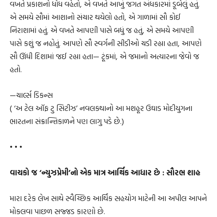
વખતે પ્રકાશનો ધોધ વહેતો, એ વખતે આખું જગત અંધકારમાં ડૂબેલું હતું.
એ સમયે સૌમાં આશાનો સંચાર થયેલો હતો, એ ગાળામાં સૌ કોઈ
નિરાશામાં હતું. એ વખતે આપણી પાસે બધું જ હતું, એ સમયે આપણી
પાસે કશું જ નહોતું. આપણે સૌ સ્વર્ગની સીડીઓ ચડી રહ્યા હતા, આપણે
સૌ ઊંધી દિશામાં જઈ રહ્યા હતા— ટૂંકમાં, એ જમાનો અત્યારના જેવો જ
હતો.
—ચાર્લ્સ ડિકન્સ
( ‘અ ટેલ ઑફ ટુ સિટીઝ’ નવલકથાનો આ મશહૂર ઉઘાડ મોદીયુગના
ભારતના સંક્રાન્તિકાળને પણ લાગુ પડે છે.)
• • •
વાચકો જ ‘ન્યુઝપ્રેમી’નો એક માત્ર આર્થિક આધાર છે : સૌરભ શાહ
મારા દરેક લેખ સાથે સ્વૈચ્છિક આર્થિક સહયોગ માટેની આ અપીલ આપને
મોકલવા પાછળ સજ્જડ કારણો છે.