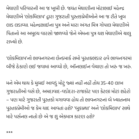
મેઘાણી પરિવારની આ જ ખૂબી છે. જયંત મેઘાણીના મોટાભાઈ મહેન્દ્ર
મેઘાણીએ ‘લોકમિલાપ’ દ્વારા ગુજરાતી પુસ્તકપ્રેમીઓને આ જ રીતે ખૂબ
લાડ લડાવ્યા. મહેન્દ્રભાઈના પુત્ર અને મારા અંગત મિત્ર ગોપાલ મેઘાણીએ
પિતાનો આ અમુલ્ય વારસો જાળવ્યો જેને એમના પુત્ર યશ મેઘાણીએ ચાલુ
રાખ્યો છે.
‘લોકમિલાપ’નો ભાવનગરના લેન્ડમાર્ક સમો પુસ્તકભંડાર હવે ભાવનગરમાં
બીજે ઠેકાણે લઈ જવામાં આવ્યો છે, ઑનલાઈન વેચાણ તો ખરું જ ખરું.
મને એમ થાય કે મુંબઈ આવડું મોટું જ્યાં નહીં નહીં તોય 35-40 લાખ
ગુજરાતીઓ વસે છે, અમદાવાદ-વડોદરા-રાજકોટ પણ કેટલાં મોટાં શહેરો
– પણ મારે ગુજરાતી પુસ્તકો મગાવવા હોય તો ભાવનગરનાં બે ખ્યાતનામ
પુસ્તકપ્રેમીઓ જ કેમ યાદ આવતાં હશે? ‘બુકપ્રથા’ અને ‘લોકમિલાપ’ સાથે
મારે પર્સનલ નાતો છે એ જ શું એકમાત્ર કારણ હશે?
***