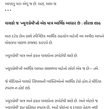
આપણું પણ એવું જ છે. બસ, આમ જ.
• • •
વાચકો જ ‘ન્યુઝપ્રેમી’નો એક માત્ર આર્થિક આધાર છે : સૌરભ શાહ
મારા દરેક લેખ સાથે સ્વૈચ્છિક આર્થિક સહયોગ માટેની આ અપીલ આપને
મોકલવા પાછળ સજ્જડ કારણો છે.
‘ન્યુઝપ્રેમી’ માત્ર અને ફક્ત વાચકોના સપોર્ટથી ચાલે છે.
‘ન્યુઝપ્રેમી’ની આર્થિક બાબત સંભાળવા માટેનો સોર્સ એક જ છે— તમે.
જે મીડિયાને વાચકો સિવાયની વ્યક્તિઓનો આર્થિક ટેકો હોય તે મીડિયા
સ્વતંત્ર ન હોઈ શકે.
‘ન્યુઝપ્રેમી’ માત્ર અને ફક્ત વાચકોના સપોર્ટથી ચાલે છે. અને એટલે જ
‘ન્યુઝપ્રેમી’ શત પ્રતિશત સ્વતંત્ર છે, અહીં કોઈના ય દબાણ હેઠળ નથી