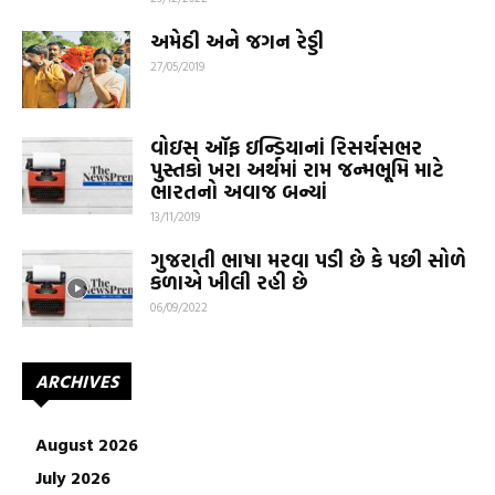
અમેઠી અને જગન રેડ્ડી
27/05/2019
વોઇસ ઑફ ઇન્ડિયાનાં રિસર્ચસભર
પુસ્તકો ખરા અર્થમાં રામ જન્મભૂમિ માટે
ભારતનો અવાજ બન્યાં
13/11/2019
ગુજરાતી ભાષા મરવા પડી છે કે પછી સોળે
કળાએ ખીલી રહી છે
06/09/2022
ARCHIVES
August 2026
July 2026