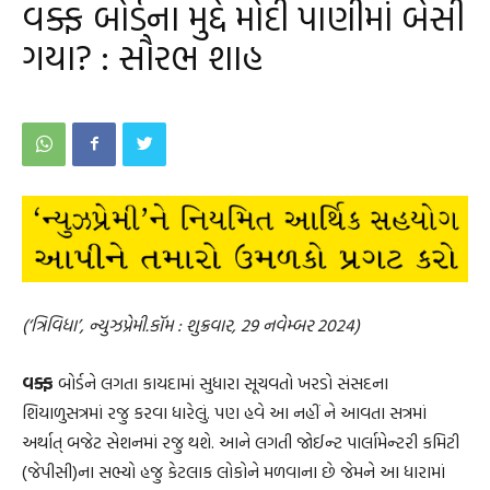
વક્ફ બોર્ડના મુદ્દે મોદી પાણીમાં બેસી
ગયા? : સૌરભ શાહ
(‘ત્રિવિધા’, ન્યુઝપ્રેમી.કૉમ : શુક્રવાર, 29 નવેમ્બર 2024)
વક્ફ
બોર્ડને લગતા કાયદામાં સુધારા સૂચવતો ખરડો સંસદના
શિયાળુસત્રમાં રજુ કરવા ધારેલું. પણ હવે આ નહીં ને આવતા સત્રમાં
અર્થાત્ બજેટ સેશનમાં રજુ થશે. આને લગતી જોઈન્ટ પાર્લામેન્ટરી કમિટી
(જેપીસી)ના સભ્યો હજુ કેટલાક લોકોને મળવાના છે જેમને આ ધારામાં