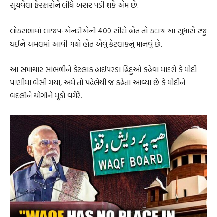
સૂચવેલા ફેરફારોને લીધે અસર પડી શકે એમ છે.
લોકસભામાં ભાજપ-એનડીએની 400 સીટો હોત તો કદાચ આ સુધારો રજુ
થઈને અમલમાં આવી ગયો હોત એવું કેટલાકનું માનવું છે.
આ સમાચાર સાંભળીને કેટલાક હાઈપરડા હિંદુઓ કહેવા માંડશે કે મોદી
પાણીમાં બેસી ગયા, અમે તો પહેલેથી જ કહેતા આવ્યા છે કે મોદીને
બદલીને યોગીને મૂકો વગેરે.