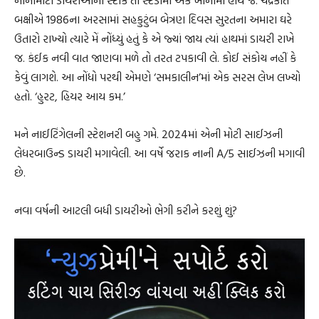
નાનીમોટી ડાયરીઓનો સ્ટોક તો સ્ટડીમાં એક ખાનામાં હોય જ. ચંદ્રકાંત
બક્ષીએ 1986ના અરસામાં સહકુટુંબ બેત્રણ દિવસ સુરતના અમારા ઘરે
ઉતારો રાખ્યો ત્યારે મેં નોંધ્યું હતું કે એ જ્યાં જાય ત્યાં હાથમાં ડાયરી રાખે
જ. કંઈક નવી વાત જાણવા મળે તો તરત ટપકાવી લે. કોઈ સંકોચ નહીં કે
કેવું લાગશે. આ નોંધો પરથી એમણે ‘સમકાલીન’માં એક સરસ લેખ લખ્યો
હતો. ‘હુરટ, હિયર આય કમ.’
મને નાઈટિંગેલની સ્ટેશનરી બહુ ગમે. 2024માં એની મોટી સાઈઝની
લેધરબાઉન્ડ ડાયરી મગાવેલી. આ વર્ષે જરાક નાની A/5 સાઈઝની મગાવી
છે.
નવા વર્ષની આટલી બધી ડાયરીઓ ભેગી કરીને કરશું શું?