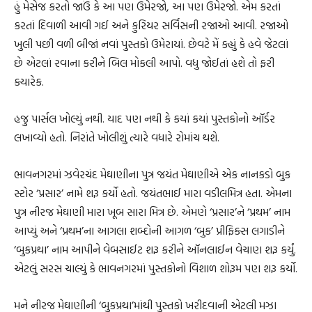
હું મેસેજ કરતો જાઉં કે આ પણ ઉમેરજો, આ પણ ઉમેરજો. એમ કરતાં
કરતાં દિવાળી આવી ગઈ અને કુરિયર સર્વિસની રજાઓ આવી. રજાઓ
ખુલી પછી વળી બીજાં નવાં પુસ્તકો ઉમેરાયાં. છેવટે મેં કહ્યું કે હવે જેટલાં
છે એટલાં રવાના કરીને બિલ મોકલી આપો. વધુ જોઈતાં હશે તો ફરી
ક્યારેક.
હજુ પાર્સલ ખોલ્યું નથી. યાદ પણ નથી કે કયાં કયાં પુસ્તકોનો ઑર્ડર
લખાવ્યો હતો. નિરાંતે ખોલીશું ત્યારે વધારે રોમાંચ થશે.
ભાવનગરમાં ઝવેરચંદ મેઘાણીના પુત્ર જયંત મેઘાણીએ એક નાનકડો બુક
સ્ટોર ‘પ્રસાર’ નામે શરૂ કર્યો હતો. જયંતભાઈ મારા વડીલમિત્ર હતા. એમના
પુત્ર નીરજ મેઘાણી મારા ખૂબ સારા મિત્ર છે. એમણે ‘પ્રસાર’ને ‘પ્રથમ’ નામ
આપ્યું અને ‘પ્રથમ’ના આગલા શબ્દોની આગળ ‘બુક’ પ્રીફિક્સ લગાડીને
‘બુકપ્રથા’ નામ આપીને વેબસાઈટ શરૂ કરીને ઑનલાઈન વેચાણ શરૂ કર્યું.
એટલું સરસ ચાલ્યું કે ભાવનગરમાં પુસ્તકોનો વિશાળ શોરૂમ પણ શરૂ કર્યો.
મને નીરજ મેઘાણીની ‘બુકપ્રથા’માંથી પુસ્તકો ખરીદવાની એટલી મઝા