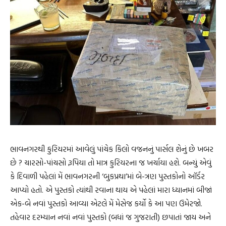
ભાવનગરથી કુરિયરમાં આવેલું પાંચેક કિલો વજનનું પાર્સલ શેનું છે ખબર
છે ? ચારસો-પાંચસો રૂપિયા તો માત્ર કુરિયરના જ ખર્ચાયા હશે. બન્યું એવું
કે દિવાળી પહેલાં મેં ભાવનગરની ‘બુકપ્રથા’માં બે-ત્રણ પુસ્તકોનો ઑર્ડર
આપ્યો હતો. એ પુસ્તકો ત્યાંથી રવાના થાય એ પહેલાં મારા ધ્યાનમાં બીજાં
એક-બે નવાં પુસ્તકો આવ્યા એટલે મેં મેસેજ કર્યો કે આ પણ ઉમેરજો.
તહેવાર દરમ્યાન નવાં નવાં પુસ્તકો (બધાં જ ગુજરાતી) છપાતાં જાય અને