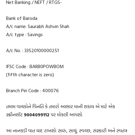
Net Banking / NEFT / RTGS-
Bank of Baroda
A/c name: Saurabh Ashvin Shah
A/c type : Savings
A/c No. : 33520100000251
IFSC Code : BARB0POWBOM
(fifth character is zero)
Branch Pin Code : 400076
તમામ વાચકોને વિનંતિ કે તમારો આભાર માની શકાય એ માટે એક
સ્ક્રીનશૉટ
9004099112
પર મોકલી આપશો.
આ નાનકડી વાત યાદ રાખશો: સારું, સાચું, સ્વચ્છ, સંસ્કારી અને સ્વતંત્ર