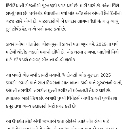
દિવેટિયાની રોજનીશી પુસ્તકરૂપે પ્રગટ થઈ છે. મારી પાસે છે. એના વિશે
લખ્યું પણ છે. ઝવેરચંદ મેઘાણીના પત્રો મોર ઑર લેસ એમની દૈનંદિનીની
ગરજ સારે એવી છે. વારસદારોએ બે દળદાર ભાગમાં ‘લિખિતંગ હું આવું
છું’ શીર્ષક હેઠળ એ પત્રો પ્રગટ કર્યા છે.
ડાયરીઓમાં ગીતાપ્રેસ, ગોરખપુરની ડાયરી પણ ખૂબ ગમે. 2025ના વર્ષ
માટેની થોડીક નકલો મગાવી લીધી છે. એક ઘરમાં રાખવા, બાકીની મિત્રો
માટે. દરેક પળે ભગવદ્ ગીતાના બે-બે શ્ર્લોક.
આ વખતે એક નવી ડાયરી મગાવી. ‘ધ લેગસી ઓફ ગુરુદત્ત: 2025
ડાયરી.’ જમણે પાને સાત દિવસનાં સાત ખાનાં. ડાબે પાને ગુરુદત્તની વાતો,
એમની તસવીરો. નસરીન મુન્ની કબીરની મહેનતથી તૈયાર થઈ છે.
સ્પાઇરલ બાઈન્ડિંગ છે. અગાઉ પૃથ્વી થિયેટર્સે આવી ડાયરી પૃથ્વીરાજ
કપૂર તથા અન્ય કલાકારો વિશે પ્રગટ કરી છે.
આ ઉપરાંત કોઈ એવી જગ્યાએ જતા હોઈએ ત્યારે નોંધ લેવા માટે