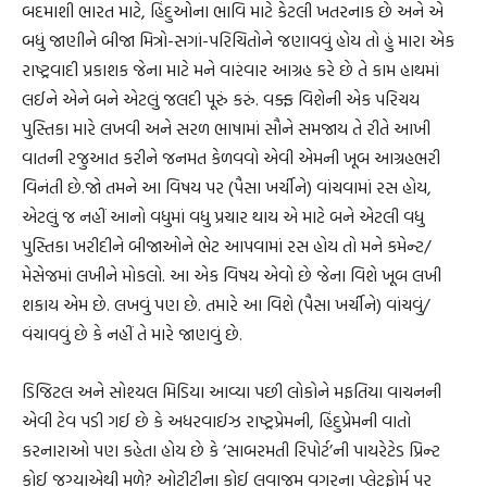
બદમાશી ભારત માટે, હિંદુઓના ભાવિ માટે કેટલી ખતરનાક છે અને એ
બધું જાણીને બીજા મિત્રો-સગાં-પરિચિતોને જણાવવું હોય તો હું મારા એક
રાષ્ટ્રવાદી પ્રકાશક જેના માટે મને વારંવાર આગ્રહ કરે છે તે કામ હાથમાં
લઈને એને બને એટલું જલદી પૂરું કરું. વક્ફ વિશેની એક પરિચય
પુસ્તિકા મારે લખવી અને સરળ ભાષામાં સૌને સમજાય તે રીતે આખી
વાતની રજુઆત કરીને જનમત કેળવવો એવી એમની ખૂબ આગ્રહભરી
વિનંતી છે.જો તમને આ વિષય પર (પૈસા ખર્ચીને) વાંચવામાં રસ હોય,
એટલું જ નહીં આનો વધુમાં વધુ પ્રચાર થાય એ માટે બને એટલી વધુ
પુસ્તિકા ખરીદીને બીજાઓને ભેટ આપવામાં રસ હોય તો મને કમેન્ટ/
મેસેજમાં લખીને મોકલો. આ એક વિષય એવો છે જેના વિશે ખૂબ લખી
શકાય એમ છે. લખવું પણ છે. તમારે આ વિશે (પૈસા ખર્ચીને) વાંચવું/
વંચાવવું છે કે નહીં તે મારે જાણવું છે.
ડિજિટલ અને સોશ્યલ મિડિયા આવ્યા પછી લોકોને મફતિયા વાચનની
એવી ટેવ પડી ગઈ છે કે અધરવાઈઝ રાષ્ટ્રપ્રેમની, હિંદુપ્રેમની વાતો
કરનારાઓ પણ કહેતા હોય છે કે ‘સાબરમતી રિપોર્ટ’ની પાયરેટેડ પ્રિન્ટ
કોઈ જગ્યાએથી મળે? ઓટીટીના કોઈ લવાજમ વગરના પ્લેટફોર્મ પર