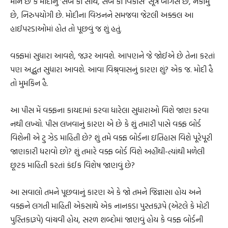
માને છે કે મોદીનું ‘સબ કા સાથ, સબ કા વિકાસ’ સૂત્ર બોગસ છે, નકામું
છે, નિરુપયોગી છે. મોદીના વિઝનને સમજવા જેટલી અક્કલ આ
હાઈપરડાઓમાં હોત તો પૂછવું જ શું હતું.
વક્ફમાં સુધારા આવશે, જરૂર આવશે. આપણને જે જોઈએ છે તેના કરતાં
પણ અદ્ભુત સુધારા આવશે. આવા વિશ્ર્વાસનું કારણ શું? એક જ. મોદી હૈ
તો મુમકિન હૈ.
આ પીસ મેં વક્ફના કાયદામાં કરવા ધારેલા સુધારાઓ વિશે જાણ કરવા
નથી લખ્યો. પીસ લખવાનું કારણ એ છે કે શું તમારી પાસે વક્ફ બોર્ડ
વિશેની એ ટુ ઝેડ માહિતી છે? શું તમે વક્ફ બોર્ડના ઇતિહાસ વિશે પૂરેપૂરી
જાણકારી ધરાવો છો? શું તમારે વક્ફ બોર્ડ વિશે અહીંથી-ત્યાંથી મળેલી
છૂટક માહિતી કરતાં કંઈક વિશેષ જાણવું છે?
આ સવાલો તમને પૂછવાનું કારણ એ કે જો તમને જિજ્ઞાસા હોય અને
વક્ફને લગતી માહિતી એકસાથે એક નાનકડા પુસ્તકરૂપે (એટલે કે મોટી
પુસ્તિકારૂપે) વાંચવી હોય, સરળ શબ્દોમાં જાણવું હોય કે વક્ફ બોર્ડની