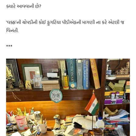
ક્યારે આવવાની છે?
‘વક્ફ’ની ચોપડીની કોઈ ફુગટિયા પીડીએફની માગણી ના કરે એટલી જ
વિનંતી.
***