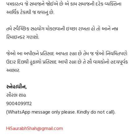
પત્રકારત્વ જે સમાજને જોઈએ છે એ કામ સમાજની દરેક વ્યક્તિના
આર્થિક ટેકાથી જ થવાનું છે.
તમે સ્વૈચ્છિક સહયોગ મોકલવાની ઇચ્છા રાખતા હો તો આને નમ્ર
રિમાઇન્ડર ગણશો.
જેઓ આ અપીલને પ્રતિસાદ આપતા રહ્યા છે તેમ જ જેઓ નિયમિતપણે
ઉદાર દિલથી હૂંફાળો પ્રતિસાદ આપી રહ્યા છે તે સૌ વાચકોનો હ્રદયપૂર્વક
આભાર.
સ્નેહાધીન,
સૌરભ શાહ
9004099112
(WhatsApp message only please. Kindly do not call).
HiSaurabhShah@gmail.com