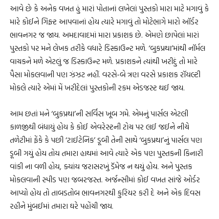
આવે છે કે અનેક વખત હું મારાં પોતાનાં લખેલાં પુસ્તકો મારા માટે મગાવું કે
મારે કોઈને ગિફ્ટ આપવાનાં હોય ત્યારે મગાવું તો મોટેભાગે મારો ઑર્ડર
ભાવનગર જ જાય. અમદાવાદમાં મારા પ્રકાશક છે. એમણે છાપેલાં મારાં
પુસ્તકો પર મને લેખક તરીકે વધારે ડિસ્કાઉન્ટ મળે. ‘બુકપ્રથા’માંથી નૉર્મલ
વાચકને મળે એટલું જ ડિસ્કાઉન્ટ મળે. પ્રકાશકને ત્યાંથી ખરીદું તો મારે
પૈસા મોકલવાની પણ ઝંઝટ નહીં. વરસે-બે ત્રણ વરસે પ્રકાશક રૉયલ્ટી
મોકલે ત્યારે એમાં મેં ખરીદેલાં પુસ્તકોની રકમ એડજસ્ટ થઈ જાય.
આમ છતાં મને ‘બુકપ્રથા’ની સર્વિસ ખૂબ ગમે. એમનું પાર્સલ એટલી
કાળજીથી બંધાયું હોય કે કોઈ એવરેસ્ટની ટોચ પર લઈ જઈને નીચે
તળેટીમાં ફેંકે કે પછી ‘ટાઈટેનિક’ ડૂબી તેની સાથે ‘બુકપ્રથા’નું પાર્સલ પણ
ડૂબી ગયું હોય તોય તમારા હાથમાં આવે ત્યારે એક પણ પુસ્તકની કિનારી
વાંકી ના વળી હોય, ક્યાંય જરાસરખું ડૅમેજ ન થયું હોય. અને પુસ્તક
મોકલવાની સ્પીડ પણ જબરજસ્ત. અર્જન્સીમાં કોઈ વખત સાંજે ઓર્ડર
આપ્યો હોય તો તાબડતોબ ભાવનગરથી કુરિયર કરી દે અને એક દિવસ
રહીને મુંબઈમાં તમારા ઘરે પહોંચી જાય.