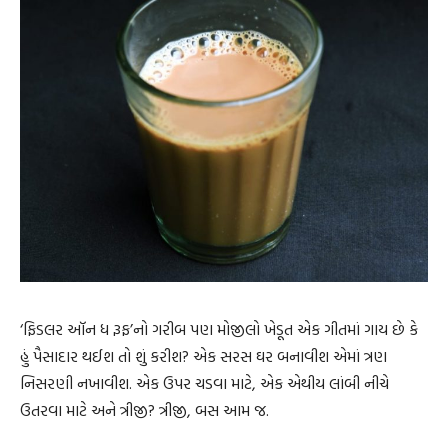
‘ફિડલર ઑન ધ રૂફ’નો ગરીબ પણ મોજીલો ખેડૂત એક ગીતમાં ગાય છે કે
હું પૈસાદાર થઈશ તો શું કરીશ? એક સરસ ઘર બનાવીશ એમાં ત્રણ
નિસરણી નખાવીશ. એક ઉપર ચડવા માટે, એક એથીય લાંબી નીચે
ઉતરવા માટે અને ત્રીજી? ત્રીજી, બસ આમ જ.