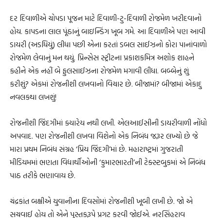
દર દિવાળીએ ચોપડા પૂજન માટે દિવાળી-ટુ-દિવાળી રોજમેળ ખરીદવાનો
હોય. કાપડના લાલ પૂંઠાનું બાઇન્ડિંગ ખૂબ ગમે. આ દિવાળીએ પણ આવી
ડાયરી (અડધિયું) લીધા પછી એના કરતાં ડબલ સાઈઝનો કોરા પાનાંવાળો
રોજમેળ લેવાનું મન થયું. પ્રિન્સેસ સ્ટ્રીટના પ્રકાશકમિત્ર અશોક શાહને
કહીને એક નહીં બે ફુલસાઈઝના રોજમેળ મગાવી લીધા. બબ્બેનું શું
કરીશું? એકમાં રોજનીશી લખવાનો વિચાર છે. બીજામાં? બીજામાં એકાદુ
નવલકથા લખશું!
રોજનીશી જિંદગીમાં ક્યારેય નથી લખી. એલઆઈસીની ડાયરીવાળી નોંધો
અપવાદ. પણ રોજનીશી લખવા વિશેનો એક નિબંધ જરૂર લખ્યો છે જે
મારા પ્રથમ નિબંધ સંગ્રહ ‘પ્રિય જિંદગી’માં છે. મહારાષ્ટ્રમાં ગુજરાતી
મીડિયમમાં ભણતા વિદ્યાર્થીઓની ‘કુમારભારતી’ની ટેક્સ્ટબુકમાં એ નિબંધ
પાઠ તરીકે ભણાવાય છે.
ચંદ્રકાંત બક્ષીએ યુવાનીના દિવસોમાં રોજનીશી ખૂબી લખી છે. જો એ
સચવાઈ હોય તો એને પુસ્તકરૂપે પ્રગટ કરવી જોઈએ. નરસિંહરાવ