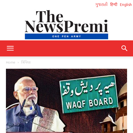
ગુજરાતી
हिन्दी
English
NewsPremi
Home
ત્રિવિધા
Gujarati