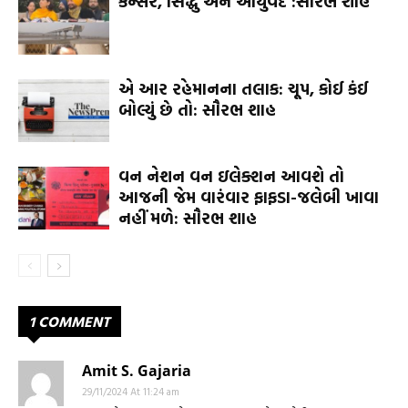
કૅન્સર, સિદ્ધુ અને આયુર્વેદ :સૌરભ શાહ
એ આર રહેમાનના તલાક: ચૂપ, કોઈ કંઈ
બોલ્યું છે તો: સૌરભ શાહ
વન નેશન વન ઇલેક્શન આવશે તો
આજની જેમ વારંવાર ફાફડા-જલેબી ખાવા
નહીં મળે: સૌરભ શાહ
1 COMMENT
Amit S. Gajaria
29/11/2024 At 11:24 am