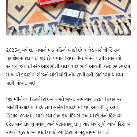
2025નું વર્ષ શરૂ થવાને માંડ મહિનો બાકી છે અને ડાયરીની સિઝન
પૂરજોશમાં શરૂ થઈ ગઈ છે. પપ્પાની યુવાનીમાં એમને ઘણી ડાયરીઓ
આવતી જેમાંથી એલઆઈસીની ડાયરી મારે ભાગે આવતી. ટેન્થ સ્ટાન્ડર્ડમાં
મેં આવી ડાયરીમાં રોજની થોડી થોડી નોંધ લખી હતી. કૉલેજમાં આવ્યા
પછી ખોવાઈ ગઈ.
‘ગુડ મૉર્નિંગ’ની ફર્સ્ટ સિઝન વખતે ‘મુંબઈ સમાચાર’ તરફથી કવર પર
સોનેરી અક્ષરોમાં મારું નામ લખેલી ડાયરી દર વર્ષે આવતી. હું એમાં
હિસાબ લખતો – મારો કયો લેખ કયા દિવસે લખાયો છે તેનો હિસાબ!
દરેક પાને લેખનું મથાળું અને પેટામથાળું લખું. ચાર વર્ષ સુધી આવો હિસાબ
રાખ્યો. પુસ્તક બનાવતી વખતે આ હિસાબ બહુ કામમાં લાગતો.