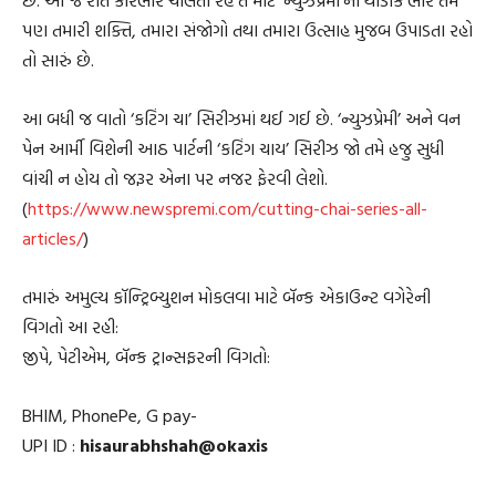
છે. આ જ રીતે કારભાર ચાલતો રહે તે માટે ‘ન્યુઝપ્રેમી’નો થોડોક ભાર તમે
પણ તમારી શક્તિ, તમારા સંજોગો તથા તમારા ઉત્સાહ મુજબ ઉપાડતા રહો
તો સારું છે.
આ બધી જ વાતો ‘કટિંગ ચા’ સિરીઝમાં થઈ ગઈ છે. ‘ન્યુઝપ્રેમી’ અને વન
પેન આર્મી વિશેની આઠ પાર્ટની ‘કટિંગ ચાય’ સિરીઝ જો તમે હજુ સુધી
વાંચી ન હોય તો જરૂર એના પર નજર ફેરવી લેશો.
(
https://www.newspremi.com/cutting-chai-series-all-
articles/
)
તમારું અમુલ્ય કૉન્ટ્રિબ્યુશન મોકલવા માટે બૅન્ક એકાઉન્ટ વગેરેની
વિગતો આ રહી:
જીપે, પેટીએમ, બૅન્ક ટ્રાન્સફરની વિગતો:
BHIM, PhonePe, G pay-
UPI ID :
hisaurabhshah@okaxis