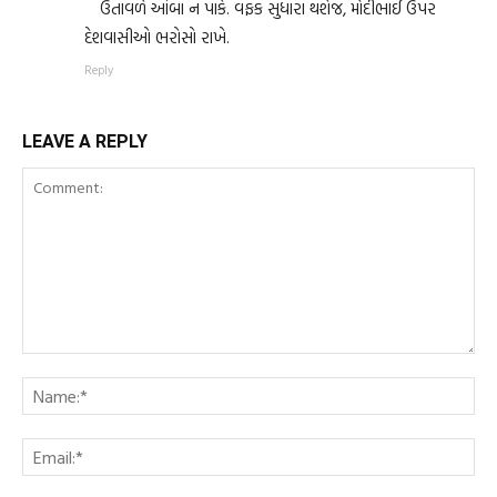
ઉતાવળે આંબા ન પાકે. વફક સુધારા થશેજ, મોદીભાઈ ઉપર
દેશવાસીઓ ભરોસો રાખે.
Reply
LEAVE A REPLY