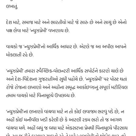
લખાતું.
દેશ માટે, સમાજ માટે અને ભારતીયો માટે જે સારું છે અને સાચું છે એનો
પક્ષ લેવા માટે ‘ન્યુઝપ્રેમી’ વખણાય છે.
વાચકો જ ‘ન્યુઝપ્રેમી’નો આર્થિક આધાર છે. એટલે જ આ અપીલ આપને
મોકલાતી રહે છે.
‘ન્યુઝપ્રેમી’ તમારા સ્વૈચ્છિક‐વોલન્ટરી આર્થિક સપોર્ટને કારણે ચાલે છે
અને દેશ-વિદેશના ગુજરાતીઓ સુધી પહોંચે છે. ‘ન્યુઝપ્રેમી’ પર પોસ્ટ થતાં
રોજે રોજનાં લખાણો અને અહીંના સમૃદ્ધ આર્કાઇવ્ઝનું સંપૂર્ણ મટીરિયલ
તમામ વાચકો માટે વિનામૂલ્યે ઉપલબ્ધ છે.
‘ન્યુઝપ્રેમી’નાં લખાણો વાંચવા માટે ન તો કોઈ લવાજમ ભરવું પડે છે, ન
અહીં કોઈ મનીવૉલ ખડી કરેલી છે કે આટલી રકમ ભરો તો જ આગળ
વાંચવા મળે. અહીં બધું જ બધા માટે એકસરખા પ્રેમથી વિનામૂલ્યે પીરસાય