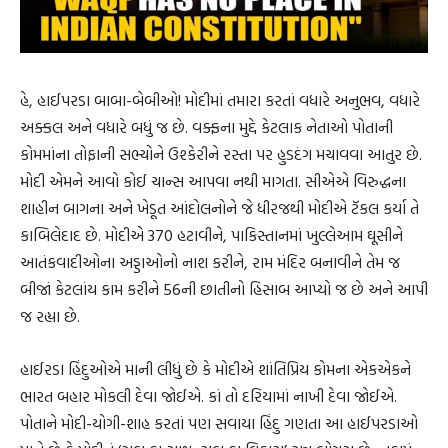
હે, હાઈપરડા બાબા-બેબીઓ! મોદીમાં તમારા કરતાં વધારે અનુભવ, વધારે
અક્કલ અને વધારે બધું જ છે. વક્ફના મુદ્દે કેટલાક નેતાઓ પોતાની
કોમમાંના તોફાની સભ્યોને ઉશ્કેરીને રસ્તા પર હુડદંગ મચાવવા આતુર છે.
મોદી એમને આવો કોઈ ચાન્સ આપવા નથી માગતા. સીએએ વિરુદ્ધના
શાહીન બાગના અને ખેડૂત આંદોલનોને જે ધીરજથી મોદીએ ટૅકલ કર્યા તે
કાબિલેદાદ છે. મોદીએ 370 હટાવીને, પાકિસ્તાનમાં ખુલ્લેઆમ ઘૂસીને
આતંકવાદીઓના અડ્ડાઓનો નાશ કરીને, રામ મંદિર બનાવીને તેમ જ
બીજાં કેટલાંય કામ કરીને 56ની છાતીનો હિસાબ આપ્યો જ છે અને આપી
જ રહ્યા છે.
હાઈરડા હિંદુઓએ માની લીધું છે કે મોદીએ શાંતિપ્રિય કોમના એકએકને
ભારત બહાર મોકલી દેવા જોઈએ. કાં તો દરિયામાં નાખી દેવા જોઈએ.
પોતાને મોદી-યોગી-શાહ કરતાં પણ સવાયા હિંદુ ગણતા આ હાઈપરડાઓ