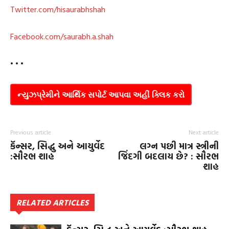
Twitter.com/hisaurabhshah
Facebook.com/saurabh.a.shah
• • •
ન્યુઝપ્રેમીને આર્થિક સપોર્ટ આપવા અહીં ક્લિક કરો
Previous article
Next article
કૅન્સર, સિદ્ધુ અને આયુર્વેદ
લગ્ન પછી માત્ર સ્ત્રીની
:સૌરભ શાહ
જિંદગી બદલાય છે? : સૌરભ
શાહ
RELATED ARTICLES