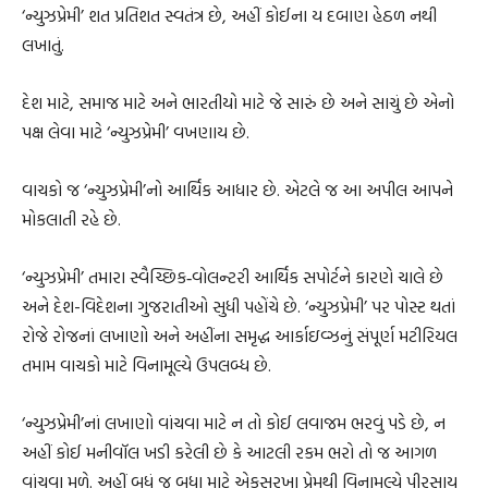
‘ન્યુઝપ્રેમી’ શત પ્રતિશત સ્વતંત્ર છે, અહીં કોઈના ય દબાણ હેઠળ નથી
લખાતું.
દેશ માટે, સમાજ માટે અને ભારતીયો માટે જે સારું છે અને સાચું છે એનો
પક્ષ લેવા માટે ‘ન્યુઝપ્રેમી’ વખણાય છે.
વાચકો જ ‘ન્યુઝપ્રેમી’નો આર્થિક આધાર છે. એટલે જ આ અપીલ આપને
મોકલાતી રહે છે.
‘ન્યુઝપ્રેમી’ તમારા સ્વૈચ્છિક‐વોલન્ટરી આર્થિક સપોર્ટને કારણે ચાલે છે
અને દેશ-વિદેશના ગુજરાતીઓ સુધી પહોંચે છે. ‘ન્યુઝપ્રેમી’ પર પોસ્ટ થતાં
રોજે રોજનાં લખાણો અને અહીંના સમૃદ્ધ આર્કાઇવ્ઝનું સંપૂર્ણ મટીરિયલ
તમામ વાચકો માટે વિનામૂલ્યે ઉપલબ્ધ છે.
‘ન્યુઝપ્રેમી’નાં લખાણો વાંચવા માટે ન તો કોઈ લવાજમ ભરવું પડે છે, ન
અહીં કોઈ મનીવૉલ ખડી કરેલી છે કે આટલી રકમ ભરો તો જ આગળ
વાંચવા મળે. અહીં બધું જ બધા માટે એકસરખા પ્રેમથી વિનામૂલ્યે પીરસાય