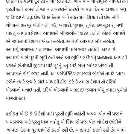
લોકોના સંપર્કથી દૂર રહેવાની જરૂર હતી. ખાવાપીવાની સમૃદ્ધિ આપણે ત્યાં
પૂરતી હતી. સમશીતોષ્ણ વાતાવરણને કારણે આપણા દેશમાં લગભગ બધું
જ ઉપલબ્ધ હતું. છેક ઉપર કેસર અને સફરજન ઊગતાં તો છેક નીચે
ચોખાની ભરપૂર ખેતી થતી. ઘઉં, બાજરો, જુવાર, તુવેર, ફળ-ફૂલ શું નથી
પાકતું આપણા દેશમાં. આપણને બીજાઓની જરૂર નહોતી એટલે આપણે
એ જમાનામાં દેશાવર ખેડતા નહોતા. આપણે આક્રમણખોર નહોતા,
આપણું સામ્રાજ્ય વધારવાની આપણી પાસે જરૂર નહોતી, કારણ કે
આપણી પાસે પૂરતી ભૂમિ હતી અને આ ભૂમિ પર ઊગતું ધનધાન્ય આપણી
પ્રજાને સંતોષથી જીવવા માટે પૂરતું હતું. માટે સાત સમંદર ખેડવાની
આપણને કોઈ જરૂર નથી. આ પર્સપેક્ટિવ સમજવો જોઈએ તમારે. ખાસ
કરીને ત્યારે જ્યારે કોઈ આપણી ટીકા કરે કે તમારા દેશમાં તો દરિયો
ખેડવાની મનાઈ હતી, દરિયો ખેડવાથી અભડાઈ જવાય એવું તમારા પૂર્વજો
માનતા હતા.
હકીકત એ છે કે જે દેશો પાસે પૂરતી ભૂમિ નહોતી અથવા પોતાની પ્રજાને
ખવડાવવા માટે પૂરતું ધાન નહોતું એ ભિખારી પ્રજા પોતાનો દેશ છોડીને
આપણા દેશમાં ઘૂસણખોરી કરતી રહી છે, આક્રમણો કરતી રહી છે. આમાં