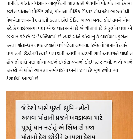
પામીને, ગણિત-વિજ્ઞાન-આયુર્વેદની જાણકારી મેળવીને પોતપોતાના દેશમાં
જઈને પોતાની મૌલિક શોધ, પોતાના મૌલિક વિચાર હોય એમ ભારતમાંથી
મેળવેલા જ્ઞાનની લહાણી કરતા, કોઈ ક્રેડિટ આપ્યા વગર. કોઈ તમને એમ
કહે કે બાઈબલમાં પણ એ જ વાત લખી છે જે ગીતામાં છે કે કુર્રાન પણ એ
જ વાત કરે છે જે ઉપનિષદમાં છે ત્યારે એને કહેવાનું કે બાઈબલ-કુર્રાન
કરતાં ગીતા-ઉપનિષદ હજારો વર્ષ પહેલાં લખાયાં. રિમેકનો જમાનો ત્યારે
પણ હતો. ઉઠાંતરી ત્યારે પણ થતી. આવી પાયરસી સામે આપણને વાંધો ન
હોય તો ભલે પણ ભોળા થઈને ઈમ્પ્રેસ થવાની કોઈ જરૂર નથી. ન તો આને
કારણે એ લોકો આપણા સમોવડિયા બની જાય છે. મૂળ સ્ત્રોત આ
દેશમાંથી આવ્યો છે.