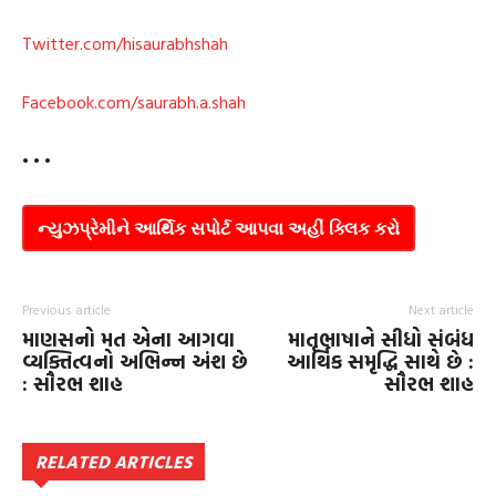
Twitter.com/hisaurabhshah
Facebook.com/saurabh.a.shah
• • •
ન્યુઝપ્રેમીને આર્થિક સપોર્ટ આપવા અહીં ક્લિક કરો
Previous article
Next article
માણસનો મત એના આગવા
માતૃભાષાને સીધો સંબંધ
વ્યક્તિત્વનો અભિન્ન અંશ છે
આર્થિક સમૃદ્ધિ સાથે છે :
: સૌરભ શાહ
સૌરભ શાહ
RELATED ARTICLES