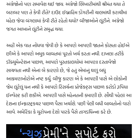
અંગ્રેજોનો પણ સમાવેશ થઈ જાય. અંગ્રેજો ભિખારીમાંથી શ્રીમંત થયા તે
બરાબર પણ તે કેવી રીતે? દાઉદ ઈબ્રાહિમ ડોંગરીની ચાલમાંથી કરાચીમાં
મહેલ જેવા બંગલામાં કેવી રીતે રહેતો થયો? બીજાઓને લૂંટીને. અંગ્રેજો
જગત આખાને લૂંટીને સમૃદ્ધ થયા.
અહીં એક વાત નોંધવા જેવી છે કે આપણે આપણી જાતને કોસતા હોઈએ
છીએ કે આપણે અમુક બાબતમાં પૂરતો ખર્ચ કરતા નથી. દાખલા તરીકે
ડૉક્યુમેન્ટેશન પાછળ, આપણે પુસ્તકાલયોમાં આપણા દસ્તાવેજો
સાચવતા નથી એનાં બે કારણો છે, જે હતું એમાંનું ઘણું બધું
આક્રમણખોરોએ નષ્ટ કર્યું. બીજું કારણ એ કે આપણી પાસે એ લોકોની
જેમ લૂંટેલું ધન નથી કે આપણે રિસર્ચના પ્રોજેક્ટ્સ પાછળ કરોડો રૂપિયા
ઈન્વેસ્ટ કરી શકીએ. આપણી પાસે મહેનતની કમાણી છે. સૌથી પહેલાં આ
દેશના ઈન્ફ્રાસ્ટ્રકચર પાછળ પૈસા ખર્ચાશે. પછી પેલી બધી બાબતોનો વારો
આવે. અમેરિકા કે યુરોપના દેશો પારકે પૈસે તાગડધિન્ના કરે છે.