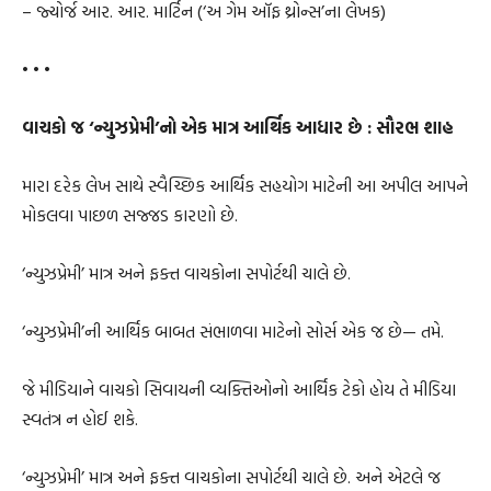
– જ્યોર્જ આર. આર. માર્ટિન (‘અ ગેમ ઑફ થ્રોન્સ’ના લેખક)
• • •
વાચકો જ ‘ન્યુઝપ્રેમી’નો એક માત્ર આર્થિક આધાર છે : સૌરભ શાહ
મારા દરેક લેખ સાથે સ્વૈચ્છિક આર્થિક સહયોગ માટેની આ અપીલ આપને
મોકલવા પાછળ સજ્જડ કારણો છે.
‘ન્યુઝપ્રેમી’ માત્ર અને ફક્ત વાચકોના સપોર્ટથી ચાલે છે.
‘ન્યુઝપ્રેમી’ની આર્થિક બાબત સંભાળવા માટેનો સોર્સ એક જ છે— તમે.
જે મીડિયાને વાચકો સિવાયની વ્યક્તિઓનો આર્થિક ટેકો હોય તે મીડિયા
સ્વતંત્ર ન હોઈ શકે.
‘ન્યુઝપ્રેમી’ માત્ર અને ફક્ત વાચકોના સપોર્ટથી ચાલે છે. અને એટલે જ