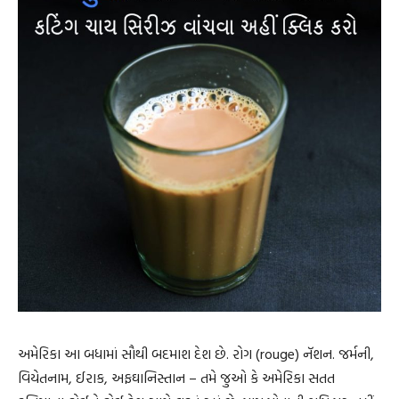
અમેરિકા આ બધામાં સૌથી બદમાશ દેશ છે. રોગ (rouge) નૅશન. જર્મની,
વિયેતનામ, ઈરાક, અફઘાનિસ્તાન – તમે જુઓ કે અમેરિકા સતત