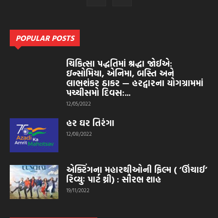
POPULAR POSTS
ચિકિત્સા પદ્ધતિમાં શ્રદ્ધા જોઈએ:
ઇન્સોમિયા, એનિમા, બસ્તિ અને
લાભશંકર ઠાકર — હરદ્વારના યોગગ્રામમાં
પચ્ચીસમો દિવસ:...
12/05/2022
હર ઘર તિરંગા
12/08/2022
એક્ટિંગના મહારથીઓની ફિલ્મ ( ‘ઊંચાઈ’
રિવ્યુઃ પાર્ટ થ્રી) : સૌરભ શાહ
19/11/2022