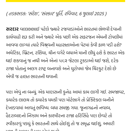
( તડકભડક: ‘સંદેશ’, ‘સંસ્કાર’ પૂર્તિ, રવિવાર, 6 જુલાઈ 2025 )
સરદાર
વલ્લભભાઈ પટેલે જ્યારે રજવાડાંઓને ભારતમાં ભેળવી દેવાની
કાર્યવાહી શરૂ કરી અને જ્યારે એક પછી એક સફરજન એમની ટોપલીમાં
આવવા લાગ્યાં ત્યારે વિશ્ર્વની મહાસત્તાઓના પેટમાં કેવી ફાળ પડી હશે?
અમેરિકા, બ્રિટન, રશિયા, ચીન વગેરે બધાએ માની લીધું હશે કે ભારત એક
થઈ શકવાનું જ નથી અને એનાં ૫૬૨ જેટલા ટુકડાઓ થઈ જશે, દરેક
રાજા પોતાનું અલગ રાષ્ટ્ર બનાવશે અને યુરોપમાં જેમ ચિરકુટ દેશો છે
એવી જ હાલત ભારતની થવાની.
પણ એવું ના બન્યું. એક માણસની કુનેહ આમાં કામ લાગી ગઈ. સમજાવટ,
ક્યારેક લાલચ તો ક્યારેક ધમકી પણ મોટેભાગે તો પ્રેક્ટિકલ બનીને
દેખાડવામાં આવતું ભવિષ્ય. બધા સમજી ગયા. જૂનાગઢનો નવાબ,
હૈદરાબાદનો નિઝામ અને કાશ્મીરના રાજા હરિસિંહે પણ છેવટે તો
સ્વીકારવું પડ્યું કે ભારતની સાથે હોઈશું તો જ સમૃદ્ધ થઈશું, અમારી