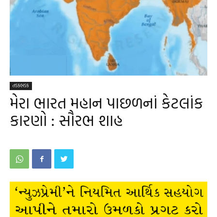
તડકભડક
મેરા ભારત મહાન પાછળનાં કેટલાંક
કારણો : સૌરભ શાહ