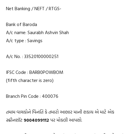
Net Banking / NEFT / RTGS-
Bank of Baroda
A/c name: Saurabh Ashvin Shah
A/c type : Savings
A/c No. : 33520100000251
IFSC Code : BARB0POWBOM
(fifth character is zero)
Branch Pin Code : 400076
તમામ વાચકોને વિનંતિ કે તમારો આભાર માની શકાય એ માટે એક
સ્ક્રીનશૉટ
9004099112
પર મોકલી આપશો.