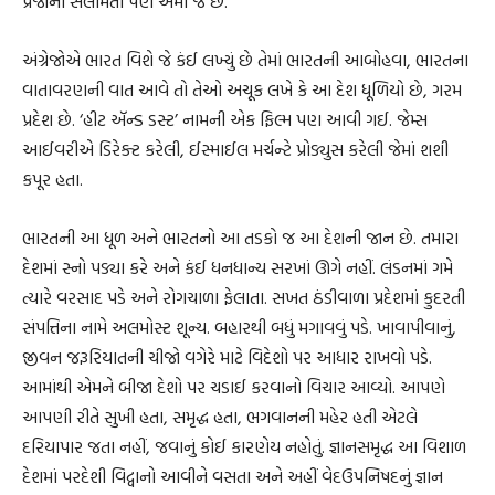
પ્રજાની સલામતી પણ એમાં જ છે.
અંગ્રેજોએ ભારત વિશે જે કંઈ લખ્યું છે તેમાં ભારતની આબોહવા, ભારતના
વાતાવરણની વાત આવે તો તેઓ અચૂક લખે કે આ દેશ ધૂળિયો છે, ગરમ
પ્રદેશ છે. ‘હીટ ઍન્ડ ડસ્ટ’ નામની એક ફિલ્મ પણ આવી ગઈ. જેમ્સ
આઈવરીએ ડિરેક્ટ કરેલી, ઈસ્માઈલ મર્ચન્ટે પ્રોડ્યુસ કરેલી જેમાં શશી
કપૂર હતા.
ભારતની આ ધૂળ અને ભારતનો આ તડકો જ આ દેશની જાન છે. તમારા
દેશમાં સ્નો પડ્યા કરે અને કંઈ ધનધાન્ય સરખાં ઊગે નહીં. લંડનમાં ગમે
ત્યારે વરસાદ પડે અને રોગચાળા ફેલાતા. સખત ઠંડીવાળા પ્રદેશમાં કુદરતી
સંપત્તિના નામે અલમોસ્ટ શૂન્ય. બહારથી બધું મગાવવું પડે. ખાવાપીવાનું,
જીવન જરૂરિયાતની ચીજો વગેરે માટે વિદેશો પર આધાર રાખવો પડે.
આમાંથી એમને બીજા દેશો પર ચડાઈ કરવાનો વિચાર આવ્યો. આપણે
આપણી રીતે સુખી હતા, સમૃદ્ધ હતા, ભગવાનની મહેર હતી એટલે
દરિયાપાર જતા નહીં, જવાનું કોઈ કારણેય નહોતું. જ્ઞાનસમૃદ્ધ આ વિશાળ
દેશમાં પરદેશી વિદ્વાનો આવીને વસતા અને અહીં વેદઉપનિષદનું જ્ઞાન