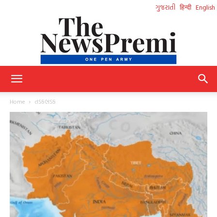
ગુજરાતી
हिन्दी
English
NewsPremi
Home
તડકભડક
Gujarati