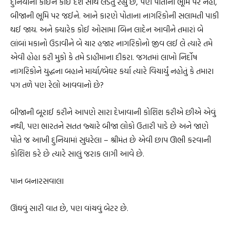
દુનિયાના કોઈને કોઈ દેશ સાથે લડતું રહ્યું છે, પણ પોતાની ભૂમિ પર નહીં,
બીજાની ભૂમિ પર જઈને. આને કારણે પોતાના નાગરિકોની સલામતી પાકી
થઈ જાય. અને ક્યારેક કોઈ ઓસામા બિન લાદેન આવીને તમારાં બે
લાંબાં મકાનો ઉડાવીને બે ચાર હજાર નાગરિકોનો જીવ લઈ લે ત્યારે તમે
એવી હોહા કરી મુકો કે તમે ડાહીમાના દીકરા. જગતમાં લાખો નિર્દોષ
નાગરિકોને યુદ્ધના બહાને માર્યા/બેઘર કર્યા ત્યારે વિચાર્યું નહોતું કે તમારા
પગ તળે પણ રેલો આવવાનો છે?
બીજાની બૂરાઈ કરીને આપણે સારા દેખાવાની કોશિશ કરીએ છીએ એવું
નથી, પણ ભારતને સતત જ્યારે બીજા લોકો ઉતારી પાડે છે અને જાણે
પોતે જ આખી દુનિયામાં સુધરેલા – શ્રીમંત છે એવી છાપ ઊભી કરવાની
કોશિશ કરે છે ત્યારે સાલું જરાક લાગી આવે છે.
પાન બનારસવાલા
ઊંઘવું સારી વાત છે, પણ વાંચવું બેટર છે.