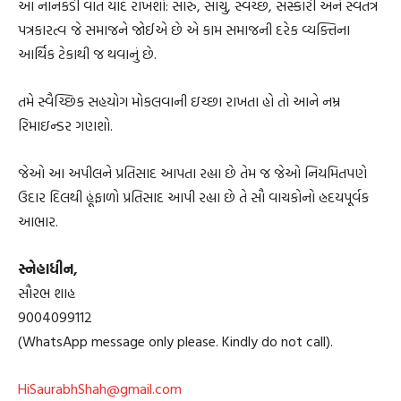
આ નાનકડી વાત યાદ રાખશો: સારું, સાચું, સ્વચ્છ, સંસ્કારી અને સ્વતંત્ર
પત્રકારત્વ જે સમાજને જોઈએ છે એ કામ સમાજની દરેક વ્યક્તિના
આર્થિક ટેકાથી જ થવાનું છે.
તમે સ્વૈચ્છિક સહયોગ મોકલવાની ઇચ્છા રાખતા હો તો આને નમ્ર
રિમાઇન્ડર ગણશો.
જેઓ આ અપીલને પ્રતિસાદ આપતા રહ્યા છે તેમ જ જેઓ નિયમિતપણે
ઉદાર દિલથી હૂંફાળો પ્રતિસાદ આપી રહ્યા છે તે સૌ વાચકોનો હ્રદયપૂર્વક
આભાર.
સ્નેહાધીન,
સૌરભ શાહ
9004099112
(WhatsApp message only please. Kindly do not call).
HiSaurabhShah@gmail.com