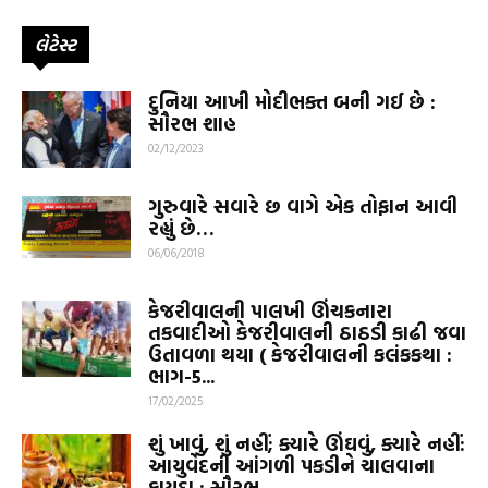
લેટેસ્ટ
દુનિયા આખી મોદીભક્ત બની ગઈ છે :
સૌરભ શાહ
02/12/2023
ગુરુવારે સવારે છ વાગે એક તોફાન આવી
રહ્યું છે…
06/06/2018
કેજરીવાલની પાલખી ઊંચકનારા
તકવાદીઓ કેજરીવાલની ઠાઠડી કાઢી જવા
ઉતાવળા થયા ( કેજરીવાલની કલંકકથા :
ભાગ-5...
17/02/2025
શું ખાવું, શું નહીં; ક્યારે ઊંઘવું, ક્યારે નહીં:
આયુર્વેદની આંગળી પકડીને ચાલવાના
ફાયદા : સૌરભ...