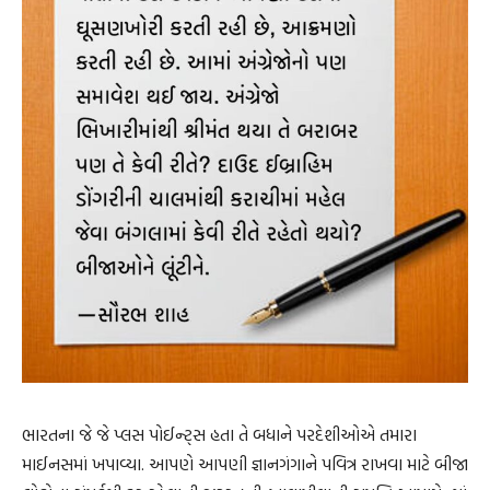
ભારતના જે જે પ્લસ પોઈન્ટ્સ હતા તે બધાને પરદેશીઓએ તમારા
માઈનસમાં ખપાવ્યા. આપણે આપણી જ્ઞાનગંગાને પવિત્ર રાખવા માટે બીજા