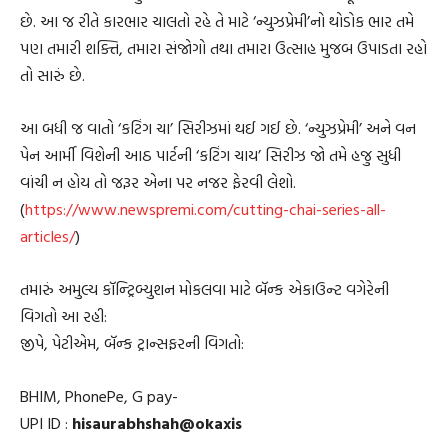
છે. આ જ રીતે કારભાર ચાલતો રહે તે માટે ‘ન્યુઝપ્રેમી’નો થોડોક ભાર તમે
પણ તમારી શક્તિ, તમારા સંજોગો તથા તમારા ઉત્સાહ મુજબ ઉપાડતા રહો
તો સારું છે.
આ બધી જ વાતો ‘કટિંગ ચા’ સિરીઝમાં થઈ ગઈ છે. ‘ન્યુઝપ્રેમી’ અને વન
પેન આર્મી વિશેની આઠ પાર્ટની ‘કટિંગ ચાય’ સિરીઝ જો તમે હજુ સુધી
વાંચી ન હોય તો જરૂર એના પર નજર ફેરવી લેશો.
(
https://www.newspremi.com/cutting-chai-series-all-
articles/
)
તમારું અમુલ્ય કૉન્ટ્રિબ્યુશન મોકલવા માટે બૅન્ક એકાઉન્ટ વગેરેની
વિગતો આ રહી:
જીપે, પેટીએમ, બૅન્ક ટ્રાન્સફરની વિગતો:
BHIM, PhonePe, G pay-
UPI ID :
hisaurabhshah@okaxis