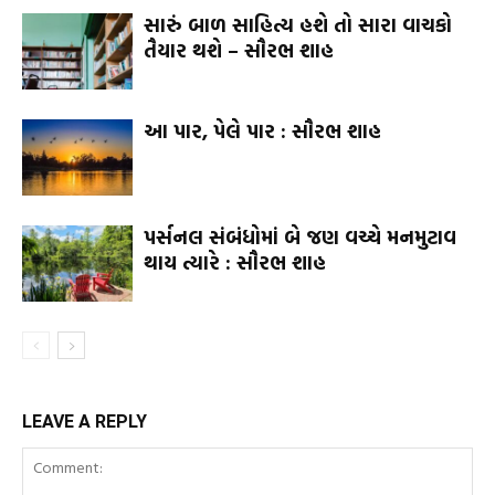
સારું બાળ સાહિત્ય હશે તો સારા વાચકો
તૈયાર થશે – સૌરભ શાહ
આ પાર, પેલે પાર : સૌરભ શાહ
પર્સનલ સંબંધોમાં બે જણ વચ્ચે મનમુટાવ
થાય ત્યારે : સૌરભ શાહ
LEAVE A REPLY