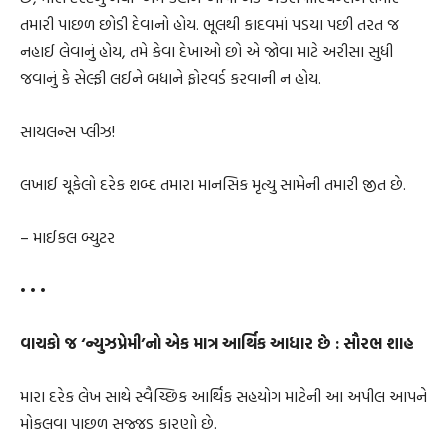
તમારી પાછળ છોડી દેવાનો હોય. ભૂલથી કાદવમાં પડયા પછી તરત જ
નહાઈ લેવાનું હોય, તમે કેવા દેખાઓ છો એ જોવા માટે અરીસા સુધી
જવાનું કે સેલ્ફી લઈને બધાને ફોરવર્ડ કરવાની ન હોય.
સાયલન્સ પ્લીઝ!
લખાઈ ચૂકેલો દરેક શબ્દ તમારા માનસિક મૃત્યુ સામેની તમારી જીત છે.
– માઈકલ બ્યુટર
• • •
વાચકો જ ‘ન્યુઝપ્રેમી’નો એક માત્ર આર્થિક આધાર છે : સૌરભ શાહ
મારા દરેક લેખ સાથે સ્વૈચ્છિક આર્થિક સહયોગ માટેની આ અપીલ આપને
મોકલવા પાછળ સજ્જડ કારણો છે.