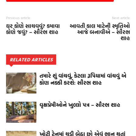
Previous article
Next article
ઘર કોણે સાચવવું? કમાવા
આવતી કાલ માટેની સ્મૃતિઓ
કોણે જવું? – સૌરભ શાહ
આજે બનાવીએ – સૌરભ
શાહ
RELATED ARTICLES
તમારે શું વાંચવું, કેટલા રૂપિયામાં વાંચવું એ
કોણ નક્કી કરશે: સૌરભ શાહ
વૃક્ષપ્રેમીઓને ખુલ્લો પત્ર – સૌરભ શાહ
ખોટી ટ્રેનમાં ચડી બેઠા છો એવું ભાન થતાં