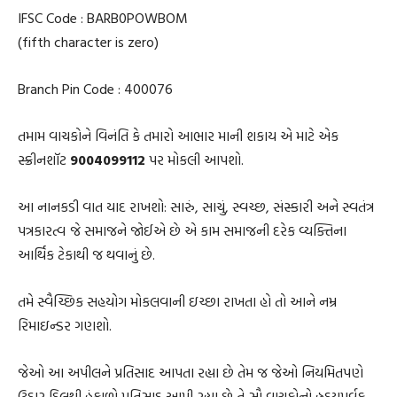
IFSC Code : BARB0POWBOM
(fifth character is zero)
Branch Pin Code : 400076
તમામ વાચકોને વિનંતિ કે તમારો આભાર માની શકાય એ માટે એક
સ્ક્રીનશૉટ
9004099112
પર મોકલી આપશો.
આ નાનકડી વાત યાદ રાખશો: સારું, સાચું, સ્વચ્છ, સંસ્કારી અને સ્વતંત્ર
પત્રકારત્વ જે સમાજને જોઈએ છે એ કામ સમાજની દરેક વ્યક્તિના
આર્થિક ટેકાથી જ થવાનું છે.
તમે સ્વૈચ્છિક સહયોગ મોકલવાની ઇચ્છા રાખતા હો તો આને નમ્ર
રિમાઇન્ડર ગણશો.
જેઓ આ અપીલને પ્રતિસાદ આપતા રહ્યા છે તેમ જ જેઓ નિયમિતપણે
ઉદાર દિલથી હૂંફાળો પ્રતિસાદ આપી રહ્યા છે તે સૌ વાચકોનો હ્રદયપૂર્વક