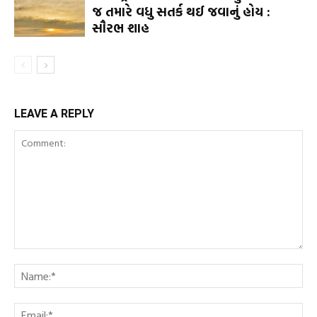
જ તમારે વધુ સતર્ક થઈ જવાનું હોય :
સૌરભ શાહ
LEAVE A REPLY