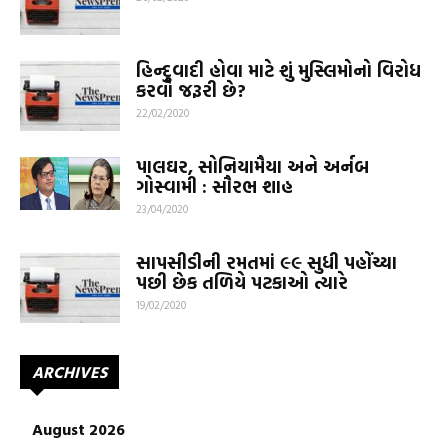
હિન્દુવાદી હોવા માટે શું મુસ્લિમોનો વિરોધ
કરવો જરૂરી છે?
22/02/2020
પાલઘર, સોનિયામૈયા અને અર્નબ
ગોસ્વામી : સૌરભ શાહ
23/04/2020
સાપસીડીની રમતમાં ૯૯ સુધી પહોંચ્યા
પછી છેક તળિયે પટકાઓ ત્યારે
19/02/2020
ARCHIVES
August 2026