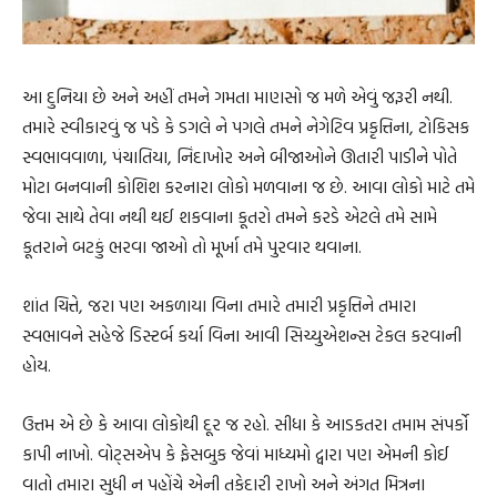
આ દુનિયા છે અને અહીં તમને ગમતા માણસો જ મળે એવું જરૂરી નથી.
તમારે સ્વીકારવું જ પડે કે ડગલે ને પગલે તમને નેગેટિવ પ્રકૃત્તિના, ટોકિસક
સ્વભાવવાળા, પંચાતિયા, નિંદાખોર અને બીજાઓને ઊતારી પાડીને પોતે
મોટા બનવાની કોશિશ કરનારા લોકો મળવાના જ છે. આવા લોકો માટે તમે
જેવા સાથે તેવા નથી થઈ શકવાના કૂતરો તમને કરડે એટલે તમે સામે
કૂતરાને બટકું ભરવા જાઓ તો મૂર્ખા તમે પુરવાર થવાના.
શાંત ચિત્તે, જરા પણ અકળાયા વિના તમારે તમારી પ્રકૃત્તિને તમારા
સ્વભાવને સહેજે ડિસ્ટર્બ કર્યા વિના આવી સિચ્યુએશન્સ ટેકલ કરવાની
હોય.
ઉત્તમ એ છે કે આવા લોકોથી દૂર જ રહો. સીધા કે આડકતરા તમામ સંપર્કો
કાપી નાખો. વોટ્સએપ કે ફેસબુક જેવાં માધ્યમો દ્વારા પણ એમની કોઈ
વાતો તમારા સુધી ન પહોંચે એની તકેદારી રાખો અને અંગત મિત્રના