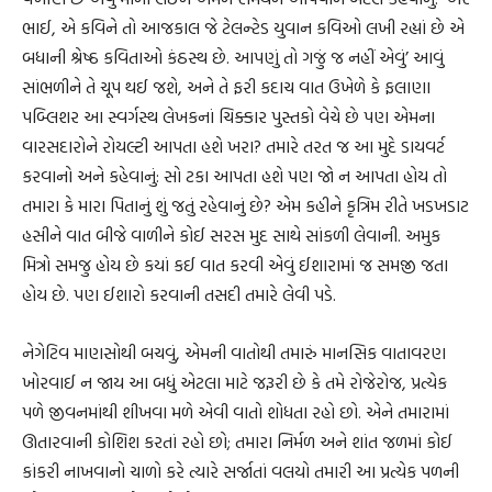
ભાઈ, એ કવિને તો આજકાલ જે ટેલન્ટેડ યુવાન કવિઓ લખી રહ્યાં છે એ
બધાની શ્રેષ્ઠ કવિતાઓ કંઠસ્થ છે. આપણું તો ગજું જ નહીં એવું’ આવું
સાંભળીને તે ચૂપ થઈ જશે, અને તે ફરી કદાચ વાત ઉખેળે કે ફલાણા
પબ્લિશર આ સ્વર્ગસ્થ લેખકનાં ચિક્કાર પુસ્તકો વેચે છે પણ એમના
વારસદારોને રોયલ્ટી આપતા હશે ખરા? તમારે તરત જ આ મુદે ડાયવર્ટ
કરવાનો અને કહેવાનું: સો ટકા આપતા હશે પણ જો ન આપતા હોય તો
તમારા કે મારા પિતાનું શું જતું રહેવાનું છે? એમ કહીને કૃત્રિમ રીતે ખડખડાટ
હસીને વાત બીજે વાળીને કોઈ સરસ મુદ સાથે સાંકળી લેવાની. અમુક
મિત્રો સમજુ હોય છે કયાં કઈ વાત કરવી એવું ઈશારામાં જ સમજી જતા
હોય છે. પણ ઈશારો કરવાની તસદી તમારે લેવી પડે.
નેગેટિવ માણસોથી બચવું, એમની વાતોથી તમારું માનસિક વાતાવરણ
ખોરવાઈ ન જાય આ બધું એટલા માટે જરૂરી છે કે તમે રોજેરોજ, પ્રત્યેક
પળે જીવનમાંથી શીખવા મળે એવી વાતો શોધતા રહો છો. એને તમારામાં
ઊતારવાની કોશિશ કરતાં રહો છો; તમારા નિર્મળ અને શાંત જળમાં કોઈ
કાંકરી નાખવાનો ચાળો કરે ત્યારે સર્જાતાં વલયો તમારી આ પ્રત્યેક પળની