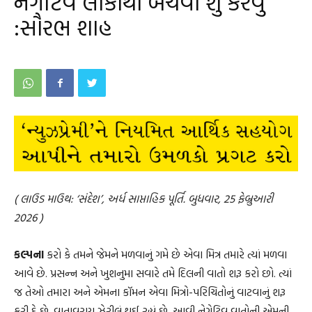
નેગેટિવ લોકોથી બચવા શું કરવું
:સૌરભ શાહ
( લાઉડ માઉથ: ‘સંદેશ’, અર્ધ સાપ્તાહિક પૂર્તિ. બુધવાર, 25 ફેબ્રુઆરી
2026 )
કલ્પના
કરો કે તમને જેમને મળવાનું ગમે છે એવા મિત્ર તમારે ત્યાં મળવા
આવે છે. પ્રસન્ન અને ખુશનુમા સવારે તમે દિલની વાતો શરૂ કરો છો. ત્યાં
જ તેઓ તમારા અને એમના કૉમન એવા મિત્રો-પરિચિતોનું વાટવાનું શરૂ
કરી દે છે. વાતાવરણ ઝેરીલું થઈ રહ્યું છે. આવી નેગેટિવ વાતોની એમની