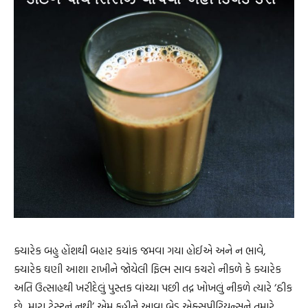
ક્યારેક બહુ હોંશથી બહાર કયાંક જમવા ગયા હોઈએ અને ન ભાવે,
ક્યારેક ઘણી આશા રાખીને જોયેલી ફિલ્મ સાવ કચરો નીકળે કે ક્યારેક
અતિ ઉત્સાહથી ખરીદેલું પુસ્તક વાંચ્યા પછી તદ્ન ખોખલું નીકળે ત્યારે ‘ઠીક
છે, મારા ટેસ્ટનું નથી’ એમ કહીને આવા બેડ એક્સપીરિયન્સને તમારે