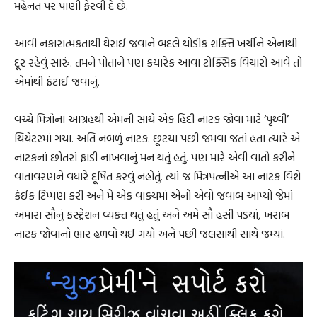
મહેનત પર પાણી ફેરવી દે છે.
આવી નકારાત્મકતાથી ઘેરાઈ જવાને બદલે થોડીક શક્તિ ખર્ચીને એનાથી
દૂર રહેવું સારું. તમને પોતાને પણ કયારેક આવા ટોક્સિક વિચારો આવે તો
એમાંથી ફંટાઈ જવાનું.
વચ્ચે મિત્રોના આગ્રહથી એમની સાથે એક હિંદી નાટક જોવા માટે ‘પૃથ્વી’
થિયેટરમાં ગયા. અતિ નબળું નાટક. છૂટયા પછી જમવા જતાં હતા ત્યારે એ
નાટકનાં છોતરાં ફાડી નાખવાનું મન થતું હતું. પણ મારે એવી વાતો કરીને
વાતાવરણને વધારે દૂષિત કરવું નહોતું. ત્યાં જ મિત્રપત્નીએ આ નાટક વિશે
કંઈક ટિપ્પણ કરી અને મેં એક વાક્યમાં એનો એવો જવાબ આપ્યો જેમાં
અમારા સૌનું ફસ્ટ્રેશન વ્યક્ત થતું હતું અને અમે સૌ હસી પડયાં, ખરાબ
નાટક જોવાનો ભાર હળવો થઈ ગયો અને પછી જલસાથી સાથે જમ્યાં.