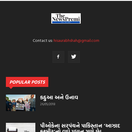
Contact us:
hisaurabhshah@gmail.com
POPULAR POSTS
કઠુઆ અને ઉનાવ
26/05/2018
પીઓકેના સરપંચને પાકિસ્તાન ‘આઝાદ
કશ્મીર’નો વડો પ્રધાન ગણે છે!