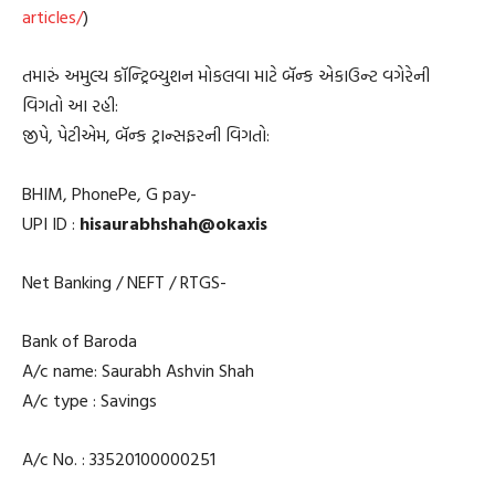
articles/
)
તમારું અમુલ્ય કૉન્ટ્રિબ્યુશન મોકલવા માટે બૅન્ક એકાઉન્ટ વગેરેની
વિગતો આ રહી:
જીપે, પેટીએમ, બૅન્ક ટ્રાન્સફરની વિગતો:
BHIM, PhonePe, G pay-
UPI ID :
hisaurabhshah@okaxis
Net Banking / NEFT / RTGS-
Bank of Baroda
A/c name: Saurabh Ashvin Shah
A/c type : Savings
A/c No. : 33520100000251