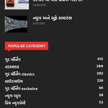
28/06/2018
ન્યુઝ અને બુફે સમારંભ
30/07/2018
POPULAR CATEGORY
612
ગુડ મૉર્નિંગ
284
તડકભડક
282
ગુડ મૉર્નિંગ classics
230
લાઉડમાઉથ
66
ગુડ મૉર્નિંગ exclusive
58
ન્યુઝ વ્યુઝ
52
પ્રિય ન્યુઝપ્રેમી