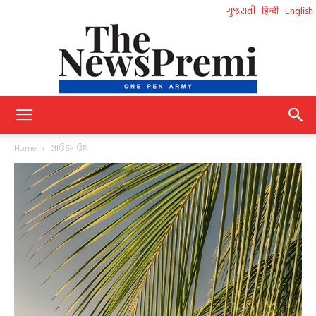
ગુજરાતી
हिन्दी
English
NewsPremi
Home
લાઉડમાઉથ
Gujarati