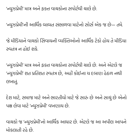
‘ન્યુઝપ્રેમી’ માત્ર અને ફક્ત વાચકોના સપોર્ટથી ચાલે છે.
‘ન્યુઝપ્રેમી’ની આર્થિક બાબત સંભાળવા માટેનો સોર્સ એક જ છે— તમે.
જે મીડિયાને વાચકો સિવાયની વ્યક્તિઓનો આર્થિક ટેકો હોય તે મીડિયા
સ્વતંત્ર ન હોઈ શકે.
‘ન્યુઝપ્રેમી’ માત્ર અને ફક્ત વાચકોના સપોર્ટથી ચાલે છે. અને એટલે જ
‘ન્યુઝપ્રેમી’ શત પ્રતિશત સ્વતંત્ર છે, અહીં કોઈના ય દબાણ હેઠળ નથી
લખાતું.
દેશ માટે, સમાજ માટે અને ભારતીયો માટે જે સારું છે અને સાચું છે એનો
પક્ષ લેવા માટે ‘ન્યુઝપ્રેમી’ વખણાય છે.
વાચકો જ ‘ન્યુઝપ્રેમી’નો આર્થિક આધાર છે. એટલે જ આ અપીલ આપને
મોકલાતી રહે છે.