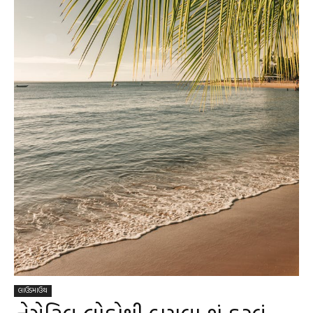
લાઉડમાઉથ