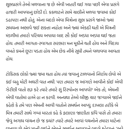
શુભપ્રસંગે તેઓ મળવાના જ છે એવી ખાતરી થઈ ગયા પછી એવા પ્રસંગે
હાજરી આપવાનું છોડી દો. કકળાટને સામે ચાલીને મળવા જવામાં કોઈ
ડહાપણ નથી હોતું. એના બદલે એવા મિત્રોના શુભ પ્રસંગે જાઓ જ્યાં
સમયના અભાવે જઈ શક્તા નહોતા અને જ્યાં એકઠી થતી એ મિત્રની
મંડળીમાં તમારો પરિચય અપાયા બાદ સૌ કોઈ અડધા અડધા થઈ જતા
હોય. તમારી આગતા-સ્વાગતા સરભરા મન મૂકીને થતી હોય અને વિદાય
વખતે કમને છૂટા પડતા હોય એમ છેક નીચે સુધી તમને વળાવવા આવતા
હોય.
ટોકિસક લોકો જ્યાં જમા થતા હોય ત્યાં જવાનું ટાળવાનો નિર્ણય લેવો એ
કંઈ બહુ મોટી અઘરી વાત નથી. પણ તમારા જ આંગણે આવીને કોઈ એવી
ઝેરીલી વાતો શરૂ કરે ત્યારે તમારે શું રિસ્પોન્સ આપવો? એક તો, એમની
એવી વાતોમાં હાએ હા ન કરવી. અન્યથા તેઓ બીજી ચાર જગ્યાએ જઈને
કહેશે કે તમે પણ એમની આવી વાતોને સમર્થન આપ્યું. દાખલા તરીકે બે
મિત્ર તમારી સાથે ગપ્પાં મારતાં કહે કે ફલાણા જાણીતા કવિ પાસે તો તમારા
જેવું અગાધ વાંચન છે જ ક્યાં? ત્યારે તમારે આવાં વચનોને તમારા માટેનાં
વખાણ છે એવું માની લઈને એમને સમર્થન આપવાને બદલે કહેવાનું: ‘અરે