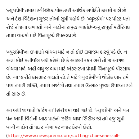
‘ન્યુઝપ્રેમી’ તમારા સ્વૈચ્છિક‐વોલન્ટરી આર્થિક સપોર્ટને કારણે ચાલે છે
અને દેશ-વિદેશના ગુજરાતીઓ સુધી પહોંચે છે. ‘ન્યુઝપ્રેમી’ પર પોસ્ટ થતાં
રોજે રોજનાં લખાણો અને અહીંના સમૃદ્ધ આર્કાઇવ્ઝનું સંપૂર્ણ મટીરિયલ
તમામ વાચકો માટે વિનામૂલ્યે ઉપલબ્ધ છે.
‘ન્યુઝપ્રેમી’નાં લખાણો વાંચવા માટે ન તો કોઈ લવાજમ ભરવું પડે છે, ન
અહીં કોઈ મનીવૉલ ખડી કરેલી છે કે આટલી રકમ ભરો તો જ આગળ
વાંચવા મળે. અહીં બધું જ બધા માટે એકસરખા પ્રેમથી વિનામૂલ્યે પીરસાય
છે. આ જ રીતે કારભાર ચાલતો રહે તે માટે ‘ન્યુઝપ્રેમી’નો થોડોક ભાર તમે
પણ તમારી શક્તિ, તમારા સંજોગો તથા તમારા ઉત્સાહ મુજબ ઉપાડતા રહો
તો સારું છે.
આ બધી જ વાતો ‘કટિંગ ચા’ સિરીઝમાં થઈ ગઈ છે. ‘ન્યુઝપ્રેમી’ અને વન
પેન આર્મી વિશેની આઠ પાર્ટની ‘કટિંગ ચાય’ સિરીઝ જો તમે હજુ સુધી
વાંચી ન હોય તો જરૂર એના પર નજર ફેરવી લેશો.
(
https://www.newspremi.com/cutting-chai-series-all-