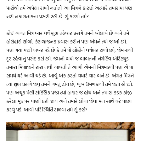
પાસેથી તમે અપેક્ષા રાખી નહોતી. આ મિત્રને કારણે અત્યારે તમારામાં પણ
નરી નકારાત્મક્તા પ્રસરી રહી છે. શું કરશો તમે?
કોઈ અંગત મિત્ર બાર વર્ષે શુભ તહેવાર પ્રસંગે તમને બોલાવે છે અને તમે
હોંશેહોંશે લાંબો, કંટાળાજનક પ્રવાસ કરીને પણ એમને ત્યાં જાઓ છો.
પણ ગયા પછી ખબર પડે છે કે તમે જે લોકોને વર્ષભર ટાળો છો, જેમનાથી
દૂર રહેવાનું પસંદ કરો છો, જેમની બધી જ બાબતની નેગેટિવ એટિટયુડ
તમારા મિજાજને રાસ નથી આવતી તે આખી એમની મિત્રમંડળી પણ એ જ
સમયે ઘરે આવી ચડે છે. આવું એક કરતાં વધારે વાર બને છે. અંગત મિત્રને
ત્યાં શુભ પ્રસંગે જવું તમને ગમતું હોય છે, ખૂબ ઉમળકાથી તમે જતા હો છો.
પણ અચૂક પેલી ટોક્સિક પ્રજા ત્યાં હાજર જ હોય અને તમારા કડક કાંજી
કરેલા મૂડ પર પાણી ફરી જાય અને તમારે લોચા જેવા મન સાથે ઘરે પાછા
ફરવું પડે. આવી પરિસ્થિતિ ટાળવા તમે શું કરો?