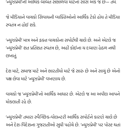
‘ન્યુઝપ્રેમી’ની આર્થિક બાબત સંભાળવા માટેનો સોર્સ એક જ છે— તમે.
જે મીડિયાને વાચકો સિવાયની વ્યક્તિઓનો આર્થિક ટેકો હોય તે મીડિયા
સ્વતંત્ર ન હોઈ શકે.
‘ન્યુઝપ્રેમી’ માત્ર અને ફક્ત વાચકોના સપોર્ટથી ચાલે છે. અને એટલે જ
‘ન્યુઝપ્રેમી’ શત પ્રતિશત સ્વતંત્ર છે, અહીં કોઈના ય દબાણ હેઠળ નથી
લખાતું.
દેશ માટે, સમાજ માટે અને ભારતીયો માટે જે સારું છે અને સાચું છે એનો
પક્ષ લેવા માટે ‘ન્યુઝપ્રેમી’ વખણાય છે.
વાચકો જ ‘ન્યુઝપ્રેમી’નો આર્થિક આધાર છે. એટલે જ આ અપીલ આપને
મોકલાતી રહે છે.
‘ન્યુઝપ્રેમી’ તમારા સ્વૈચ્છિક‐વોલન્ટરી આર્થિક સપોર્ટને કારણે ચાલે છે
અને દેશ-વિદેશના ગુજરાતીઓ સુધી પહોંચે છે. ‘ન્યુઝપ્રેમી’ પર પોસ્ટ થતાં