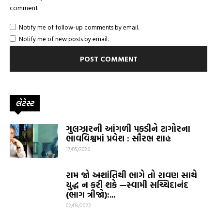
comment
Notify me of follow-up comments by email.
Notify me of new posts by email.
લેટેસ્ટ
ગુલઝારની આંગળી પકડીને ટાગોરના
ભાવવિશ્વમાં પ્રવેશ : સૌરભ શાહ
17/05/2026
રામ જો અશાંતિથી ભાગે તો રાવણ સાથે
યુદ્ધ ન કરી શકે —સ્વામી સચ્ચિદાનંદ
(ભાગ ત્રીજો):...
02/03/2022