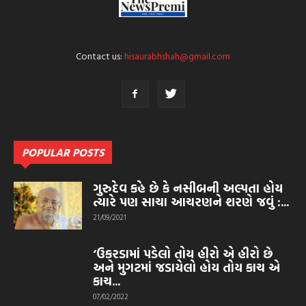
Contact us:
hisaurabhshah@gmail.com
POPULAR POSTS
ગુરુદેવ કહે છે કે નસીબની અલ્પતા હોય
ત્યારે પણ સાચા આચરણને શરણે જવું :...
21/09/2021
‘ઉકરડામાં પડેલો તોય હીરો એ હીરો છે
અને મુગટમાં જડાયેલો હોય તોય કાચ એ
કાચ...
07/02/2022