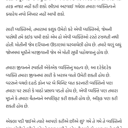
તરફ નજર નહીં કરી શકો. ભીડમાં અટવાઈ ગયેલા તમારા વ્યક્તિત્વને
ક્યારેય નવો નિખાર નહીં આપી શકો.
સારી વ્યક્તિઓ, તમારામાં કશુંક ઉમેરો કરે એવી વ્યક્તિઓ, જેમની
પાસેથી તમે કંઈક પામી શકો એમ હો એવી વ્યક્તિઓ રસ્તે રઝળતી નથી
હોતી. મોતીની જેમ દરિયાના ઊંડાણમાં ધરબાયેલી હોય છે. તમારે ઘણું બધું
જોખમમાં મૂકીને મરજીવાની જેમ એ મોતી સુધી પહોંચવાનું હોય છે.
તમારા જીવનને સ્પર્શતી એકેએક વ્યક્તિનું મહત્વ છે, આ દરેકેદરેક
વ્યક્તિ તમારા જીવનમાં સારી કે ખરાબ વાતો ઉમેરી શકતી હોય છે.
વરસને વચલે દહાડે ફોન પર બે મિનિટ વાત કરનારી વ્યક્તિનો પણ
તમારા પર સારો કે માઠો પ્રભાવ પડતો હોય છે, એવી વ્યક્તિ પણ તમારા
મૂડને કે તમારા ચૈતન્યને અપલિફ્‌ટ કરી શકતી હોય છે, ઑફ્‌ફ પણ કરી
શકતી હોય છે.
એકલા પડી જઈએ ત્યારે આપણે કરીએ છીએ શું? ગમે તે ગમે તે વ્યક્તિનો