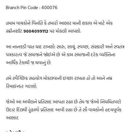
Branch Pin Code : 400076
તમામ વાચકોને વિનંતિ કે તમારો આભાર માની શકાય એ માટે એક
સ્ક્રીનશૉટ
9004099112
પર મોકલી આપશો.
આ નાનકડી વાત યાદ રાખશો: સારું, સાચું, સ્વચ્છ, સંસ્કારી અને સ્વતંત્ર
પત્રકારત્વ જે સમાજને જોઈએ છે એ કામ સમાજની દરેક વ્યક્તિના
આર્થિક ટેકાથી જ થવાનું છે.
તમે સ્વૈચ્છિક સહયોગ મોકલવાની ઇચ્છા રાખતા હો તો આને નમ્ર
રિમાઇન્ડર ગણશો.
જેઓ આ અપીલને પ્રતિસાદ આપતા રહ્યા છે તેમ જ જેઓ નિયમિતપણે
ઉદાર દિલથી હૂંફાળો પ્રતિસાદ આપી રહ્યા છે તે સૌ વાચકોનો હ્રદયપૂર્વક
આભાર.