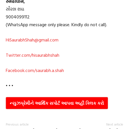
સ્નેહાધીન,
સૌરભ શાહ
9004099112
(WhatsApp message only please. Kindly do not call).
HiSaurabhShah@gmail.com
Twitter.com/hisaurabhshah
Facebook.com/saurabh.a.shah
• • •
ન્યુઝપ્રેમીને આર્થિક સપોર્ટ આપવા અહીં ક્લિક કરો
Previous article
Next article