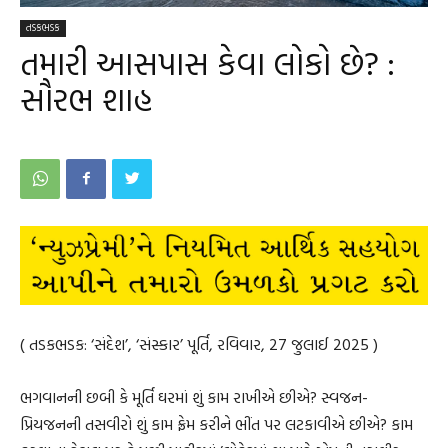
તડકભડક
તમારી આસપાસ કેવા લોકો છે? :
સૌરભ શાહ
( તડકભડક: ‘સંદેશ’, ‘સંસ્કાર’ પૂર્તિ, રવિવાર, 27 જુલાઈ 2025 )
ભગવાનની છબી કે મૂર્તિ ઘરમાં શું કામ રાખીએ છીએ? સ્વજન-
પ્રિયજનની તસવીરો શું કામ ફ્રેમ કરીને ભીંત પર લટકાવીએ છીએ? કામ