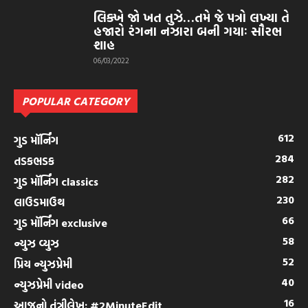
લિક્ખે જો ખત તુઝે…તમે જે પત્રો લખ્યા તે
હજારો રંગના નઝારા બની ગયાઃ સૌરભ
શાહ
06/03/2022
POPULAR CATEGORY
612
ગુડ મૉર્નિંગ
284
તડકભડક
282
ગુડ મૉર્નિંગ classics
230
લાઉડમાઉથ
66
ગુડ મૉર્નિંગ exclusive
58
ન્યુઝ વ્યુઝ
52
પ્રિય ન્યુઝપ્રેમી
40
ન્યુઝપ્રેમી video
16
આજનો તંત્રીલેખ: #2MinuteEdit