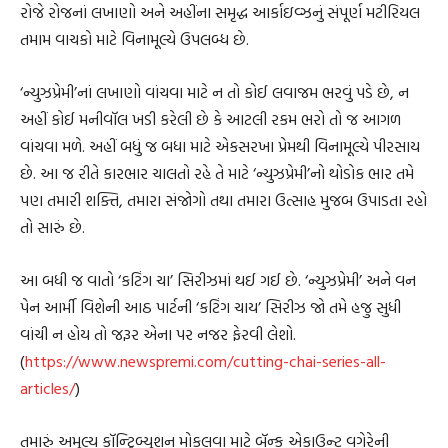
રોજે રોજનાં લખાણો અને અહીંના સમૃદ્ધ આર્કાઇવ્ઝનું સંપૂર્ણ મટીરિયલ
તમામ વાચકો માટે વિનામૂલ્યે ઉપલબ્ધ છે.
‘ન્યુઝપ્રેમી’નાં લખાણો વાંચવા માટે ન તો કોઈ લવાજમ ભરવું પડે છે, ન
અહીં કોઈ મનીવૉલ ખડી કરેલી છે કે આટલી રકમ ભરો તો જ આગળ
વાંચવા મળે. અહીં બધું જ બધા માટે એકસરખા પ્રેમથી વિનામૂલ્યે પીરસાય
છે. આ જ રીતે કારભાર ચાલતો રહે તે માટે ‘ન્યુઝપ્રેમી’નો થોડોક ભાર તમે
પણ તમારી શક્તિ, તમારા સંજોગો તથા તમારા ઉત્સાહ મુજબ ઉપાડતા રહો
તો સારું છે.
આ બધી જ વાતો ‘કટિંગ ચા’ સિરીઝમાં થઈ ગઈ છે. ‘ન્યુઝપ્રેમી’ અને વન
પેન આર્મી વિશેની આઠ પાર્ટની ‘કટિંગ ચાય’ સિરીઝ જો તમે હજુ સુધી
વાંચી ન હોય તો જરૂર એના પર નજર ફેરવી લેશો.
(
https://www.newspremi.com/cutting-chai-series-all-
articles/
)
તમારું અમુલ્ય કૉન્ટ્રિબ્યુશન મોકલવા માટે બૅન્ક એકાઉન્ટ વગેરેની