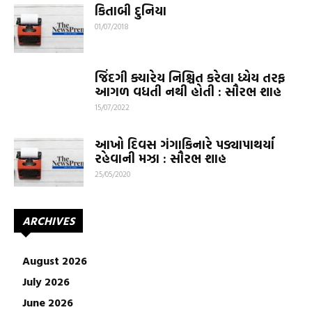
કિતાબી દુનિયા
01/07/2018
જિંદગી ક્યારેય નિશ્ચિત કરેલા ધ્યેય તરફ
આગળ વધતી નથી હોતી : સૌરભ શાહ
15/07/2022
આખો દિવસ ગંગાકિનારે પડ્યાપાથર્યા
રહેવાની મઝા : સૌરભ શાહ
25/05/2020
ARCHIVES
August 2026
July 2026
June 2026