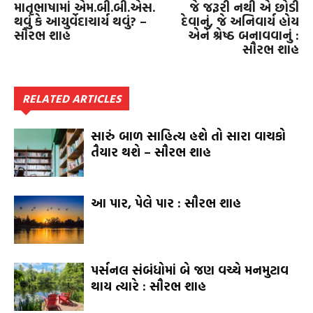
માતૃભાષામાં એમ.બી.બી.એસ.
જે જરૂરી નથી એ છોડી
થવું કે આયુર્વેદાચાર્ય થવું? –
દેવાનું, જે અનિવાર્ય હોય
સૌરભ શાહ
એને શ્રેષ્ઠ બનાવવાનું :
સૌરભ શાહ
RELATED ARTICLES
સારું બાળ સાહિત્ય હશે તો સારા વાચકો
તૈયાર થશે – સૌરભ શાહ
આ પાર, પેલે પાર : સૌરભ શાહ
પર્સનલ સંબંધોમાં બે જણ વચ્ચે મનમુટાવ
થાય ત્યારે : સૌરભ શાહ