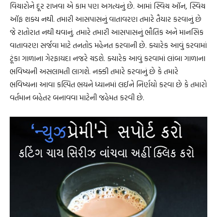
વિચારોને દૂર રાખવા એ કામ પણ અગત્યનું છે. આમાં સ્વિચ ઑન, સ્વિચ
ઑફ શક્ય નથી. તમારી આસપાસનું વાતાવરણ તમારે તૈયાર કરવાનું છે
જે રાતોરાત નથી થવાનું. તમારે તમારી આસપાસનું ભૌતિક અને માનસિક
વાતાવરણ સર્જવા માટે તનતોડ મહેનત કરવાની છે. ક્યારેક આવું કરવામાં
ટૂંકા ગાળાના ગેરફાયદા નજરે ચડશે. ક્યારેક આવું કરવામાં લાંબા ગાળાના
ભવિષ્યની અસલામતી લાગશે. નક્કી તમારે કરવાનું છે કે તમારે
ભવિષ્યના આવા કલ્પિત ભયને ધ્યાનમાં લઈને નિર્ણયો કરવા છે કે તમારો
વર્તમાન બહેતર બનાવવા માટેની જહેમત કરવી છે.