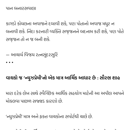
પાન બનારસવાલા
કાગડો કોયલના અવાજને દબાવી શકે, પણ પોતાનો અવાજ મધુર ન
બનાવી શકે. નિંદા કરનારી વ્યક્તિ સજ્‌જનને બદનામ કરી શકે, પણ પોતે
સજ્‌જન તો ન જ બની શકે.
— આચાર્ય વિજય રત્નસુંદરસુરિ
• • •
વાચકો જ ‘ન્યુઝપ્રેમી’નો એક માત્ર આર્થિક આધાર છે : સૌરભ શાહ
મારા દરેક લેખ સાથે સ્વૈચ્છિક આર્થિક સહયોગ માટેની આ અપીલ આપને
મોકલવા પાછળ સજ્જડ કારણો છે.
‘ન્યુઝપ્રેમી’ માત્ર અને ફક્ત વાચકોના સપોર્ટથી ચાલે છે.