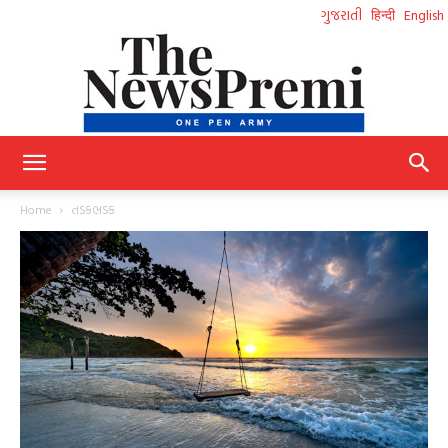
ગુજરાતી
हिन्दी
English
NewsPremi
Home
તડકભડક
Gujarati