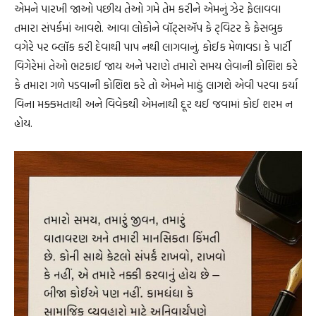
એમને પારખી જાઓ પછીય તેઓ ગમે તેમ કરીને એમનું ઝેર ફેલાવવા
તમારા સંપર્કમાં આવશે. આવા લોકોને વૉટ્‌સઍપ કે ટ્‌વિટર કે ફેસબુક
વગેરે પર બ્લૉક કરી દેવાથી પાપ નથી લાગવાનું. કોઈક મેળાવડા કે પાર્ટી
વિગેરેમાં તેઓ ભટકાઈ જાય અને પરાણે તમારો સમય લેવાની કોશિશ કરે
કે તમારા ગળે પડવાની કોશિશ કરે તો એમને માઠું લાગશે એવી પરવા કર્યા
વિના મક્કમતાથી અને વિવેકથી એમનાથી દૂર થઈ જવામાં કોઈ શરમ ન
હોય.