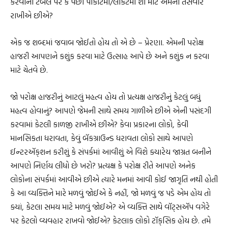
કરવાના ટેબલ પર કે પછી પાકીટમાં/લોકેટમાં શા માટે એમની તસવીર
રાખીએ છીએ?
એક જ શબ્દમાં જવાબ જોઈતો હોય તો એ છે – પ્રેરણા. એમની પરોક્ષ
હાજરી આપણને કશુંક કરવા માટે ઉત્સાહ આપે છે અને કશુંક ન કરવા
માટે ચેતવે છે.
જો પરોક્ષ હાજરીનું આટલું મહત્વ હોય તો પ્રત્યક્ષ હાજરીનું કેટલું બધું
મહત્વ હોવાનું? આપણે જેમની સાથે સમય ગાળીએ છીએ એની પસંદગી
કરવામાં કેટલી કાળજી રાખીએ છીએ? કેવા પ્રકારના લોકો, કેવી
માનસિકતા ધરાવતા, કેવું બૅકગ્રાઉન્ડ ધરાવતા લોકો સાથે આપણે
ઈન્ટરઍક્‌શન કરીશું કે સંપર્કમાં આવીશું એ વિશે ક્યારેય જાગ્રત બનીને
આપણે નિર્ણય લીધો છે ખરો? પ્રત્યક્ષ કે પરોક્ષ રીતે આપણે અનેક
લોકોના સંપર્કમાં આવીએ છીએ ત્યારે મનમાં આવી કોઈ જાગૃતિ નથી હોતી
કે આ વ્યક્તિને મારે મળવું જોઈએ કે નહીં, જો મળવું જ પડે એમ હોય તો
ક્યાં, કેટલા સમય માટે મળવું જોઈએ? એ વ્યક્તિ સાથે વૉટ્‌સઍપ વગેરે
પર કેટલો વ્યવહાર રાખવો જોઈએ? કેટલાક લોકો ટૉક્‌સિક હોય છે. તમે