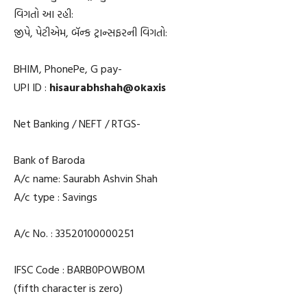
વિગતો આ રહી:
જીપે, પેટીએમ, બૅન્ક ટ્રાન્સફરની વિગતો:
BHIM, PhonePe, G pay-
UPI ID :
hisaurabhshah@okaxis
Net Banking / NEFT / RTGS-
Bank of Baroda
A/c name: Saurabh Ashvin Shah
A/c type : Savings
A/c No. : 33520100000251
IFSC Code : BARB0POWBOM
(fifth character is zero)