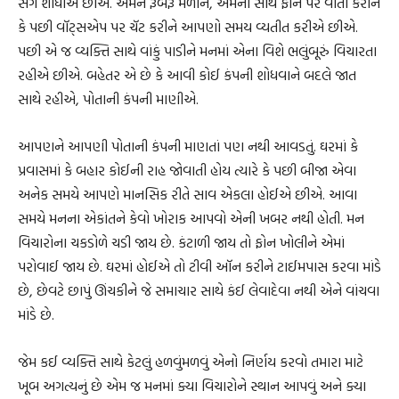
સંગ શોધીએ છીએ. એમને રૂબરૂ મળીને, એમની સાથે ફોન પર વાતો કરીને
કે પછી વૉટ્‌સએપ પર ચૅટ કરીને આપણો સમય વ્યતીત કરીએ છીએ.
પછી એ જ વ્યક્તિ સાથે વાંકું પાડીને મનમાં એના વિશે ભલુંબૂરું વિચારતા
રહીએ છીએ. બહેતર એ છે કે આવી કોઈ કંપની શોધવાને બદલે જાત
સાથે રહીએ, પોતાની કંપની માણીએ.
આપણને આપણી પોતાની કંપની માણતાં પણ નથી આવડતું. ઘરમાં કે
પ્રવાસમાં કે બહાર કોઈની રાહ જોવાતી હોય ત્યારે કે પછી બીજા એવા
અનેક સમયે આપણે માનસિક રીતે સાવ એકલા હોઈએ છીએ. આવા
સમયે મનના એકાંતને કેવો ખોરાક આપવો એની ખબર નથી હોતી. મન
વિચારોના ચકડોળે ચડી જાય છે. કંટાળી જાય તો ફોન ખોલીને એમાં
પરોવાઈ જાય છે. ઘરમાં હોઈએ તો ટીવી ઑન કરીને ટાઈમપાસ કરવા માંડે
છે, છેવટે છાપું ઊંચકીને જે સમાચાર સાથે કંઈ લેવાદેવા નથી એને વાંચવા
માંડે છે.
જેમ કઈ વ્યક્તિ સાથે કેટલું હળવુંમળવું એનો નિર્ણય કરવો તમારા માટે
ખૂબ અગત્યનું છે એમ જ મનમાં ક્યા વિચારોને સ્થાન આપવું અને ક્યા