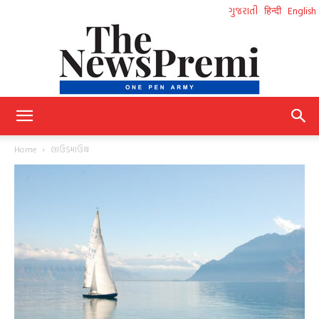
ગુજરાતી
हिन्दी
English
NewsPremi
Home
લાઉડમાઉથ
Gujarati