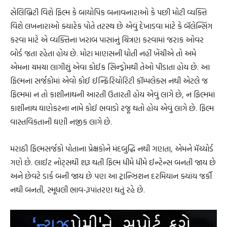
સેલિબ્રિટી વિશે ફિલ્મ કે બાયોપિક બનાવનારાઓ કે પછી મોટી વ્યક્તિ
વિશે લખનારાઓ ક્યારેક પોતે તટસ્થ છે એવું દેખાડવા માટે કે બૅલેન્સિંગ
કરવા માટે એ વ્યક્તિના ખરાબ પાસાનું ચિત્રણ કરવામાં જરાક ઓવર
બોર્ડ જતા રહેતા હોય છે. મોટા માણસની ધોતી નહીં ખેંચીએ તો અમે
એમના ચમચા લાગીશું એવા કોઈક સિન્ડ્રોમથી તેઓ પીડાતા હોય છે. આ
ફિલ્મના સર્જકોમાં એવો કોઈ ઈન્ફિરિયોરિટી કૉમ્પલેક્સ નથી એટલે જ
ફિલ્મમાં ન તો કાશીનાથની આરતી ઉતારતી હોય એવું લાગે છે, ન ફિલ્મમાં
કાશીનાથ ઘાણેકરના નામે કોઈ ભવાડો રજૂ થતો હોય એવું લાગે છે. ફિલ્મ
વાસ્તવિકતાની ઘણી નજીક લાગે છે.
મરાઠી ફિલ્મસર્જકો પોતાના પ્રેક્ષકોને મંદબુદ્ધિ નથી ગણતા, એમને મૅચ્યોર્ડ
ગણે છે. લાઈટ નોટ્સથી શરૂ થતી ફિલ્મ ધીમે ધીમે ઈન્ટેન્સ બનતી જાય છે
અને છેવટે ડાર્ક બની જાય છે પણ આ ટ્રાન્ઝિશન દરમિયાન ક્યાંય જર્કી
નથી બનતી, સ્મૂધલી ભાવ-રૂપાંતરણ થતું રહે છે.