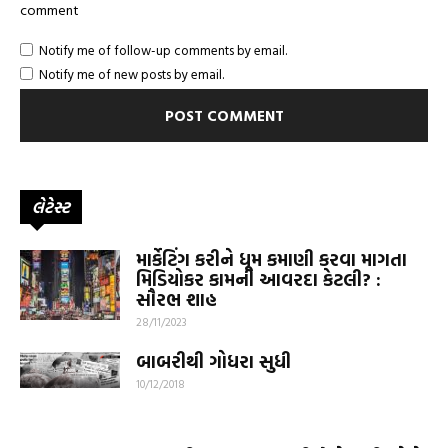
comment
Notify me of follow-up comments by email.
Notify me of new posts by email.
લેટેસ્ટ
માર્કેટિંગ કરીને ધૂમ કમાણી કરવા માગતા
મિડિયોકર કામની આવરદા કેટલી? :
સૌરભ શાહ
28/11/2023
બાબરીથી ગોધરા સુધી
10/12/2018