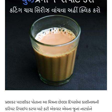
પ્રભાકર પણશીકર પોતાના આ મિત્રના છેલ્લા દિવસોમાં કાશીનાથની
કરિયર રિવાઈવ કરવા માટે ફરી એકવાર એમના જૂનાં નાટકોને