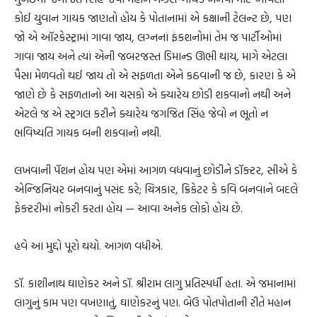
કોઈ યુવાન ગાયક જાણતો હોય કે પોતાનામાં એ કક્ષાની ટેલન્ટ છે, પણ
જો એ ઑરકેસ્ટ્રામાં ગાવા જાય, લગ્નનાં ફંકશનોમાં તેમ જ પાર્ટીઓમાં
ગાવા જાય અને ત્યાં એની જબરજસ્ત ડિમાન્ડ ઊભી થાય, માગે એટલા
પૈસા મેળવતો થઈ જાય તો એ સફળતા એને કઠવાની જ છે, કારણ કે એ
જાણે છે કે સફળતાનો આ ચસકો એ ક્યારેય છોડી શકવાનો નથી અને
એટલે જ એ સ્ટ્રગલ કરીને ક્યારેય જગજિત સિંહ જેવો ન ભૂતો ન
ભવિષ્યતિ ગાયક બની શકવાનો નથી.
લખવાની પૅશન હોય પણ એમાં આગળ વધવાનું છોડીને ડૉક્ટર, સીએ કે
એન્જિનિયર બનવાનું પસંદ કરે; ચિત્રકાર, ક્રિકેટર કે કવિ બનવાને બદલે
ફેક્ટરીમાં નોકરી કરતા હોય — આવા અનેક લોકો હોય છે.
હવે આ મુદ્દો પૂરો થયો. આગળ વધીએ.
ડૉ. કાશીનાથ ઘાણેકર અને ડૉ. શ્રીરામ લાગુ પ્રતિસ્પર્ધી હતા. એ જમાનામાં
લાગુનું કામ પણ વખણાતું, ઘાણેકરનું પણ. બેઉ પોતપોતાની રીતે મહાન