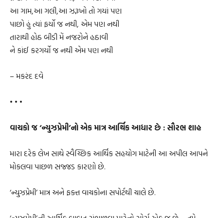
આ ગામ,આ ગલી,આ ઝરૂખો તો ગયાં પણ
પાછો હું ત્યાં ફર્યો જ નથી, એમ પણ નથી
તારાથી હોઠ બીડી મેં નજરોને હઠાવી
ને કાંઈ કરગર્યો જ નથી એમ પણ નથી
– મકરંદ દવે
• • •
વાચકો જ ‘ન્યુઝપ્રેમી’નો એક માત્ર આર્થિક આધાર છે : સૌરભ શાહ
મારા દરેક લેખ સાથે સ્વૈચ્છિક આર્થિક સહયોગ માટેની આ અપીલ આપને
મોકલવા પાછળ સજ્જડ કારણો છે.
‘ન્યુઝપ્રેમી’ માત્ર અને ફક્ત વાચકોના સપોર્ટથી ચાલે છે.