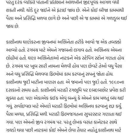
પરંતુ દરેક વ્યક્તિ પોતાની પ્રતિભાને ઓળખીને જીદપૂર્વક આગળ વધી
શકતી નથી. થોડે દૂર જઈને એ ફંટાઈ જાય છે. એને કોઈ બીજા કામમાંથી
પૈસા અને પ્રસિદ્ધિ મળવા લાગે છે અને પછી એ જ કામમાં એ ગળાડૂબ થઈ
જાય છે.
કાશીનાથ ઘાણેકરના જીવનમાં અભિનેતા તરીકે આવો જ એક તબક્કો
આવ્યો હતો. રંગમંચ માટે એમને ગજબનો લગાવ હતો. અભિનય એમના
લોહીમાં હતો. ઘણા અભિનેતાઓ નાટકને એક સ્ટેપિંગ સ્ટોન ગણતા હોય
છે. રંગમંચ પર ખૂબ સારી નામના મેળવી હોય પણ છેવટે તેઓ વધુ પૈસા
અને વધુ પ્રસિદ્ધિ મેળવવા ફિલ્મોમાં કામ કરવાનું સપનું જોતા હોય.
કાશીનાથ જુદી માટીના માણસ હતા. એ જમાનો પણ જુદો હતો. ૧૯૬૦ના
દસકાનો સમય હતો. કાશીનાથે મરાઠી રંગભૂમિ પર દબદબાભેર પ્રવેશ કરી
ચૂક્યા હતા. પણ એકાએક કંઈક એવું બન્યું કે એમને કામ મળતું બંધ થઈ
ગયું. સર્વાઇવલ માટે એમણે મરાઠી ફિલ્મોમાં અભિનય કરવાનું શરૂ કર્યું.
પૈસા મળ્યા, પ્રસિદ્ધિ મળી. મરાઠી ફિલ્મજગતના સુપરસ્ટાર ગણાતા થઈ
ગયા. પણ એમનો જીવ રંગમંચ પર. પરંતુ લેખક વસંત કાનેટકર સાથે
ઝઘડો થયા પછી નાટકમાં કોઈ એમને લેવા તૈયાર નહોતું.કાશીનાથ માટે