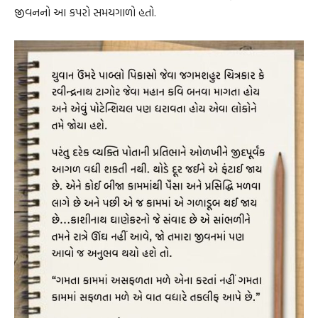
જીવનનો આ કપરો સમયગાળો હતો.