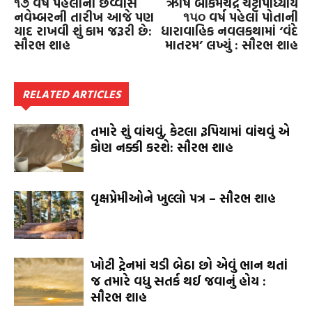
૧૭ વર્ષ પહેલાંની છવ્વીસ
ઋષિ બંકિમચંદ્ર ચટ્ટોપાધ્યાયે
નવેમ્બરની તારીખ આજે પણ
૧૫૦ વર્ષ પહેલાં પોતાની
યાદ રાખવી શું કામ જરૂરી છે:
ધારાવાહિક નવલકથામાં ‘વંદે
સૌરભ શાહ
માતરમ’ લખ્યું : સૌરભ શાહ
RELATED ARTICLES
તમારે શું વાંચવું, કેટલા રૂપિયામાં વાંચવું એ
કોણ નક્કી કરશે: સૌરભ શાહ
વૃક્ષપ્રેમીઓને ખુલ્લો પત્ર – સૌરભ શાહ
ખોટી ટ્રેનમાં ચડી બેઠા છો એવું ભાન થતાં
જ તમારે વધુ સતર્ક થઈ જવાનું હોય :
સૌરભ શાહ