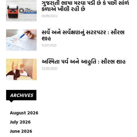
ગુજરાતી ભાષા મરવા પડી છે કે પછી સોળે
કળાએ ખીલી રહી છે
06/09/2022
સર્વે અને સર્વેક્ષણનું સટરપટર : સૌરભ
શાહ
13/07/2023
અસ્મિતા પર્વ અને આહુતિ : સૌરભ શાહ
25/05/2020
ARCHIVES
August 2026
July 2026
June 2026