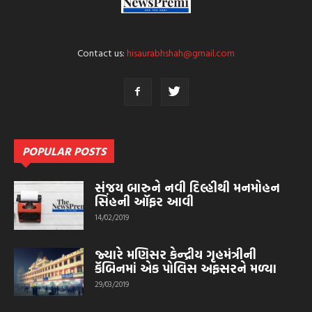
Contact us:
hisaurabhshah@gmail.com
POPULAR POSTS
સંજય બારુને નવી દિલ્હીથી મનમોહન
સિંહની ઑફર આવી
14/02/2019
જ્યારે મણિસર કેન્દ્રીય ગૃહમંત્રીની
કૅબિનમાં એક પોલિસ અફસરને મળ્યા
29/03/2019