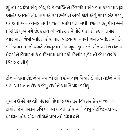
શું
તમે ક્યારેય એવું જોયું છે કે વ્યક્તિને જિંદગીમાં એક કામ કરવામાં ખૂબ
આનંદ આવતો હોય પણ એ કામ છોડીને એણે કોઈ એવું કામ પસંદ કરવું
પડે જેમાં એને આનંદ નથી મળતો, સંતોષ પણ નથી મળતો પરંતુ પૈસા અને
પ્રસિદ્ધિ ખૂબ મળે છે. કદાચ એ વ્યક્તિ તમે પોતે પણ હો. કદાચ તમારી
આસપાસ એવી વ્યક્તિ હોય. મારા પરિચયમાં આવી અનેક વ્યક્તિઓ છે.
કૉલેજમાં ભણતી વખતે ઍન્યુઅલ ડેમાં ખૂબ સુંદર કંઠે ગીત ગાઈને ઇનામ
મેળવીને વિચારતા કે ભવિષ્યમાં અમે રફી-કિશોર-મૂકેશની જેમ પ્લેબૅક
સિંગર બનીશું.
ટીન એજમાં કોઈને વાંચવાનો શોખ હોય અને વિચારે કે મોટા થઈને અમે
પણ આ મહાન લેખક જેવું લખીને ખ્યાતિ પ્રાપ્ત કરીશું.
યુવાન ઉંમરે પાબ્લો પિકાસો જેવા જગમશહુર ચિત્રકાર કે રવીન્દ્રનાથ
ટાગોર જેવા મહાન કવિ બનવા માગતા હોય અને એવું પોટેન્શિયલ પણ
ધરાવતા હોય એવા લોકોને પણ તમે જોયા હશે.