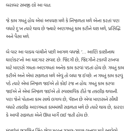
બરાબર સમજી લો આ વાત.
જે કામ ગમતું હોય એમાં અપયશ મળે કે નિષ્ફળતા મળે એના કરતાં પણ
વધારે દુઃખ ત્યારે થાય છે જ્યારે અણગમતું કામ કરીને યશ મળે, પ્રસિદ્ધિ
અને પૈસા મળે.
બે વાર આ વાક્ય વાંચીને પછી આગળ વધજો. ‘… આણિ કાશીનાથ
ઘાણેકર’નો આ યાદગાર સંવાદ છે. જિંદગી છે, જિંદગીને ટકાવી રાખવા
માટે માણસે ગમતા-અણગમતાં અનેક કામ કરવાં પડતાં હોય છે. ગમતું કામ
કરીએ અને એમાં સફળતા મળે એવું તો બધા જ ઈચ્છે. ન ગમતું કામ કરવું
પડે ત્યારે એમાં નિષ્ફળ જઈએ તો કોઈ રંજ ન હોય. ગમતું કામ કરવા
જઈએ ને એમાં નિષ્ફળ જઈએ તો સ્વાભાવિક રીતે જ તકલીફ થવાની.
પણ જેને પોતાના કામ સાથે લગાવ છે, પૅશન છે એવા માણસને સૌથી
વધારે તકલીફ અણગમતાં કામમાંથી સફળતા મળે છે ત્યારે થાય છે, કારણ
કે આવી સફળતા એને ઊંધા માર્ગે લઈ જતી હોય છે.
મુંબઈમાં જગજિત સિંહ જેવા મહાન ગઝલ-ગાયક બનવા માટે આવેલો