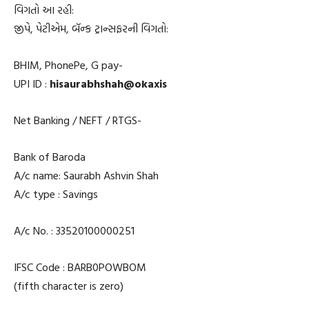
વિગતો આ રહી:
જીપે, પેટીએમ, બૅન્ક ટ્રાન્સફરની વિગતો:
BHIM, PhonePe, G pay-
UPI ID :
hisaurabhshah@okaxis
Net Banking / NEFT / RTGS-
Bank of Baroda
A/c name: Saurabh Ashvin Shah
A/c type : Savings
A/c No. : 33520100000251
IFSC Code : BARB0POWBOM
(fifth character is zero)