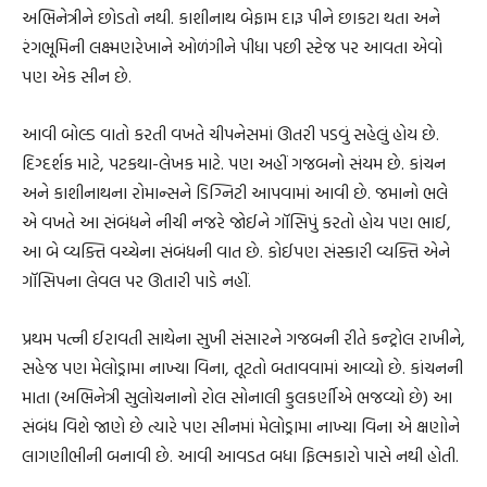
અભિનેત્રીને છોડતો નથી. કાશીનાથ બેફામ દારૂ પીને છાકટા થતા અને
રંગભૂમિની લક્ષ્મણરેખાને ઓળંગીને પીધા પછી સ્ટેજ પર આવતા એવો
પણ એક સીન છે.
આવી બોલ્ડ વાતો કરતી વખતે ચીપનેસમાં ઊતરી પડવું સહેલું હોય છે.
દિગ્દર્શક માટે, પટકથા-લેખક માટે. પણ અહીં ગજબનો સંયમ છે. કાંચન
અને કાશીનાથના રોમાન્સને ડિગ્નિટી આપવામાં આવી છે. જમાનો ભલે
એ વખતે આ સંબંધને નીચી નજરે જોઈને ગૉસિપું કરતો હોય પણ ભાઈ,
આ બે વ્યક્તિ વચ્ચેના સંબંધની વાત છે. કોઈપણ સંસ્કારી વ્યક્તિ એને
ગૉસિપના લેવલ પર ઊતારી પાડે નહીં.
પ્રથમ પત્ની ઈરાવતી સાથેના સુખી સંસારને ગજબની રીતે કન્ટ્રોલ રાખીને,
સહેજ પણ મેલોડ્રામા નાખ્યા વિના, તૂટતો બતાવવામાં આવ્યો છે. કાંચનની
માતા (અભિનેત્રી સુલોચનાનો રોલ સોનાલી કુલકર્ણીએ ભજવ્યો છે) આ
સંબંધ વિશે જાણે છે ત્યારે પણ સીનમાં મેલોડ્રામા નાખ્યા વિના એ ક્ષણોને
લાગણીભીની બનાવી છે. આવી આવડત બધા ફિલ્મકારો પાસે નથી હોતી.