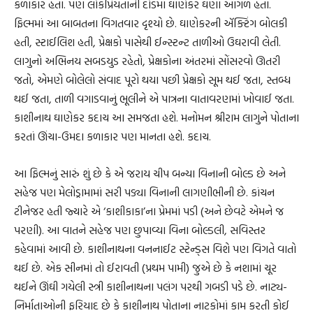
કળાકાર હતા. પણ લોકપ્રિયતાની દોડમાં ઘાણેકર ઘણા આગળ હતા.
ફિલ્મમાં આ બાબતના વિગતવાર દૃશ્યો છે. ઘાણેકરની ઍક્ટિંગ બોલકી
હતી, સ્ટાઈલિશ હતી, પ્રેક્ષકો પાસેથી ઈન્સ્ટન્ટ તાળીઓ ઉઘરાવી લેતી.
લાગુનો અભિનય સબડયુડ રહેતો, પ્રેક્ષકોના અંતરમાં સોંસરવો ઊતરી
જતો, એમણે બોલેલો સંવાદ પૂરો થયા પછી પ્રેક્ષકો સૂમ થઈ જતા, સ્તબ્ધ
થઈ જતા, તાળી વગાડવાનું ભૂલીને એ પાત્રના વાતાવરણમાં ખોવાઈ જતા.
કાશીનાથ ઘાણેકર કદાચ આ સમજતા હશે. મનોમન શ્રીરામ લાગુને પોતાના
કરતાં ઊંચા-ઉમદા કળાકાર પણ માનતા હશે. કદાચ.
આ ફિલ્મનું સારું શું છે કે એ જરાય ચીપ બન્યા વિનાની બોલ્ડ છે અને
સહેજ પણ મેલોડ્રામામાં સરી પડ્યા વિનાની લાગણીભીની છે. કાંચન
ટીનેજર હતી જ્યારે એ ‘કાશીકાકા’ના પ્રેમમાં પડી (અને છેવટે એમને જ
પરણી). આ વાતને સહેજ પણ છુપાવ્યા વિના બોલ્ડલી, સવિસ્તર
કહેવામાં આવી છે. કાશીનાથના વનનાઈટ સ્ટેન્ડ્સ વિશે પણ વિગતે વાતો
થઈ છે. એક સીનમાં તો ઈરાવતી (પ્રથમ પામી) જુએ છે કે નશામાં ચૂર
થઈને ઊંઘી ગયેલી સ્ત્રી કાશીનાથના પલંગ પરથી ગબડી પડે છે. નાટ્ય-
નિર્માતાઓની ફરિયાદ છે કે કાશીનાથ પોતાના નાટકોમાં કામ કરતી કોઈ