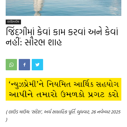
લાઉડમાઉથ
જિંદગીમાં કેવાં કામ કરવાં અને કેવાં
નહીં: સૌરભ શાહ
( લાઉડ માઉથ: ‘સંદેશ’, અર્ધ સાપ્તાહિક પૂર્તિ. બુધવાર, 26 નવેમ્બર 2025
)