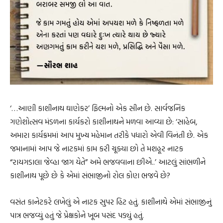
‘…આણી કાશીનાથ ઘાણેકર’ ફિલ્મનો એક સીન છે. સાર્વજનિક
ગણેશોત્સવ મંડળના કાર્યકરો કાશીનાથને મળવા આવ્યા છે: ‘સાહેબ,
અમારા કાર્યક્રમમાં આપ મુખ્ય મહેમાન તરીકે પધારો એવી વિનંતી છે. એક
જમાનામાં આપ જે નાટકમાં કામ કરી ચૂક્યા છો તે મશહૂર નાટક
“રાયગડાલા જેવ્હા જાગ યેતે” અમે ભજવવાના છીએ..’ આટલું સાંભળીને
કાશીનાથ પૂછે છે કે એમાં સંભાજીનો રોલ કોણ ભજવે છે?
વસંત કાનેટકરે લખેલું એ નાટક સુપર હિટ હતું. કાશીનાથે એમાં સંભાજીનું
પાત્ર ભજવ્યું હતું જે પ્રેક્ષકોને ખૂબ પસંદ પડ્યું હતું.