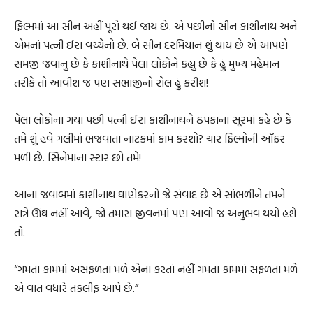
ફિલ્મમાં આ સીન અહીં પૂરો થઈ જાય છે. એ પછીનો સીન કાશીનાથ અને
એમનાં પત્ની ઈરા વચ્ચેનો છે. બે સીન દરમિયાન શું થાય છે એ આપણે
સમજી જવાનું છે કે કાશીનાથે પેલા લોકોને કહ્યું છે કે હું મુખ્ય મહેમાન
તરીકે તો આવીશ જ પણ સંભાજીનો રોલ હું કરીશ!
પેલા લોકોના ગયા પછી પત્ની ઈરા કાશીનાથને ઠપકાના સૂરમાં કહે છે કે
તમે શું હવે ગલીમાં ભજવાતા નાટકમાં કામ કરશો? ચાર ફિલ્મોની ઑફર
મળી છે. સિનેમાના સ્ટાર છો તમે!
આના જવાબમાં કાશીનાથ ઘાણેકરનો જે સંવાદ છે એ સાંભળીને તમને
રાત્રે ઊંઘ નહીં આવે, જો તમારા જીવનમાં પણ આવો જ અનુભવ થયો હશે
તો.
“ગમતા કામમાં અસફળતા મળે એના કરતાં નહીં ગમતા કામમાં સફળતા મળે
એ વાત વધારે તકલીફ આપે છે.”