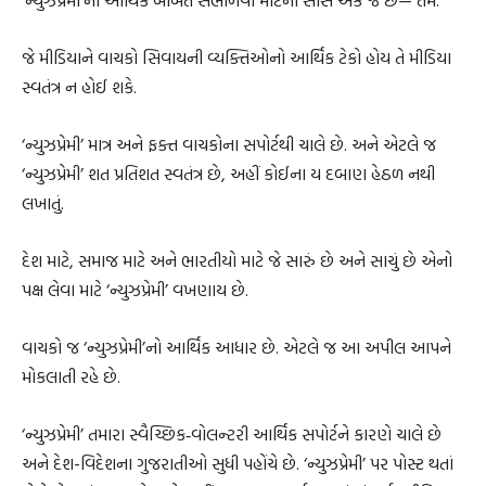
‘ન્યુઝપ્રેમી’ની આર્થિક બાબત સંભાળવા માટેનો સોર્સ એક જ છે— તમે.
જે મીડિયાને વાચકો સિવાયની વ્યક્તિઓનો આર્થિક ટેકો હોય તે મીડિયા
સ્વતંત્ર ન હોઈ શકે.
‘ન્યુઝપ્રેમી’ માત્ર અને ફક્ત વાચકોના સપોર્ટથી ચાલે છે. અને એટલે જ
‘ન્યુઝપ્રેમી’ શત પ્રતિશત સ્વતંત્ર છે, અહીં કોઈના ય દબાણ હેઠળ નથી
લખાતું.
દેશ માટે, સમાજ માટે અને ભારતીયો માટે જે સારું છે અને સાચું છે એનો
પક્ષ લેવા માટે ‘ન્યુઝપ્રેમી’ વખણાય છે.
વાચકો જ ‘ન્યુઝપ્રેમી’નો આર્થિક આધાર છે. એટલે જ આ અપીલ આપને
મોકલાતી રહે છે.
‘ન્યુઝપ્રેમી’ તમારા સ્વૈચ્છિક‐વોલન્ટરી આર્થિક સપોર્ટને કારણે ચાલે છે
અને દેશ-વિદેશના ગુજરાતીઓ સુધી પહોંચે છે. ‘ન્યુઝપ્રેમી’ પર પોસ્ટ થતાં