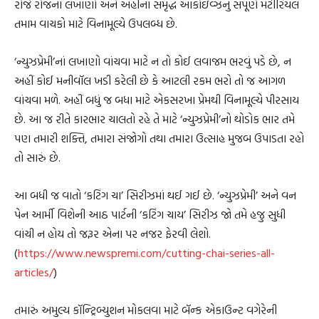
રોજે રોજનાં લખાણો અને અહીંના સમૃદ્ધ આર્કાઇવ્ઝનું સંપૂર્ણ મટીરિયલ
તમામ વાચકો માટે વિનામૂલ્યે ઉપલબ્ધ છે.
‘ન્યુઝપ્રેમી’નાં લખાણો વાંચવા માટે ન તો કોઈ લવાજમ ભરવું પડે છે, ન
અહીં કોઈ મનીવૉલ ખડી કરેલી છે કે આટલી રકમ ભરો તો જ આગળ
વાંચવા મળે. અહીં બધું જ બધા માટે એકસરખા પ્રેમથી વિનામૂલ્યે પીરસાય
છે. આ જ રીતે કારભાર ચાલતો રહે તે માટે ‘ન્યુઝપ્રેમી’નો થોડોક ભાર તમે
પણ તમારી શક્તિ, તમારા સંજોગો તથા તમારા ઉત્સાહ મુજબ ઉપાડતા રહો
તો સારું છે.
આ બધી જ વાતો ‘કટિંગ ચા’ સિરીઝમાં થઈ ગઈ છે. ‘ન્યુઝપ્રેમી’ અને વન
પેન આર્મી વિશેની આઠ પાર્ટની ‘કટિંગ ચાય’ સિરીઝ જો તમે હજુ સુધી
વાંચી ન હોય તો જરૂર એના પર નજર ફેરવી લેશો.
(
https://www.newspremi.com/cutting-chai-series-all-
articles/
)
તમારું અમુલ્ય કૉન્ટ્રિબ્યુશન મોકલવા માટે બૅન્ક એકાઉન્ટ વગેરેની