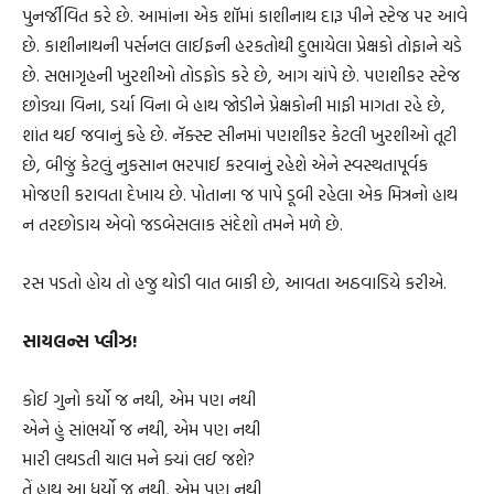
પુનર્જીવિત કરે છે. આમાંના એક શૉમાં કાશીનાથ દારૂ પીને સ્ટેજ પર આવે
છે. કાશીનાથની પર્સનલ લાઈફની હરકતોથી દુભાયેલા પ્રેક્ષકો તોફાને ચડે
છે. સભાગૃહની ખુરશીઓ તોડફોડ કરે છે, આગ ચાંપે છે. પણશીકર સ્ટેજ
છોડ્યા વિના, ડર્યા વિના બે હાથ જોડીને પ્રેક્ષકોની માફી માગતા રહે છે,
શાંત થઈ જવાનું કહે છે. નૅક્સ્ટ સીનમાં પણશીકર કેટલી ખુરશીઓ તૂટી
છે, બીજું કેટલું નુકસાન ભરપાઈ કરવાનું રહેશે એને સ્વસ્થતાપૂર્વક
મોજણી કરાવતા દેખાય છે. પોતાના જ પાપે ડૂબી રહેલા એક મિત્રનો હાથ
ન તરછોડાય એવો જડબેસલાક સંદેશો તમને મળે છે.
રસ પડતો હોય તો હજુ થોડી વાત બાકી છે, આવતા અઠવાડિયે કરીએ.
સાયલન્સ પ્લીઝ!
કોઈ ગુનો કર્યો જ નથી, એમ પણ નથી
એને હું સાંભર્યો જ નથી, એમ પણ નથી
મારી લથડતી ચાલ મને ક્યાં લઈ જશે?
તેં હાથ આ ધર્યો જ નથી, એમ પણ નથી