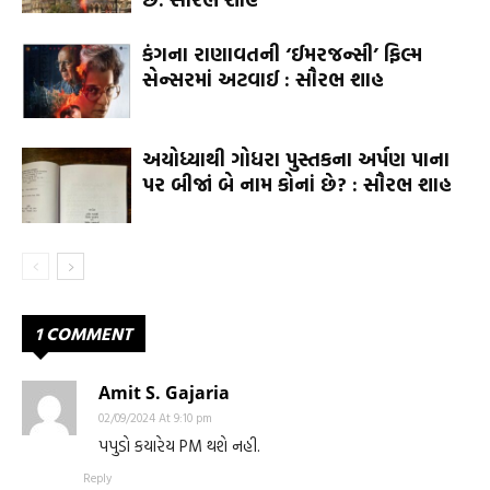
કંગના રાણાવતની ‘ઈમરજન્સી’ ફિલ્મ
સેન્સરમાં અટવાઈ : સૌરભ શાહ
અયોધ્યાથી ગોધરા પુસ્તકના અર્પણ પાના
પર બીજાં બે નામ કોનાં છે? : સૌરભ શાહ
1 COMMENT
Amit S. Gajaria
02/09/2024 At 9:10 pm
પપુડો કયારેય PM થશે નહી.
Reply