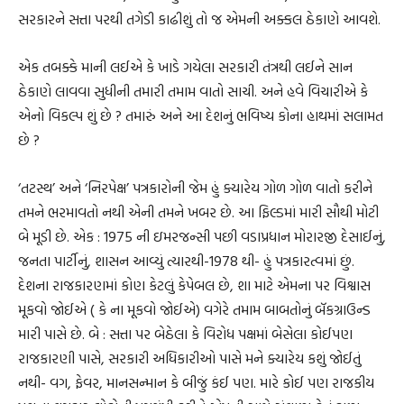
સરકારને સત્તા પરથી તગેડી કાઢીશું તો જ એમની અક્કલ ઠેકાણે આવશે.
એક તબક્કે માની લઈએ કે ખાડે ગયેલા સરકારી તંત્રથી લઈને સાન
ઠેકાણે લાવવા સુધીની તમારી તમામ વાતો સાચી. અને હવે વિચારીએ કે
એનો વિકલ્પ શું છે ? તમારું અને આ દેશનું ભવિષ્ય કોના હાથમાં સલામત
છે ?
‘તટસ્થ’ અને ‘નિરપેક્ષ’ પત્રકારોની જેમ હું ક્યારેય ગોળ ગોળ વાતો કરીને
તમને ભરમાવતો નથી એની તમને ખબર છે. આ ફિલ્ડમાં મારી સૌથી મોટી
બે મૂડી છે. એક : 1975 ની ઇમરજન્સી પછી વડાપ્રધાન મોરારજી દેસાઈનું,
જનતા પાર્ટીનું, શાસન આવ્યું ત્યારથી-1978 થી- હું પત્રકારત્વમાં છું.
દેશના રાજકારણમાં કોણ કેટલું કેપેબલ છે, શા માટે એમના પર વિશ્વાસ
મૂકવો જોઈએ ( કે ના મૂકવો જોઈએ) વગેરે તમામ બાબતોનું બૅકગ્રાઉન્ડ
મારી પાસે છે. બે : સત્તા પર બેઠેલા કે વિરોધ પક્ષમાં બેસેલા કોઈપણ
રાજકારણી પાસે, સરકારી અધિકારીઓ પાસે મને ક્યારેય કશું જોઈતું
નથી- વગ, ફેવર, માનસન્માન કે બીજું કંઈ પણ. મારે કોઈ પણ રાજકીય