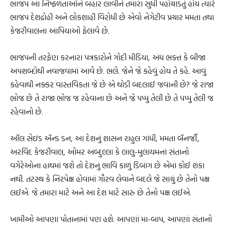
ભાજપ આ નિષ્ફળતાઓને બહાર લાવીને તમારા સુધી પહોંચાડતું હોય ત્યારે
ભાજપ દેશદ્રોહી અને લોકશાહી વિરોધી છે એવો નેગેટીવ પ્રચાર મમતા તથા
કેજરીવાલના આપિયાઓ ફેલાવે છે.
ભાજપની તરફેણ કરનારા પત્રકારોને ગોદી મીડિયા, અંધ ભક્ત કે બીજા
અપશબ્દોથી નવાજવામાં આવે છે. ભલે. જેને જે કહેવું હોય તે કહે. આવું
કહેવાથી નક્કર વાસ્તવિકતા જે છે એ થોડી બદલાઈ જવાની છે? જે રાજા
ભોજ છે તે રાજા ભોજ જ રહેવાના છે અને જે પપ્પુ તેલી છે તે પપ્પુ તેલી જ
રહેવાનો છે.
ઑલ સેઇડ ઍન્ડ ડન, આ દેશનું શાસન રાહુલ ગાંધી, મમતા બૅનર્જી,
અરવિંદ કેજરીવાલ, ઓમર અબ્દુલ્લા કે લાલુ-મુલાયમનાં સંતાનો
વગેરેઓના હાથમાં જશે તો દેશનું ભાવિ કાળું ડિબાંગ છે એમાં કોઈ શંકા
નથી. તટસ્થ કે નિરપેક્ષ હોવામાં ગૌરવ લેવાને બદલે જે સાચું છે તેનો પક્ષ
લઈએ. જે તમારા માટે અને આ દેશ માટે સારું છે તેનો પક્ષ લઈએ.
ખામીઓ આપણા પોતાનામાં પણ હશે. આપણાં મા-બાપ, આપણાં સંતાનો