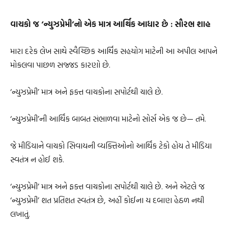
વાચકો જ ‘ન્યુઝપ્રેમી’નો એક માત્ર આર્થિક આધાર છે : સૌરભ શાહ
મારા દરેક લેખ સાથે સ્વૈચ્છિક આર્થિક સહયોગ માટેની આ અપીલ આપને
મોકલવા પાછળ સજ્જડ કારણો છે.
‘ન્યુઝપ્રેમી’ માત્ર અને ફક્ત વાચકોના સપોર્ટથી ચાલે છે.
‘ન્યુઝપ્રેમી’ની આર્થિક બાબત સંભાળવા માટેનો સોર્સ એક જ છે— તમે.
જે મીડિયાને વાચકો સિવાયની વ્યક્તિઓનો આર્થિક ટેકો હોય તે મીડિયા
સ્વતંત્ર ન હોઈ શકે.
‘ન્યુઝપ્રેમી’ માત્ર અને ફક્ત વાચકોના સપોર્ટથી ચાલે છે. અને એટલે જ
‘ન્યુઝપ્રેમી’ શત પ્રતિશત સ્વતંત્ર છે, અહીં કોઈના ય દબાણ હેઠળ નથી
લખાતું.