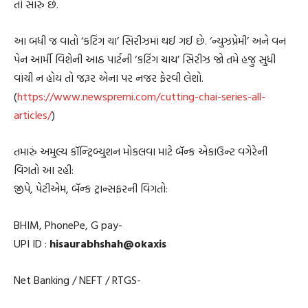
તો સારું છે.
આ બધી જ વાતો ‘કટિંગ ચા’ સિરીઝમાં થઈ ગઈ છે. ‘ન્યુઝપ્રેમી’ અને વન
પેન આર્મી વિશેની આઠ પાર્ટની ‘કટિંગ ચાય’ સિરીઝ જો તમે હજુ સુધી
વાંચી ન હોય તો જરૂર એના પર નજર ફેરવી લેશો.
(
https://www.newspremi.com/cutting-chai-series-all-
articles/
)
તમારું અમુલ્ય કૉન્ટ્રિબ્યુશન મોકલવા માટે બૅન્ક એકાઉન્ટ વગેરેની
વિગતો આ રહી:
જીપે, પેટીએમ, બૅન્ક ટ્રાન્સફરની વિગતો:
BHIM, PhonePe, G pay-
UPI ID :
hisaurabhshah@okaxis
Net Banking / NEFT / RTGS-