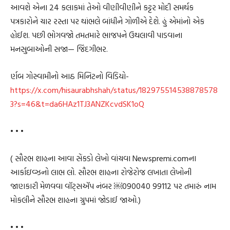
આવશે એના 24 કલાકમાં તેઓ વીણીવીણીને કટ્ટર મોદી સમર્થક
પત્રકારોને ચાર રસ્તા પર થાંભલે બાંધીને ગોળીએ દેશે. હું એમાંનો એક
હોઈશ. પછી ભોગવજો તમતમારે ભાજપને ઉથલાવી પાડવાના
મનસુબાઓની સજા— જિંદગીભર.
ર્ણબ ગોસ્વામીનો આઠ મિનિટનો વિડિયો-
https://x.com/hisaurabhshah/status/182975514538878578
3?s=46&t=da6HAz1TJ3ANZKcvdSK1oQ
• • •
( સૌરભ શાહના આવા સેંકડો લેખો વાંચવા Newspremi.comના
આર્કાઇવ્ઝનો લાભ લો. સૌરભ શાહના રોજેરોજ લખાતા લેખોની
જાણકારી મેળવવા વૉટ્સઍપ નંબર ￼⁨090040 99112⁩ પર તમારું નામ
મોકલીને સૌરભ શાહના ગ્રુપમાં જોડાઈ જાઓ.)
• • •