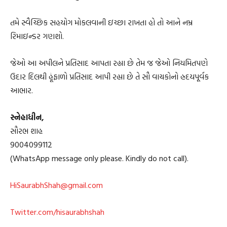
તમે સ્વૈચ્છિક સહયોગ મોકલવાની ઇચ્છા રાખતા હો તો આને નમ્ર
રિમાઇન્ડર ગણશો.
જેઓ આ અપીલને પ્રતિસાદ આપતા રહ્યા છે તેમ જ જેઓ નિયમિતપણે
ઉદાર દિલથી હૂંફાળો પ્રતિસાદ આપી રહ્યા છે તે સૌ વાચકોનો હ્રદયપૂર્વક
આભાર.
સ્નેહાધીન,
સૌરભ શાહ
9004099112
(WhatsApp message only please. Kindly do not call).
HiSaurabhShah@gmail.com
Twitter.com/hisaurabhshah