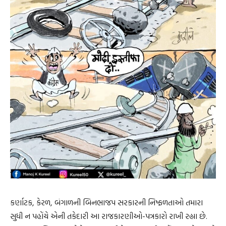
કર્ણાટક, કેરળ, બંગાળની બિનભાજપ સરકારની નિષ્ફળતાઓ તમારા
સુધી ન પહોંચે એની તકેદારી આ રાજકારણીઓ-પત્રકારો રાખી રહ્યા છે.