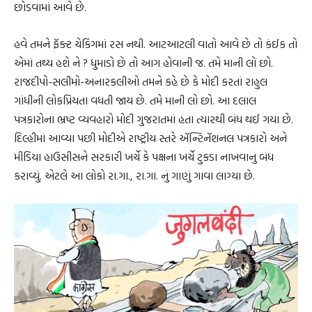
છોડવામાં આવે છે.
હવે તમને ફૅક્ટ ચેકિંગમાં રસ નથી. આટઆટલી વાતો આવે છે તો કંઈક તો
એમાં તથ્ય હશે ને ? ધુમાડો છે તો આગ હોવાની જ. તમે માની લો છો.
રાજદીપો-સલીમો-અનારકલીઓ તમને કહે છે કે મોદી કરતાં રાહુલ
ગાંધીની લોકપ્રિયતા વધતી જાય છે. તમે માની લો છો. આ દલાલ
પત્રકારોના ભ્રષ્ટ વ્યવહારો મોદી ગુજરાતમાં હતા ત્યારથી બંધ થઈ ગયા છે.
દિલ્હીમાં આવ્યા પછી મોદીએ રાષ્ટ્રીય સ્તરે ઍન્ટિનૅશનલ પત્રકારો અને
મીડિયા હાઉસીસને સરકારી ખર્ચે કે પક્ષના ખર્ચે ટુકડા નાખવાનું બંધ
કરાવ્યું. એટલે આ લોકો રા.ગા., રા.ગા. નું ગાણું ગાવા લાગ્યા છે.