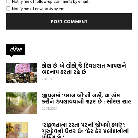
Notify me of follow-up comments by email.
Notify me of new posts by email.
લેટેસ્ટ
કોણ છે એ લોકો જે દિવસરાત આપણને
બદનામ કરતા રહે છે
28/11/2018
જીવનમાં ‘પ્લાન બી’ની નહીં, યા હોમ
કરીને ઝંપલાવવાની જરૂર છે : સૌરભ શાહ
25/11/2023
‘સફળતાના રસ્તા પરનાં જોખમો ક્યાં?’:
ગુરુદેવનો ઉત્તર છેઃ ‘ઠેર ઠેર પ્રલોભનોનાં
પાર્કિંગ છે.’