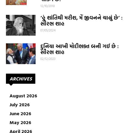
12/10/2018
‘હું શાંતિથી મરીશ, મેં જીવનને ચાહ્યું છે’ :
સૌરભ શાહ
07/05/2024
દુનિયા આખી મોદીભક્ત બની ગઈ છે :
સૌરભ શાહ
02/12/2023
ARCHIVES
August 2026
July 2026
June 2026
May 2026
April 2026