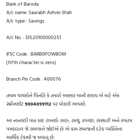
Bank of Baroda
A/c name: Saurabh Ashvin Shah
A/c type : Savings
A/c No. : 33520100000251
IFSC Code : BARB0POWBOM
(fifth character is zero)
Branch Pin Code : 400076
તમામ વાચકોને વિનંતિ કે તમારો આભાર માની શકાય એ માટે એક
સ્ક્રીનશૉટ
9004099112
પર મોકલી આપશો.
આ નાનકડી વાત યાદ રાખશો: સારું, સાચું, સ્વચ્છ, સંસ્કારી અને સ્વતંત્ર
પત્રકારત્વ જે સમાજને જોઈએ છે એ કામ સમાજની દરેક વ્યક્તિના
આર્થિક ટેકાથી જ થવાનું છે.