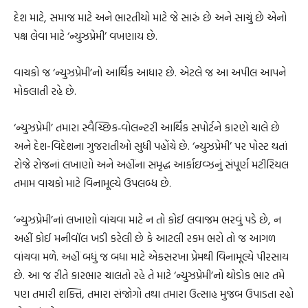
દેશ માટે, સમાજ માટે અને ભારતીયો માટે જે સારું છે અને સાચું છે એનો
પક્ષ લેવા માટે ‘ન્યુઝપ્રેમી’ વખણાય છે.
વાચકો જ ‘ન્યુઝપ્રેમી’નો આર્થિક આધાર છે. એટલે જ આ અપીલ આપને
મોકલાતી રહે છે.
‘ન્યુઝપ્રેમી’ તમારા સ્વૈચ્છિક‐વોલન્ટરી આર્થિક સપોર્ટને કારણે ચાલે છે
અને દેશ-વિદેશના ગુજરાતીઓ સુધી પહોંચે છે. ‘ન્યુઝપ્રેમી’ પર પોસ્ટ થતાં
રોજે રોજનાં લખાણો અને અહીંના સમૃદ્ધ આર્કાઇવ્ઝનું સંપૂર્ણ મટીરિયલ
તમામ વાચકો માટે વિનામૂલ્યે ઉપલબ્ધ છે.
‘ન્યુઝપ્રેમી’નાં લખાણો વાંચવા માટે ન તો કોઈ લવાજમ ભરવું પડે છે, ન
અહીં કોઈ મનીવૉલ ખડી કરેલી છે કે આટલી રકમ ભરો તો જ આગળ
વાંચવા મળે. અહીં બધું જ બધા માટે એકસરખા પ્રેમથી વિનામૂલ્યે પીરસાય
છે. આ જ રીતે કારભાર ચાલતો રહે તે માટે ‘ન્યુઝપ્રેમી’નો થોડોક ભાર તમે
પણ તમારી શક્તિ, તમારા સંજોગો તથા તમારા ઉત્સાહ મુજબ ઉપાડતા રહો