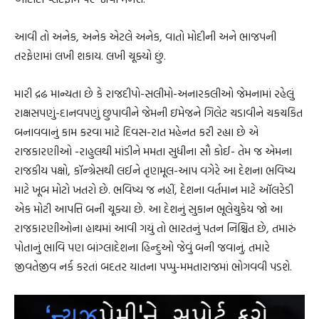
આવી તો અનેક, અનેક એટલે અનેક, વાતો મોદીની અને ભાજપની
તરફેણમાં લખી શકાય. લખી ચૂક્યો છું.
મારી દ્રઢ માન્યતા છે કે રાજદીપો-સલીમો-અનારકલીઓ જેમનામાં રહેલું
રાક્ષસપણું-દાનવપણું છુપાવીને જેમની ઇમેજને ગિલેટ ચડાવીને ચકચકિત
બનાવવાનું કામ કરવા માટે દિવસ-રાત મહેનત કરી રહ્યા છે એ
રાજકારણીઓ -રાહુલથી માંડીને મમતા સુધીના સૌ કોઈ- તેમ જ એમના
રાજકીય પક્ષો, કૉન્ગ્રેસથી લઈને તૃણમૂલ-આપ વગેરે આ દેશના ભવિષ્ય
માટે ખૂબ મોટો ખતરો છે. ભવિષ્ય જ નહીં, દેશના વર્તમાન માટે ઑલરેડી
એક મોટી આપત્તિ બની ચૂક્યા છે. આ દેશનું સુકાન ભૂલેચુકેય જો આ
રાજકારણીઓના હાથમાં આવી ગયું તો ભારતનું પતન નિશ્ચિત છે, તમારું
પોતાનું ભાવિ પણ બાંગ્લાદેશના હિન્દુઓ જેવું બની જવાનું. તમારે
જીવતેજીવ નર્ક કરતાં બદતર યાતના પપ્પુ-મમતારાજમાં ભોગવવી પડશે.