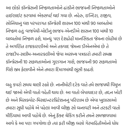
આ લોકો કૉન્ગ્રેસની નિષ્ફળતાઓને ઢાંકીને ભાજપની નિષ્ફળતાઓને
હાઈલાઈટ કરવામાં એક્સપર્ટ થઈ ગયા છે. નહેરુ, ઇન્દિરા, રાજીવ,
સોનિયાનું વંશ પરંપરાગત કૉન્ગ્રેસી શાસન 100 માંથી 90 બાબતોમાં
નિષ્ફળ હતું. વાજપેયી-મોદીનું ભાજપ-એનડીએ શાસન 100 માંથી 10
બાબતોમાં નિષ્ફળ હશે, માન્યું. પણ દેશદ્રોહી માનસિકતા જેમના લોહીમાં છે
તે અગણિત રાજકારણીઓ અને તકવાદ જેમના ડીએનએમાં છે તે
રાજદીપ-સલીમ-અનારકલીઓ જેવા અસંખ્ય પત્રકારો તમારી સમક્ષ
કૉન્ગ્રેસની 10 સફળતાઓનાં ગુણગાન ગાશે, ભાજપની 90 સફળતાઓ
વિશે ભ્રમ ફેલાવીને એને તમારા દિમાગમાંથી ભૂંસી કાઢશે.
બહુ કપરો સમય ચાલી રહ્યો છે. નાનીમોટી દરેક વાતે તમે ભાજપથી વિમુખ
થઈ જાઓ એવી વાતો વહેતી થાય છે. આ વાતો બેપાયાદાર છે, તદ્દન ખોટી
છે અને મિસક્વોટ-મિસઇન્ટરપ્રિટેશનનું પરિણામ છે એવા ખુલાસાઓ
તમારા સુધી પહોંચે એ પહેલાં આવી બીજી સો બનાવટી અને તરકટી વાતો
મીડિયામાં આવી પહોંચે છે. એનું ફૅક્ટ ચેકિંગ કરીને તમને સમજાવવામાં
આવે કે આ પણ ગપગોળા છે ત્યાં ફરી બીજી બસો ગેરમાહિતીઓનો ધોધ