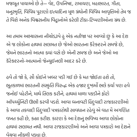
મજબૂત પાયાઓ છે તે— વેદ, ઉપનિષદ, રામાયણ, મહાભારત, ગીતા,
મનુસ્મૃતિ, વિવિધ પુરાણો ઇત્યાદિના મૂળ ગ્રંથોની વિવિધ આવૃત્તિઓ તેમ જ
તે વિશે અનેક વિશ્વસનીય વિદ્વાનોએ કરેલી ટીકા-ટિપ્પણીઓના ગ્રંથ છે.
આ તમામ અભ્યાસના નીચોડરૂપે હું એક નતીજા પર આવ્યો છું કે આ દેશ
એ જ લોકોના હાથમાં સલામત છે જેઓ ભારતના કૅરેક્ટરને સમજે છે,
જેમને ભારતનો આત્મા ક્યાં વસે છે એની સમજ છે અને જેઓ આ
કૅરેક્ટરનો-આત્માનો જેન્યુઈનલી આદર કરે છે.
હવે તો જો કે, સૌ કોઈને ખબર પડી ગઈ છે કે મત જોઈતા હશે તો,
ભૂતકાળમાં ભારતની સંસ્કૃતિ વિરુદ્ધ એક હજાર દુષ્કર્મો ભલે કર્યાં પણ હવે
જનોઈ પહેરીને, માથે તિલક કરીને, હાથમાં માળા પકડીને ફોટો
ઑપર્ચ્યુનિટી ઊભી કરવી પડશે. આવા બનાવટી હિંદુવાદી રાજકારણીઓ
કે આવા તકવાદી હિંદુવાદી પત્રકારોથી સાવધાન રહેવું એ વાત મેં અગણિત
વખત કહી છે, કહ્યા કરીશ. કારણ કે આ દેશનું ભવિષ્ય આવા લોકોના
હાથમાં સલામત નથી. આવા રાજકારણીઓ અને આવા પત્રકારો આ દેશને
વેચવા નીકળી પડ્યા છે.