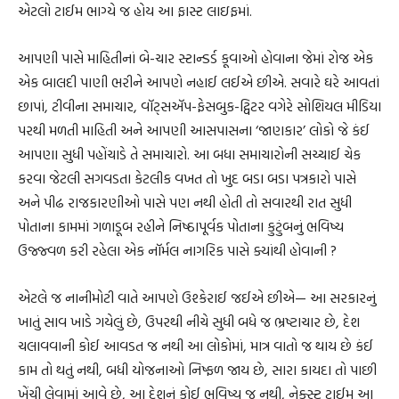
એટલો ટાઈમ ભાગ્યે જ હોય આ ફાસ્ટ લાઇફમાં.
આપણી પાસે માહિતીનાં બે-ચાર સ્ટાન્ડર્ડ કૂવાઓ હોવાના જેમાં રોજ એક
એક બાલદી પાણી ભરીને આપણે નહાઈ લઈએ છીએ. સવારે ઘરે આવતાં
છાપાં, ટીવીના સમાચાર, વૉટ્સઍપ-ફેસબુક-ટ્વિટર વગેરે સોશિયલ મીડિયા
પરથી મળતી માહિતી અને આપણી આસપાસના ‘જાણકાર’ લોકો જે કંઈ
આપણા સુધી પહોંચાડે તે સમાચારો. આ બધા સમાચારોની સચ્ચાઈ ચેક
કરવા જેટલી સગવડતા કેટલીક વખત તો ખુદ બડા બડા પત્રકારો પાસે
અને પીઢ રાજકારણીઓ પાસે પણ નથી હોતી તો સવારથી રાત સુધી
પોતાના કામમાં ગળાડૂબ રહીને નિષ્ઠાપૂર્વક પોતાના કુટુંબનું ભવિષ્ય
ઉજ્જ્વળ કરી રહેલા એક નૉર્મલ નાગરિક પાસે ક્યાંથી હોવાની ?
એટલે જ નાનીમોટી વાતે આપણે ઉશ્કેરાઈ જઈએ છીએ— આ સરકારનું
ખાતું સાવ ખાડે ગયેલું છે, ઉપરથી નીચે સુધી બધે જ ભ્રષ્ટાચાર છે, દેશ
ચલાવવાની કોઈ આવડત જ નથી આ લોકોમાં, માત્ર વાતો જ થાય છે કંઈ
કામ તો થતું નથી, બધી યોજનાઓ નિષ્ફળ જાય છે, સારા કાયદા તો પાછી
ખેંચી લેવામાં આવે છે, આ દેશનું કોઈ ભવિષ્ય જ નથી, નેક્સ્ટ ટાઈમ આ