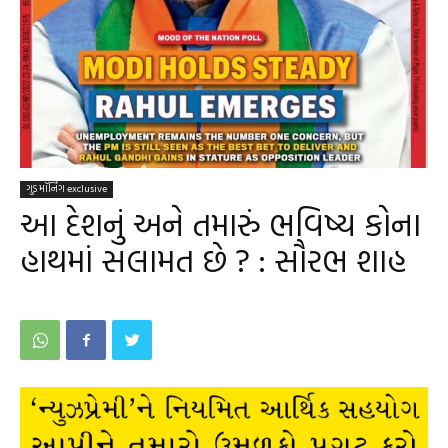
ગુડ મૉર્નિંગ exclusive
આ દેશનું અને તમારું ભવિષ્ય કોના
હાથમાં સલામત છે ? : સૌરભ શાહ