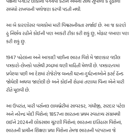
પક્ષના વગદાર લોકોની પગચંપી કરીને એમની સાથે સુંવાળા કે હૂંફાળા
સંબંધો રાખવાની પળોજણ કરવી પડતી નથી.
આ બે કારણોસર વાચકોમાં મારી વિશ્વસનીયતા સર્જાઈ છે. આ જ કારણે
હું નિર્ભય રહીને કોઈની પણ આકરી ટીકા કરી શકું છું, મોંફાટ વખાણ પણ
કરી શકું છું.
1947 પહેલાંના અને આઝાદી પછીના ભારત વિશે મેં જાણકાર વડીલ
પત્રકારો-લેખકો પાસેથી રૂબરૂમાં ઘણી માહિતી મેળવી છે. પત્રકારત્વમાં
પ્રવેશ્યા પછી આ દેશમાં રોજેરોજ બનતી ઘટના-દુર્ઘટનાઓને ફર્સ્ટ હૅન્ડ
જોયેલી અથવા જાણેલી છે અને કોઈની શેહમાં તણાયા વિના એને મારી
રીતે મૂલવી છે.
આ ઉપરાંત, મારી પર્સનલ લાયબ્રેરીમાં સાવરકર, ગાંધીજી, સરદાર પટેલ
અને નરેન્દ્ર મોદી વિશેનાં; 1857ના ભારતના પ્રથમ સ્વાતંત્ર્ય સંગ્રામથી
લઈને 2024ની લોકસભા ચૂંટણી વિશેનાં; ભારતના ઇતિહાસ વિશેનાં,
ભારતની પ્રાચીન શિક્ષણ પ્રથા વિશેના તેમજ ભારતની પરંપરાના જે