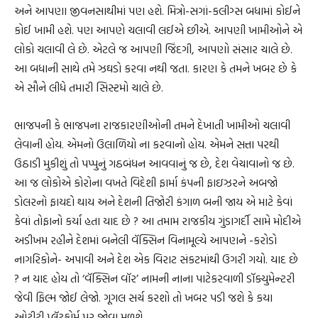
અને આપણા જીવનસાથીમાં પણ હશે. મિત્રો-સગાં-કલીગ્સ બધામાં કોઈને
કોઈ ખામી હશે. પણ આપણે ચલાવી લઈએ છીએ. આપણી ખામીઓને એ
લોકો ચલાવી લે છે. એટલે જ આપણી જિંદગી, આપણો સંસાર ચાલે છે.
આ બધાની સાથે તમે ઝઘડો કરવા નથી જતા. કારણ કે તમને ખબર છે કે
એ સૌને લીધે તમારી સિસ્ટમો ચાલે છે.
ભાજપની કે ભાજપના રાજકારણીઓની તમને દેખાતી ખામીઓ ચલાવી
લેવાની હોય. એમનો ઉલાળિયો ના કરવાનો હોય. એમને સત્તા પરથી
ઉઠાડી મુકીશું તો પપ્પુનું ગઠબંધન આવવાનું જ છે, દેશ વેચાવાનો જ છે.
આ જ લોકોએ કોરોના વખતે વિદેશી ફાર્મા કંપની ફાઇઝરને અબજો
ડોલરનો ફાયદો થાય અને દેશની તિજોરી કંગાળ બની જાય એ માટે કેવાં
કેવાં તોફાનો કર્યા હતા યાદ છે ? આ તમામ રાજકીય ગુંડાગર્દી સામે મોદીએ
અડીખમ રહીને દેશમાં બનેલી વૅક્સિન વિનામૂલ્યે આપણને -કરોડો
નાગરિકોને- અપાવી અને દેશ એક વિરાટ સંકટમાંથી ઉગરી ગયો. યાદ છે
? ન યાદ હોય તો ‘વૅક્સિન વૉર’ નામની નાના પાટેકરવાળી ડૉક્યુમેન્ટરી
જેવી ફિલ્મ જોઈ લેજો. ગૂગલ સર્ચ કરશો તો ખબર પડી જશે કે કયા
ઓટીટી પ્લૅટફોર્મ પર જોવા મળશે.