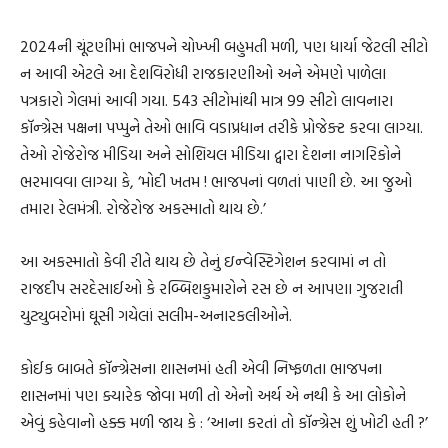
2024ની ચૂંટણીમાં ભાજપને ચોખ્ખી બહુમતી મળી, પણ ધાર્યા જેટલી સીટો
ન આવી એટલે આ દેશવિરોધી રાજકારણીઓ અને એમણે પાળેલા
પત્રકારો ગેલમાં આવી ગયા. 543 સીટોમાંથી માત્ર 99 સીટો લાવનારા
કૉન્ગ્રેસ પક્ષના પપ્પુને તેઓ ભાવિ વડાપ્રધાન તરીકે પ્રોજેક્ટ કરવા લાગ્યા.
તેઓ રોજેરોજ મીડિયા અને સોશિયલ મીડિયા દ્વારા દેશના નાગરિકોને
ભરમાવવા લાગ્યા કે, ‘મોદી ખતમ ! ભાજપનાં વળતાં પાણી છે. આ જુઓ
તમારા રેલમંત્રી. રોજેરોજ અકસ્માતો થાય છે.’
આ અકસ્માતો કેવી રીતે થાય છે તેનું ઇન્વેસ્ટિગેશન કરવામાં ન તો
રાજદીપ સરદેસાઈઓ કે રબ્બિશકુમારોને રસ છે ન આપણા ગુજરાતી
યુટ્યુબરોમાં ઘૂસી ગયેલાં સલીમ-અનારકલીઓને.
કોઈક બાબતે કૉન્ગ્રેસના શાસનમાં હતી એવી નિષ્ફળતા ભાજપના
શાસનમાં પણ ક્યારેક જોવા મળી તો એનો અર્થ એ નથી કે આ લોકોને
એવું કહેવાનો હક્ક મળી જાય કે : ‘આના કરતાં તો કૉન્ગ્રેસ શું ખોટી હતી ?’