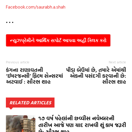
Facebook.com/saurabh.a.shah
• • •
ન્યુઝપ્રેમીને આર્થિક સપોર્ટ આપવા અહીં ક્લિક કરો
Previous article
Next article
કંગના રાણાવતની
પીડા બેઉમાં છે, તમારે એમાંથી
‘ઈમરજન્સી’ ફિલ્મ સેન્સરમાં
એકની પસંદગી કરવાની છે:
અટવાઈ : સૌરભ શાહ
સૌરભ શાહ
RELATED ARTICLES
૧૭ વર્ષ પહેલાંની છવ્વીસ નવેમ્બરની
તારીખ આજે પણ યાદ રાખવી શું કામ જરૂરી
છે: સૌરભ શાહ