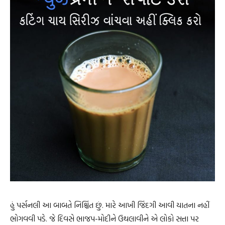
હું પર્સનલી આ બાબતે નિશ્ચિંત છું. મારે આખી જિંદગી આવી યાતના નહીં
ભોગવવી પડે. જે દિવસે ભાજપ-મોદીને ઉથલાવીને એ લોકો સત્તા પર