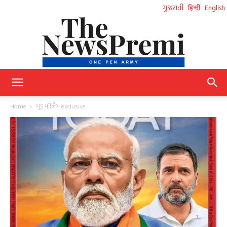
ગુજરાતી
हिन्दी
English
NewsPremi
Home
ગુડ મૉર્નિંગ exclusive
Gujarati