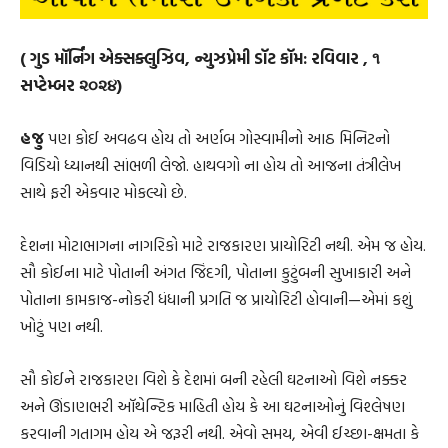
( ગુડ મૉર્નિંગ એક્સક્લુઝિવ, ન્યુઝપ્રેમી ડૉટ કૉમ: રવિવાર , ૧
સપ્ટેમ્બર ૨૦૨૪)
હજુ
પણ કોઈ અવઢવ હોય તો અર્ણબ ગોસ્વામીનો આઠ મિનિટનો
વિડિયો ધ્યાનથી સાંભળી લેજો. હાથવગો ના હોય તો આજના તંત્રીલેખ
સાથે ફરી એકવાર મોકલ્યો છે.
દેશના મોટાભાગના નાગરિકો માટે રાજકારણ પ્રાયોરિટી નથી. એમ જ હોય.
સૌ કોઈના માટે પોતાની અંગત જિંદગી, પોતાના કુટુંબની સુખાકારી અને
પોતાના કામકાજ-નોકરી ધંધાની પ્રગતિ જ પ્રાયોરિટી હોવાની—એમાં કશું
ખોટું પણ નથી.
સૌ કોઈને રાજકારણ વિશે કે દેશમાં બની રહેલી ઘટનાઓ વિશે નક્કર
અને ઊંડાણભરી ઑથેન્ટિક માહિતી હોય કે આ ઘટનાઓનું વિશ્લેષણ
કરવાની ગતાગમ હોય એ જરૂરી નથી. એવો સમય, એવી ઈચ્છા-ક્ષમતા કે