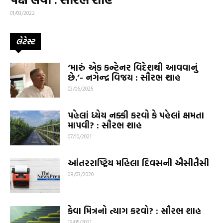
01/03/2022
લેટેસ્ટ
‘મારું એક કન્ટેનર વિદેશથી આવવાનું
છે.’- નગેન્દ્ર વિજય : સૌરભ શાહ
03/06/2025
પહેલાં ધ્યેય નક્કી કરવો કે પહેલાં ક્ષમતા
માપવી? : સૌરભ શાહ
07/10/2021
આંતરરાષ્ટ્રિય મહિલા દિવસની ઐસીતૈસી
08/03/2020
કેવા મિત્રનો ત્યાગ કરવો? : સૌરભ શાહ
19/05/2021