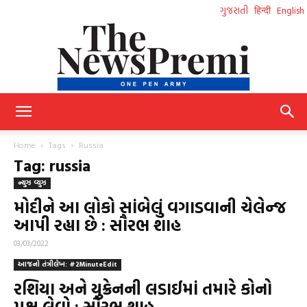
ગુજરાતી
हिन्दी
English
NewsPremi
Home
Tags
Russia
Tag: russia
ન્યુઝ વ્યુઝ
Gujarati
મોદીને આ લોકો સાંબેલું વગાડવાની ચેલેન્જ
આપી રહ્યા છે : સૌરભ શાહ
03/03/2022
આજનો તંત્રીલેખ: #2MinuteEdit
રશિયા અને યુક્રેનની લડાઈમાં તમારે કોનો
પક્ષ લેવો : સૌરભ શાહ