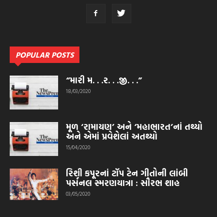
POPULAR POSTS
“મારી મ. . .ર. . .જી. . .”
18/03/2020
મૂળ ‘રામાયણ’ અને ‘મહાભારત’નાં તથ્યો
અને એમાં પ્રવેશેલાં અતથ્યો
15/04/2020
રિશી કપૂરનાં ટૉપ ટેન ગીતોની લાંબી
પર્સનલ સ્મરણયાત્રા : સૌરભ શાહ
03/05/2020