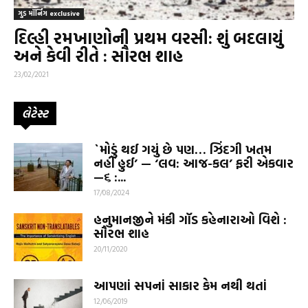
ગુડ મૉર્નિંગ exclusive
દિલ્હી રમખાણોની પ્રથમ વરસી: શું બદલાયું
અને કેવી રીતે : સૌરભ શાહ
23/02/2021
લેટેસ્ટ
`મોડું થઈ ગયું છે પણ… ઝિંદગી ખતમ
નહીં હુઈ’ — ‘લવ: આજ-કલ’ ફરી એકવાર
—૬ :...
17/08/2024
હનુમાનજીને મંકી ગૉડ કહેનારાઓ વિશે :
સૌરભ શાહ
20/11/2020
આપણાં સપનાં સાકાર કેમ નથી થતાં
12/06/2019