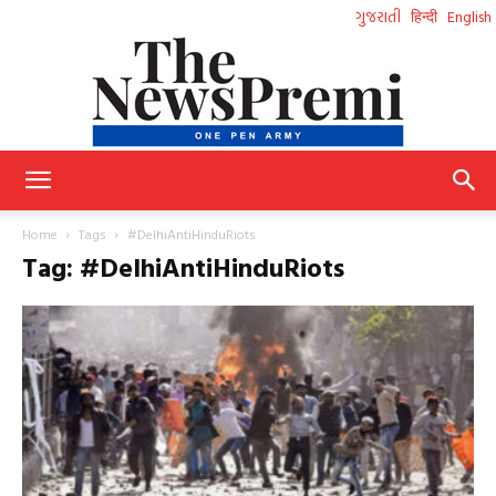
ગુજરાતી
हिन्दी
English
NewsPremi
Home
Tags
#DelhiAntiHinduRiots
Tag: #DelhiAntiHinduRiots
Gujarati