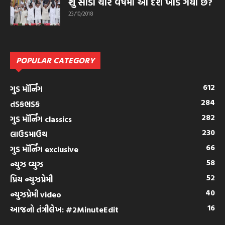
શું સાડા ચાર વર્ષમાં આ દેશ ખાડે ગયો છે?
23/10/2018
POPULAR CATEGORY
612
ગુડ મૉર્નિંગ
284
તડકભડક
282
ગુડ મૉર્નિંગ classics
230
લાઉડમાઉથ
66
ગુડ મૉર્નિંગ exclusive
58
ન્યુઝ વ્યુઝ
52
પ્રિય ન્યુઝપ્રેમી
40
ન્યુઝપ્રેમી video
16
આજનો તંત્રીલેખ: #2MinuteEdit