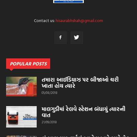
Contact us:
hisaurabhshah@gmail.com
POPULAR POSTS
તમારા આઈડિયાઝ પર બીજાઓ ચરી
ખાતા હોય ત્યારે
05/08/2018
માલગુડીમાં રેલવે સ્ટેશન બંધાયું ત્યારની
વાત
21/09/2018