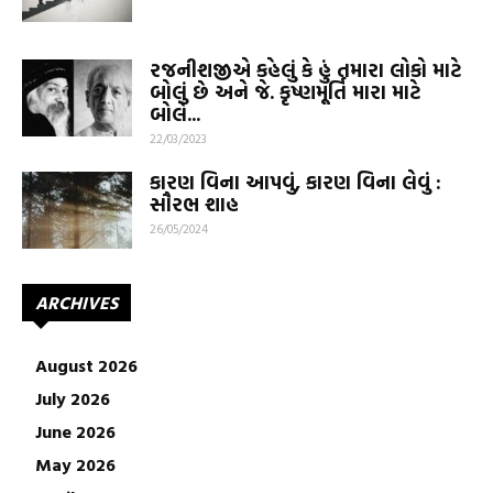
રજનીશજીએ કહેલું કે હું તમારા લોકો માટે
બોલું છે અને જે. કૃષ્ણમૂર્તિ મારા માટે
બોલે...
22/03/2023
કારણ વિના આપવું, કારણ વિના લેવું :
સૌરભ શાહ
26/05/2024
ARCHIVES
August 2026
July 2026
June 2026
May 2026