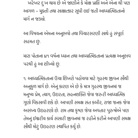
ખરેખર દુઃખ થાય છે એ જાણીને કે મોક્ષ પ્રાપ્તિ અને એના થી પણ
આગળ – મુક્તી તથા સાક્ષાત્કાર સુધી લઈ જતી આધ્યાત્મિકતાનો
માર્ગ ન જડ્યો.
આ વિષયના એમના અનુભવો તથા વિચારસરણી સાથે હું સંપૂર્ણ
સહમત છું.
મારા પોતાના ૪૧ વર્ષના ધ્યાન તથા આધ્યાત્મિકતાનાં પ્રત્યક્ષ અનુભવ
પરથી હું આ શીખ્યો છું.
૧. આધ્યાત્મિકતાનાં ઉંચા શિખરો પહોંચવા માટે ગૃહસ્થ જીવન સૌથી
અનુકુળ માર્ગ છે. એનું કારણ એ છે કે માત્ર ગૃહસ્થ જીવનમાં જ
મનુષ્ય પ્રેમ, ત્યાગ, ઉદારતા, સહનશક્તિ જેવા જરુરી આધ્યાત્મિક
ગુણો વિકસાવી શકે છે. આપણી સમક્ષ સંત કબીર, રાજા જનક જેવા
અસંખ્ય ઉદાહરણો છે. રામ તથા કૃષ્ણ જેવા અવતાર પુરુષોએ પણ
તેમનું ઈશ્વરીય કાર્ય સંસારી જીવનમાં જ રહીને કરીને આપણી સમક્ષ
સૌથી મોટું ઉદાહરણ સ્થાપિત કર્યું છે.