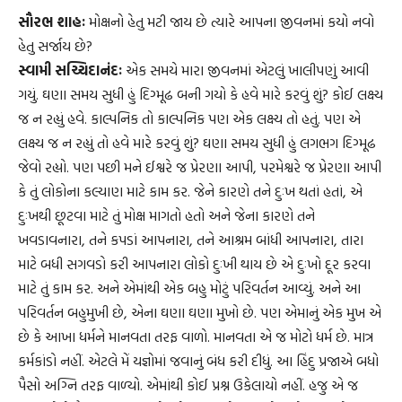
સૌરભ શાહઃ
મોક્ષનો હેતુ મટી જાય છે ત્યારે આપના જીવનમાં કયો નવો
હેતુ સર્જાય છે?
સ્વામી સચ્ચિદાનંદઃ
એક સમયે મારા જીવનમાં એટલું ખાલીપણું આવી
ગયું. ઘણા સમય સુધી હું દિગ્મૂઢ બની ગયો કે હવે મારે કરવું શું? કોઈ લક્ષ્ય
જ ન રહ્યું હવે. કાલ્પનિક તો કાલ્પનિક પણ એક લક્ષ્ય તો હતું. પણ એ
લક્ષ્ય જ ન રહ્યું તો હવે મારે કરવું શું? ઘણા સમય સુધી હું લગભગ દિગ્મૂઢ
જેવો રહ્યો. પણ પછી મને ઈશ્વરે જ પ્રેરણા આપી, પરમેશ્વરે જ પ્રેરણા આપી
કે તું લોકોના કલ્યાણ માટે કામ કર. જેને કારણે તને દુઃખ થતાં હતાં, એ
દુઃખથી છૂટવા માટે તું મોક્ષ માગતો હતો અને જેના કારણે તને
ખવડાવનારા, તને કપડાં આપનારા, તને આશ્રમ બાંધી આપનારા, તારા
માટે બધી સગવડો કરી આપનારા લોકો દુઃખી થાય છે એ દુઃખો દૂર કરવા
માટે તું કામ કર. અને એમાંથી એક બહુ મોટું પરિવર્તન આવ્યું. અને આ
પરિવર્તન બહુમુખી છે, એના ઘણા ઘણા મુખો છે. પણ એમાનું એક મુખ એ
છે કે આખા ધર્મને માનવતા તરફ વાળો. માનવતા એ જ મોટો ધર્મ છે. માત્ર
કર્મકાંડો નહીં. એટલે મેં યજ્ઞોમાં જવાનું બંધ કરી દીધું. આ હિંદુ પ્રજાએ બધો
પૈસો અગ્નિ તરફ વાળ્યો. એમાંથી કોઈ પ્રશ્ન ઉકેલાયો નહીં. હજુ એ જ