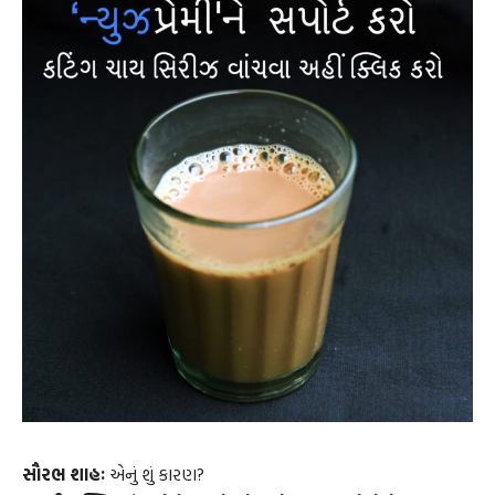
સૌરભ શાહઃ
એનું શું કારણ?