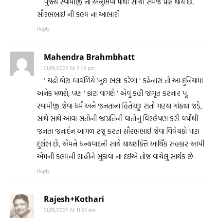
પુજ્ય સ્વામીજી ના અનુભવો માંથી સાચી સમજ પ્રાપ્ત થાય છે.
સૌરભભાઈ ની કલમ ના આભારી
Reply
Mahendra Brahmbhatt
01/03/2022 At 2:43 pm
‘ ચઢો બેટા બાવળિયે ખુદા ભલા કરેગા ‘ કહેનારા તો આ દુનિયામાં
અનેક મળશે, પણ ‘ કાંટા વાગશે ‘ એવું કહી જાગૃત કરનાર પૂ.
સ્વામીજી જેવા ધર્મ અને જનતાના હિતેચ્છુ સંતો ગણ્યા ગાંઠ્યા જડે,
સાથે સાથે આવા સંતોની જાગ્રતિની વાતોનું વિશ્લેષણ કરી વર્ષોથી
જનતા જનાર્દન આગળ રજૂ કરતા સૌરભભાઈ જેવા વિવેચકો પણ
દુર્લભ છે, એમને ધન્યવાદની સાથે યાથશક્તિ આર્થિક સહકાર આપી
એમની કલમની શાહીને સુકાવા ના દઈએ તોજ વાંચેલું સાર્થક છે .
Reply
Rajesh+Kothari
01/03/2022 At 11:32 am