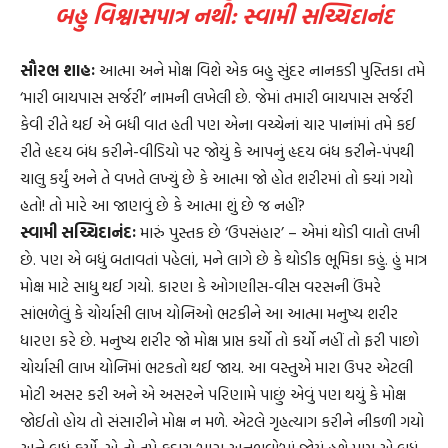
બહુ વિશ્વાસપાત્ર નથી: સ્વામી સચ્ચિદાનંદ
સૌરભ શાહઃ
આત્મા અને મોક્ષ વિશે એક બહુ સુંદર નાનકડી પુસ્તિકા તમે
‘મારી બાયપાસ સર્જરી’ નામની લખેલી છે. જેમાં તમારી બાયપાસ સર્જરી
કેવી રીતે થઈ એ બધી વાત હતી પણ એના વચ્ચેનાં ચાર પાનાંમાં તમે કઈ
રીતે હૃદય બંધ કરીને-વીડિયો પર જોયું કે આપનું હૃદય બંધ કરીને-પંપથી
ચાલુ કર્યું અને તે વખતે લખ્યું છે કે આત્મા જો હોત શરીરમાં તો ક્યાં ગયો
હતો! તો મારે આ જાણવું છે કે આત્મા શું છે જ નહીં?
સ્વામી સચ્ચિદાનંદઃ
મારું પુસ્તક છે ‘ઉપસંહાર’ – એમાં થોડી વાતો લખી
છે. પણ એ બધું બતાવતાં પહેલાં, મને લાગે છે કે થોડીક ભૂમિકા કહું. હું માત્ર
મોક્ષ માટે સાધુ થઈ ગયો. કારણ કે ઓગણીસ-વીસ વરસની ઉંમરે
સાંભળેલું કે ચોર્યાસી લાખ યોનિઓ ભટકીને આ આત્મા મનુષ્ય શરીર
ધારણ કરે છે. મનુષ્ય શરીર જો મોક્ષ પ્રાપ્ત કર્યો તો કર્યો નહીં તો ફરી પાછો
ચોર્યાસી લાખ યોનિમાં ભટકતો થઈ જાય. આ વસ્તુએ મારા ઉપર એટલી
મોટી અસર કરી અને એ અસરને પરિણામે પાછું એવું પણ થયું કે મોક્ષ
જોઈતો હોય તો સંસારીને મોક્ષ ન મળે. એટલે ગૃહત્યાગ કરીને નીકળી ગયો
અને બધું ફર્યો. એ તો તમે કદાચ ‘મારા અનુભવો’માં જોયું હશે પણ એ બધું