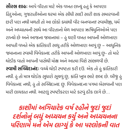
સૌરભ શાહઃ
આપે વીરતા માટે એક વખત લખ્યું હતું કે આપણા
હિંદુઓના, ગુજરાતીઓના ઘરમાં એક સીધી સાદી સારી શાક સમારવાની
છરી પણ નથી મળતી તો આ લોકો ક્યાંથી વીર બનવાના! સ્વામીજી, ધર્મ
અને અધ્યાત્મની સાથે આ વીરતાનો મેળ આપણા ઋષિમુનિઓએ પણ
રાખ્યો છે અને આજના જમાનામાં – હું ઘણી વખત આપની ઓળખાણ
આપતી વખતે એક ક્રાંતિકારી સાધુ તરીકે ઓળખાણ આપું છું – આધુનિક
જમાનાના સ્વામી વિવેકાનંદ તરીકે આપની ઓળખાણ આપું છું- તો મારે
થોડીક વાતો આપની પાસેથી મોક્ષ અને આત્મા વિશે સાંભળવી છે.
સ્વામી સચ્ચિદાનંદઃ
વચ્ચે થોડી સ્પષ્ટતા કરી દઉં. એક તો હું ક્રાંતિકારી
નથી. હું તો માત્ર થોડોક સુધારો સૂચવું છું, ક્રાંતિ ખૂબ ભારે શબ્દ છે. બીજું હું
વિવેકાનંદ નથી, હું તો સચ્ચિદાનંદ છું. વિવેકાનંદના પગમાં બેસવાની પણ
મારી લાયકાત નથી. આટલું સ્પષ્ટીકરણ મારે કરવું ઠીક લાગે છે…
કાશીમાં અગિયારેક વર્ષ રહીને જુદાં જુદાં
દર્શનોનું બધું અધ્યયન કર્યું અને અધ્યયનના
પરિણામે મને એમ લાગ્યું કે આ પરલોકની વાત