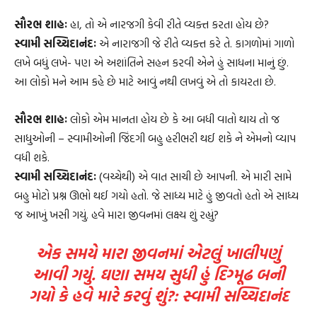
સૌરભ શાહઃ
હા, તો એ નારજગી કેવી રીતે વ્યક્ત કરતા હોય છે?
સ્વામી સચ્ચિદાનંદઃ
એ નારાજગી જે રીતે વ્યક્ત કરે તે. કાગળોમાં ગાળો
લખે બધું લખે- પણ એ અશાંતિને સહન કરવી એને હું સાધના માનું છું.
આ લોકો મને આમ કહે છે માટે આવું નથી લખવું એ તો કાયરતા છે.
સૌરભ શાહઃ
લોકો એમ માનતા હોય છે કે આ બધી વાતો થાય તો જ
સાધુઓની – સ્વામીઓની જિંદગી બહુ હરીભરી થઈ શકે ને એમનો વ્યાપ
વધી શકે.
સ્વામી સચ્ચિદાનંદઃ
(વચ્ચેથી) એ વાત સાચી છે આપની. એ મારી સામે
બહુ મોટો પ્રશ્ન ઊભો થઈ ગયો હતો. જે સાધ્ય માટે હું જીવતો હતો એ સાધ્ય
જ આખું ખસી ગયું. હવે મારા જીવનમાં લક્ષ્ય શું રહ્યું?
એક સમયે મારા જીવનમાં એટલું ખાલીપણું
આવી ગયું. ઘણા સમય સુધી હું દિગ્મૂઢ બની
ગયો કે હવે મારે કરવું શું?: સ્વામી સચ્ચિદાનંદ