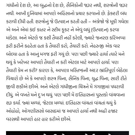
ગાંધીનો દેશ છે, આ બુદ્ધનો દેશ છે, સૈનિકોની જરૂર નથી, શસ્ત્રોની જરૂર
નથી. આખી દુનિયામાં આપણે અહિંસાનો પ્રચાર કરવાનો છે. ફેક્ટરી બંધ
કરાવી દીધી હતી. શસ્ત્રોનું જે ઉત્પાદન કરતી હતી – અંગ્રેજો જે મૂકી ગયેલા
એ અને એમાં કંઈ કાતર ને સ્ટીમ કૂકર ને એવું બધું (ઉત્પાદન) કરવા
માંડેલા. અને એટલે જ કશી તૈયારી નહીં કરેલી, જ્યારે જનરલ કરિઅપ્પા
ફરી ફરીને કહરેતા હતા કે તૈયારી કરો, તૈયારી કરો. નેહરુજી એક વાર
બોલ્યા હતા કે આનું મગજ ફરી ગયું છે. પણ પછી જ્યારે હાર્યા ત્યારે મને
થયું કે ખરેખર આપણે તૈયારી ન કરી એટલા માટે આપણે હાર્યા. પણ
તૈયારી કેમ ન કરી? કારણ કે, આપણા મસ્તિષ્કની અંદર ભ્રાંતિપૂર્ણ બેઠેલા
વિચારો છે એ કે આપણે શસ્ત્ર વિના, સૈનિક વિના, યુદ્ધ વિના, સારી રીતે
જીવી શકીએ છીએ. અને એટલે ગાંધીજીના ચિત્રને મેં ગંગાજીમાં પધરાવી
દીધું, એ વખતે મને દુઃખ થયું. પણ પછી મેં ઇતિહાસનાં પુસ્તકો વાંચવાના
શરૂ કર્યાં. જ્યાં મળ્યાં, જેટલા મળ્યાં. ઇતિહાસ વાંચતાં વાંચતાં થયું કે
ઓહોહો, ઓગણીસસો બાસઠમાં જ આપણે હાર્યા નથી અઢી હજાર
વરસથી આપણે હાર હાર કરીએ છીએ.