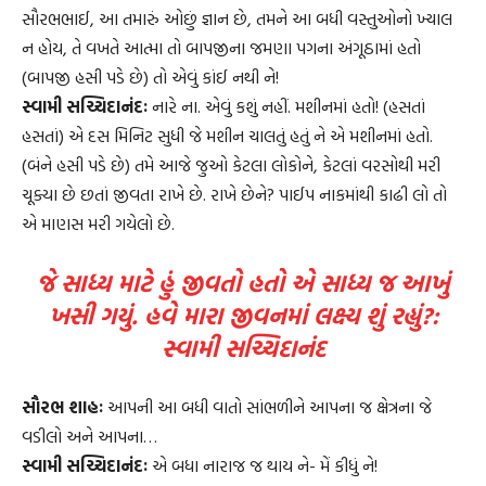
સૌરભભાઈ, આ તમારું ઓછું જ્ઞાન છે, તમને આ બધી વસ્તુઓનો ખ્યાલ
ન હોય, તે વખતે આત્મા તો બાપજીના જમણા પગના અંગૂઠામાં હતો
(બાપજી હસી પડે છે) તો એવું કાંઈ નથી ને!
સ્વામી સચ્ચિદાનંદઃ
નારે ના. એવું કશું નહીં. મશીનમાં હતો! (હસતાં
હસતાં) એ દસ મિનિટ સુધી જે મશીન ચાલતું હતું ને એ મશીનમાં હતો.
(બંને હસી પડે છે) તમે આજે જુઓ કેટલા લોકોને, કેટલાં વરસોથી મરી
ચૂક્યા છે છતાં જીવતા રાખે છે. રાખે છેને? પાઈપ નાકમાંથી કાઢી લો તો
એ માણસ મરી ગયેલો છે.
જે સાધ્ય માટે હું જીવતો હતો એ સાધ્ય જ આખું
ખસી ગયું. હવે મારા જીવનમાં લક્ષ્ય શું રહ્યું?:
સ્વામી સચ્ચિદાનંદ
સૌરભ શાહઃ
આપની આ બધી વાતો સાંભળીને આપના જ ક્ષેત્રના જે
વડીલો અને આપના…
સ્વામી સચ્ચિદાનંદઃ
એ બધા નારાજ જ થાય ને- મેં કીધું ને!