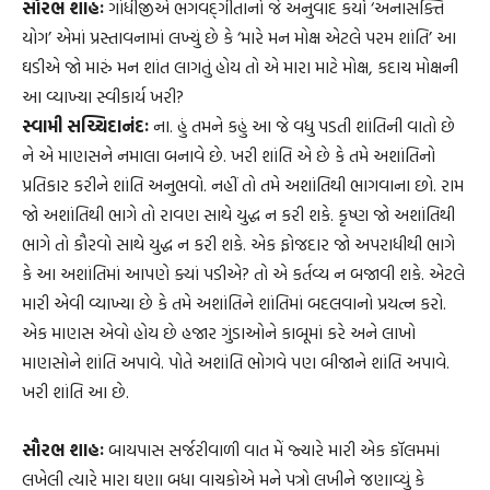
સૌરભ શાહઃ
ગાંધીજીએ ભગવદ્‌ગીતાનો જે અનુવાદ કર્યો ‘અનાસક્તિ
યોગ’ એમાં પ્રસ્તાવનામાં લખ્યું છે કે ‘મારે મન મોક્ષ એટલે પરમ શાંતિ’ આ
ઘડીએ જો મારું મન શાંત લાગતું હોય તો એ મારા માટે મોક્ષ, કદાચ મોક્ષની
આ વ્યાખ્યા સ્વીકાર્ય ખરી?
સ્વામી સચ્ચિદાનંદઃ
ના. હું તમને કહું આ જે વધુ પડતી શાંતિની વાતો છે
ને એ માણસને નમાલા બનાવે છે. ખરી શાંતિ એ છે કે તમે અશાંતિનો
પ્રતિકાર કરીને શાંતિ અનુભવો. નહીં તો તમે અશાંતિથી ભાગવાના છો. રામ
જો અશાંતિથી ભાગે તો રાવણ સાથે યુદ્ધ ન કરી શકે. કૃષ્ણ જો અશાંતિથી
ભાગે તો કૌરવો સાથે યુદ્ધ ન કરી શકે. એક ફોજદાર જો અપરાધીથી ભાગે
કે આ અશાંતિમાં આપણે ક્યાં પડીએ? તો એ કર્તવ્ય ન બજાવી શકે. એટલે
મારી એવી વ્યાખ્યા છે કે તમે અશાંતિને શાંતિમાં બદલવાનો પ્રયત્ન કરો.
એક માણસ એવો હોય છે હજાર ગુંડાઓને કાબૂમાં કરે અને લાખો
માણસોને શાંતિ અપાવે. પોતે અશાંતિ ભોગવે પણ બીજાને શાંતિ અપાવે.
ખરી શાંતિ આ છે.
સૌરભ શાહઃ
બાયપાસ સર્જરીવાળી વાત મેં જ્યારે મારી એક કૉલમમાં
લખેલી ત્યારે મારા ઘણા બધા વાચકોએ મને પત્રો લખીને જણાવ્યું કે