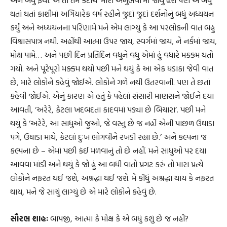
થતાં થતાં કાશીમાં અગિયારેક વર્ષ રહીને જુદાં જુદાં દર્શનોનું બધું અધ્યયન
કર્યું અને અધ્યયનના પરિણામે મને એમ લાગ્યું કે આ પરલોકની વાત બહુ
વિશ્વાસપાત્ર નથી. અહીંથી આત્મા ઉપર જાય, સ્વર્ગમાં જાય, ને નર્કમાં જાય,
મોક્ષ પામે… અને પછી દિન પ્રતિદિન વધુને વધુ એમાં હું વધારે મક્કમ થતો
ગયો. અને પૂરેપૂરો મક્કમ થયો પછી મને થયું કે આ એક ધડાકા જેવી વાત
છે, મારે લોકોને કહેવું જોઈએ. લોકોને ગળે નથી ઉતરવાની. પણ તે છતાં
કહેવી જોઈએ. એનું કારણ એ હતું કે પહેલાં સંસારી માણસને જોઈને દયા
આવતી, ‘અરેરે, કેટલા ખદબદતા કાદવમાં પડ્યા છે બિચારા’. પછી મને
થયું કે ‘અરેરે, આ સાધુઓ જુઓ, જે વસ્તુ છે જ નહીં એની પાછળ ઉઘાડા
પગે, ઉઘાડા માથે, કેટલાં દુઃખ ભોગવીને રખડી રહ્યા છે.’ અને કલ્પના જ
કલ્પના છે – એમાં પછી કંઈ મળવાનું તો છે નહીં. મને સાધુઓ પર દયા
આવવા માંડી અને થયું કે જો હું આ બધી વાતો પ્રગટ કરું તો મારા પ્રત્યે
લોકોને નફરત થઈ જશે, અશ્રદ્ધા થઈ જશે. મેં કીધું અશ્રદ્ધા થાય કે નફરત
થાય, મને જે સાચું લાગ્યું છે એ મારે લોકોને કહેવું છે.
સૌરભ શાહઃ
બાપજી, આત્મા કે મોક્ષ કે એ બધું કશું છે જ નહીં?