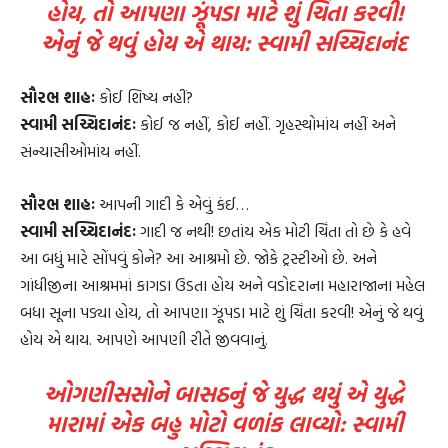
હોય, તો આપણા ઝૂંપડા માટે શું ચિંતા કરવી!
એનું જે થવું હોય એ થાય: સ્વામી સચ્ચિદાનંદ
સૌરભ શાહઃ
કોઈ શિષ્ય નહીં?
સ્વામી સચ્ચિદાનંદઃ
કોઈ જ નહીં, કોઈ નહીં. ગૃહસ્થોમાંય નહીં અને
સંન્યાસીઓમાંય નહીં.
સૌરભ શાહઃ
આપની ગાદી કે એવું કંઈ…
સ્વામી સચ્ચિદાનંદઃ
ગાદી જ નથી! છતાંય એક મોટી ચિંતા તો છે કે હવે
આ બધું મારે સોંપવું કોને? આ આશ્રમો છે. જોકે ટ્રસ્ટીઓ છે. અને
ગાંધીજીના આશ્રમમાં કાગડા ઉડતા હોય અને વડોદરાના મહારાજાના મહેલ
બધા સૂના પડ્યા હોય, તો આપણા ઝૂંપડા માટે શું ચિંતા કરવી! એનું જે થવું
હોય એ થાય. આપણે આપણી રીતે જીવવાનું.
ઓગણીસસોને બાસઠનું જે યુદ્ધ થયું એ યુદ્ધે
મારામાં એક બહુ મોટો વળાંક લાવ્યો: સ્વામી