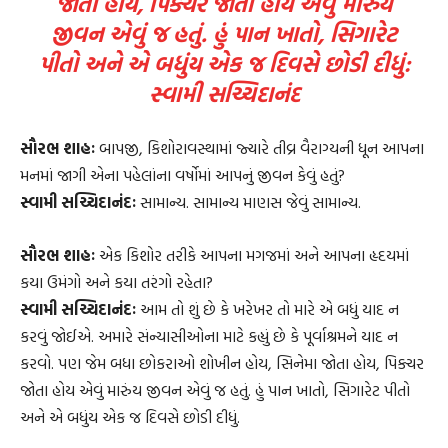
જોતા હોય, પિક્ચર જોતા હોય એવું મારુંય
જીવન એવું જ હતું. હું પાન ખાતો, સિગારેટ
પીતો અને એ બધુંય એક જ દિવસે છોડી દીધું:
સ્વામી સચ્ચિદાનંદ
સૌરભ શાહઃ
બાપજી, કિશોરાવસ્થામાં જ્યારે તીવ્ર વૈરાગ્યની ધૂન આપના
મનમાં જાગી એના પહેલાંના વર્ષોમાં આપનું જીવન કેવું હતું?
સ્વામી સચ્ચિદાનંદઃ
સામાન્ય. સામાન્ય માણસ જેવું સામાન્ય.
સૌરભ શાહઃ
એક કિશોર તરીકે આપના મગજમાં અને આપના હૃદયમાં
કયા ઉમંગો અને કયા તરંગો રહેતા?
સ્વામી સચ્ચિદાનંદઃ
આમ તો શું છે કે ખરેખર તો મારે એ બધું યાદ ન
કરવું જોઈએ. અમારે સંન્યાસીઓના માટે કહ્યું છે કે પૂર્વાશ્રમને યાદ ન
કરવો. પણ જેમ બધા છોકરાઓ શોખીન હોય, સિનેમા જોતા હોય, પિક્ચર
જોતા હોય એવું મારુંય જીવન એવું જ હતું. હું પાન ખાતો, સિગારેટ પીતો
અને એ બધુંય એક જ દિવસે છોડી દીધું.