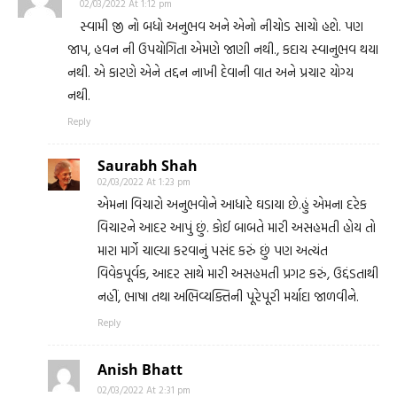
02/03/2022 At 1:12 pm
સ્વામી જી નો બધો અનુભવ અને એનો નીચોડ સાચો હશે. પણ
જાપ, હવન ની ઉપયોગિતા એમણે જાણી નથી., કદાચ સ્વાનુભવ થયા
નથી. એ કારણે એને તદ્દન નાખી દેવાની વાત અને પ્રચાર યોગ્ય
નથી.
Reply
Saurabh Shah
02/03/2022 At 1:23 pm
એમના વિચારો અનુભવોને આધારે ઘડાયા છે.હું એમના દરેક
વિચારને આદર આપું છું. કોઈ બાબતે મારી અસહમતી હોય તો
મારા માર્ગે ચાલ્યા કરવાનું પસંદ કરું છું પણ અત્યંત
વિવેકપૂર્વક, આદર સાથે મારી અસહમતી પ્રગટ કરું, ઉદ્દંડતાથી
નહીં, ભાષા તથા અભિવ્યક્તિની પૂરેપૂરી મર્યાદા જાળવીને.
Reply
Anish Bhatt
02/03/2022 At 2:31 pm