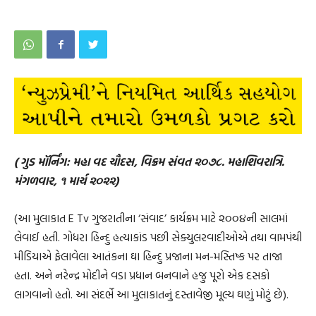
( ગુડ મૉર્નિંગ: મહા વદ ચૌદસ, વિક્રમ સંવત ૨૦૭૮. મહાશિવરાત્રિ.
મંગળવાર, ૧ માર્ચ ૨૦૨૨)
(આ મુલાકાત E Tv ગુજરાતીના ‘સંવાદ’ કાર્યક્રમ માટે ૨૦૦૪ની સાલમાં
લેવાઈ હતી. ગોધરા હિન્દુ હત્યાકાંડ પછી સેક્યુલરવાદીઓએ તથા વામપંથી
મીડિયાએ ફેલાવેલા આતંકના ઘા હિન્દુ પ્રજાના મન-મસ્તિષ્ક પર તાજા
હતા. અને નરેન્દ્ર મોદીને વડા પ્રધાન બનવાને હજુ પૂરો એક દસકો
લાગવાનો હતો. આ સંદર્ભે આ મુલાકાતનું દસ્તાવેજી મૂલ્ય ઘણું મોટું છે).