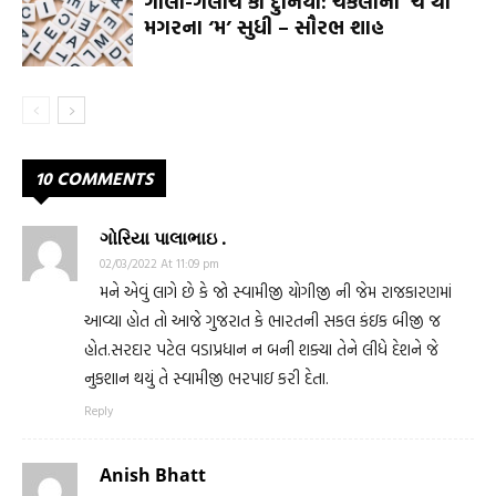
ગાલી-ગલૌંચ કી દુનિયા: ચકલીના ‘ચ’થી
મગરના ‘મ’ સુધી – સૌરભ શાહ
10 COMMENTS
ગોરિયા પાલાભાઇ .
02/03/2022 At 11:09 pm
મને એવું લાગે છે કે જો સ્વામીજી યોગીજી ની જેમ રાજકારણમાં
આવ્યા હોત તો આજે ગુજરાત કે ભારતની સકલ કંઇક બીજી જ
હોત.સરદાર પટેલ વડાપ્રધાન ન બની શક્યા તેને લીધે દેશને જે
નુકશાન થયું તે સ્વામીજી ભરપાઇ કરી દેતા.
Reply
Anish Bhatt