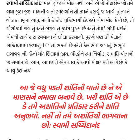
સ્વામી સચ્ચિદાનંદઃ
મારી દૃષ્ટિએ મોક્ષ નથી. અને એ જે મોક્ષ છે- જો તમે
બધા જુદા જુદા મોક્ષની વાતો સાંભળોને તો તમને હસવું જ આવે. હું તમને
થોડાક નમૂના આપું. માનો કે કોઈ પુષ્ટિમાર્ગી છે. હવે એમાં મોક્ષ કેવો છે, તો
ગૌલોકમાં જવાનું અને ભગવાન કૃષ્ણ પુરુષ છે અને તમારે ગોપી થઈને
એમની સાથે રાસ રમવાના ને લીલા કરવાની, પુરુષે પણ હોં! પેલાને
સાકેતધામમાં જવાનું. શિવના ભક્તો છે એને કૈલાસમાં જવાનું, ભભૂતિ
લગાવવાની. જૈનો મોક્ષશિલામાં જાય. બૌદ્ધોને ત્યાં નિર્વાણ સમાપ્તિ-પોતાની
જ સમાપ્તિ છે. આમ, આપણને એમ થાય કે આવો મોક્ષ? મને લાગે છે કે
આવું કંઈ નથી.
આ જે વધુ પડતી શાંતિની વાતો છે ને એ
માણસને નમાલા બનાવે છે. ખરી શાંતિ એ છે
કે તમે અશાંતિનો પ્રતિકાર કરીને શાંતિ
અનુભવો. નહીં તો તમે અશાંતિથી ભાગવાના
છો: સ્વામી સચ્ચિદાનંદ