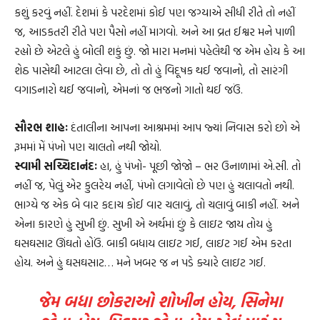
કશું કરવું નહીં. દેશમાં કે પરદેશમાં કોઈ પણ જગ્યાએ સીધી રીતે તો નહીં
જ, આડકતરી રીતે પણ પૈસો નહીં માગવો. અને આ વ્રત ઈશ્વર મને પાળી
રહ્યો છે એટલે હું બોલી શકું છું. જો મારા મનમાં પહેલેથી જ એમ હોય કે આ
શેઠ પાસેથી આટલા લેવા છે, તો તો હું વિદૂષક થઈ જવાનો, તો સારંગી
વગાડનારો થઈ જવાનો, એમનાં જ ભજનો ગાતો થઈ જઉં.
સૌરભ શાહઃ
દંતાલીના આપના આશ્રમમાં આપ જ્યાં નિવાસ કરો છો એ
રૂમમાં મેં પંખો પણ ચાલતો નથી જોયો.
સ્વામી સચ્ચિદાનંદઃ
હા, હું પંખો- પૂછી જોજો – ભર ઉનાળામાં એ.સી. તો
નહીં જ, પેલું એર કુલરેય નહીં, પંખો લગાવેલો છે પણ હું ચલાવતો નથી.
ભાગ્યે જ એક બે વાર કદાચ કોઈ વાર ચલાવું, તો ચલાવું બાકી નહીં. અને
એના કારણે હું સુખી છું. સુખી એ અર્થમાં છું કે લાઇટ જાય તોય હું
ઘસઘસાટ ઊંઘતો હોઉં. બાકી બધાય લાઇટ ગઈ, લાઇટ ગઈ એમ કરતા
હોય. અને હું ઘસઘસાટ… મને ખબર જ ન પડે ક્યારે લાઇટ ગઈ.
જેમ બધા છોકરાઓ શોખીન હોય, સિનેમા