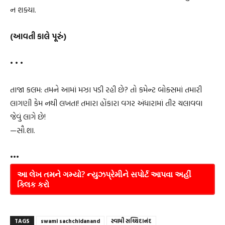
ન શક્યા.
(આવતી કાલે પૂરું)
• • •
તાજા કલમ: તમને આમાં મઝા પડી રહી છે? તો કમેન્ટ બોક્સમાં તમારી
લાગણી કેમ નથી લખતા! તમારા હોંકારા વગર અંધારામાં તીર ચલાવવા
જેવું લાગે છે!
—સૌ.શા.
•••
આ લેખ તમને ગમ્યો? ન્યુઝપ્રેમીને સપોર્ટ આપવા અહીં
ક્લિક કરો
TAGS
swami sachchidanand
સ્વામી સચ્ચિદાનંદ