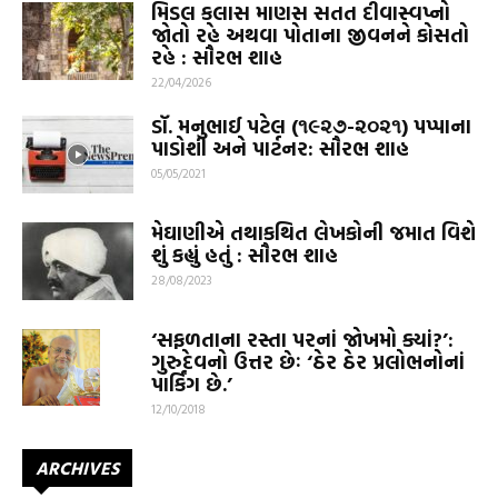
મિડલ કલાસ માણસ સતત દીવાસ્વપ્નો
જોતો રહે અથવા પોતાના જીવનને કોસતો
રહે : સૌરભ શાહ
22/04/2026
ડૉ. મનુભાઈ પટેલ (૧૯૨૭-૨૦૨૧) પપ્પાના
પાડોશી અને પાર્ટનર: સૌરભ શાહ
05/05/2021
મેઘાણીએ તથાકથિત લેખકોની જમાત વિશે
શું કહ્યું હતું : સૌરભ શાહ
28/08/2023
‘સફળતાના રસ્તા પરનાં જોખમો ક્યાં?’:
ગુરુદેવનો ઉત્તર છેઃ ‘ઠેર ઠેર પ્રલોભનોનાં
પાર્કિંગ છે.’
12/10/2018
ARCHIVES