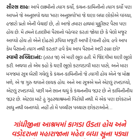
સૌરભ શાહઃ
આપે લક્ષ્મીનો ત્યાગ કર્યો, કંચન-કામિનીનો ત્યાગ કર્યો પણ
આપને જે અનુભવો થયા ‘મારા અનુભવો’માં જે ઘણા બધા લોકોએ વાંચ્યા,
હજારો પ્રતો એની વેચાઈ છે, તો આજે તમારા હાથમાં મુઠ્ઠીભર પૈસા પણ
હોય છે. મેં તમને દંતાલીમાં પૈસાનો વહેવાર કરતાં જોયા છે કે પેલો મજૂર
આવ્યો હોય તો એને દોઢસો રૂપિયા મજૂરી આપી દેવાની હોય. હવે આપ
કેમ પૈસાનો ત્યાગ નથી કરતા? હવે કેમ આપ પૈસાને અડી રહ્યા છો?
સ્વામી સચ્ચિદાનંદઃ
(તરત જ) એ મારી ભૂલ હતી. મેં જિંદગીમાં ઘણી ભૂલો
કરી. અથવા તો એમ કહો કે ઘણી ભૂલો કરાવડાવી મારા પાસે, અને મારા
મગજમાં સૂત્ર બેસી ગયેલું કે કંચન-કામિનીનો જે ત્યાગી હોય એને જ મોક્ષ
મળે, એ જ ગુરુ થવાને લાયક હોય. અને આ સૂત્રએ મને એટલું રખડાવ્યો,
એટલું રખડાવ્યો. પછી મને ભાન થયું કે કંચનનીય જરૂર છે ને કામિનીનીય
જરૂર છે. એટલા માટે હું ગૃહસ્થાશ્રમનો વિરોધી નથી. મેં એક પણ છોકરાને
સાધુ નથી બનાવ્યો. નહીં તો મેં પચ્ચીસ પચ્ચાસ છોકરાઓને…
ગાંધીજીના આશ્રમમાં કાગડા ઉડતા હોય અને
વડોદરાના મહારાજાના મહેલ બધા સૂના પડ્યા