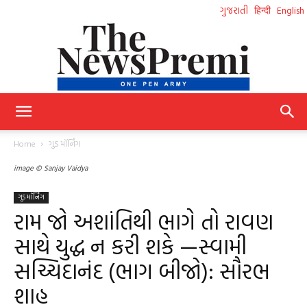
ગુજરાતી
हिन्दी
English
NewsPremi
Home
ગુડ મૉર્નિંગ
image © Sanjay Vaidya
Gujarati
ગુડ મૉર્નિંગ
રામ જો અશાંતિથી ભાગે તો રાવણ
સાથે યુદ્ધ ન કરી શકે —સ્વામી
સચ્ચિદાનંદ (ભાગ બીજો): સૌરભ
શાહ