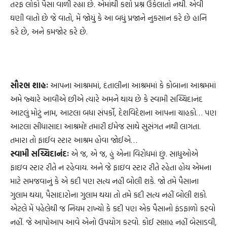
તરફ લોકો પૈસા વાળી રહ્યા છે. એમાંથી કશો પ્રશ્ન ઉકેલાતો નથી. એવી
ઘણી વાતો છે જે વાતો, મેં જોયું કે આ બધું પ્રજાને નુકસાન કરે છે હાનિ
કરે છે, અને કમજોર કરે છે.
સૌરભ શાહઃ
આપના આશ્રમમાં, દંતાલીના આશ્રમમાં કે કોબાના આશ્રમમાં
અમે જ્યારે આવીએ છીએ ત્યારે અમને થાય છે કે સ્વામી સચ્ચિદાનંદ
આટલું મોટું નામ, આટલા બધા સંપર્કો, દેશવિદેશના આપના ચાહકો… પણ
આટલા સીધાસાદા આશ્રમો! તમારી ઈમેજ સાથે સુસંગત નથી લાગતા.
તમારા તો ફાઈવ સ્ટાર આશ્રમ હોવા જોઈએ…
સ્વામી સચ્ચિદાનંદઃ
એ જ, એ જ, હું એના વિરોધમાં છું. સાધુઓએ
ફાઇવ સ્ટાર રીતે ન રહેવાય. અને જે ફાઇવ સ્ટાર રીતે રહેતા હોય એમના
માટે સમજવાનું કે એ કદી પણ સત્ય નહી બોલી શકે. જો તમે પૈસાના
ગુલામ થયા, પૈસાદારોના ગુલામ થયા તો તમે કદી સત્ય નહીં બોલી શકો.
એટલે મેં પહેલેથી જ નિયમ રાખ્યો કે કદી પણ એક પૈસાનો ફંડફાળો કરવો
નહીં. જે આપોઆપ આવે એનો ઉપયોગ કરવો. કોઈ સપ્તાહ નહીં બેસાડવી,