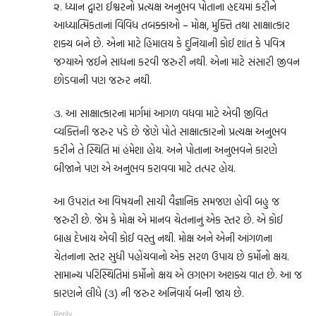
૨. ધ્યાન દ્વારા ઈશ્વરનો પ્રત્યક્ષ અનુભવ પોતાના હ્રદયમાં કરીને
આધ્યાત્મિકતાનાં વિવિધ તબક્કાઓ – મોક્ષ, મુક્તિ તથા સાક્ષાત્કાર
શક્ય બને છે. એના માટે હિમાલય કે દુનિયાની કોઈ શાંત કે પવિત્ર
જગ્યાએ જઈને સાધના કરવી જરુરી નથી. એના માટે સંસારી જીવન
છોડવાની પણ જરુર નથી.
૩. આ સાક્ષાત્કારના માર્ગમાં આગળ વધવા માટે એવી જીવિત
વ્યક્તિની જરુર પડે છે જેણે પોતે સાક્ષાત્કારનો પ્રત્યક્ષ અનુભવ
કરીને તે સ્થિતિ માં હંમેશા હોય. અને પોતાના અનુભવને કારણે
બીજાને પણ એ અનુભવ કરાવવા માટે તત્પર હોય.
આ ઉપરાંત આ વિષયની સાચી વૈજ્ઞાનિક સમજણ હોવી બહુ જ
જરુરી છે. જેમ કે મોક્ષ એ માનવ ચેતનાનું એક સ્તર છે. એ કોઈ
બાહ્ય દેખાય એવી કોઈ વસ્તુ નથી. મોક્ષ અને એની આંગળના
ચેતનાના સ્તર સુધી પહોંચવાનો એક સરળ ઉપાય છે કર્મોનો ક્ષય.
સામાન્ય પરિસ્થિતિમાં કર્મોનો ક્ષય એ લગભગ અશક્ય વાત છે. આ જ
કારણને લીધે (૩) ની જરુર અનિવાર્ય બની જાય છે.
Reply