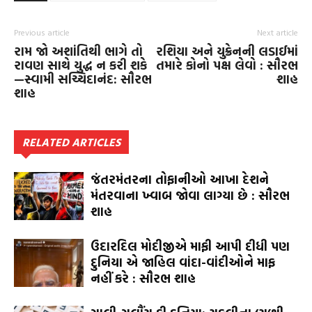
Previous article
Next article
રામ જો અશાંતિથી ભાગે તો
રશિયા અને યુક્રેનની લડાઈમાં
રાવણ સાથે યુદ્ધ ન કરી શકે
તમારે કોનો પક્ષ લેવો : સૌરભ
—સ્વામી સચ્ચિદાનંદ: સૌરભ
શાહ
શાહ
RELATED ARTICLES
જંતરમંતરના તોફાનીઓ આખા દેશને
મંતરવાના ખ્વાબ જોવા લાગ્યા છે : સૌરભ
શાહ
ઉદારદિલ મોદીજીએ માફી આપી દીધી પણ
દુનિયા એ જાહિલ વાંદા-વાંદીઓને માફ
નહીં કરે : સૌરભ શાહ