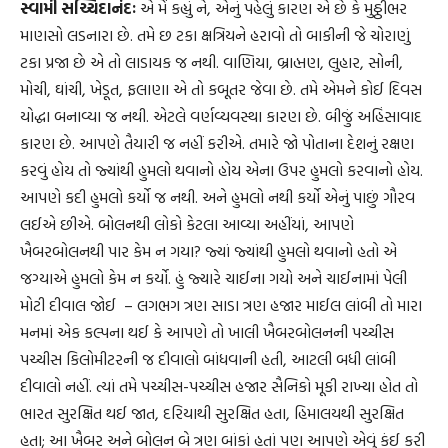
સ્વામી સચ્ચિદાનંદઃ
એ મેં કહ્યું ને, એનું પહેલું કારણ એ છે કે મુઠ્ઠીભર
માણસો લડનારા છે. તમે છ ટકા ક્ષત્રિયને હરાવો તો બાકીની જે ચોરાણું
ટકા પ્રજા છે એ તો લાડાયક જ નથી. વાણિયા, બ્રાહ્મણ, લુહાર, સોની,
મોચી, ઘાંચી, ખેડૂત, ફલાણા એ તો કબૂતર જેવા છે. તમે એમને કોઈ દિવસ
યોદ્ધા બનાવ્યા જ નથી. એટલે વર્ણવ્યવસ્થા કારણ છે. બીજું અહિંસાવાદ
કારણ છે. આપણે તૈયારી જ નહીં કરીએ. તમારે જો પોતાના દેશનું રક્ષણ
કરવું હોય તો જ્યાંથી હુમલો થવાનો હોય એના ઉપર હુમલો કરવાનો હોય.
આપણે કદી હુમલો કર્યો જ નથી. અને હુમલો નથી કર્યો એનું પાછું ગૌરવ
લઈએ છીએ. બોલનથી લોકો કેટલા આવ્યા અહીંયાં, આપણે
ખૈબરબોલનથી પાર કેમ ન ગયા? જ્યાં જ્યાંથી હુમલો થવાનો હતો એ
જગ્યાએ હુમલો કેમ ન કર્યો. હું જ્યારે ચાઈના ગયો અને ચાઈનામાં પેલી
મોટી દીવાલ જોઈ
– લગભગ ત્રણ સાડા ત્રણ હજાર માઈલ લાંબી તો મારા
મનમાં એક કલ્પના થઈ કે આપણે તો ખાલી ખૈબરબોલનની પચ્ચીસ
પચ્ચીસ કિલોમીટરની જ દીવાલો બાંધવાની હતી, આટલી બધી લાંબી
દીવાલો નહીં. ત્યાં તમે પચ્ચીસ-પચ્ચીસ હજાર સૈનિકો મૂકી રાખ્યા હોત તો
ભારત સુરક્ષિત થઈ જાત, દરિયાથી સુરક્ષિત હતા, હિમાલયથી સુરક્ષિત
હતા; આ ખૈબર અને બોલન બે ત્રણ બાંકાં હતાં પણ આપણે એવું કંઈ કરી