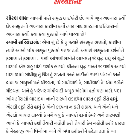
સચ્ચિદાનંદ
સૌરભ શાહઃ
આપની પાસે સમૃદ્ધ લાઇબ્રેરી છે. આપે ખૂબ અભ્યાસ કર્યો
છે. સંસ્કૃતનો અભ્યાસ કાશીમાં કર્યો ત્યાર બાદ ભારતના ઇતિહાસનો
અભ્યાસ કર્યો. કયા કયા પુસ્તકો આપે વાંચ્યા છે?
સ્વામી સચ્ચિદાનંદઃ
એમાં શું છે કે હું જ્યારે સંરસ્કૃત ભણતો, કાશીમાં
ત્યારે આખો ઝોક સંસ્કૃત પુસ્તકો પર જ હતો. અમારાં સંસ્કૃતના દર્શનોને
ફલાણાને ફલાણા… પછી ઓગણીસસોને બાસઠનું જે યુદ્ધ થયું એ યુદ્ધે
મારામાં એક બહુ મોટો વળાંક લાવ્યો. ચીનના યુદ્ધ વખતે જ વળાંક આવ્યો.
મારા રૂમમાં ગાંધીજીનું ચિત્ર હું રાખતો. અને ખાદીનાં કપડાં પહેરતો અને
બધા જ સાધુઓ મને ચીડવતા, ‘યે ગાંધીવાદી હૈ, ગાંધીવાદી હૈ’ એમ કહીને
ચીડવતા. અને હું ખરેખર ગાંધીવાદી અમુક અંશોમાં હતો પણ ખરો. પણ
ઓગણીસસો બાસઠમાં નાની સરખી લડાઈમાં ભારત ભૂંડી રીતે હાર્યું,
એટલી ભૂંડી રીતે હાર્યું કે એની કલ્પના ન કરી શકાય. અને એનો મને
એટલો આઘાત લાગ્યો કે મને થયું કે આપણે હાર્યા કેમ? અને તારવણી
આવી કે આપણે કશી તૈયારી નહોતી કરી. તૈયારી કેમ નહોતી કરી? કારણ
કે નેહરુજી અને વિનોબા અને એ બધા ફરીફરીને કહેતા હતા કે આ