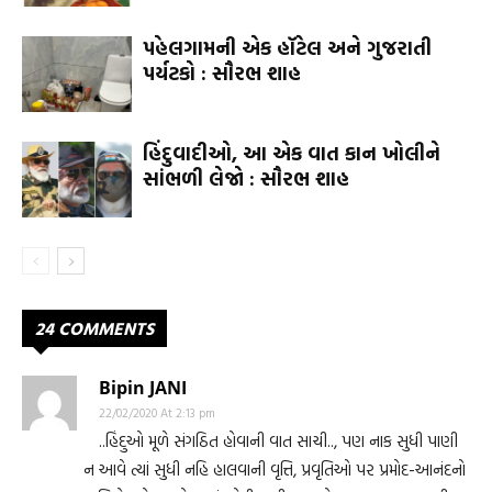
પહેલગામની એક હૉટેલ અને ગુજરાતી
પર્યટકો : સૌરભ શાહ
હિંદુવાદીઓ, આ એક વાત કાન ખોલીને
સાંભળી લેજો : સૌરભ શાહ
24 COMMENTS
Bipin JANI
22/02/2020 At 2:13 pm
..હિંદુઓ મૂળે સંગઠિત હોવાની વાત સાચી.., પણ નાક સુધી પાણી
ન આવે ત્યાં સુધી નહિ હાલવાની વૃત્તિ, પ્રવૃતિઓ પર પ્રમોદ-આનંદનો