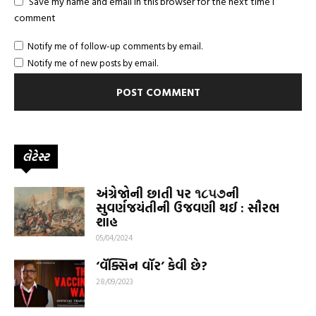
Save my name and email in this browser for the next time I
comment
Notify me of follow-up comments by email.
Notify me of new posts by email.
લેટેસ્ટ
અંગ્રેજોની છાતી પર ૧૮૫૭ની
સુવર્ણજયંતીની ઉજવણી થઈ : સૌરભ
શાહ
05/04/2024
‘વૅક્સિન વૉર’ કેવી છે?
28/09/2023