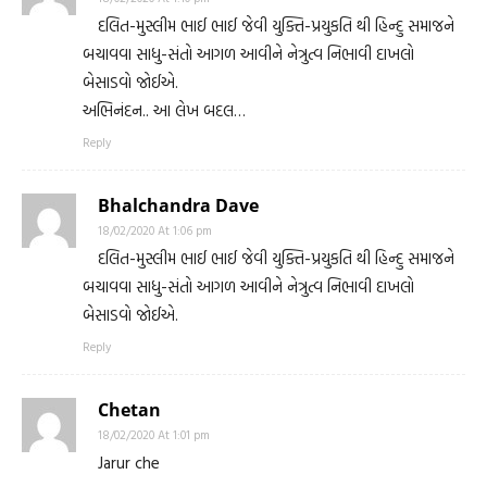
દલિત-મુસ્લીમ ભાઈ ભાઈ જેવી યુક્તિ-પ્રયુકતિ થી હિન્દુ સમાજને
બચાવવા સાધુ-સંતો આગળ આવીને નેત્રુત્વ નિભાવી દાખલો
બેસાડવો જોઈએ.
અભિનંદન.. આ લેખ બદલ…
Reply
Bhalchandra Dave
18/02/2020 At 1:06 pm
દલિત-મુસ્લીમ ભાઈ ભાઈ જેવી યુક્તિ-પ્રયુકતિ થી હિન્દુ સમાજને
બચાવવા સાધુ-સંતો આગળ આવીને નેત્રુત્વ નિભાવી દાખલો
બેસાડવો જોઈએ.
Reply
Chetan
18/02/2020 At 1:01 pm
Jarur che