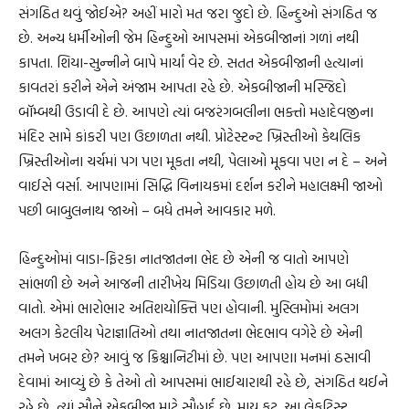
સંગઠિત થવું જોઈએ? અહીં મારો મત જરા જુદો છે. હિન્દુઓ સંગઠિત જ
છે. અન્ય ધર્મીઓની જેમ હિન્દુઓ આપસમાં એકબીજાનાં ગળાં નથી
કાપતા. શિયા-સુન્નીને બાપે માર્યાં વેર છે. સતત એકબીજાની હત્યાનાં
કાવતરાં કરીને એને અંજામ આપતા રહે છે. એકબીજાની મસ્જિદો
બૉમ્બથી ઉડાવી દે છે. આપણે ત્યાં બજરંગબલીના ભક્તો મહાદેવજીના
મંદિર સામે કાંકરી પણ ઉછાળતા નથી. પ્રોટેસ્ટન્ટ ખ્રિસ્તીઓ કેથલિક
ખ્રિસ્તીઓના ચર્ચમાં પગ પણ મૂકતા નથી, પેલાઓ મૂકવા પણ ન દે – અને
વાઈસે વર્સા. આપણામાં સિદ્ધિ વિનાયકમાં દર્શન કરીને મહાલક્ષ્મી જાઓ
પછી બાબુલનાથ જાઓ – બધે તમને આવકાર મળે.
હિન્દુઓમાં વાડા-ફિરકા નાતજાતના ભેદ છે એની જ વાતો આપણે
સાંભળી છે અને આજની તારીખેય મિડિયા ઉછાળતી હોય છે આ બધી
વાતો. એમાં ભારોભાર અતિશયોક્તિ પણ હોવાની. મુસ્લિમોમાં અલગ
અલગ કેટલીય પેટાજ્ઞાતિઓ તથા નાતજાતના ભેદભાવ વગેરે છે એની
તમને ખબર છે? આવું જ ક્રિશ્ચાનિટીમાં છે. પણ આપણા મનમાં ઠસાવી
દેવામાં આવ્યું છે કે તેઓ તો આપસમાં ભાઈચારાથી રહે છે, સંગઠિત થઈને
રહે છે, ત્યાં સૌને એકબીજા માટે સૌહાર્દ છે. માય ફુટ. આ લેફ્‌ટિસ્ટ