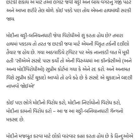
છટકી શકાય એ માટે તેઓ લંગોટ જેવી ચડ્ડી અને બાંય વગરનું ગંજી પહેરે
અને આખા શરીરે તેલ ચોળે. કોઈ પકડે પણ તોય એમના હાથમાંથી સરકી
જાય.
મોદીના ચડ્ડી-બનિયનધારી જેવા વિરોધીઓ શું કરતા હોય છે? તમારા
હાથમાં પકડાય તો તરત જ છટકી જવા માટે એમની વિકૃત તર્કની દલીલો
તૈયાર જ હોય છે. ગયા અઠવાડિયે ટ્‌વિટર પર એક નાનકડી વાત મેં મૂકી
હતીઃ ‘સીએએ સંસદે પાસ કર્યો તો એની વિરુધ્ધમાં આ કૉન્ગ્રેસીઓ (અને
અન્ય મોદીવિરોધીઓ) સુપ્રીમ કોર્ટમાં ગયા કે એને રદ કરો. અને અનામત
વિશે સુપ્રીમ કોર્ટે ચુકાદો આપ્યો તો હવે કહે છે કે સંસદે એ ચુકાદાને બદલી
નાખવો જોઈએ!’
કોઈ પણ ભોગે મોદીનો વિરોધ કરો, મોદીના નિર્ણયોનો વિરોધ કરો,
મોદીના કામનો વિરોધ કરો – આ જ આ ચડ્ડી-બનિયાનધારી ગૅન્ગનો
મકસદ છે.
મોદીને મજબૂત કરવા માટે લોકો વારંવાર કહ્યા કરતા હોય છે કે હિન્દુઓએ