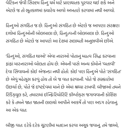
વેટિકન જેવી સિસ્ટમ હિન્દુ ધર્મ માટે પ્રાણઘાતક પુરવાર થઈ શકે અને
એટલે જ તો ભૂતકાળમાં ક્યારેય આવો અખતરો કરવામાં નથી આવ્યો.
હિન્દુઓ સંગઠિત જ છે. હિન્દુઓ સંગઠિત છે એટલે જ આપણા સંરક્ષણ
દળોમાં હિન્દુઓની બોલબાલા છે, હિન્દુત્વની બોલબાલા છે. હિન્દુઓ
સંગઠિત છે એટલે જ આપણે આ દેશમાં સલામતી અનુભવીએ છીએ.
‘હિન્દુઓ, સંગઠિત થાઓ’ એવા નારાઓ પોતાનું મહત્વ સિદ્ધ કરવાના
ફાંફાં મારનારાઓ બોલતા હોય છે. એમની પાસે અન્ય કોમોને ‘બતાવી’
દેવા સિવાયનો કોઈ એજન્ડા નથી હોતો. કોઈ પણ હિન્દુએ પોતે ‘સંગઠિત’
છે એવું મહેસૂસ કરવું હોય તો બે જ વાત કરવાની. પોતે જે સંસ્કારોમાં
ઉછર્યા છે, પોતે જે ઇષ્ટદેવમાં માને છે એમાં શ્રધ્ધા રાખવી. બીજાઓ તમને
રિડિક્‌યુલ કરે, તમારામાં ઈન્ફિરિયોરિટિ કૉમ્પ્લેક્‌સ જગાવવાની કોશિશ
કરે કે તમને જાત જાતની લાલચો આપીને આકર્ષે તો પણ અડગ રહેવાનું.
આ એક વાત.
બીજી વાત. દરેકે દરેક ચૂંટણીમાં મતદાન કરવા અચૂક જવાનું. તમે જાઓ,