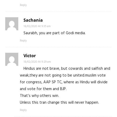
Reply
Sachania
18/02/2020 At 9:35 am
Saurabh, you are part of Godi media.
Reply
Victor
18/02/2020 At 9:29 am
Hindus are not brave, but cowards and sailfish and
weak,they are not going to be united.muslim vote
for congress, AAP SP TC, where as Hindu will divide
and vote for them and BJP.
That’s why others win.
Unless this tran change this will never happen.
Reply