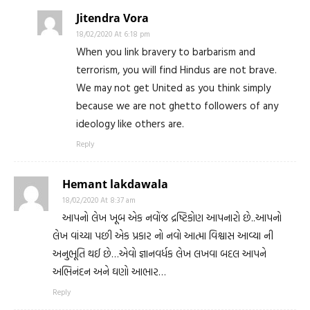
Jitendra Vora
18/02/2020 At 6:18 pm
When you link bravery to barbarism and
terrorism, you will find Hindus are not brave.
We may not get United as you think simply
because we are not ghetto followers of any
ideology like others are.
Reply
Hemant lakdawala
18/02/2020 At 8:37 am
આપનો લેખ ખૂબ એક નવોંજ દ્રષ્ટિકોણ આપનારો છે..આપનો
લેખ વાંચ્યા પછી એક પ્રકાર નો નવો આત્મા વિશ્વાસ આવ્યા ની
અનુભૂતિ થઈ છે…એવો જ્ઞાનવર્ધક લેખ લખવા બદલ આપને
અભિનંદન અને ઘણો આભાર…
Reply