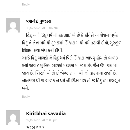
Reply
આનંદ પુજારા
18/02/2020 At 11:06 pm
હિંદુ અને હિંદુ ધર્મ ની કઠણાઈ એ છે કે કૉંગ્રેસે આયોજન પૂર્વક
હિંદુ ને તેના ધર્મ થી દુર કર્યા, શિક્ષણ માંથી ધર્મ હટાવી દીધો, ગુરુકુળ
શિક્ષણ પ્રથા બંધ કરી દીધી.
આજે હિંદુ બાળકો ને હિંદુ ધર્મ વિશે શિક્ષણ આપવું હોય તો બાળક
ક્યાં જાય ? મુસ્લિમ બાળકો મદરસા માં જાય છે, જૈન ઉપાશ્રય માં
જાય છે, ખ્રિસ્તી એ તો કોન્વેન્ટ શાળા ઓ ની હારમાળા સર્જી છે.
નાનપણ થી જ બાળક ને ધર્મ ની શિક્ષા મળે તો જ હિંદુ ધર્મ મજબૂત
બને.
Reply
Kiritbhai savadia
18/02/2020 At 11:05 pm
સરસ ? ? ?