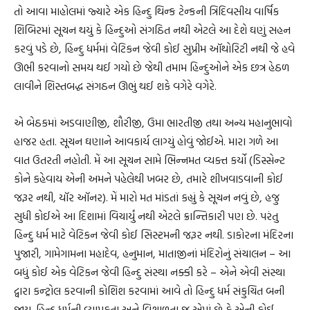
તો આવા માહોલમાં જ્યારે એક હિન્દુ થિન્ક ટેન્કની ત્રિદિવસીય વાર્ષિક
શિબિરમાં સૂચન થયું કે હિન્દુઓ સંગઠિત નથી એટલે આ દેશે ઘણું સહન
કરવું પડે છે, હિન્દુ ધર્મમાં વેટિકન જેવી કોઈ સુપ્રીમ ઑથોરિટી નથી જે હવે
ઊભી કરવાનો સમય થઈ ગયો છે જેથી તમામ હિન્દુઓને એક છત્ર હેઠળ
લાવીને શિસ્તબદ્ધ સંગઠન ઊભું થઈ શકે વગેરે વગેરે.
એ બેઠકમાં અડવાણીજી, શૌરીજી, ઉમા ભારતીજી તથા અન્ય મહાનુભાવો
હાજર હતા. સૂચન ઘણાને આવકાર્ય લાગ્યું હોવું જોઈએ. મારા ગળે આ
વાત ઉતરતી નહોતી. મેં આ સૂચન સામે ભિન્નમત વ્યક્ત કર્યો (ડિસ્સેન્ટ
કોને કહેવાય એની અમને પહેલેથી ખબર છે, તમારે શીખવાડવાની કોઈ
જરૂર નથી, યૉર ઑનર). મેં મારો મત માંડતાં કહ્યું કે સૂચન નવું છે, હજુ
સુધી કોઈએ આ દિશામાં વિચાર્યું નથી એટલે ક્રાન્તિકારી પણ છે. પરંતુ
હિન્દુ ધર્મ માટે વેટિકન જેવી કોઈ સિસ્ટમની જરૂર નથી. ડાકોરના મંદિરના
પુજારી, ગામેગામના મહાદેવ, હનુમાન, માતાજીનાં મંદિરોનું સંચાલન – આ
બધું કોઈ એક વેટિકન જેવી હિન્દુ સંસ્થા નક્કી કરે – એને એવી સંસ્થા
દ્વારા કન્ટ્રોલ કરવાની કોશિશ કરવામાં આવે તો હિન્દુ ધર્મ સંકુચિત બની
જાય. હિન્દુ ધર્મની વ્યાપકતા અને વિશાળતા જ એમાં છે કે એની કોઈ