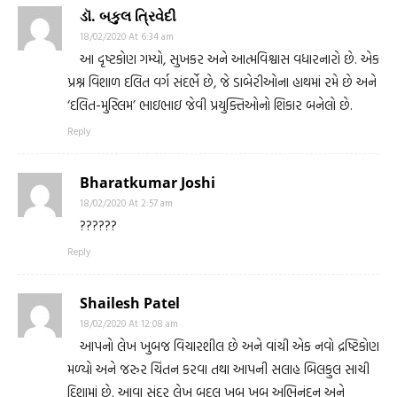
ડૉ. બકુલ ત્રિવેદી
18/02/2020 At 6:34 am
આ દૃષ્ટકોણ ગમ્યો, સુખકર અને આત્મવિશ્વાસ વધારનારો છે. એક
પ્રશ્ન વિશાળ દલિત વર્ગ સંદર્ભે છે, જે ડાબેરીઓના હાથમાં રમે છે અને
‘દલિત-મુસ્લિમ’ ભાઇભાઇ જેવી પ્રયુક્તિઓનો શિકાર બનેલો છે.
Reply
Bharatkumar Joshi
18/02/2020 At 2:57 am
??????
Reply
Shailesh Patel
18/02/2020 At 12:08 am
આપનો લેખ ખુબજ વિચારશીલ છે અને વાંચી એક નવો દ્રષ્ટિકોણ
મળ્યો અને જરુર ચિંતન કરવા તથા આપની સલાહ બિલકુલ સાચી
દિશામાં છે. આવા સુંદર લેખ બદલ ખૂબ ખૂબ અભિનંદન અને