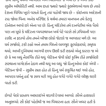
સુપ્રીમ ઑથોરિટી નથી. આમ છતાં જ્યારે જ્યારે કુંભમેળાઓ થાય છે ત્યારે
દેશના વિવિધ ખૂણે વસતો હિન્દુ ત્યાં પહોંચી જાય છે – કોઈનાય આદેશની
રાહ જોયા વિના. અનેક મસ્જિદ કે ચર્ચમાં તમારાં માનપાન તમે કેટલું
ડોનેશન આપો છો એના પર છે. હિન્દુ મંદિરોમાં તમે દાનપેટીમાં એક પૈસો
પણ ના મૂકો કે મંદિરના વ્યવસ્થાપન ખર્ચ પેટે વરસે સો રૂપિયાની પણ
રસીદ ન ફડાવો તોય તમને બીજા લોકો જેટલો જ આવકાર મળે છે. આ
ધર્મ સર્જાયો, ટકી રહ્યો અને તમામ વિઘ્નો બાવજૂદ ફૂલ્યોફાલ્યો, સમૃધ્ધ
થયો, આખી દુનિયામાં આગવી છાપ ઊભી કરી શક્યો એનું કારણ જ એ
છે કે આ બધું નૈસર્ગિક રીતે થયું. વેટિકન જેવી કોઈ કૃત્રિમ રીતે સર્જાયેલી
સંસ્થાના માર્ગદર્શન હેઠળ નથી થયું આ બધું. જો હિન્દુઓમાં કોઈ એવી –
વેટિકન જેવી – સુપ્રીમ સત્તા હોત તો હિન્દુ ધર્મ સંકુચિત થઈ ગયો હોત,
આપણા ધર્મનું હાર્દ જ સાવ મરી ગયું હોત વગેરે વગેરે વગેરે બીજી ઘણી
વાતો કરી.
છેવટે પેલો પ્રસ્તાવ અભરાઈએ ચડાવી દેવામાં આવ્યો. સૌએ હાશકારો
અનુભવ્યો. સૌ કોઈ પહેલેથી જ આ વિચારના હતા. સૌને ખબર હતી કે