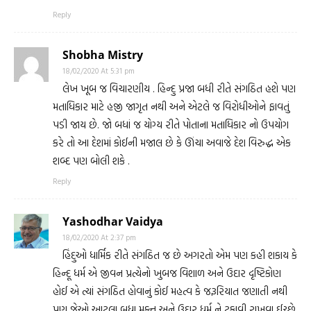
Reply
Shobha Mistry
18/02/2020 At 5:31 pm
લેખ ખૂબ જ વિચારણીય . હિન્દુ પ્રજા બધી રીતે સંગઠિત હશે પણ
મતાધિકાર માટે હજી જાગૃત નથી અને એટલે જ વિરોધીઓને ફાવતું
પડી જાય છે. જો બધાં જ યોગ્ય રીતે પોતાના મતાધિકાર નો ઉપયોગ
કરે તો આ દેશમાં કોઈની મજાલ છે કે ઊંચા અવાજે દેશ વિરુદ્ધ એક
શબ્દ પણ બોલી શકે .
Reply
Yashodhar Vaidya
18/02/2020 At 2:37 pm
હિંદુઓ ધાર્મિક રીતે સંગઠિત જ છે અગરતો એમ પણ કહી શકાય કે
હિન્દૂ ધર્મ એ જીવન પ્રત્યેનો ખુબજ વિશાળ અને ઉદાર દૃષ્ટિકોણ
હોઈ એ ત્યાં સંગઠિત હોવાનું કોઈ મહત્વ કે જરૂરિયાત જણાતી નથી
પણ જેઓ આટલા બધા મુક્ત અને ઉદાર ધર્મ ને ટકાવી રાખવા ઈચ્છે