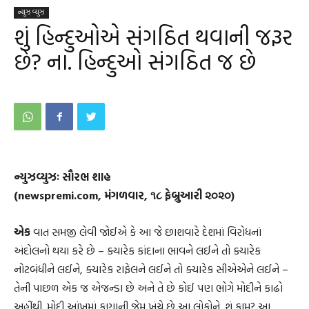
ન્યુઝ વ્યુઝ
શું હિન્દુઓએ સંગઠિત થવાની જરૂર
છે? ના. હિન્દુઓ સંગઠિત જ છે
ન્યુઝવ્યુઝઃ સૌરભ શાહ
(newspremi.com, મંગળવાર, ૧૮ ફેબ્રુઆરી ૨૦૨૦)
એક
વાત સમજી લેવી જોઈએ કે આ જે છાશવારે દેશમાં વિરોધનાં
અંદોલનો થયા કરે છે – ક્યારેક કાંદાના ભાવને લઈને તો ક્યારેક
નોટબંધીને લઈને, ક્યારેક રાફેલને લઈને તો ક્યારેક સીએએને લઈને –
તેની પાછળ એક જ એજન્ડા છે અને તે છે કોઈ પણ ભોગે મોદીને કાઢો
અહીંથી. મોદી આંખમાં કણાની જેમ ખૂંચે છે આ લોકોને. શું કામ? આ