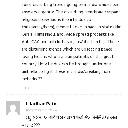
some disturbing trends going on in India which need
answers urgently. The disturbing trends are rampant
religious conversions (from hindus to
christianity/Islam), rampant Love Jhihads in states like
Kerala, Tamil Nadu, and, wide spread protests like
Anti-CAA and anti India slogans/bhashan baji. These
are disturbing trends which are upsetting peace
loving Indians who are true patriots of this great
country. How Hindus can be brought under one
umbrella to fight these anti India/breaking India
jhehadis ??
Reply
Liladhar Patel
18/02/2020 At 11:08 am
બહુ સરસ.. આત્મવિશ્વાસ વધારવાવાળો લેખ.. અભિનંદન અને
આભાર ???