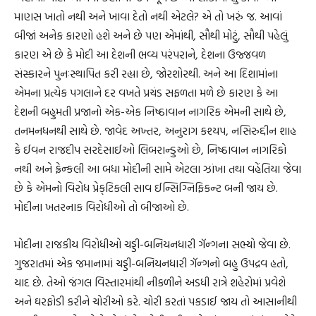
માણસ ખાતો નથી અને ખાવા દેતો નથી એટલે? એ તો ખરું જ. આવાં
બીજાં અનેક કારણો હશે અને છે પણ એમાંથી, સૌથી મોટું, સૌથી પહેલું
કારણ એ છે કે મોદી આ દેશની ભવ્ય પરંપરાને, દેશના ઉજ્જવળ
સંસ્કારને પુનઃસ્થાપિત કરી રહ્યા છે, જોરશોરથી. અને આ દિશામાંના
એમના પ્રત્યેક પગલાને દર વખતે પ્રચંડ સફળતા મળે છે કારણ કે આ
દેશની બહુમતી પ્રજાનો એક-એક નિષ્ઠાવાન નાગરિક એમની સાથે છે,
તનમનધનથી સાથે છે. જાવેદ અખ્તર, અનુરાગ કશ્યપ, નસિરુદ્દીન શાહ
કે ઈવન રાજદીપ સરદેસાઈઓ લિબરાન્ડુઓ છે, નિષ્ઠાવાન નાગરિકો
નથી અને ફ્રેન્કલી આ બધા મોદીની સામે એટલા ઝાંખા તથા વહેંતિયા જેવા
છે કે એમનો વિરોધ પ્રેક્‌ટિકલી સાવ ઈન્સિગ્નિફિકન્ટ બની જાય છે.
મોદીના ખતરનાક વિરોધીઓ તો બીજાઓ છે.
મોદીના રાજકીય વિરોધીઓ ચડ્ડી-બનિયનધારી ગૅન્ગના સભ્યો જેવા છે.
ગુજરાતમાં એક જમાનામાં ચડ્ડી-બનિયનધારી ગૅન્ગનો બહુ ઉપદ્રવ હતો,
યાદ છે. તેઓ જંગલ વિસ્તારમાંથી નીકળીને અડધી રાત્રે શહેરોમાં પ્રવેશે
અને ઘરફોડી કરીને ચોરીઓ કરે. ચોરી કરતાં પકડાઈ જાય તો આસાનીથી