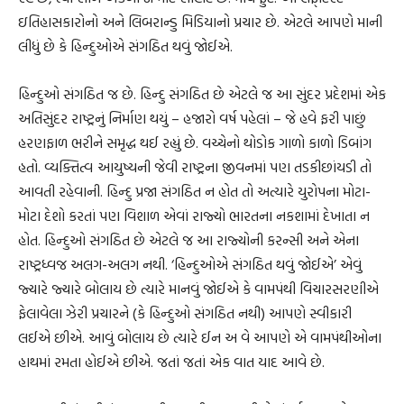
ઇતિહાસકારોનો અને લિબરાન્ડુ મિડિયાનો પ્રચાર છે. એટલે આપણે માની
લીધું છે કે હિન્દુઓએ સંગઠિત થવું જોઈએ.
હિન્દુઓ સંગઠિત જ છે. હિન્દુ સંગઠિત છે એટલે જ આ સુંદર પ્રદેશમાં એક
અતિસુંદર રાષ્ટ્રનું નિર્માણ થયું – હજારો વર્ષ પહેલાં – જે હવે ફરી પાછું
હરણફાળ ભરીને સમૃદ્ધ થઈ રહ્યું છે. વચ્ચેનો થોડોક ગાળો કાળો ડિબાંગ
હતો. વ્યક્તિત્વ આયુષ્યની જેવી રાષ્ટ્રના જીવનમાં પણ તડકીછાંયડી તો
આવતી રહેવાની. હિન્દુ પ્રજા સંગઠિત ન હોત તો અત્યારે યુરોપના મોટા-
મોટા દેશો કરતાં પણ વિશાળ એવાં રાજ્યો ભારતના નકશામાં દેખાતા ન
હોત. હિન્દુઓ સંગઠિત છે એટલે જ આ રાજ્યોની કરન્સી અને એના
રાષ્ટ્રધ્વજ અલગ-અલગ નથી. ‘હિન્દુઓએ સંગઠિત થવું જોઈએ’ એવું
જ્યારે જ્યારે બોલાય છે ત્યારે માનવું જોઈએ કે વામપંથી વિચારસરણીએ
ફેલાવેલા ઝેરી પ્રચારને (કે હિન્દુઓ સંગઠિત નથી) આપણે સ્વીકારી
લઈએ છીએ. આવું બોલાય છે ત્યારે ઈન અ વે આપણે એ વામપંથીઓના
હાથમાં રમતા હોઈએ છીએ. જતાં જતાં એક વાત યાદ આવે છે.