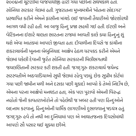
૨૦૦૪ની ચૂંટણીમાં વાજપાયીજી હારી ગયા પછીનો સંઘર્ષકાળ હતો.
સોનિયા સરકાર ગેલમાં હતી. ગુજરાતના મુખ્યમંત્રીને ‘મોતના સોદાગર’
પ્રસ્થાપિત કરીને એમને ફાંસીના માંચડે લઈ જવાની તૈયારીઓ જોરશોરથી
આગળ વધી રહી હતી. આ બાજુ હિન્દુ પ્રજા સહમી ગઈ હતી. ઈટલી અને
વેટિકનના ઈશારે ચાલતા ભારતના રાજમાં આવતી કાલે ક્યા હિન્દુનું શું
થશે એવા આતંકમાં આપણે જીવતા હતા. દીવાળીના દિવસે જ કાંચીના
શંકરાચાર્યની ખૂનના બેબુનિયાદ આક્ષેપ હેઠળ ધરપકડ કરીને એમને
જેલમાં ધકેલી દેવાની જુર્રત સોનિયા સરકારની મિલીભગતથી
જયલલિતાની સરકાર કરી શકતી હતી. જગદ્‌ગુરુ શંકરાચાર્ય જયેન્દ્ર
સરસ્વતીએ અઠવાડિયાઓ સુધી જેલમાં રહેવુ પડ્યું. છેક સુપ્રીમ કોર્ટમાં
ગયા પછી જામીન મળી અને દસકા પછી ચુકાદો આપ્યો કે તેઓ નિર્દોષ છે,
એમના પરના આક્ષેપો મનઘડંત હતા, એક પણ પુરાવો એમની વિરુદ્ધ
નહોતો જેની કાવતરાખોરોને તો પહેલેથી જ ખબર હતી પણ હિન્દુઓને
બદનામ કરવાનું, હિન્દુઓની ધાર્મિક લાગણીઓ દુભાવવાનું ષડયંત્ર હતું.
જગદ્‌ગુરુ હવે તો નથી આ દુનિયામાં પણ એ આઘાતજનક દિવસોમાંથી
આપણે સૌ પસાર થઈ ચૂક્યા છીએ.