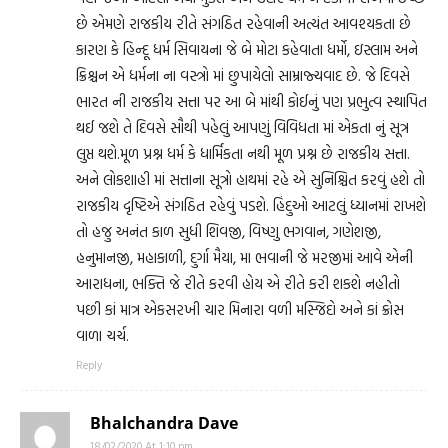
છે એમણે રાજકીય રીતે સંગઠિત રહેવાની અત્યંત આવશ્યકતા છે
કારણ કે હિન્દૂ ધર્મ સિવાયના જે બે મોટા કહેવાતા ધર્મો, ઇસ્લામ અને
ક્રિશ્ચન એ ધર્મના ના વસ્ત્રો માં છુપાયેલો સામ્રાજ્યવાદ છે. જે દિવસે
ભારત ની રાજકીય સત્તા પર આ બે માંથી કોઈનું પણ પ્રભુત્વ સ્થાપિત
થઈ જશે તે દિવસે સૌથી પહેલું આપણું વિવિધતા માં એકતા નું સૂત્ર
લુપ્ત થશે.મૂળ પ્રશ્ન ધર્મ કે ધાર્મિકતા નથી મૂળ પ્રશ્ન છે રાજકીય સત્તા.
અને લોકશાહી માં સત્તાના સૂત્રો હાથમાં રહે એ સુનિશ્ચિત કરવું હશે તો
રાજકીય દૃષ્ટિએ સંગઠિત રહેવું પડશે. હિંદુઓ આટલું ધ્યાનમાં રાખશે
તો હજુ અનંત કાળ સુધી શિવજી, વિષ્ણુ ભગવાન, ગણેશજી,
હનુમાનજી, મહાકાળી, દુર્ગા મૈયા, મા ભવાની જે મરજીમાં આવે એની
આરાધના, ભક્તિ જે રીતે કરવી હોય એ રીતે કરી શકશે નહીતો
પછી કાં માત્ર એકસરખી ચાર મિનારા વળી મસ્જિદો અને કાં ક્રોસ
વાળા ચર્ચ.
Reply
Bhalchandra Dave
18/02/2020 At 1:10 pm