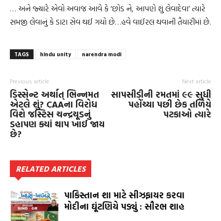
… અને જ્યારે એવો અવાજ આવે કે ‘છોડ ને, આપણે શું લેવાદેવા’ ત્યારે
સમજી લેવાનું કે ડાટા સેવ થઈ ગયો છે…હવે વાઈરલ થવાની તૈયારીમાં છે.
TAGS
hindu unity
narendra modi
Previous article
Next article
ડિસ્સેન્ટ અર્થાત્‌ ભિન્નમત
સાપસીડીની રમતમાં ૯૯ સુધી
એટલે શું? CAAના વિરોધ
પહોંચ્યા પછી છેક તળિયે
વિશે જસ્ટિસ ચન્દ્રચૂડનું
પટકાઓ ત્યારે
ડહાપણ ક્યાં થાપ ખાઈ જાય
છે?
RELATED ARTICLES
પાકિસ્તાન શા માટે સીઝફાયર કરવા
મોદીના ઘૂંટણિયે પડ્યું : સૌરભ શાહ