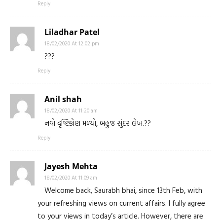
Reply
Liladhar Patel
18/02/2020 At 12:02 pm
???
Reply
Anil shah
18/02/2020 At 11:20 am
નવો દૃષ્ટિકોણ મળ્યો, બહુજ સુંદર લેખ.??
Reply
Jayesh Mehta
18/02/2020 At 11:09 am
Welcome back, Saurabh bhai, since 13th Feb, with
your refreshing views on current affairs. I fully agree
to your views in today’s article. However, there are