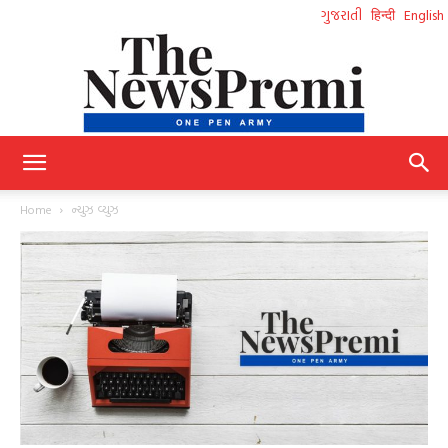
ગુજરાતી
हिन्दी
English
NewsPremi
Home
ન્યુઝ વ્યુઝ
Gujarati