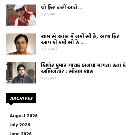
વો ફિર નહીં આતે…
06/01/2017
શામ સે આંખ મેં નમીં સી હૈ, આજ ફિર
આપ કી કમી સી હૈ :...
08/02/2024
કિશોર કુમાર ગાયક બનવા માગતા હતા કે
અભિનેતા? : સૌરભ શાહ
18/10/2023
ARCHIVES
August 2026
July 2026
June 2026