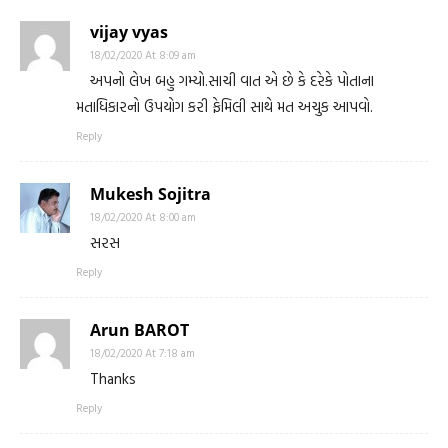
vijay vyas
18/02/2020 At 8:09 am
અપનો લેખ બહુ ગમ્યો.સાચી વાત એ છે કે દરેકે પોતાના
મતાધિકારનો ઉપયોગ કરી ફેમિલી સાથે મત અચુક આપવો.
Reply
Mukesh Sojitra
18/02/2020 At 8:00 am
સરસ
Reply
Arun BAROT
18/02/2020 At 7:18 am
Thanks
Reply