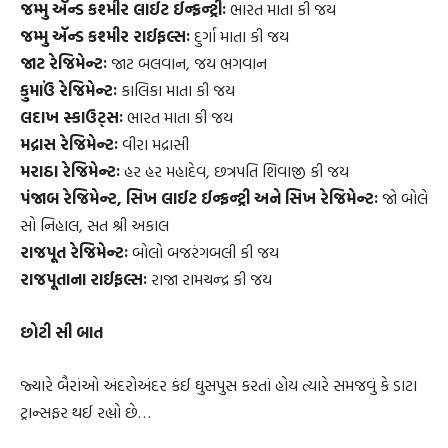
જમ્મુ ઍન્ડ કશ્મીર લાઈટ ઈન્ફ્રન્ટ્રીઃ
ભારત માતા કી જય
જમ્મુ ઍન્ડ કશ્મીર રાઈફલ્સઃ
દુર્ગા માતા કી જય
જાટ રેજિમેન્ટઃ
જાટ બલવાન, જય ભગવાન
કુમાઉં રેજિમેન્ટઃ
કાલિકા માતા કી જય
લદાખ સ્કાઉટ્‌સઃ
ભારત માતા કી જય
મદ્રાસ રેજિમેન્ટઃ
વીરા મદ્રાસી
મરાઠા રેજિમેન્ટઃ
હર હર મહાદેવ, છત્રપતિ શિવાજી કી જય
પંજાબ રેજિમેન્ટ, સિખ લાઈટ ઈન્ફ્રન્ટ્રી અને સિખ રેજિમેન્ટઃ
જો બોલે
સો નિહાલ, સત શ્રી અકાલ
રાજપૂત રેજિમેન્ટઃ
બોલો બજરંગબલી કી જય
રાજપૂતાના રાઈફલ્સઃ
રાજા રામચન્દ્ર કી જય
છોટી સી બાત
જ્યારે બૈરાંઓ અંદરોઅંદર કંઈ ઘુસપુસ કરતાં હોય ત્યારે સમજવું કે ડાટા
ટ્રાન્સફર થઈ રહ્યો છે…