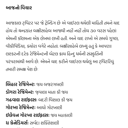
આજનો વિચાર
આજકાલ ટ્‌વિટર પર જે ટ્રેન્ડિંગ છે એ વાઈરલ થયેલી માહિતી તમને યાદ
હોય તો ચન્દ્રકાંત બક્ષીસાહેબ આજથી નહીં નહીં તોય ૩૦ વરસ પહેલાં
એમની કૉલમના એક લેખમાં લખી હતી. અને યાદ રાખો એ સમયે ગૂગલ,
વીકીપિડિયા, ક્યોરા વગેરે નહોતાં. બક્ષીસાહેબે લખ્યું હતું કે આપણા
લશ્કરની દરેક રેજિમેન્ટની બેટલ ક્રાય હિન્દુ ધર્મની સંસ્કૃતિની
પરંપરામાંથી આવે છે. એમને યાદ કરીને વાઈરલ થયેલું આ ટ્‌વિટરિયું
તમારી સમક્ષ પેશ છેઃ
બિહાર રેજિમેન્ટઃ
જય બજરંગબલી
ડોગરા રેજિમેન્ટઃ
જ્‌વાલા માતા કી જય
ગઢવાલ રાઈફલ્સઃ
બદરી વિશાલ કી જય
ગોરખા રેજિમેન્ટઃ
આયો ગોરખાલી
ઈલેવન ગોરખા રાઈફલ્સઃ
જય મહાકાલી
ધ ગ્રેનેડિયર્સઃ
સર્વદા શક્તિશાલી