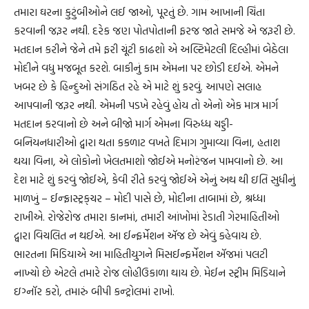
તમારા ઘરના કુટુંબીઓને લઈ જાઓ, પૂરતું છે. ગામ આખાની ચિંતા
કરવાની જરૂર નથી. દરેક જણ પોતપોતાની ફરજ જાતે સમજે એ જરૂરી છે.
મતદાન કરીને જેને તમે ફરી ચૂંટી કાઢશો એ અલ્ટિમેટલી દિલ્હીમાં બેઠેલા
મોદીને વધુ મજબૂત કરશે. બાકીનું કામ એમના પર છોડી દઈએ. એમને
ખબર છે કે હિન્દુઓ સંગઠિત રહે એ માટે શું કરવું. આપણે સલાહ
આપવાની જરૂર નથી. એમની પડખે રહેવું હોય તો એનો એક માત્ર માર્ગ
મતદાન કરવાનો છે અને બીજો માર્ગ એમના વિરુધ્ધ ચડ્ડી-
બનિયનધારીઓ દ્વારા થતા કકળાટ વખતે દિમાગ ગુમાવ્યા વિના, હતાશ
થયા વિના, એ લોકોનો ખેલતમાશો જોઈએ મનોરંજન પામવાનો છે. આ
દેશ માટે શું કરવું જોઈએ, કેવી રીતે કરવું જોઈએ એનું અથ થી ઇતિ સુધીનું
માળખું – ઈન્ફ્રાસ્ટ્રક્‌ચર – મોદી પાસે છે, મોદીના તાબામાં છે, શ્રધ્ધા
રાખીએ. રોજેરોજ તમારા કાનમાં, તમારી આંખોમાં રેડાતી ગેરમાહિતીઓ
દ્વારા વિચલિત ન થઈએ. આ ઈન્ફર્મેશન ઍજ છે એવું કહેવાય છે.
ભારતના મિડિયાએ આ માહિતીયુગને મિસઈન્ફર્મેશન ઍજમાં પલટી
નાખ્યો છે એટલે તમારે રોજ લોહીઉકાળા થાય છે. મેઈન સ્ટ્રીમ મિડિયાને
ઇગ્નૉર કરો, તમારું બીપી કન્ટ્રોલમાં રાખો.