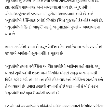
‘ન્યુઝપ્રેમી’નું લેખન-સંપાદન તથા એની સાજસજ્જા મુંબઈમાં થાય છે.
ટાઇપસેટિંગ ભાવનગર અને અમદાવાદમાં થાય છે. ‘ન્યુઝપ્રેમી’ના
એડમિનિસ્ટ્રેશનની જવાબદારી પૂણેથી નિભાવવામાં આવે છે અને
‘ન્યુઝપ્રેમી’ને ટેક્નિકલ સપોર્ટ બેંગ્લોર સ્થિત ગુજરાતી ટેકનોક્રેટ આપે છે.
‘ન્યુઝપ્રેમી’ની હિન્દી આવૃત્તિ માટેનું અનુવાદકાર્ય મુંબઈ – અમદાવાદમાં
થાય છે.
તમારા સપોર્ટની આશાએ ‘ન્યુઝપ્રેમી’ના દરેક આર્ટિકલમાં જાહેરખબરોની
જગ્યાએ અપીલની સૂચના/લિન્ક મૂકાય છે.
‘ન્યુઝપ્રેમી’ તમારા સ્વૈચ્છિક આર્થિક સપોર્ટથી અડીખમ રહી શકશે, વધુ
વાચકો સુધી પહોંચી શકશે અને નિયમિત ધોરણે સમૃદ્ધ વાચનસામગ્રી
ક્રિયેટ કરી શકશે. તમારામાંના દરેકે દરેક વાચકનો સ્વૈચ્છિક સહયોગ મળે
તે આવકાર્ય છે. તમારા તરફથી મળનારી કોઈ પણ નાની કે મોટી રકમ
‘ન્યુઝપ્રેમી’ માટે ખૂબ ઉપયોગી થવાની છે.
દર એક-બે અઠવાડિયે કે મહિને-બે મહિને મળતો તમારો નિયમિત પ્રતિસાદ