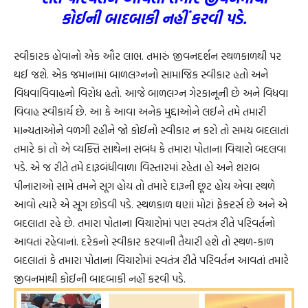
કોઈની બાદબાકી નહીં કરવી પડે.
સ્વીકારક હોવાનો એક ઔર લાભ. તમારું જીવનદર્શન સ્થળકાળથી પર
થઈ જશે. એક જમાનામાં બાળલગ્નનો સામાજિક સ્વીકાર હતો અને
વિધવાવિવાહનો વિરોધ હતો. આજે બાળલગ્ન ગેરકાનૂની છે અને વિધવા
વિવાહ સ્વીકાર્ય છે. આ કે આવા અનેક મુદ્દાઓને લઈને તમે તમારી
માન્યતાઓને વળગી રહીને જો કોઈનો સ્વીકાર ન કરો તો સમય બદલાતાં
તમારે કાં તો એ વ્યક્તિ સાથેના સંબંધ કે તમારા પોતાના વિચારો બદલવા
પડે. એ જ રીતે તમે દારૂબંધીવાળા વિસ્તારમાં રહેતા હો અને શરાબ
પીનારાઓ સામે તમને સૂગ હોય તો તમારે દારૂની છૂટ હોય એવા સ્થળે
આવો ત્યારે એ સૂગ છોડવી પડે. સ્થળકાળ ઘણાં મોટાં ફેક્ટર્સ છે અને એ
બદલાતા રહે છે. તમારા પોતાના વિચારોમાં પણ સ્વતંત્ર રીતે પરિવર્તનો
આવતાં રહેવાનાં. દરેકનો સ્વીકાર કરવાની તૈયારી હશે તો સ્થળ-કાળ
બદલાતાં કે તમારા પોતાના વિચારોમાં સ્વતંત્ર રીતે પરિવર્તન આવતાં તમારે
જીવનમાંથી કોઈની બાદબાકી નહીં કરવી પડે.