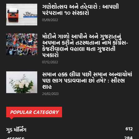
ગણેશોત્સવ અને તહેવારો : આપણી
પરંપરાના ૧૦ સંસ્કારો
05/09/2022
મોદીને ગાળો આપીને અને ગુજરાતનું
અપમાન કરીને તટસ્થતાના નામે કોંગ્રેસ-
કેજરીવાલને વહાલા થતા ગુજરાતી
પત્રકારો
07/12/2022
સમાન હક્ક લીધા પછી સમાન અન્યાયોમાં
પણ ભાગ પડાવવાના છો તમે? : સૌરભ
શાહ
26/02/2023
POPULAR CATEGORY
612
ગુડ મૉર્નિંગ
284