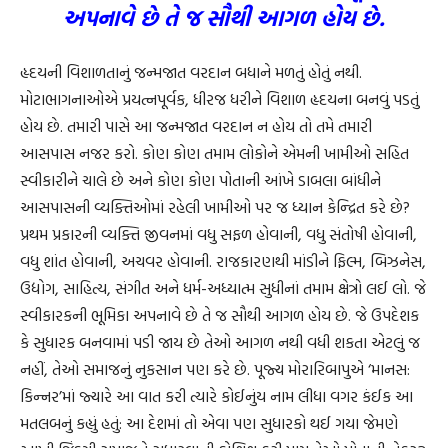
અપનાવે છે તે જ સૌથી આગળ હોય છે.
હૃદયની વિશાળતાનું જન્મજાત વરદાન બધાને મળતું હોતું નથી.
મોટાભાગનાઓએ પ્રયત્નપૂર્વક, ધીરજ ધરીને વિશાળ હૃદયના બનવું પડતું
હોય છે. તમારી પાસે આ જન્મજાત વરદાન ન હોય તો તમે તમારી
આસપાસ નજર કરો. કોણ કોણ તમામ લોકોને એમની ખામીઓ સહિત
સ્વીકારીને ચાલે છે અને કોણ કોણ પોતાની આંખે ડાબલા બાંધીને
આસપાસની વ્યક્તિઓમાં રહેલી ખામીઓ પર જ ધ્યાન કેન્દ્રિત કરે છે?
પ્રથમ પ્રકારની વ્યક્તિ જીવનમાં વધુ સફળ હોવાની, વધુ સંતોષી હોવાની,
વધુ શાંત હોવાની, અચવર હોવાની. રાજકારણથી માંડીને ફિલ્મ, બિઝનેસ,
ઉદ્યોગ, સાહિત્ય, સંગીત અને ધર્મ-અધ્યાત્મ સુધીનાં તમામ ક્ષેત્રો લઈ લો. જે
સ્વીકારકની ભૂમિકા અપનાવે છે તે જ સૌથી આગળ હોય છે. જે ઉપદેશક
કે સુધારક બનવામાં પડી જાય છે તેઓ આગળ નથી વધી શકતા એટલું જ
નહીં, તેઓ સમાજનું નુકસાન પણ કરે છે. પૂજ્ય મોરારિબાપુએ ‘માનસ:
કિન્નર’માં જ્યારે આ વાત કરી ત્યારે કોઈનુંય નામ લીધા વગર કંઈક આ
મતલબનું કહ્યું હતું: આ દેશમાં તો એવા પણ સુધારકો થઈ ગયા જેમણે