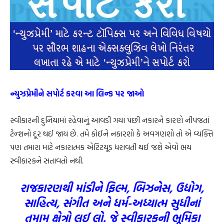
ન્યુઝપ્રેમીને સપોર્ટ કરવા આ લિન્ક પર જાઓ
સ્વીકારની દુનિયામાં રહેવાનું આવડી ગયા પછી નકારને કારણે નીપજતાં
ટેન્શનો દૂર થઈ જાય છે. તમે કોઈને નકારશો કે અવગણશો તો એ વ્યક્તિ
પણ તમારા માટે નકારાત્મક એટિટયૂડ ધરાવતી થઈ જશે એવો ભય
સ્વીકારકને સતાવતો નથી.
રાજકારણથી માંડીને ફિલ્મ, બિઝનેસ, ઉદ્યોગ,
સાહિત્ય, સંગીત અને ધર્મ-અધ્યાત્મ સુધીનાં
તમામ ક્ષેત્રો લઈ લો. જે સ્વીકારકની ભૂમિકા