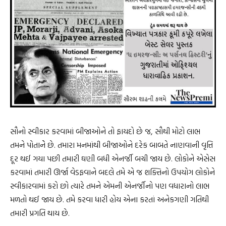
સૌનો સ્વીકાર કરવામાં બીજાઓને તો ફાયદો છે જ, સૌથી મોટો લાભ
તમને પોતાનેે છે. તમારા મનમાંથી બીજાઓને દરેક બાબતે નાણવાની વૃત્તિ
દૂર થઈ ગયા પછી તમારી ઘણી બધી એનર્જી બચી જાય છે. લોકોને એસેસ
કરવામાં તમારી ઊર્જા વેડફવાને બદલે તમે એ જ શક્તિનો ઉપયોગ લોકોને
સ્વીકારવામાં કરો છો ત્યારે તમને એમની એનર્જીનો પણ વધારાનો લાભ
મળતો થઈ જાય છે. તમે કરવા ધારી હોય એના કરતાં અનેકગણી ગતિથી
તમારી પ્રગતિ થાય છે.