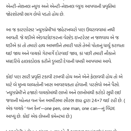
એન્ટી-નેશનલ ન્યુઝ અને એન્ટી-નેશનલ વ્યુઝ આપવાની પ્રવૃત્તિમાં
જોરશોરથી ભાગ લેવો પડતો હોય છે.
આ જ કારણોસર ‘ન્યુઝપ્રેમી’માં જાહેરખબરો પણ ઉઘરાવવામાં નથી
આવતી. જે ઘડીએ એડવર્ટાઇઝરના વેસ્ટેડ ઇન્ટરેસ્ટ ન જળવાય એ જ
ઘડીએ કાં તો તમારો હાથ આમળીને તમારી પાસે તેઓ પોતાનું ધાર્યું કરાવતા
થઈ જાય અને વાચકો ગેરમાર્ગે દોરવાઈ જાય, કાં પછી તમારી નૌકાને
મધદરિયે હાલકડોલક કરીને ડુબાડી દેવાની ધમકી આપવામાં આવે.
કોઈ પણ સારી પ્રવૃત્તિ ટકાવી રાખવી હોય અને એને ફેલાવવી હોય તો એ
માટે બે મુખ્ય બાબતોની ખાસ આવશ્યકતા હોવાની. પરસેવો અને પૈસો.
‘ન્યુઝપ્રેમી’ને હજારો વાચકોમાંથી લાખો અને લાખોમાંથી કરોડો સુધી લઈ
જવાની મહેનત વન પેન આર્મીસમા સૌરભ શાહ દ્વારા 24×7 થઈ રહી છે. (
એક વાચકે ‘ વન કેન’—one pen, one man, one can—નું બિરૂદ
આપ્યું છે. કોઈ એક લેખની કમેન્ટમાં છે.)