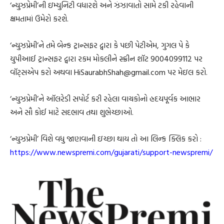
‘ન્યુઝપ્રેમી’ની ઇમ્યુનિટી વધારશે અને ઝંઝાવાતો સામે ટકી રહેવાની
ક્ષમતામાં ઉમેરો કરશે.
‘ન્યુઝપ્રેમી’ને તમે બેન્ક ટ્રાન્સફર દ્વારા કે પછી પેટીએમ, ગુગલ પે કે
યુપીઆઈ ટ્રાન્સફર દ્વારા રકમ મોકલીને સ્ક્રીન શૉટ 9004099112 પર
વૉટ્સએપ કરો અથવા HiSaurabhShah@gmail.com પર મેઇલ કરો.
‘ન્યુઝપ્રેમી’ને ઑલરેડી સપોર્ટ કરી રહેલા વાચકોનો હ્રદયપૂર્વક આભાર
અને સૌ કોઈ માટે સદભાવ તથા શુભેચ્છાઓ.
‘ન્યુઝપ્રેમી’ વિશે વધુ જાણવાની ઇચ્છા થાય તો આ લિન્ક ક્લિક કરો :
https://www.newspremi.com/gujarati/support-newspremi/