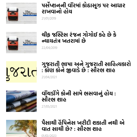
પર્સેપ્શનની વૉરમાં કોઠાસૂઝ પર આધાર
રાખવાનો હોય
21/01/2019
ચીફ જસ્ટિસ રંજન ગોગોઈ કહે છે કે
ન્યાયતંત્ર ખતરામાં છે
22/04/2019
ગુજરાતી ભાષા અને ગુજરાતી સાહિત્યકારો
: કોણ કોને જીવાડે છે : સૌરભ શાહ
21/04/2021
વૉચડૉગે કોની સામે ભસવાનું હોય :
સૌરભ શાહ
27/05/2021
પૈસાથી હૅપિનેસ ખરીદી શકાતી નથી એ
વાત સાચી છે? : સૌરભ શાહ
01/03/2023