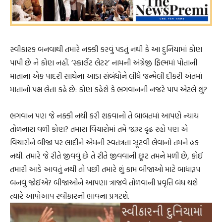
સ્વીકારક બનવાથી તમારે નક્કી કરવું પડતું નથી કે આ દુનિયામાં કોણ
પાપી છે ને કોણ નહીં. ‘સ્કાર્લેટ લેટર’ નામની અંગ્રેજી ફિલ્મમાં પોતાની
માતાના એક પાદરી સાથેના આડા સંબંધોને લીધે જન્મેલી દીકરી અંતમાં
માતાનો પક્ષ લેતાં કહે છે: કોણ કહેશે કે ભગવાનની નજરે પાપ એટલે શું?
ભગવાન પણ જે નક્કી નથી કરી શકવાનો તે બાબતમાં આપણે ન્યાય
તોળનારા વળી કોણ? તમારા વિચારોમાં તમે જરૂર દૃઢ રહો પણ એ
વિચારોને બીજા પર લાદીને એમની સ્વતંત્રતા ઝૂંટવી લેવાનો તમને હક
નથી. તમારે જે રીતે જીવવું છે તે રીતે જીવવાની છૂટ તમને મળી છે, કોઈ
તમારી આડે આવતું નથી તો પછી તમારે શું કામ બીજાઓ માટે બાધારૂપ
બનવું જોઈએ? બીજાઓને આપણા ત્રાજવે તોળવાની પ્રવૃત્તિ બંધ થશે
ત્યારે આપોઆપ સ્વીકારની ભાવના પ્રગટશે.