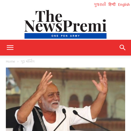
ગુજરાતી
हिन्दी
English
NewsPremi
Home
ગુડ મૉર્નિંગ
Gujarati