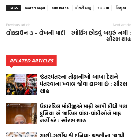
TAGS
morari bapu
ram katha
મોરારી બાપુ
રામ કથા
હિન્દુત્વ
Previous article
Next article
લોકડાઉન ૩ – લેખની યાદી
સ્મોકિંગ છોડવું અઘરું નથી :
સૌરભ શાહ
RELATED ARTICLES
જંતરમંતરના તોફાનીઓ આખા દેશને
મંતરવાના ખ્વાબ જોવા લાગ્યા છે : સૌરભ
શાહ
ઉદારદિલ મોદીજીએ માફી આપી દીધી પણ
દુનિયા એ જાહિલ વાંદા-વાંદીઓને માફ
નહીં કરે : સૌરભ શાહ
ગાલી-ગલૌંચ કી દુનિયા: ચકલીના ‘ચ’થી