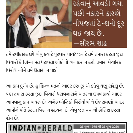
તમે સ્વીકારક છો એવું ક્યારે પુરવાર થાય? જ્યારે તમે તમારા કરતાં જુદા
વિચારો કે ભિન્ન મત ધરાવતા લોકોનો અનાદર ન કરો. તમારા વૈચારિક
વિરોધીઓને તમે ઉતારી ન પાડો.
આ કામ દુર્ગમ છે. હું ભિન્ન મતનો આદર કરું છું એ કહેવું ઘણું સહેલું છે,
પણ તમારા કરતાં જુદા વિચારો ધરાવનારાને અંતરના ઉમળકાથી આદર
આપવાનું કામ અઘરું છે. અનેક બૌદ્ધિકો વિરોધીઓને છેતરામણો આદર
આપીને પોતે કેટલા વિશાળ હૃદયના છે એવું જતાવવાની કોશિશ કરતા
હોય છે.