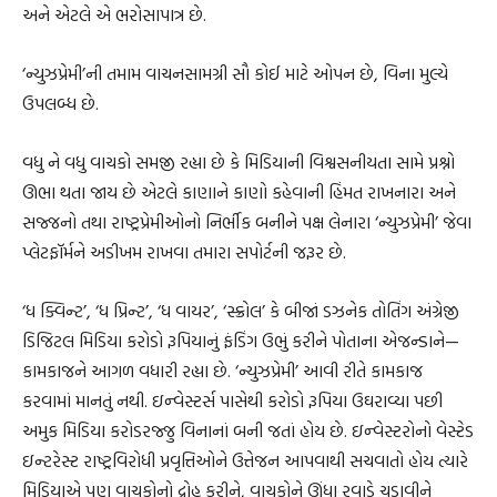
અને એટલે એ ભરોસાપાત્ર છે.
‘ન્યુઝપ્રેમી’ની તમામ વાચનસામગ્રી સૌ કોઈ માટે ઓપન છે, વિના મુલ્યે
ઉપલબ્ધ છે.
વધુ ને વધુ વાચકો સમજી રહ્યા છે કે મિડિયાની વિશ્વસનીયતા સામે પ્રશ્નો
ઊભા થતા જાય છે એટલે કાણાને કાણો કહેવાની હિંમત રાખનારા અને
સજ્જનો તથા રાષ્ટ્રપ્રેમીઓનો નિર્ભીક બનીને પક્ષ લેનારા ‘ન્યુઝપ્રેમી’ જેવા
પ્લેટફૉર્મને અડીખમ રાખવા તમારા સપોર્ટની જરૂર છે.
‘ધ ક્વિન્ટ’, ‘ધ પ્રિન્ટ’, ‘ધ વાયર’, ‘સ્ક્રોલ’ કે બીજાં ડઝનેક તોતિંગ અંગ્રેજી
ડિજિટલ મિડિયા કરોડો રૂપિયાનું ફંડિંગ ઉભું કરીને પોતાના એજન્ડાને—
કામકાજને આગળ વધારી રહ્યા છે. ‘ન્યુઝપ્રેમી’ આવી રીતે કામકાજ
કરવામાં માનતું નથી. ઇન્વેસ્ટર્સ પાસેથી કરોડો રૂપિયા ઉઘરાવ્યા પછી
અમુક મિડિયા કરોડરજ્જુ વિનાનાં બની જતાં હોય છે. ઇન્વેસ્ટરોનો વેસ્ટેડ
ઇન્ટરેસ્ટ રાષ્ટ્રવિરોધી પ્રવૃત્તિઓને ઉત્તેજન આપવાથી સચવાતો હોય ત્યારે
મિડિયાએ પણ વાચકોનો દ્રોહ કરીને, વાચકોને ઊંધા રવાડે ચડાવીને