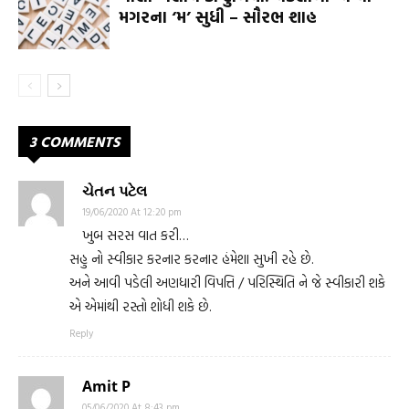
મગરના ‘મ’ સુધી – સૌરભ શાહ
3 COMMENTS
ચેતન પટેલ
19/06/2020 At 12:20 pm
ખુબ સરસ વાત કરી…
સહુ નો સ્વીકાર કરનાર કરનાર હંમેશા સુખી રહે છે.
અને આવી પડેલી અણધારી વિપત્તિ / પરિસ્થિતિ ને જે સ્વીકારી શકે
એ એમાંથી રસ્તો શોધી શકે છે.
Reply
Amit P
05/06/2020 At 8:43 pm