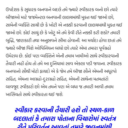
ઉપદેશક કે સુધારક બનવાને બદલે તમે જ્યારે સ્વીકારક બનો છો ત્યારે
બીજાઓ માટે જજમેન્ટલ બનવાની લાલચમાંથી મુક્ત થઈ જાઓ છો,
સામેની વ્યક્તિ સાચી છે કે ખોટી એ નક્કી કરવાની લાલચમાંથી મુક્ત થઈ
જાઓ છો. કોઈ સાચું છે કે ખોટું એ તમે કેવી રીતે નક્કી કરી શકો? તમારી
બુદ્ધિ, જાણકારી તથા અનુભવને સીમા હોવાની. આ મર્યાદા હોવા છતાં તમે
જ્યારે બીજા વિશે ઓપિનિયન બાંધો છો ત્યારે એમાં તમારા પૂર્વગ્રહો
ઉમેરાય છે. કોઈ પણ વ્યક્તિને એની તમામ ખામીઓ સાથે સ્વીકારવાની
તૈયારી નહીં હોય તો તમે આ દુનિયામાં સાવ એકલા પડી જવાના. સ્વીકારક
બનવાનો સૌથી મોટો ફાયદો એ કે જેમ તમે બીજા સૌને એમની અધૂરપો
સહિત, એમના આગ્રહો-દુરાગ્રહો સહિત, એમની સાથેના મતમતાંરો
બાવજૂદ સ્વીકારો છો એમ તમને પણ એ બધા જ તમારી આવી તમામ
ખાસિયતો સાથે સ્વીકારતા થઈ જશે.
સ્વીકાર કરવાની તૈયારી હશે તો સ્થળ-કાળ
બદલાતાં કે તમારા પોતાના વિચારોમાં સ્વતંત્ર
રીતે પરિવર્તન આવતાં તમારે જીવનમાંથી