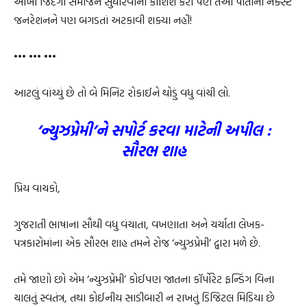
આખી જિંદગી સમાજને સુધારવાની કોશિશ કરી પણ તેઓ પોતાની નેક્સ્ટ
જનરેશનને પણ બગડતાં અટકાવી શક્યા નહીં!
••• ••• •••
આટલું વાંચ્યું છે તો બે મિનિટ રોકાઈને થોડું વધુ વાંચી લો.
‘ન્યુઝપ્રેમી’ને સપોર્ટ કરવા માટેની અપીલ :
સૌરભ શાહ
પ્રિય વાચકો,
ગુજરાતી ભાષાના સૌથી વધુ વંચાતા, વખણાતા અને ચર્ચાતા લેખક-
પત્રકારોમાંના એક સૌરભ શાહ તમને રોજ ‘ન્યુઝપ્રેમી’ દ્વારા મળે છે.
તમે જાણો છો એમ ‘ન્યુઝપ્રેમી’ કોઈપણ જાતના કૉર્પોરેટ ફન્ડિંગ વિના
ચાલતું સ્વતંત્ર, તથા કોઈનીય સાડીબારી ન રાખતું ડિજિટલ મિડિયા છે