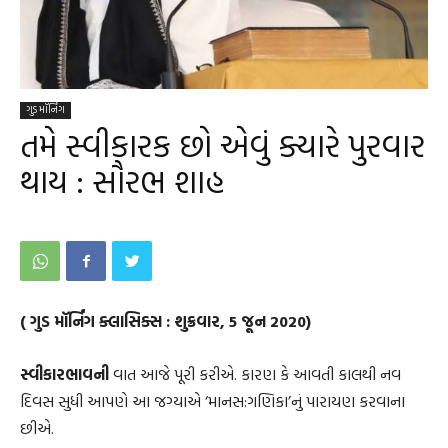
ગુડ મૉર્નિંગ
તમે સ્વીકારક છો એવું ક્યારે પુરવાર
થાય : સૌરભ શાહ
( ગુડ મૉર્નિંગ ક્લાસિક્સ : શુક્રવાર, 5 જૂન 2020)
સ્વીકારભાવની
વાત આજે પૂરી કરીએ. કારણ કે આવતી કાલથી નવ
દિવસ સુધી આપણે આ જગ્યાએ ‘માનસ:ગણિકા’નું પારાયણ કરવાના
છીએ.