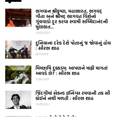
ભગવાન શ્રીકૃષ્ણ, મહાભારત, ભગવદ્
ગીતા અને શ્રીમદ્ ભાગવત વિશેનો
ગૂંચવાડો દૂર કરવા સ્વામી સચ્ચિદાનંદની
મુલાકાત...
26/08/2024
દુનિયાના દરેક દેશે પોતાનું જ જોવાનું હોય
: સૌરભ શાહ
09/11/2024
મિચ્છામિ દુક્કડમ્: આપણને માફી માગતાં
આવડે છે? : સૌરભ શાહ
21/08/2020
જિંદગીમાં સેકન્ડ ઇનિંગ્સ રમવાની તક સૌ
કોઈને નથી મળતી : સૌરભ શાહ
28/09/2022