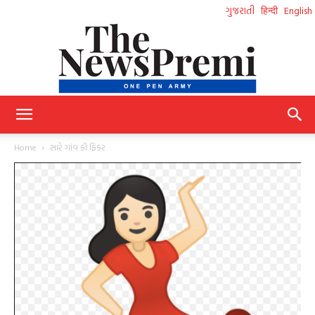
ગુજરાતી
हिन्दी
English
NewsPremi
Home
સારે ગાંવ કી ફિકર
Gujarati