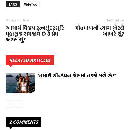
TAGS
#MeToo
Previous article
Next article
આચાર્ય વિજય રત્નસુંદરસૂરિ
મોહમાયાનો ત્યાગ એટલે
મહારાજ સમજાવે છે કે પ્રેમ
આખરે શું?
એટલે શું?
RELATED ARTICLES
‘તમારી ઈન્ડિયન જેલમાં તડકો મળે છે?’
2 COMMENTS