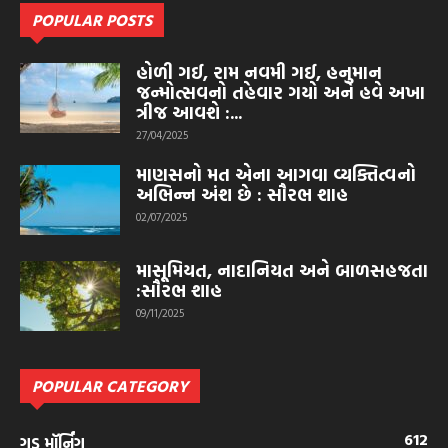
POPULAR POSTS
હોળી ગઈ, રામ નવમી ગઈ, હનુમાન
જન્મોત્સવનો તહેવાર ગયો અને હવે અખા
ત્રીજ આવશે :...
27/04/2025
માણસનો મત એના આગવા વ્યક્તિત્વનો
અભિન્ન અંશ છે : સૌરભ શાહ
02/07/2025
માસૂમિયત, નાદાનિયત અને બાળસહજતા
:સૌરભ શાહ
09/11/2025
POPULAR CATEGORY
612
ગુડ મૉર્નિંગ