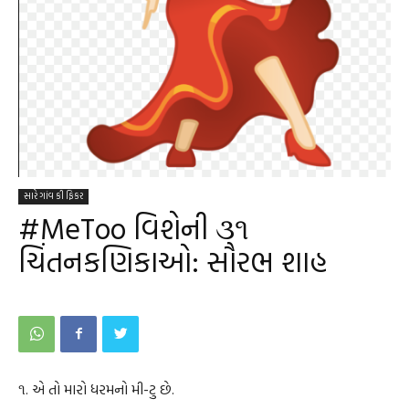
સારે ગાંવ કી ફિકર
#MeToo વિશેની ૩૧
ચિંતનકણિકાઓ: સૌરભ શાહ
૧. એ તો મારો ધરમનો મી-ટુ છે.