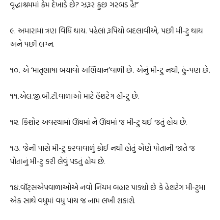
વૃદ્ધાશ્રમમાં કેમ દેખાડે છે? ઝરૂર કુછ ગરબડ હૈ!”
૯. અમારામાં ત્રણ વિધિ થાય. પહેલાં રૂપિયો બદલાવીએ, પછી મી-ટુ થાય
અને પછી લગ્ન.
૧૦. એ ‘માતૃભાષા બચાવો અભિયાન’વાળી છે. એનું મી-ટુ નથી, હું-પણ છે.
૧૧.એલ.જી.બી.ટી.વાળાઓ માટે હૅશટેગ હી-ટુ છે.
૧૨. કિશોર અવસ્થામાં ઊંઘમાં ને ઊંઘમાં જ મી-ટુ થઈ જતું હોય છે.
૧૩. જેની પાસે મી-ટુ કરવાવાળું કોઈ નથી હોતું એણે પોતાની જાતે જ
પોતાનું મી-ટુ કરી લેવું પડતું હોય છે.
૧૪.વૉટ્સએપવાળાઓએ નવો નિયમ બહાર પાડ્યો છે કે હેશટેગ મી-ટુમાં
એક સાથે વધુમાં વધુ પાંચ જ નામ લખી શકાશે.