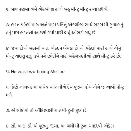
૨. બાળપણમાં અમે એકબીજાં સાથે બહુ મી-ટુ મી-ટુ રમ્યાં છીએ.
૩. લગ્ન પહેલાં મારું અને મારા પતિનું એકબીજા સાથે સરસ મી-ટુ ચાલતું
હતું પણ લગ્નનાં આટલાં વર્ષો પછી બધું ઓસરી ગયું છે.
૪. જવા દો ને બકાની વાત. એકદમ બેવફા છે એ. પહેલાં મારી સાથે એનું
મી-ટુ ચાલતું હતું, હવે મને છોડીને મારી બહેનપણીઓ સાથે મી-ટુ કરે છે.
૫. He was two timing MeToo.
૬. જેણે નાનપણમાં પાંચેય આંગળીએ દેવ પૂજ્યા હોય એને જ આવો મી-ટુ
મળે.
૭. એ લોકોમાં તો ઑફિશ્યલી ચાર મી-ટુની છૂટ છે.
૮. સી. આઈ. ડી. એ પૂછ્યું, “દયા, આ બધી મી-ટુના આઈ.પી. એડ્રેસ