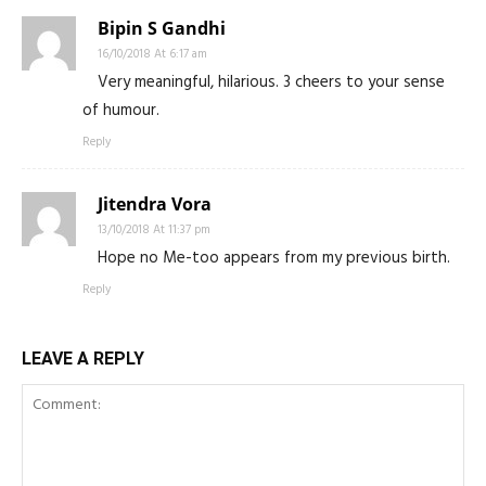
Bipin S Gandhi
16/10/2018 At 6:17 am
Very meaningful, hilarious. 3 cheers to your sense
of humour.
Reply
Jitendra Vora
13/10/2018 At 11:37 pm
Hope no Me-too appears from my previous birth.
Reply
LEAVE A REPLY