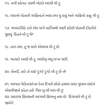
૧૫. નવી કહેવતઃ સાળી એટલે અડધી મી-ટુ.
૧૬. બકાએ પોતાની ગર્લફ્રેન્ડને આય લવ યુ કહ્યું અને ગર્લફ્રેન્ડે કહ્યુંઃ મી-ટુ.
૧૭. ગબ્બરસિંહે રાત્રે એક વાગે પાર્ટીમાંથી પાછી ફરેલી પોતાની દીકરીને
પૂછ્યુંઃ કિતને મી-ટુ થે?
૧૮. તારા સમ, તું જ મારો એકમાત્ર મી-ટુ છે.
૧૯. અત્યારે ખાલી મી-ટુ, બાકીનું બધું લગ્ન પછી.
૨૦. બેનડી, તારે તો કાંઈ ડુંગરે ડુંગરે મી-ટુ છે ને!
૨૧. આવતા વેલેન્ટાઈન્સ ડેના દિવસે લોકો હાથમાં લાલ ગુલાબ લઈને
એકબીજાને કહેતા હશેઃ વિલ યુ બી માય મી-ટુ!
૨૨. યશરાજ ફિલ્મ્સની આગામી ફિલ્મનું નામ છેઃ ‘દિલવાલે મી-ટુ લે
જાયેંગે’.