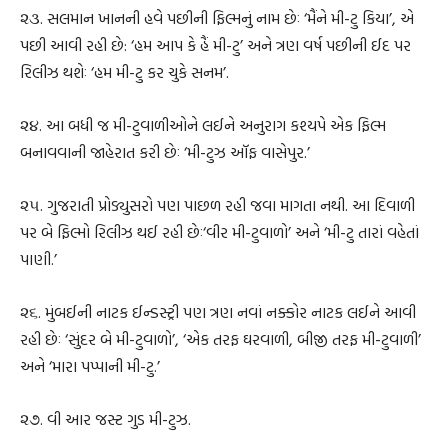
૨૩. સલમાન ખાનની હવે પછીની ફિલ્મનું નામ છેઃ ‘મૈંને મી-ટુ કિયા’, એ
પછી આવી રહી છે: ‘હમ આપ કે હૈં મી-ટુ’ અને ત્રણ વર્ષ પછીની ઈદ પર
રિલીઝ થશેઃ ‘હમ મી-ટુ કર ચુકે સનમ’.
૨૪. આ બધી જ મી-ટુવાળીઓને લઈને અનુરાગ કશ્યપે એક ફિલ્મ
બનાવવાની જાહેરાત કરી છેઃ ‘મી-ટુઝ ઑફ વાસેપુર.’
૨૫. ગુજરાતી પ્રોડ્યુસરો પણ પાછળ રહી જવા માગતા નથી. આ દિવાળી
પર બે ફિલ્મો રિલીઝ થઈ રહી છેઃ‘વીર મી-ટુવાળો’ અને ‘મી-ટુ તારાં વહેતાં
પાણી.’
૨૬. મુંબઈની નાટક ઈન્ડસ્ટ્રી પણ ત્રણ નવાં નક્કોર નાટક લઈને આવી
રહી છેઃ ‘સુંદર બે મી-ટુવાળો’, ‘એક તરફ ઘરવાળી, બીજી તરફ મી-ટુવાળી’
અને ‘મારા પપ્પાની મી-ટુ.’
૨૭. વી આર જસ્ટ ગુડ મી-ટુઝ.