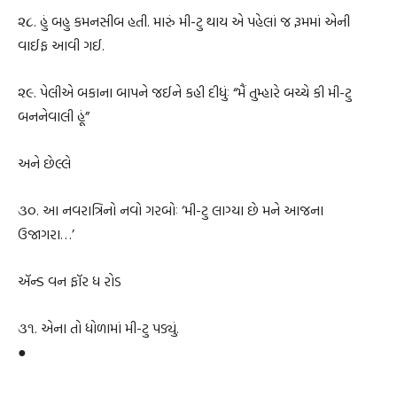
૨૮. હું બહુ કમનસીબ હતી. મારું મી-ટુ થાય એ પહેલાં જ રૂમમાં એની
વાઈફ આવી ગઈ.
૨૯. પેલીએ બકાના બાપને જઈને કહી દીધુંઃ “મૈં તુમ્હારે બચ્ચે કી મી-ટુ
બનનેવાલી હૂં”
અને છેલ્લે
૩૦. આ નવરાત્રિનો નવો ગરબોઃ ‘મી-ટુ લાગ્યા છે મને આજના
ઉજાગરા…’
ઍન્ડ વન ફૉર ધ રોડ
૩૧. એના તો ધોળામાં મી-ટુ પડ્યું.
●