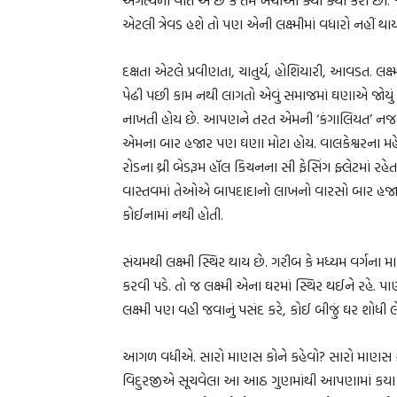
એટલી ત્રેવડ હશે તો પણ એની લક્ષ્મીમાં વધારો નહીં થાય
દક્ષતા એટલે પ્રવીણતા, ચાતુર્ય, હોશિયારી, આવડત. લક્
પેઢી પછી કામ નથી લાગતો એવું સમાજમાં ઘણાએ જોયું 
નાખતી હોય છે. આપણને તરત એમની ‘કંગાલિયત’ નજરે
એમના બાર હજાર પણ ઘણા મોટા હોય. વાલકેશ્વરના મહેલ 
રોડના થ્રી બેડરૂમ હૉલ કિચનના સી ફેસિંગ ફ્લેટમાં
વાસ્તવમાં તેઓએ બાપદાદાનો લાખનો વારસો બાર હજાર
કોઈનામાં નથી હોતી.
સંયમથી લક્ષ્મી સ્થિર થાય છે. ગરીબ કે મધ્યમ વર્ગના 
કરવી પડે. તો જ લક્ષ્મી એના ઘરમાં સ્થિર થઈને રહે. પા
લક્ષ્મી પણ વહી જવાનું પસંદ કરે, કોઈ બીજું ઘર શોધ
આગળ વધીએ. સારો માણસ કોને કહેવો? સારો માણસ કેવી
વિદુરજીએ સૂચવેલા આ આઠ ગુણમાંથી આપણામાં કયા કય