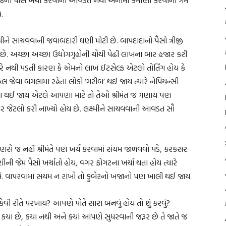
.
ષ્મીને સાચવવાની જવાબદારી ઘણી મોટી છે. બાપદાદાનો પૈસો ત્રીજી
છે. અચ્છા અચ્છા ઉદ્યોગગૃહોની ચોથી પેઢી લાખના બાર હજાર કરી
 નથી પડતી કારણ કે એમનો લાખ ઈટસેલ્ફ એટલો તોતિંગ હોય કે
જેવા બંગલામાં રહેતા લોકો ‘ગરીબ’ થઈ જાય ત્યારે નેપિયન્સી
 રહેતા થઈ જાય એટલે આપણા માટે તો તેઓ શ્રીમંત જ ગણાય પણ
 જેટલો કરી નાખ્યો હોય છે. લક્ષ્મીને સાચવવાની આવડત સૌ
માણસે જ નહીં શ્રીમંતે પણ ખર્ચ કરવામાં સંયમ જાળવવો પડે, કરકસર
ણીની જેમ પૈસો ખર્ચાતો હોય, વગર ફોગટના ખર્ચા થતા હોય ત્યારે
ી લે. વાપરવામાં સંયમ ન રાખો તો કુબેરનો ખજાનો પણ ખાલી થઈ જાય.
 રીતે પરખાય? આપણે પોતે સારા બનવું હોય તો શું કરવું?
ા છે, કયા નથી અને ક્યાં આપણે સુધરવાની જરૂર છે તે જાતે જ