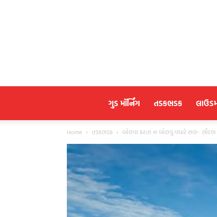
ગુડ મૉર્નિંગ
તડકભડક
લાઉડ
Home
તડકભડક
બોલવા કરતાં ન બોલવું વધારે સારું : સૌરભ