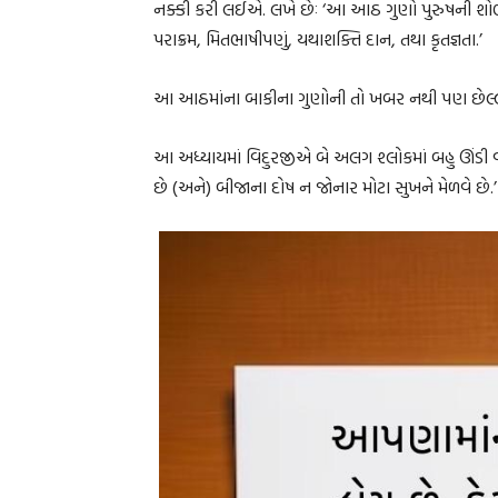
નક્કી કરી લઈએ. લખે છેઃ ‘આ આઠ ગુણો પુરુષની શોભા વધાર
પરાક્રમ, મિતભાષીપણું, યથાશક્તિ દાન, તથા કૃતજ્ઞતા.’
આ આઠમાંના બાકીના ગુણોની તો ખબર નથી પણ છેલ્લેથી
આ અધ્યાયમાં વિદુરજીએ બે અલગ શ્લોકમાં બહુ ઊંડી વા
છે (અને) બીજાના દોષ ન જોનાર મોટા સુખને મેળવે છે.’