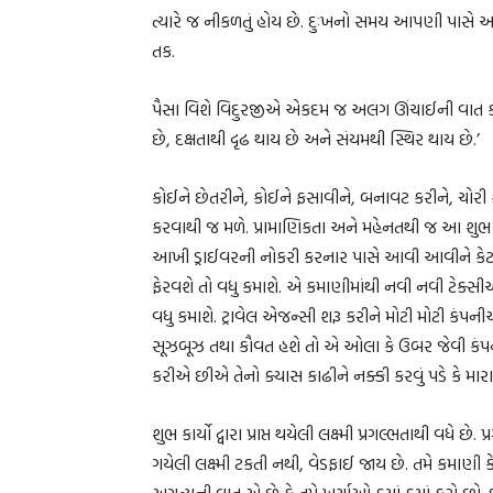
ત્યારે જ નીકળતું હોય છે. દુઃખનો સમય આપણી પાસે આવ
તક.
પૈસા વિશે વિદુરજીએ એકદમ જ અલગ ઊંચાઈની વાત કરી છે:
છે, દક્ષતાથી દૃઢ થાય છે અને સંયમથી સ્થિર થાય છે.’
કોઈને છેતરીને, કોઈને ફસાવીને, બનાવટ કરીને, ચોરી કરી
કરવાથી જ મળે. પ્રામાણિકતા અને મહેનતથી જ આ શુભ કા
આખી ડ્રાઈવરની નોકરી કરનાર પાસે આવી આવીને કેટલ
ફેરવશે તો વધુ કમાશે. એ કમાણીમાંથી નવી નવી ટેક્સી
વધુ કમાશે. ટ્રાવેલ એજન્સી શરૂ કરીને મોટી મોટી કંપની
સૂઝબૂઝ તથા કૌવત હશે તો એ ઓલા કે ઉબર જેવી કંપની
કરીએ છીએ તેનો ક્યાસ કાઢીને નક્કી કરવું પડે કે મા
શુભ કાર્યો દ્વારા પ્રાપ્ત થયેલી લક્ષ્મી પ્રગલ્ભતાથી વ
ગયેલી લક્ષ્મી ટકતી નથી, વેડફાઈ જાય છે. તમે કમાણી
અગત્યની વાત એ છે કે તમે ખર્ચાઓ ક્યાં ક્યાં કરો છ