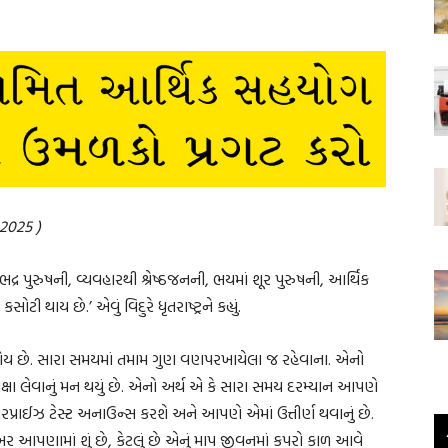
લ 2025 )
 પુરુષની, વ્યવહારથી શ્રેષ્ઠજનની, ભયમાં શૂર પુરુષની, આર્થિક
ોટી થાય છે.’ એવું વિદુરે ધૃતરાષ્ટ્રને કહ્યું.
 હોય છે. સારા સમયમાં તમામ ગુણ વણપરખાયેલા જ રહેવાના. એનો
રીક્ષા લેવાનું મન થયું છે. એનો અર્થ એ કે સારા સમય દરમ્યાન આપણે
રપ્રાઈઝ ટેસ્ટ અનાઉન્સ કરશે અને આપણે એમાં ઉત્તીર્ણ થવાનું છે.
ણામાં શું છે, કેટલું છે એનું માપ જીવનમાં કપરો કાળ આવે