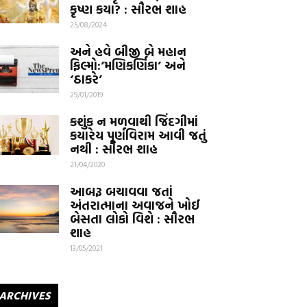
કૃષ્ણ કયા? : સૌરભ શાહ
25/08/2024
અને હવે બીજી બે મહાન
ફિલ્મો:‘મણિકર્ણિકા’ અને
‘ઠાકરે’
29/01/2019
કશુંક ન મળવાથી જિંદગીમાં
કયારેય પૂર્ણવિરામ આવી જતું
નથી : સૌરભ શાહ
21/04/2020
આબરૂ બચાવવા જતાં
અંતરાત્માના અવાજને ખોઈ
બેસતા લોકો વિશે : સૌરભ
શાહ
13/05/2021
ARCHIVES