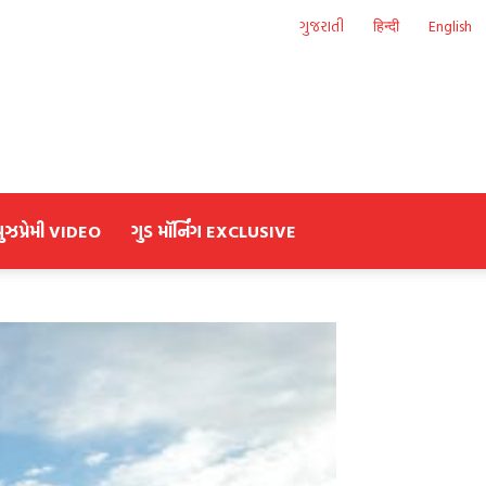
ગુજરાતી
हिन्दी
English
યુઝપ્રેમી VIDEO
ગુડ મૉર્નિંગ EXCLUSIVE