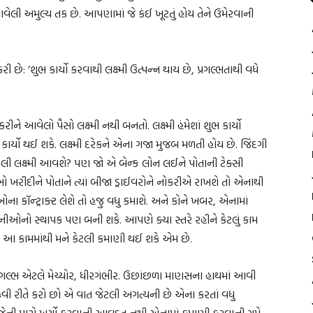
ેલી અમુલ્ય તક છે. આપણામાં જે કંઈ ખૂટતું હોય તેને ઉમેરવાની
 ‘શુભ કાર્યો કરવાથી લક્ષ્મી ઉત્પન્ન થાય છે, પ્રગલ્ભતાથી વધે
ને આવેલો પૈસો લક્ષ્મી નથી બનતો. લક્ષ્મી હંમેશાં શુભ કાર્યો
ર્યો થઈ શકે. લક્ષ્મી દરેકને એના ગજા મુજબ મળતી હોય છે. જિંદગી
ી લક્ષ્મી આવશે? પણ જો એ બેન્ક લોન લઈને પોતાની ટેક્સી
ઓ ખરીદીને પોતાને ત્યાં બીજા ડ્રાઈવરોને નોકરીએ રાખશે તો એનાથી
ઓના કૉન્ટ્રાક્ટ લેશે તો હજુ વધુ કમાશે. અને કોને ખબર, એનામાં
ઓનો સ્થાપક પણ બની શકે. આપણે ક્યા સ્તરે રહીને કેટલું કામ
રા આ કામમાંથી મને કેટલી કમાણી થઈ શકે એમ છે.
ધે છે. પ્રગલ્ભ એટલે મેચ્યોર, ધીરગંભીર. ઉછાંછળા માણસના હાથમાં આવી
 કેવી રીતે કરો છો એ વાત જેટલી અગત્યની છે એના કરતાં વધુ
ો. જેની પાસે ખર્ચો કરવાની આવડત નથી એનામાં કમાણી કરવાની ગમે