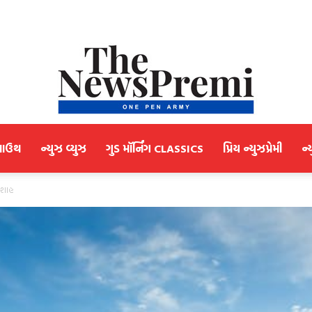
માઉથ
ન્યુઝ વ્યુઝ
ગુડ મૉર્નિંગ CLASSICS
પ્રિય ન્યુઝપ્રેમી
ન્
NewsPremi
 શાહ
Gujarati