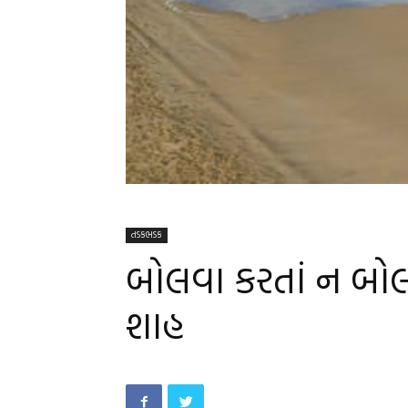
તડકભડક
બોલવા કરતાં ન બોલવ
શાહ