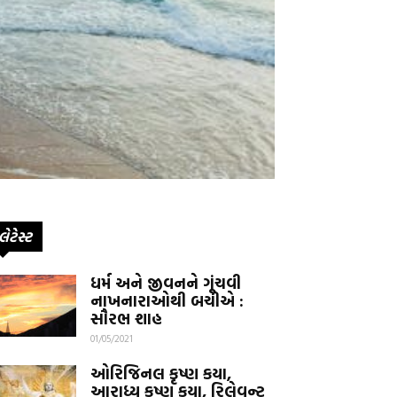
લેટેસ્ટ
ધર્મ અને જીવનને ગૂંચવી
નાખનારાઓથી બચીએ :
સૌરભ શાહ
01/05/2021
ઓરિજિનલ કૃષ્ણ કયા,
આરાધ્ય કૃષ્ણ કયા, રિલેવન્ટ