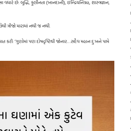
ે છે: બુદ્ધિ, કુલીનતા (ખાનદાની), ઇન્દ્રિયનિગ્રહ, શાસ્ત્રજ્ઞાન,
 ત્રીજો મારામાં નથી જ નથી.
ત કરી: ‘ગુણોમાં પણ દોષદૃષ્ટિથી જોનાર…સદૈવ મહાન દુઃખને પામે