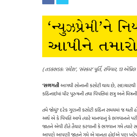
( તડકભડક: ‘સંદેશ’, ‘સંસ્કાર’ પૂર્તિ, રવિવાર, 13 એપ્રિ
‘સળગતી
આગથી સોનાની કસોટી થાય છે, સદાચારથી ભદ્ર
કઠિનાઈમાં ધીર પુરુષની તથા વિપત્તિમાં શત્રુ અને મિત્રની કસ
તમે જોયું? દરેક ગુણની કસોટી કઠિન સમયમાં જ થતી
અર્થ એ કે વિપત્તિ આવે ત્યારે માનવાનું કે ભગવાનને પ
જાતને એવી રીતે તૈયાર કરવાની કે ભગવાન ગમે ત્યારે સ
આપણે આપણી જાતને ગમે એ માનતા હોઈએ પણ ખરેખર આપ