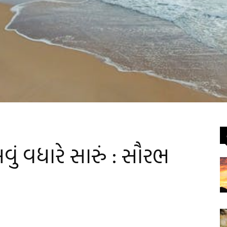
ું વધારે સારું : સૌરભ