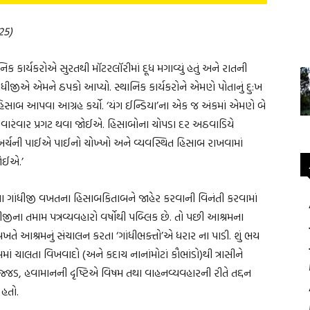
025)
ાર્યકરોએ સુરતથી મૉટરલૉરીમાં દૂધ મગાવ્યું હતું અને રાતની
ંધીજીએ એમને ઠપકો આપ્યો. સ્થાનિક કાર્યકરોને એમણે પોતાનું દુ:ખ
િસાબ આપવા આગ્રહ કર્યો. ‘યંગ ઈન્ડિયા’ના એક જ અંકમાં એમણે બે
ે વારંવાર પ્રગટ થવા જોઈએ. હિસાબોના ચોપડા દર અઠવાડિયે
ની પાઈએ પાઈનો ચોખ્ખો અને વ્યવસ્થિત હિસાબ રાખવામાં
ોઈએ.’
લા ગાંધીજી વખતના હિસાબકિતાબને જાહેર કરવાની વિનંતી કરવામાં
જીના તમામ પત્રવ્યવહારો વર્ષોથી પબ્લિક છે. તો પછી આશ્રમના
ે આશ્રમનું સંચાલન કરતા ‘ગાંધીભક્તો’એ ધરાર ના પાડી. શું ભય
ચાલતા વિખવાદો (અને કદાચ નાનાંમોટાં કૌભાંડો)થી ત્રાસીને
ઉજ્જડ, હવામાનની દૃષ્ટિએ વિષમ તથા વાહનવ્યવહારની રીતે તદ્દન
 હતો.