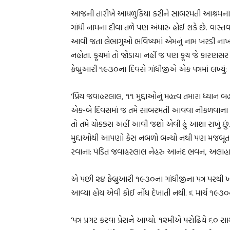
આજની તારીખે આંધળુકિયાં કરીને સાબરમતી આશ્રમનાં 
ગાંધી નામના દીવા તળે પણ અંધારું હોઈ શકે છે. વ
આવી જતા લેભાગુઓ ભવિષ્યમાં એમનું નામ ખરડી નાખતા
નહોતા. કૂચમાં તો જોડાયા નહીં જ પણ કૂચ જે કારણસ
ફેબ્રુઆરી ૧૯૩૦ના દિવસે ગાંધીજીએ એક પત્રમાં લખ્યું:
‘પ્રિય જવાહરલાલ, ૧૧ મુદ્દાઓનું મહત્ત્વ તમારા ધ્યાન બહા
એક-બે દિવસમાં જ તમે સાબરમતી આવવા નીકળવાના 
તો તમે ચોક્કસ અહીં આવી જશો એવી હું આશા રાખું છું.
મુદ્દાઓથી આપણો કેસ નબળો બન્યો નથી પણ મજબૂત બન
રવાના: પંડિત જવાહરલાલ નેહરુ આનંદ ભવન, અલાહા
એ પછી ૨૪ ફેબ્રુઆરી ૧૯૩૦ના ગાંધીજીના પત્ર પરથી ખ
આવ્યા હોય એવી કોઈ નોંધ દેખાતી નથી. ૬ માર્ચ ૧૯૩૦ન
‘પત્ર પ્રગટ કરવા પ્રેસને આપ્યો. ૧૨મીએ પરોઢિયે ૬૦ સાથ