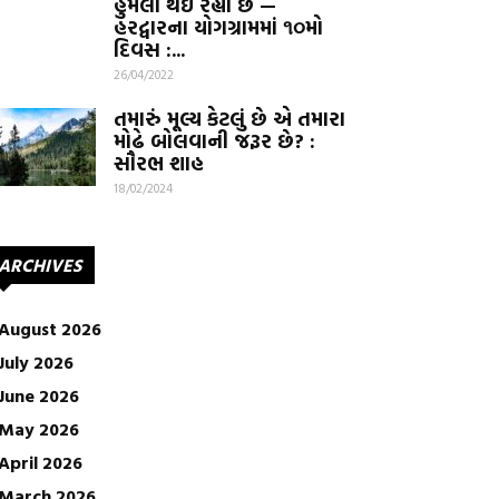
હુમલો થઈ રહ્યો છે —
હરદ્વારના યોગગ્રામમાં ૧૦મો
દિવસ :...
26/04/2022
તમારું મૂલ્ય કેટલું છે એ તમારા
મોઢે બોલવાની જરૂર છે? :
સૌરભ શાહ
18/02/2024
ARCHIVES
August 2026
July 2026
June 2026
May 2026
April 2026
March 2026