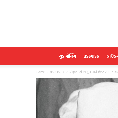
ગુડ મૉર્નિંગ
તડકભડક
લાઉડ
Home
તડકભડક
ગાંધીજીના એ ૧૧ મુદ્દા સાથે નેહરુ સહમત 