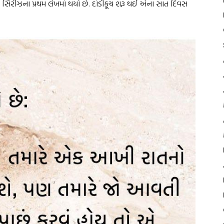
સિરીઝના પ્રથમ લેખમાં થયો છે. દાંડીકૂચ શરૂ થઈ એના સાત દિવસ