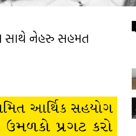
્દા સાથે નેહરુ સહમત