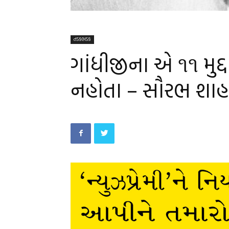
તડકભડક
ગાંધીજીના એ ૧૧ મુદ
નહોતા – સૌરભ શાહ