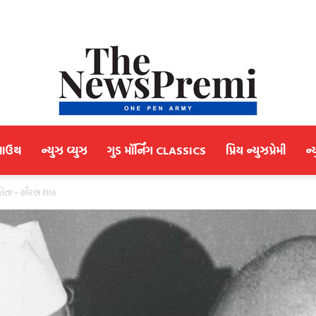
માઉથ
ન્યુઝ વ્યુઝ
ગુડ મૉર્નિંગ CLASSICS
પ્રિય ન્યુઝપ્રેમી
ન્
NewsPremi
નહોતા – સૌરભ શાહ
Gujarati