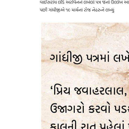
વાઈસરોય લૉર્ડ અરવિનને લખેલો પત્ર જેનો ઉલ્લેખ આ 
પછી ગાંધીજીએ ૧૯ માર્ચના રોજ નેહરુને લખ્યું: