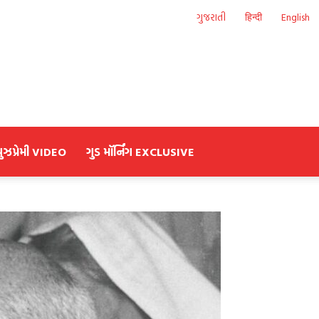
ગુજરાતી
हिन्दी
English
યુઝપ્રેમી VIDEO
ગુડ મૉર્નિંગ EXCLUSIVE