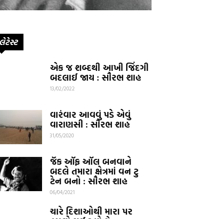
લેટેસ્ટ
એક જ શબ્દથી આખી જિંદગી
બદલાઈ જાય : સૌરભ શાહ
13/02/2022
વારંવાર આવવું પડે એવું
વારાણસી : સૌરભ શાહ
31/05/2020
જૅક ઑફ ઑલ બનવાને
બદલે તમારા ક્ષેત્રમાં વન ટુ
ટેન બનો : સૌરભ શાહ
06/04/2021
ચારે દિશાઓથી મારા પર