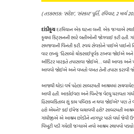
( તડકભડક: ‘સંદેશ’, ‘સંસ્કાર’ પૂર્તિ, રવિવાર, 2 માર્ચ 2
દાંડીકૂચ
દરમિયાન એક ઘટના બની. એક જગ્યાએ સ્થાનિક ક
કૂચમાં કિટ્સનની ભારે બત્તીઓની જોગવાઈ કરી હતી. ગા
સમજવાની વિનંતી કરી. સ્વયં સેવકોને પાઈએ પાઈનો હ
વાર લખ્યું: ‘હિસાબો ચોક્સાઈપૂર્વક રાખવા જોઈએ અન
ઑડિટર મારફતે તપાસાવા જોઈએ… બધી આવક અને ખર્ચ
આવવો જોઈએ અને વખતો વખત તેની તપાસ કરાવી જ
આજથી થોડાં વર્ષ પહેલાં સાબરમતી આશ્રમમાં સચવાયે
આવી હતી. આર્કાઈવલ અને વિન્ટેજ વેલ્યુ ધરાવતા ગાંધી
હિસાબકિતાબ શું કામ પબ્લિક ન થવા જોઈએ? પણ તે વખત
હશે એમને? કઈ ઈમેજ બચાવવી હશે? સાબરમતી આશ્રમમાં 
ગાંધીજીએ એ આશ્રમ છોડીને નાગપુર પાસે વર્ધા જેવી 
વિખૂટી પડી ગયેલી જગ્યાએ નવો આશ્રમ સ્થાપવો પડ્યો