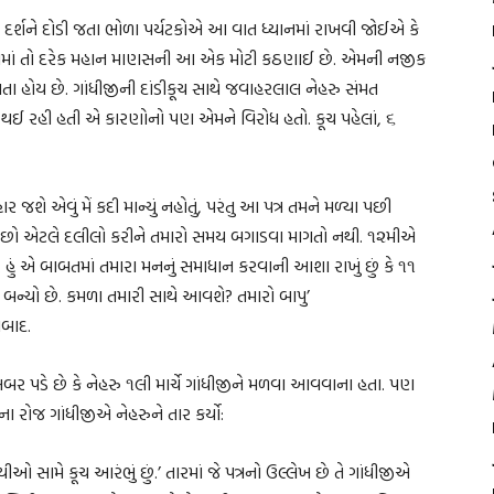
દર્શને દોડી જતા ભોળા પર્યટકોએ આ વાત ધ્યાનમાં રાખવી જોઈએ કે
ાસ્તવમાં તો દરેક મહાન માણસની આ એક મોટી કઠણાઈ છે. એમની નજીક
 હોય છે. ગાંધીજીની દાંડીકૂચ સાથે જવાહરલાલ નેહરુ સંમત
ર થઈ રહી હતી એ કારણોનો પણ એમને વિરોધ હતો. કૂચ પહેલાં, ૬
ર જશે એવું મેં કદી માન્યું નહોતું, પરંતુ આ પત્ર તમને મળ્યા પછી
છો એટલે દલીલો કરીને તમારો સમય બગાડવા માગતો નથી. ૧૨મીએ
 હું એ બાબતમાં તમારા મનનું સમાધાન કરવાની આશા રાખું છું કે ૧૧
્યો છે. કમળા તમારી સાથે આવશે? તમારો બાપુ’
બાદ.
બર પડે છે કે નેહરુ ૧લી માર્ચે ગાંધીજીને મળવા આવવાના હતા. પણ
ા રોજ ગાંધીજીએ નેહરુને તાર કર્યો:
ીઓ સામે કૂચ આરંભું છું.’ તારમાં જે પત્રનો ઉલ્લેખ છે તે ગાંધીજીએ