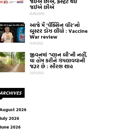
જઈએ છીએ, ફ્રસ્ટ્રેટ થઈ
જઈએ છીએ
01/08/2018
આજે મેં ‘વૅક્સિન વૉર’નો
બૂસ્ટર ડોઝ લીધો : Vaccine
War review
11/10/2023
જીવનમાં ‘પ્લાન બી’ની નહીં,
યા હોમ કરીને ઝંપલાવવાની
જરૂર છે : સૌરભ શાહ
25/11/2023
ARCHIVES
August 2026
July 2026
June 2026