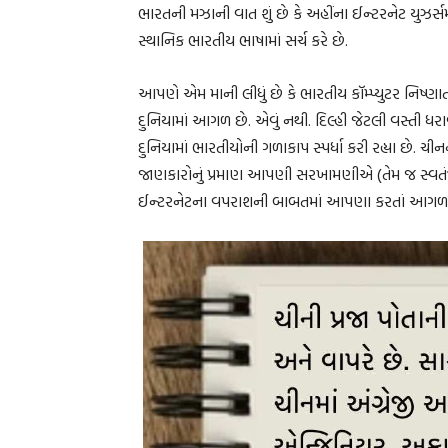
ભારતની મઝાની વાત શું છે કે અહીંના ઈન્ટરનેટ યુઝર્સમ
સ્થાનિક ભારતીય ભાષામાં સર્ચ કરે છે.
આપણે એમ માની લીધું છે કે ભારતીય કૉમ્પ્યુટર નિષ્ણા
દુનિયામાં આગળ છે. એવું નથી. દિલ્હી જેટલી વસ્તી ધ
દુનિયામાં ભારતીયોની ગળાકાપ સ્પર્ધા કરી રહ્યા છે. ચીનનુ
જાણકારોનું પ્રમાણ આપણી સરખામણીએ (તેમ જ સ્વતંત્ર
ઈન્ટરનેટના વપરાશની બાબતમાં આપણા કરતાં આગળ 