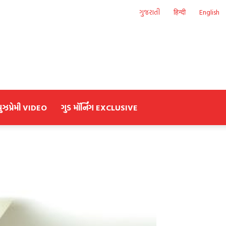
ગુજરાતી
हिन्दी
English
યુઝપ્રેમી VIDEO
ગુડ મૉર્નિંગ EXCLUSIVE