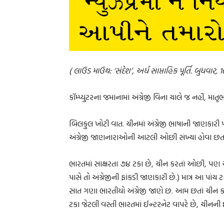
( લાઉડ માઉથ: ‘સંદેશ’, અર્ધ સાપ્તાહિક પૂર્તિ. બુધવાર,
કૉમ્પ્યુટરના જમાનામાં અંગ્રેજી વિના ચાલે જ નહીં, માતૃભા
બિલકુલ ખોટી વાત. ચીનમાં અંગ્રેજી ભાષાની જાણકારી પ
અંગ્રેજી જાણનારાઓની આટલી ઓછી સંખ્યા હોવા છતાં ત્ય
ભારતમાં સાક્ષરતા ૭૪ ટકા છે, ચીન કરતાં ઓછી, પણ અં
પાસે તો અંગ્રેજીની ફાંકડી જાણકારી છે.) માત્ર આ પા
સાત ગણા ભારતીયો અંગ્રેજી જાણે છ. આમ છતાં ચીન કર
ટકા જેટલી વસ્તી ભારતમાં ઈન્ટરનેટ વાપરે છે, ચીનની 