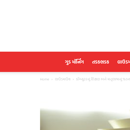
ગુડ મૉર્નિંગ
તડકભડક
લાઉડ
Home
લાઉડમાઉથ
કૉમ્પ્યુટરનું શિક્ષણ અને માતૃભાષાનું જ