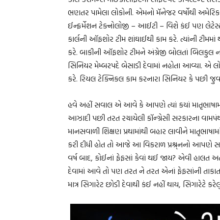
ભણતર પામેલા લોકોની. એમનો મૅનેજર વર્ષોથી અમેરિ
ઈન્ફર્મેશન ટેક્નોલોજી – આઈટી – વિશે કંઈ પણ લેટેસ્
કાર્લની ઑફશોર ટીમ શાંઘાઈથી કામ કરે. ત્યાંની ટીમમાં થોડ
કરે. બાકીની ઑફશોર ટીમને અંગ્રેજી બોલતાં બિલકુલ 
સિનિયર મેમ્બરપદે બેસાડી દેવામાં નહોતા આવ્યા. એ લ
કરે. રિયલ ટેક્નિકલ કામ કરનારા સિનિયર કે પછી જુવા
હવે અહીં સવાલ એ આવે કે આપણે ત્યાં કયાં માતૃભાષામા
આઝાદી પછી તરત રચાયેલી કૉન્ગ્રેસી સરકારના વામપંથ
માનસવાળી શિક્ષણ પ્રથામાંથી બહાર લાવીને માતૃભાષામા
કરી દીધી હોત તો આજે આ વિકરાળ પ્રશ્ર્નનો આપણે સા
વર્ષ બાદ, કોઈનાં ફેફસાં કેવાં થઈ જાય? એવી હાલત અ
દેવામાં આવે તો પણ તરત ને તરત એનાં ફેફસાંની તાક
માત્ર સિગારેટ છોડી દેવાથી કંઈ નહીં થાય, સિગારેટે ક