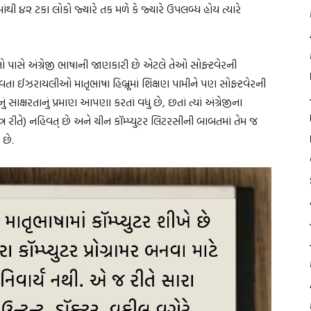
ાંથી ૪૨ ટકા લોકો જ્યારે તક મળે કે જ્યારે ઉપલબ્ધ હોય ત્યારે
તો પાસે અંગ્રેજી ભાષાની જાણકારી છે એટલે તેઓ સોફ્ટવેરની
રાવતા ઈઝરાયલીઓ માતૃભાષા હિબ્રૂમાં શિક્ષણ પામીને પણ સોફ્ટવેરની
ં સાક્ષરતાનું પ્રમાણ આપણા કરતાં વધુ છે, છતાં ત્યાં અંગ્રેજીના
 રીતે) નહિવત્ છે અને ચીન કૉમ્પ્યુટર લિટરસીની બાબતમાં તેમ જ
છે.