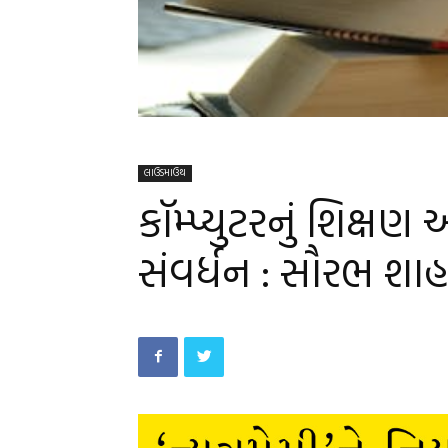
લાઉડમાઉથ
કૉમ્પ્યુટરનું શિક્ષ
સંવર્ધન : સૌરભ શાહ