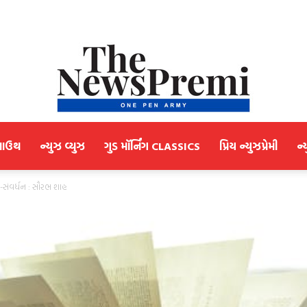
માઉથ
ન્યુઝ વ્યુઝ
ગુડ મૉર્નિંગ CLASSICS
પ્રિય ન્યુઝપ્રેમી
ન્
NewsPremi
તન-સંવર્ધન : સૌરભ શાહ
Gujarati