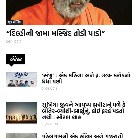
ગુડ મૉર્નિંગ
“દિલ્હીની જામા મસ્જિદ તોડી પાડો”
26/11/2018
લેટેસ્ટ
‘સંજુ’ : એક મહિના અને રૂ. ૩૩૯ કરોડનો
ધંધા પછી
01/08/2018
સુખિયા જીવને આયુષ્ય બત્રીસનું મળે કે
બોંતેર-બ્યાં‍શી-બાણુંનું, કોઈ ફરક પડતો
નથી : સૌરભ શાહ
20/12/2020
પહેલગામની એક હૉટેલ અને ગુજરાતી