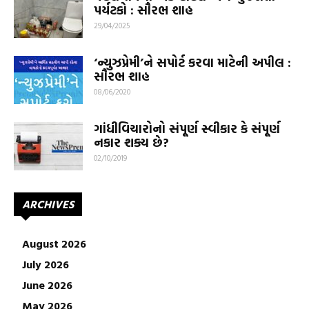
પર્યટકો : સૌરભ શાહ
29/04/2025
‘ન્યુઝપ્રેમી’ને સપોર્ટ કરવા માટેની અપીલ :
સૌરભ શાહ
08/06/2020
ગાંધીવિચારોનો સંપૂર્ણ સ્વીકાર કે સંપૂર્ણ
નકાર શક્ય છે?
02/10/2019
ARCHIVES
August 2026
July 2026
June 2026
May 2026