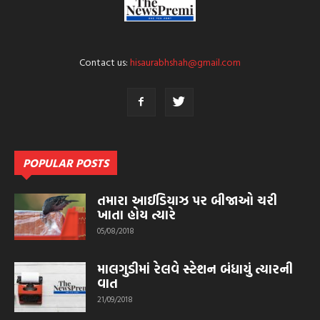
Contact us:
hisaurabhshah@gmail.com
POPULAR POSTS
તમારા આઈડિયાઝ પર બીજાઓ ચરી
ખાતા હોય ત્યારે
05/08/2018
માલગુડીમાં રેલવે સ્ટેશન બંધાયું ત્યારની
વાત
21/09/2018