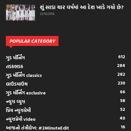
શું સાડા ચાર વર્ષમાં આ દેશ ખાડે ગયો છે?
23/10/2018
POPULAR CATEGORY
612
ગુડ મૉર્નિંગ
284
તડકભડક
282
ગુડ મૉર્નિંગ classics
230
લાઉડમાઉથ
66
ગુડ મૉર્નિંગ exclusive
58
ન્યુઝ વ્યુઝ
52
પ્રિય ન્યુઝપ્રેમી
40
ન્યુઝપ્રેમી video
16
આજનો તંત્રીલેખ: #2MinuteEdit