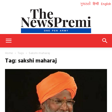
ગુજરાતી
हिन्दी
English
NewsPremi
Home
Tags
Sakshi maharaj
Tag: sakshi maharaj
Gujarati