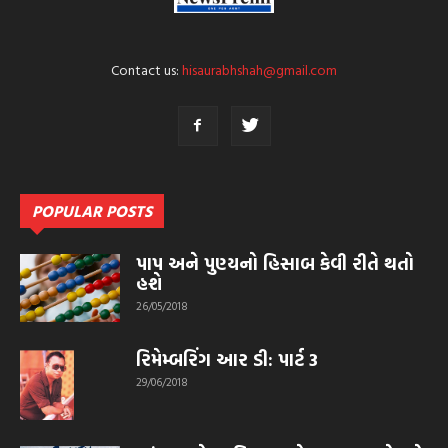
Contact us:
hisaurabhshah@gmail.com
POPULAR POSTS
પાપ અને પુણ્યનો હિસાબ કેવી રીતે થતો
હશે
26/05/2018
રિમેમ્બરિંગ આર ડી: પાર્ટ 3
29/06/2018