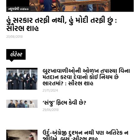
ન્યુઝપ્રેમી video
હું સરકાર તરફી નથી, હું મોદી તરફી છું :
સૌરભ શાહ
20/08/2018
લેટેસ્ટ
બુરખાવાળીઓની ઓળખ તપાસ્યા વિના
મતદાન કરવા દેવાનો કોઈ નિયમ છે
ભારતમાં? : સૌરભ શાહ
21/11/2024
‘સંજુ’ ફિલ્મ કેવી છે?
29/06/2018
ઉર્દૂ-અંગ્રેજી દુશ્મન નથી પણ અતિરેક ન
જોઈએ, બસ :સૌરભ શાહ