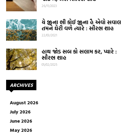
26/11/2023
યે જીના ભી કોઈ જીના હૈ એવો સવાલ
તમને ઘેરી વળે ત્યારે : સૌરભ શાહ
22/03/2021
હાથ જોડ સબ કો સલામ કર, પ્યારે :
સૌરભ શાહ
05/02/2025
ARCHIVES
August 2026
July 2026
June 2026
May 2026