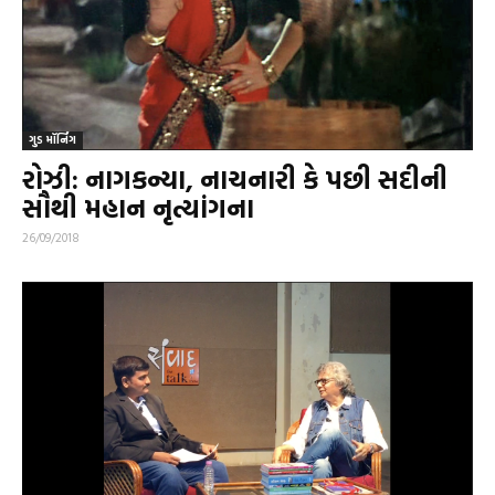
ગુડ મૉર્નિંગ
રોઝી: નાગકન્યા, નાચનારી કે પછી સદીની
સૌથી મહાન નૃત્યાંગના
26/09/2018