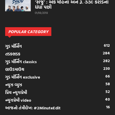
‘સંજુ’ : એક મહિના અને રૂ. ૩૩૯ કરોડનો
ધંધા પછી
01/08/2018
POPULAR CATEGORY
612
ગુડ મૉર્નિંગ
284
તડકભડક
282
ગુડ મૉર્નિંગ classics
230
લાઉડમાઉથ
66
ગુડ મૉર્નિંગ exclusive
58
ન્યુઝ વ્યુઝ
52
પ્રિય ન્યુઝપ્રેમી
40
ન્યુઝપ્રેમી video
16
આજનો તંત્રીલેખ: #2MinuteEdit