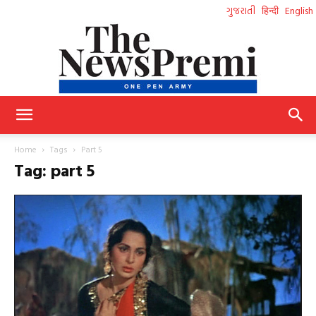
ગુજરાતી
हिन्दी
English
NewsPremi
Home
Tags
Part 5
Tag: part 5
Gujarati