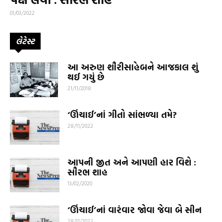
01/03/2022
લેટેસ્ટ
આ અરુણ શૌરીસાહેબને આજકાલ શું
થઈ ગયું છે
21/11/2018
‘ઊંચાઈ’નાં ગીતો સાંભળ્યા તમે?
28/11/2022
આપની જીત અને આપણી હાર વિશે :
સૌરભ શાહ
13/02/2020
‘ઊંચાઈ’નાં વારંવાર જોવા જેવા બે સીન
28/11/2022