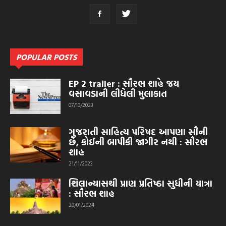
POPULAR POSTS
EP 2 trailer : સૌરભ શાહે જય
વસાવડાની લીધેલી મુલાકાત
07/10/2023
ગુજરાતી સાહિત્ય પરિષદ આપણા સૌની
છે, કોઈની બાપીકી જાગીર નથી : સૌરભ
શાહ
21/11/2023
શિલાન્યાસથી પ્રાણ પ્રતિષ્ઠા સુધીની યાત્રા
: સૌરભ શાહ
20/01/2024