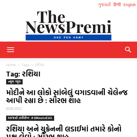
ગુજરાતી
हिन्दी
English
NewsPremi
Home
Tags
રશિયા
Tag: રશિયા
ન્યુઝ વ્યુઝ
Gujarati
મોદીને આ લોકો સાંબેલું વગાડવાની ચેલેન્જ
આપી રહ્યા છે : સૌરભ શાહ
03/03/2022
આજનો તંત્રીલેખ: #2MinuteEdit
રશિયા અને યુક્રેનની લડાઈમાં તમારે કોનો
પક્ષ લેવો : સૌરભ શાહ