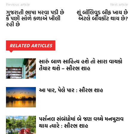
Previous article
Next article
ગુજરાતી ભાષા મરવા પડી છે
શું બૉલિવુડ બીફ ખાય છે
કે પછી સોળે કળાએ ખીલી
એટલે બૉયકૉટ થાય છે?
રહી છે
RELATED ARTICLES
સારું બાળ સાહિત્ય હશે તો સારા વાચકો
તૈયાર થશે – સૌરભ શાહ
આ પાર, પેલે પાર : સૌરભ શાહ
પર્સનલ સંબંધોમાં બે જણ વચ્ચે મનમુટાવ
થાય ત્યારે : સૌરભ શાહ