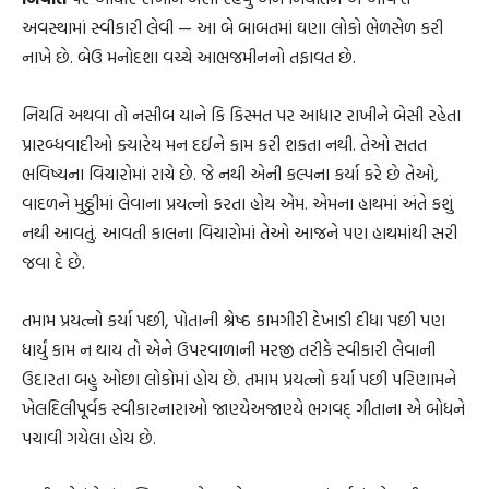
અવસ્થામાં સ્વીકારી લેવી — આ બે બાબતમાં ઘણા લોકો ભેળસેળ કરી
નાખે છે. બેઉ મનોદશા વચ્ચે આભજમીનનો તફાવત છે.
નિયતિ અથવા તો નસીબ યાને કિ કિસ્મત પર આધાર રાખીને બેસી રહેતા
પ્રારબ્ધવાદીઓ ક્યારેય મન દઈને કામ કરી શકતા નથી. તેઓ સતત
ભવિષ્યના વિચારોમાં રાચે છે. જે નથી એની કલ્પના કર્યા કરે છે તેઓ,
વાદળને મુઠ્ઠીમાં લેવાના પ્રયત્નો કરતા હોય એમ. એમના હાથમાં અંતે કશું
નથી આવતું. આવતી કાલના વિચારોમાં તેઓ આજને પણ હાથમાંથી સરી
જવા દે છે.
તમામ પ્રયત્નો કર્યા પછી, પોતાની શ્રેષ્ઠ કામગીરી દેખાડી દીધા પછી પણ
ધાર્યું કામ ન થાય તો એને ઉપરવાળાની મરજી તરીકે સ્વીકારી લેવાની
ઉદારતા બહુ ઓછા લોકોમાં હોય છે. તમામ પ્રયત્નો કર્યા પછી પરિણામને
ખેલદિલીપૂર્વક સ્વીકારનારાઓ જાણ્યેઅજાણ્યે ભગવદ્ ગીતાના એ બોધને
પચાવી ગયેલા હોય છે.