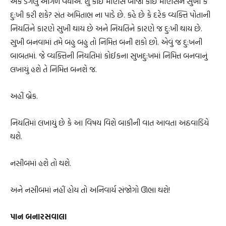
એક ડગલું આગળ વધીએ. શું કોઈ માણસ બીજા કોઈ માણસને સુખી કે
દુ:ખી કરી શકે? સંત અમિતાભ ના પાડે છે. કહે છે કે દરેક વ્યક્તિ પોતાની
નિયતિને કારણે સુખી થાય છે અને નિયતિને કારણે જ દુ:ખી થાય છે.
સુખી બનવામાં તમે બહુ બહુ તો નિમિત્ત બની શકો છો. એવું જ દુ:ખની
બાબતમાં. જે વ્યક્તિની નિયતિમાં કોઈકના સુખદુ:ખમાં નિમિત્ત બનવાનું
લખાયું હશે તે નિમિત્ત બનશે જ.
અહીં બ્રેક.
નિયતિમાં લખાયું છે કે આ વિષય વિશે બાકીની વાત આવતા અઠવાડિયે
થશે.
નસીબમાં હશે તો થશે.
અને નસીબમાં નહીં હોય તો અનિવાર્ય સંજોગો ઊભા થશે!
પાન બનારસવાલા