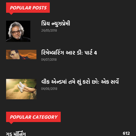
POPULAR POSTS
પ્રિય ન્યુઝપ્રેમી
26/05/2018
રિમેમ્બરિંગ આર ડી: પાર્ટ 4
04/07/2018
વીક એન્ડમાં તમે શું કરો છો: એક સર્વે
04/08/2018
POPULAR CATEGORY
612
ગુડ મૉર્નિંગ