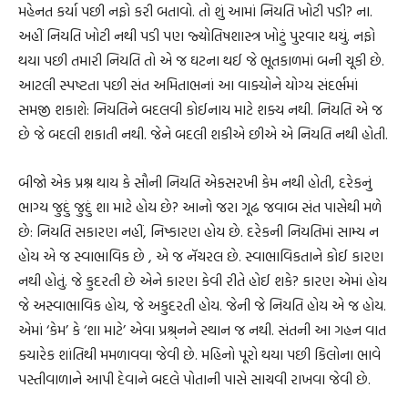
મહેનત કર્યા પછી નફો કરી બતાવો. તો શું આમાં નિયતિ ખોટી પડી? ના.
અહીં નિયતિ ખોટી નથી પડી પણ જ્યોતિષશાસ્ત્ર ખોટું પુરવાર થયું. નફો
થયા પછી તમારી નિયતિ તો એ જ ઘટના થઈ જે ભૂતકાળમાં બની ચૂકી છે.
આટલી સ્પષ્ટતા પછી સંત અમિતાભનાં આ વાક્યોને યોગ્ય સંદર્ભમાં
સમજી શકાશે: નિયતિને બદલવી કોઈનાય માટે શક્ય નથી. નિયતિ એ જ
છે જે બદલી શકાતી નથી. જેને બદલી શકીએ છીએ એ નિયતિ નથી હોતી.
બીજો એક પ્રશ્ન થાય કે સૌની નિયતિ એકસરખી કેમ નથી હોતી, દરેકનું
ભાગ્ય જુદું જુદું શા માટે હોય છે? આનો જરા ગૂઢ જવાબ સંત પાસેથી મળે
છે: નિયતિ સકારણ નહીં, નિષ્કારણ હોય છે. દરેકની નિયતિમાં સામ્ય ન
હોય એ જ સ્વાભાવિક છે , એ જ નૅચરલ છે. સ્વાભાવિકતાને કોઈ કારણ
નથી હોતું. જે કુદરતી છે એને કારણ કેવી રીતે હોઈ શકે? કારણ એમાં હોય
જે અસ્વાભાવિક હોય, જે અકુદરતી હોય. જેની જે નિયતિ હોય એ જ હોય.
એમાં ‘કેમ’ કે ‘શા માટે’ એવા પ્રશ્ર્નને સ્થાન જ નથી. સંતની આ ગહન વાત
ક્યારેક શાંતિથી મમળાવવા જેવી છે. મહિનો પૂરો થયા પછી કિલોના ભાવે
પસ્તીવાળાને આપી દેવાને બદલે પોતાની પાસે સાચવી રાખવા જેવી છે.