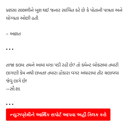
પ્રશંસા સાંભળીને ખુશ થઈ જનાર સાબિત કરે છે કે પોતાની પાત્રતા અને
યોગ્યતા ઓછી હતી.
– અજ્ઞાત
• • •
તાજા કલમ: તમને આમાં મઝા પડી રહી છે? તો કમેન્ટ બોક્સમાં તમારી
લાગણી કેમ નથી લખતા! તમારા હોંકારા વગર અંધારામાં તીર ચલાવવા
જેવું લાગે છે!
—સૌ.શા.
• • •
ન્યુઝપ્રેમીને આર્થિક સપોર્ટ આપવા અહીં ક્લિક કરો