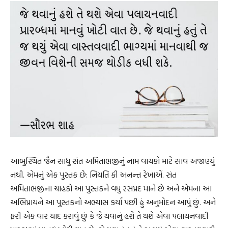
આબુસ્થિત જૈન સાધુ સંત અમિતાભજીનું નામ વાચકો માટે સાવ અજાણ્યું
નથી. એમનું એક પુસ્તક છે: નિયતિ કી અનન્ત રેખાએં. સંત
અમિતાભજીના ચાહકો આ પુસ્તકને વધુ રસપ્રદ માને છે અને એમના આ
અભિપ્રાયને આ પુસ્તકનો અભ્યાસ કર્યા પછી હું અનુમોદન આપું છું. અને
ફરી એક વાર યાદ કરાવું છું કે જે થવાનું હશે તે થશે એવા પલાયનવાદી