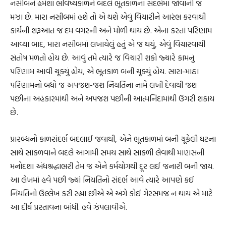
નસીબને હંમેશાં ભવિષ્યકાળને બદલે ભૂતકાળના સંદર્ભમાં જોવાની જ
મઝા છે. મારા નસીબમાં હશે તો એ થશે એવું વિચારીને આરંભ કરવાથી
કાર્યની શરૂઆત જ દમ વગરની અને મોળી થાય છે. એના કરતાં પરિણામ
આવ્યા બાદ, મારા નસીબમાં લખાયેલું હતું એ જ થયું, એવું વિચારવાથી
સંતોષ મળતો હોય છે. આવું તમે ત્યારે જ વિચારી શકો જ્યારે કામનું
પરિણામ આવી ચૂક્યું હોય, એ ભૂતકાળ બની ચૂક્યું હોય. સારા-માઠા
પરિણામનો બધો જ અપજશ-જશ નિયતિના નામે લખી દેવાથી જશ
પછીના અહંકારમાંથી અને અપજશ પછીની આત્મનિંદામાંથી ઉગરી શકાય
છે.
પ્રારબ્ધનો કાળસંદર્ભ બદલાઈ જવાથી, એને ભૂતકાળમાં બની ચૂકેલી ઘટના
સાથે સાંકળવાને બદલે આગામી સમય સાથે સાંકળી લેવાથી માણસની
મનોદશા અંધશ્રદ્ધાભરી તેમ જ એને કર્મયોગથી દૂર લઈ જનારી બની જાય.
આ લેખમાં હવે પછી જ્યાં નિયતિનો સંદર્ભ આવે ત્યારે આપણે કઈ
નિયતિનો ઉલ્લેખ કરી રહ્યા છીએ એ અંગે કોઈ ગેરસમજ ન થાય એ માટે
આ દીર્ઘ પ્રસ્તાવના બાંધી. હવે ઝંપલાવીએ.