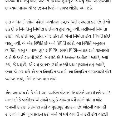
પ્રારબ્ધમાં માનવું ખોટી વાત છે. જે થવાનું હતું તે જ થયું એવા વાસ્તવવાદી
ભાગ્યમાં માનવાથી જ જીવન વિશેની સમજ થોડીક વધી શકે.
સંત અમિતાભે સૌથી પહેલાં નિયતિના સ્વરૂપ વિશે સ્પષ્ટતા કરી છે. તેઓ
કહે છે કે નિયતિનું નિર્માણ કોઈનાય દ્વારા થતું નથી. નસીબનો નિર્માતા
કોઈ નથી. કોઈ વસ્તુ હોય, ચીજ હોય તો એનો નિર્માતા હોય. નિયતિ કોઈ
વસ્તુ નથી. એ એક સ્થિતિ છે અને સ્થિતિ રહેશે. આ સ્થિતિ અનુસાર
વ્યક્તિ, વસ્તુ યા પરમાણુ પર વિવિધ સમયે વિભિન્ન પ્રકારની ઘટનાઓ
બને છે અને બનતી રહેશે. સંત કહે છે કે અનન્ત અતીતમાં જ્યારે, જ્યાં
કંઈ, જે થયું છે, એ બધું જ અગાઉથી નક્કી થયા મુજબનું હતું. જ્યારે,
જ્યાં, જે કંઈ થશે એ પણ નિશ્ર્ચિત જ હશે. આ નિશ્ર્ચિત કરવાવાળી કોઈ
વ્યક્તિ નથી, કોઈ શક્તિ પણ નથી.
એક પ્રશ્ન થાય છે કે કોઈ પણ વ્યક્તિ પોતાની નિયતિને બદલી શકે ખરી?
માની લો કે જ્યોતિષીએ તમને કહ્યું કે આવતા વર્ષે તમને ધંધામાં ખોટ
જવાની કારણ કે તમારા ગ્રહો અમુકતમુક પ્રકારના છે. ખોટની આગાહી
સાંભળીને તમે ખૂબ પ્રયત્ન કરો અને એ વર્ષે અગાઉ ન કરી હોય એટલી