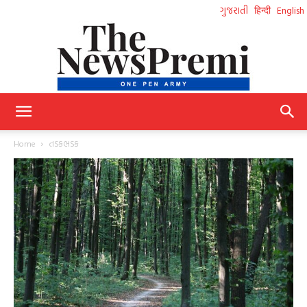
ગુજરાતી
हिन्दी
English
NewsPremi
Home
તડકભડક
Gujarati