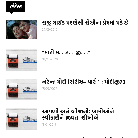
લેટેસ્ટ
રાજુ ગાઈડ પરણેલી રોઝીના પ્રેમમાં પડે છે
27/09/2018
“મારી મ. . .ર. . .જી. . .”
18/03/2020
નરેન્દ્ર મોદી સિરીઝ– પાર્ટ ‍‍1 : મોદી@72
15/09/2022
આપણી અને બીજાનીઃ ખામીઓને
સ્વીકારીને જીવતાં શીખીએ
13/01/2019