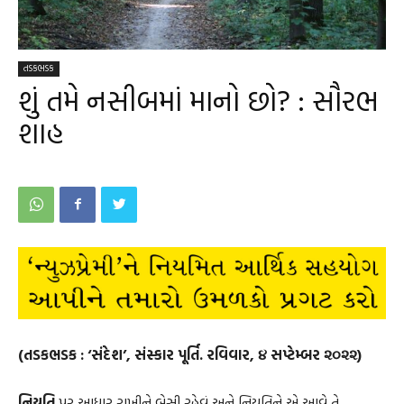
તડકભડક
શું તમે નસીબમાં માનો છો? : સૌરભ
શાહ
(તડકભડક : ‘સંદેશ’, સંસ્કાર પૂર્તિ. રવિવાર, ૪ સપ્ટેમ્બર ૨૦૨૨)
નિયતિ
પર આધાર રાખીને બેસી રહેવું અને નિયતિને એ આવે તે