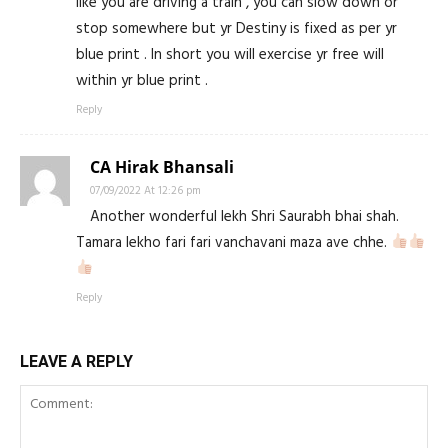
like you are driving a train , you can slow down or
stop somewhere but yr Destiny is fixed as per yr
blue print . In short you will exercise yr free will
within yr blue print .
Reply
CA Hirak Bhansali
07/09/2022 At 12:26 pm
Another wonderful lekh Shri Saurabh bhai shah.
Tamara lekho fari fari vanchavani maza ave chhe.
Reply
LEAVE A REPLY