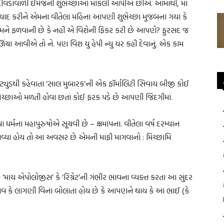
ાટે દીવડાવાળી ઈમેજની શુભેચ્છાઓ મોકલી આપીએ છીએ. આમાંથી, મા
 યાદ કરીને એમના વીતેલા મહિના આપણી શુભેચ્છા મુજબના ગયા કે
ને ફળવાની છે કે નહીં એ વિશેની ફિકર કરી છે આપણે? ફુરસદ જ
ઊંચા આવીએ તો ને. પણ વિશ યુ હેપી ન્યુ યર કહી દેવાનું. એક કામ
ટ્યુડથી કહેવાતા ‘સાલ મુબારક’ની એક ફૉર્માલિટી સિવાય બીજી કોઈ
ચ્છાઓ મળતી હોવા છતાં કોઈ ફરક પડે છે આપણી જિંદગીમાં.
ા ધર્મના મહાપુરુષોએ સૂચવી છે – ક્ષમાપના. વીતેલા વર્ષ દરમ્યાન
વ્યા હોય તો આ અવસર છે એમની માફી માગવાનો : મિચ્છામિ
ે ‘માય એપોલોજીસ’ કે ‘રિગ્રેટ’ની ગંભીર ભાવના વ્યક્ત કરતા આ સુંદર
ભાવ કે લાગણી વિના બોલાતા હોય છે કે આપણને થાય કે આ ભાઈ (કે