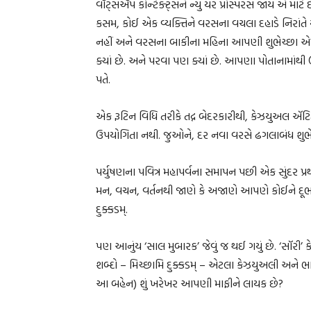
વૉટ્સઍપ કોન્ટેક્ટ્સને ન્યુ યર પ્રોસ્પરસ જાય એ મ
કસમ, કોઈ એક વ્યક્તિને વરસના વચલા દહાડે નિરાંતે
નહીં અને વરસના બાકીના મહિના આપણી શુભેચ્છા એમ
ક્યાં છે. અને પરવા પણ ક્યાં છે. આપણા પોતાનામાંથી 
પતે.
એક રૂટિન વિધિ તરીકે તદ્ન બેદરકારીથી, કેઝયુઅલ ઍટિ
ઉપયોગિતા નથી. જુઓને, દર નવા વરસે ઢગલાબંધ શુભે
પર્યુષણના પવિત્ર મહાપર્વના સમાપન પછી એક સુંદર પ્રથ
મન, વચન, વર્તનથી જાણે કે અજાણે આપણે કોઈને દૂભ
દુક્કડમ્.
પણ આનુંય ‘સાલ મુબારક’ જેવું જ થઈ ગયું છે. ‘સૉરી’ ક
શબ્દો – મિચ્છામિ દુક્કડમ્ – એટલા કેઝયુઅલી અને 
આ બહેન) શું ખરેખર આપણી માફીને લાયક છે?