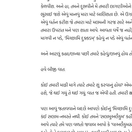
કેળવીશ. અને હા, તમને દૂભવીને મેં તમારી લાગણીઓને જે
ભુંસાઈ જશે એવું માનવું મારા માટે બાલિશતા છે. એ ઉઝ
એવું વર્તન કરીશ જે તમારા માટે મલમની ગરજ સારે અન
તમારા ઉપરાંત મને પણ શાતા આપે. આવતા વર્ષે જ નહીં, હ
માગવી ન પડે, ‘મિચ્છામિ દુક્કડમ્’ કહેવું ન પડે એવું વર
અને આટલું કહ્યા/લખ્યા પછી તમારે કહેવું/લખવું હોય તો
હવે બીજી વાત.
કોઈ તમારી માફી માગે ત્યારે તમારે શું કરવાનું હોય
હશે, જે થઈ ગયું તે થઈ ગયું. વાત જ એવી હતી. તમારી ક્ષમા 
પણ આવું જતાવવાને બદલે આપણે કોઈનું ‘મિચ્છામિ દુક્
કંઈ સલામ-નમસ્તે નથી. કોઈ તમને ‘સલામુઅલૈકુમ’ કહી
આપે ત્યારે તમે પણ વળતો જવાબ આપો કે ‘વાઅલૈકુમસ્