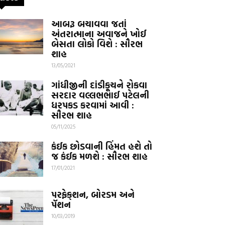
આબરૂ બચાવવા જતાં
અંતરાત્માના અવાજને ખોઈ
બેસતા લોકો વિશે : સૌરભ
શાહ
13/05/2021
ગાંધીજીની દાંડીકૂચને રોકવા
સરદાર વલ્લભભાઈ પટેલની
ધરપકડ કરવામાં આવી :
સૌરભ શાહ
05/11/2025
કંઈક છોડવાની હિંમત હશે તો
જ કંઈક મળશે : સૌરભ શાહ
17/01/2021
પરફેક્‌શન, બોરડમ અને
પૅશન
10/03/2019