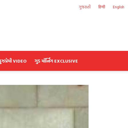
ગુજરાતી
हिन्दी
English
યુઝપ્રેમી VIDEO
ગુડ મૉર્નિંગ EXCLUSIVE