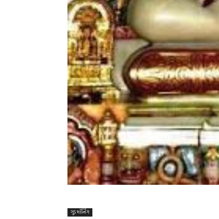
ગુડ મૉર્નિંગ