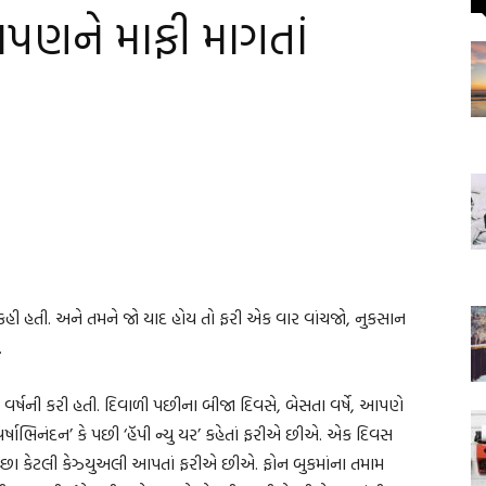
 આપણને માફી માગતાં
ત કહી હતી. અને તમને જો યાદ હોય તો ફરી એક વાર વાંચજો, નુકસાન
.
 વર્ષની કરી હતી. દિવાળી પછીના બીજા દિવસે, બેસતા વર્ષે, આપણે
ન વર્ષાભિનંદન’ કે પછી ‘હૅપી ન્યુ યર’ કહેતાં ફરીએ છીએ. એક દિવસ
ચ્છા કેટલી કેઝ્યુઅલી આપતાં ફરીએ છીએ. ફોન બુકમાંના તમામ