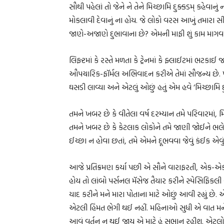
સૌથી પહેલાં તો જેને ને તેને મિચ્છામિ દુક્કડમ્ કહેવાનુ
મોકલાવી દેવાનું ના હોય. જે લોકો વરસ આખું તમારા સ
જાણે-અજાણે દુભાવાના છે? એમની માફી શું કામ માગવ
લિફ્ટમાં કે રસ્તે મળતા કે ટ્રેનમાં કે ફ્લાઈટમાં ભટકાઈ
ઔપચારિક-ફૉર્મલ અભિવાદન કરીએ તેમાં સૌજન્ય છે. પ
ઘસડી લાવ્યા અને એટલું ઓછું હતું એમ હવે ‘મિચ્છામિ દ
તમને ખબર છે કે વીતેલા વર્ષ દરમ્યાન તમે પરિવારમાં, મિ
તમને ખબર છે કે કેટલાક લોકોને તમે જાણી જોઈને ભલ
ઈચ્છા ન હોવા છતાં, તમે એમને દૂભવવા જેવું કંઈક એવું ક
આજે પ્રતિક્રમણ કર્યા પછી એ સૌને વારાફરતી, એક-એ
હોય તો લાંબો પર્સનલ મૅસેજ તૈયાર કરીને સ્પેસિફિકલી ય
યાદ કરીને મને મારા પોતાના માટે ઓછું આવી રહ્યું છ
એટલી હિંમત ભેગી થઈ નહીં. મહિનાઓ સુધી એ વાત મને કનડ
આવું વર્તન ન થઈ જાય એ માટે હું સભાન રહીશ. એટલો સુ