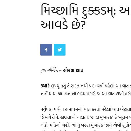
મિચ્છામિ દુક્કડમ્:
આવડે છે?
ગુડ મૉર્નિંગ
–
સૌરભ શાહ
ક્યારે
લખ્યું હતું તે સરત નથી પણ વર્ષો પહેલાં આ વા
નહીં થાય. ક્ષમાપનાના ભવ્ય પ્રસંગે જ આ વાત લખી હશે
પર્યુષણ પર્વના સમાપનની વાત કરતાં પહેલાં વાત બેસતા
જે મળે તેને, હાલતાં ને ચાલતાં, ‘સાલ મુબારક’ કે ‘નૂત
નહીં, મહિનો નહીં, આખું વરસ મુબારક જાય એવી શુભે