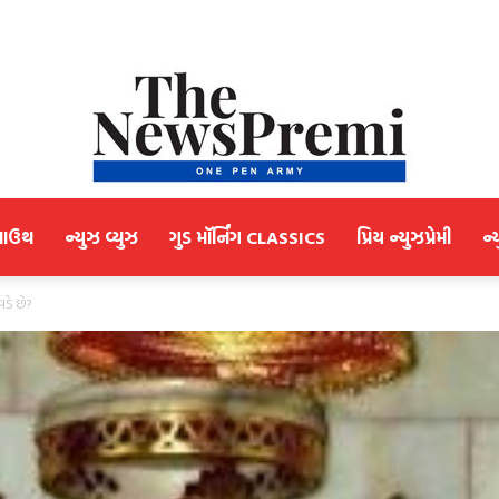
માઉથ
ન્યુઝ વ્યુઝ
ગુડ મૉર્નિંગ CLASSICS
પ્રિય ન્યુઝપ્રેમી
ન્
NewsPremi
ડે છે?
Gujarati