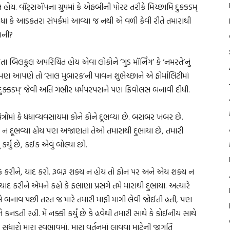
ં ન હોય. વૉટ્સઍપના ગ્રુપમાં કે એફબીની પોસ્ટ તરીકે મિચ્છામિ દુક્કડમ્
ીધા કે આડકતરા સંપર્કમાં આવ્યા જ નથી એ વળી કેવી રીતે તમારાથી
ાની?
 જતા બિલકુલ અપરિચિત હોય એવા લોકોને ‘ગુડ મૉર્નિંગ’ કે ‘નમસ્તે’નું
ણ આપણે તો ‘સાલ મુબારક’ની પાવન શુભેચ્છાને એ ફોર્માલિટીમાં
ુક્કડમ્’ જેવી અતિ ગંભીર ધર્મપરંપરાને પણ ફ્રિવોલસ બનાવી દીધી.
ત્રોમાં કે ધંધાવ્યવસાયમાં કોને કોને દૂભવ્યા છે. બરાબર ખબર છે.
ે ન દૂભવ્યા હોય પણ અજાણતાં તેઓ તમારાથી દુભાયા છે, તમારી
ર્યું છે, કંઈક એવું બોલ્યા છો.
ક કરીને, યાદ કરો. રૂબરૂ શક્ય ન હોય તો ફોન પર અને એય શક્ય ન
ાદ કરીને એમને કહો કે ફલાણા પ્રસંગે તમે મારાથી દુભાયા. અત્યારે
ે. એ બનાવ પછી તરત જ મારે તમારી માફી માગી લેવી જોઈતી હતી, પણ
તી રહી. મેં નક્કી કર્યું છે કે હવેથી તમારી સાથે કે કોઈનીય સાથે
ધારો મારા સ્વભાવમાં, મારા વર્તનમાં લાવવા માટેની જાગૃતિ