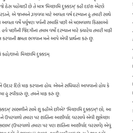
 ઠેસ પહોંચાડી છે તે માત્ર ‘મિચ્છામિ દુક્કડમ્’ કહી દઈશ એટલે
રડાને, એ જખમને રૂઝવવા માટે આવતા વર્ષ દરમ્યાન હું તમારી સાથે
ે આવતા વર્ષે પર્યુષણ પર્વની સમાપ્તિ પછી એ મલમવાળા કિસ્સાઓ
વે પછીની જિંદગીનાં તમામ વર્ષો દરમ્યાન મારે ક્યારેય તમારી માફી
્તન કરવાની ક્ષમતા ભગવાન મને આપે એવી પ્રાર્થના કરું છું.
 કહો/લખો: મિચ્છામિ દુક્કડમ્.
? એમને ઉદાર દિલે માફ કરવાના હોય. એમને સધિયારો આપવાનો હોય કે
હું સ્વીકારું છું, તમને માફ કરું છું.
કડમ્’ સાંભળીને સામે શું કહીએ છીએ? ‘મિચ્છામિ દુક્કડમ્’! લો, આ
ને ઉપરવાળો તમારા પર શાંતિના આશીર્વાદ વરસાવે એવી શુભેચ્છા
સલામ’ (ઉપરવાળો તમારા પર પણ શાંતિના આશીર્વાદ વરસાવે) એવું