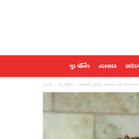
ગુડ મૉર્નિંગ
તડકભડક
લાઉડ
Home
ગુડ મૉર્નિંગ
મિચ્છામિ દુક્કડમ્: આપણને માફી માગતાં આવ