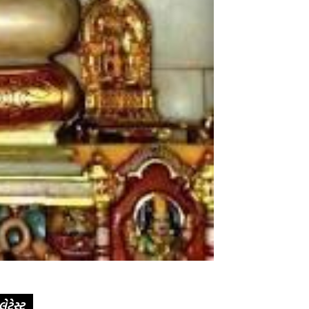
લેટેસ્ટ