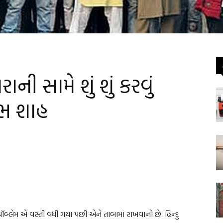
ની સામે શું શું કરવું
રભ શાહ
પ્રૉબ્લેમ એ વસ્તી વધી ગયા પછી એને તાબામાં રાખવાનો છે. હિન્દુ