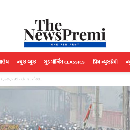
માઉથ
ન્યુઝ વ્યુઝ
ગુડ મૉર્નિંગ CLASSICS
પ્રિય ન્યુઝપ્રેમી
ન્
NewsPremi
શું કરવું પડશે – લેખ 8 : સૌરભ...
Gujarati