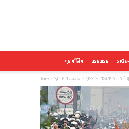
ગુડ મૉર્નિંગ
તડકભડક
લાઉડ
Home
ગુડ મૉર્નિંગ classics
મુસ્લિમોના વસ્તીવધારાની સામે શું 