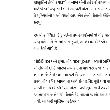
સંસ્કૃતિને તેઓ રગદોળી ન નાખે એની તકેદારી રાખવાનો છ
માટે જે કંઈ થવું જોઈએ તે સરકારી ધોરણે તેમ જ બીજા 
કે મુસ્લિમોની વસ્તી વધતી જાય એમ તેઓ પોતાની ઐતિહાસ
કરવું?
સ્વામી સચ્ચિદાનંદે દુબઈના પ્રવાસવર્ણનમાં જે એક વા
એવું મને લાગે છે. તમે પણ જુઓ, તમને લાગે છે? જો 
વાત કેવી લાગે છે.
‘મોરિશિયસ અને દુબઈનો પ્રવાસ’ પુસ્તકમાં સ્વામી સચ્ચ
એ લેવાની છે કે આરબ અમીરાતમાં માત્ર ૧૭% જ આરબો
શાસન રહે તેવી વ્યવસ્થા કરી છે. અહીં ભારત-પાકિસ્તાન
કરવાની પરમિટ આપવામાં આવે છે. પરમિટ પૂરી થયા પછી
આવી શકાય છે. કોઈ ગમે એટલાં વર્ષો સુધી અહીં રહ
આનંદ કરો અને પછી પોતાને દેશ ચાલ્યા જાઓ. આ કારણ
નથી. આ ખરી બુદ્ધિમત્તા કહેવાય.’