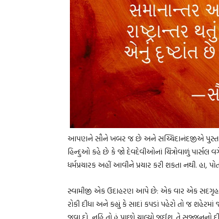
આપણને સૌને ખબર જ છે અને સચ્ચિદાનંદજીએ પુસ્તકમાં ન
હિન્દુઓ કહે છે કે જો દેવદેવીઓનાં ચિત્રોવાળું પાર્સ
ધર્મપ્રચારક અહીં આવીને પ્રચાર કરી શકતા નથી. હા, પોત
સ્વામીજી એક ઉદાહરણ આપે છે: એક વાર એક સદગૃહસ્થ
રોકી દીધા અને કહ્યું કે સાદાં કપડાં પહેરો તો જ શહેર
જવા દો, નહિ તો હું પાછો ચાલ્યો જઈશ. તે સજ્જનનો દ