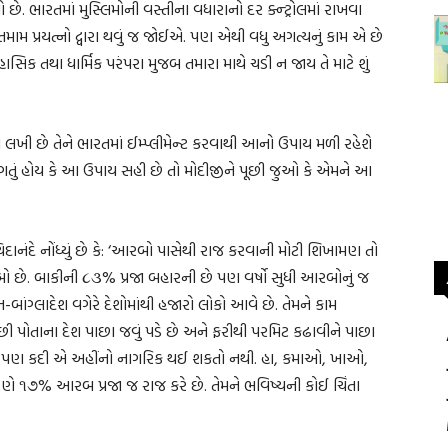
ે. ભારતમાં મુસ્લિમોની વસ્તીના વધારાનો દર ક્ન્ટ્રોલમાં રાખવા
તમામ પ્રયત્નો દ્વારા થવું જ જોઈએ. પણ એથી વધુ અગત્યનું કામ એ છે
િક તથા ધાર્મિક પરંપરા મુજબ તમારા માથે ચડી ન જાય તે માટે શું
ત લખી છે તેને ભારતમાં ઈમ્પ્લીમેન્ટ કરવાથી આનો ઉપાય મળી રહેશે
લાગતું હોય કે આ ઉપાય સહી છે તો મોદીજીને પૂછી જુઓ કે એમને આ
િદાનંદે નોંધ્યું છે કે: ‘આરબો પાસેથી રાજ કરવાની મોટી શિખામણ તો
 છે. બાકીની ૮૩% પ્રજા બહારની છે પણ વર્ષો સુધી આરબોનું જ
-બાંગ્લાદેશ વગેરે દેશોમાંથી હજારો લોકો આવે છે. તેમને કામ
 પોતાના દેશ પાછા જવું પડે છે અને ફરીથી પરમિટ કઢાવીને પાછા
ે તો પણ કદી એ અહીંનો નાગરિક થઈ શકતો નથી. હા, કમાઓ, ખાઓ,
ે ૧૭% આરબ પ્રજા જ રાજ કરે છે. તેમને ભવિષ્યની કોઈ ચિંતા