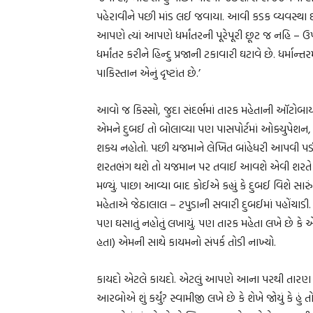
પહેરાવીને પછી માંડ લઈ જવાયા. આવી કડક વ્યવસ્થા છે
આપણે ત્યાં આપણે ધર્માંતરની પૂરેપૂરી છૂટ જ નહિ –
ધર્માંતર કરીને હિન્દુ પ્રજાની ટકાવારી ઘટાવે છે. ધર્માન્
પાકિસ્તાન એનું દૃષ્ટાંત છે.’
આવો જ કિસ્સો, જુદા સંદર્ભમાં તારક મહેતાની ઑટોબા
એમને દુબઈ તો બોલાવ્યા પણ પાસપોર્ટમાં ઓક્યુપેશન, ર
શક્ય નહોતો. પછી યજમાને લેખિત બાંહેધરી આપવી પડી 
શરતભંગ થશે તો યજમાન પર તવાઈ આવશે એવી શરતે એમન
મળ્યું. પાછા આવ્યા બાદ કોઈએ કહ્યું કે દુબઈ વિશે સારુ
મહેતાએ જેઠાલાલ – ટપુડાની સવારી દુબઈમાં પહોંચાડી. 
પણ ઘસાતું નહોતું લખાયું. પણ તારક મહેતા લખે છે ક
હતા) એમની સાથે કાયમનો સંપર્ક તોડી નાખ્યો.
કાયદો એટલે કાયદો. એટલું આપણે આના પરથી તારણ કાઢવ
આરબોએ શું કર્યું? સ્વામીજી લખે છે કે શેખે જોયું કે