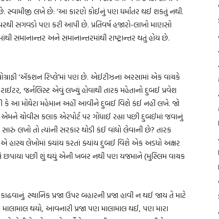
. સ્વામીજી લખે છે: ‘આ કારણે કોઈનું પણ ધર્માંતર થઈ શકતું નથી.
 ઉપરથી સગવડો પણ કરી આપી છે. પ્રતિવર્ષ હજારો-લાખો માણસો
તરમાંથી સમાનાન્તર અને સમાનાન્તરમાંથી રાષ્ટ્રાન્તર થતું હોય છે.
યોગ્રાફી ‘ઍકશન રિપ્લે’માં પણ છે. એઈટીઝના અરસામાં એક વાચકે
ાઈટર, જર્નલિસ્ટ એવું લખ્યું હોવાથી તારક મહેતાનો દુબઈ પ્રવેશ
કે આ મોંઘેરા મહેમાન અહીં આવીને દુબઈ વિશે કંઈ નહીં લખે. જો
ે ચોવીસ કલાક એરપોર્ટ પર ગોંધાઈ રહ્યા પછી દુબઈમાં જવાનું
ં સારું લખો તો ત્યાંની સરકાર થોડી કંઈ વાંધો લેવાની છે? તારક
એ હાસ્ય લેખોમાં ક્યાંય કરતાં ક્યાંય દુબઈ વિશે એક અડધો અક્ષર
ે એ છપાયા પછી શું થયું એની ખબર નથી પણ યજમાને (મુસ્લિમ વાચક
ાનું. સ્થાનિક પ્રજા ઉપર બહારની પ્રજા હાવી ન થઈ જાય તે માટે
 હું તો માલામાલ થયો, આવનારી પ્રજા પણ માલામાલ થઈ, પણ મારા