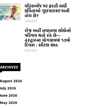
વૉટ્સઍપ પર ફરતી બધી
કવિતાઓ ગુલઝારસા’બની
હોય છે?
22/03/2019
રોજ અહીં નવાનવા લોકોનો
પરિચય થતો રહે છે—
હરદ્વારના યોગગ્રામમાં ૧૩મો
દિવસ : સૌરભ શાહ
30/04/2022
ARCHIVES
August 2026
July 2026
June 2026
May 2026