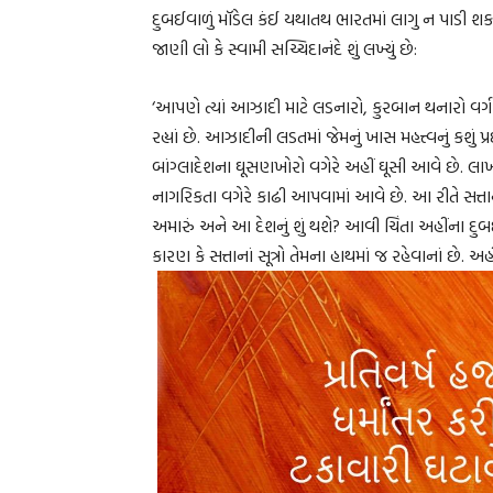
દુબઈવાળું મૉડેલ કંઈ યથાતથ ભારતમાં લાગુ ન પાડી શક
જાણી લો કે સ્વામી સચ્ચિદાનંદે શું લખ્યું છે:
‘આપણે ત્યાં આઝાદી માટે લડનારો, કુરબાન થનારો વર્ગ દ
રહ્યાં છે. આઝાદીની લડતમાં જેમનું ખાસ મહત્ત્વનું કશું પ
બાંગ્લાદેશના ઘૂસણખોરો વગેરે અહીં ઘૂસી આવે છે. લા
નાગરિકતા વગેરે કાઢી આપવામાં આવે છે. આ રીતે સત્તાનું 
અમારું અને આ દેશનું શું થશે? આવી ચિંતા અહીંના
કારણ કે સત્તાનાં સૂત્રો તેમના હાથમાં જ રહેવાનાં છે.