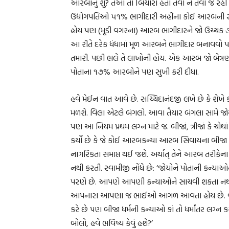
આરબોનું શું? તેઓ તો બિચારા હતા તેવા ને તેવા જ રહી 
ઉદ્યોગપતિઓ ૫૧% ભાગીદારી અહીંના કોઈ આરબની રાખ
હોય પણ (મૂડી વગરના) આરબ ભાગીદારને જો ઉચ્ચક ૩
આ રીતે દરેક ધંધામાં મૂળ આરબને ભાગીદાર બનાવવો 
તમારી. પછી ભલે તે લાખોની હોય. એક આરબ જો બેત્ર
પોતાના ૧૭% આરબોને પણ સુખી કરી દીધા.
હવે મેઈન વાત આવે છે. સચ્ચિદાનંદજી લખે છે કે શેખે
મળશે. વિલા એટલે બંગલો. આવા તૈયાર બંગલા સામે જોય
પણ આ નિયમ પ્રથમ લગ્ન માટે જ. બીજાં, ત્રીજાં કે ચ
કર્યો છે કે જે કોઈ આરબકન્યા આરબ સિવાયના બીજા કો
નાગરિકતા સમાપ્ત થઈ જશે. અર્થાત્ તેને આરબ તરી
નથી કરતી. સ્વામીજી નોંધે છે: ‘જોયોને પોતાની કન્ય
પરણે છે. આપણે આપણી કન્યાઓને સાચવી શકતા નથી, એટ
આપનારા આપણા જ ભાઈઓ આગળ આવતા હોય છે. વળી પા
કરે છે પણ બીજા ધર્મની કન્યાઓ કાં તો ધર્માંતર લગ્
બોલો, હવે ભવિષ્ય કેવું હશે?’