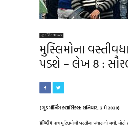
ગુડ મૉર્નિંગ classics
મુસ્લિમોના વસ્તીવધારા
પડશે – લેખ 8 : સૌ
( ગુડ મૉર્નિંગ ક્લાસિક્સ: શનિવાર, 2 મે 2020)
પ્રૉબ્લેમ
માત્ર મુસ્લિમોની વસ્તીના વધારાનો નથી, મોટો 