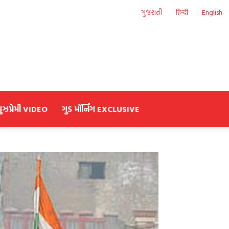
ગુજરાતી
हिन्दी
English
યુઝપ્રેમી VIDEO
ગુડ મૉર્નિંગ EXCLUSIVE