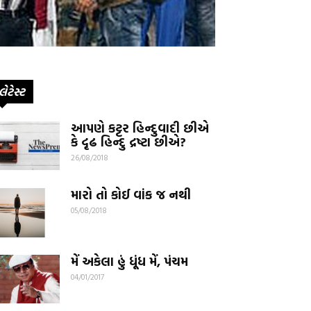
લેટેસ્ટ
આપણે કટ્ટર હિન્દુવાદી છીએ
કે દૃઢ હિન્દુ દ્રષ્ટા છીએ?
26/08/2018
મારો તો કોઈ વાંક જ નથી
05/08/2018
મેં અકેલા હું ધૂંધ મેં, પંચમ
04/01/2017