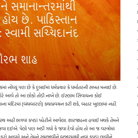
ોંધ્યું પણ છે કે દુબઈમાં ધર્મપ્રચાર કે ધર્માંતરની સખત મનાઈ છે.
લ વગેરે આવે તો આ લોકો તોડી નાખે છે. ઈસ્લામ સિવાયના કોઈ
ાના મંદિરમાં (બંધબારણે) કથાપ્રવચન કરી શકે, બહાર ખુલ્લામાં નહીં.
 અહીં ભગવાં કપડાં પહેરીને આવેલા. શારજાહના હવાઈ મથકે તેમને
માં જવા દઈએ. પેલો પણ અડી ગયો કે જવા દેવો હોય તો આ જ વસ્ત્રોમાં
ીકરો આવ્યો અને તેમને સમજાવીને બજારમાંથી નવાં કપડાં લાવીને