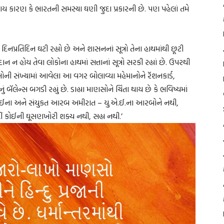
ાય કારણ કે ભારતની સમસ્યા ઘણી જુદા પ્રકારની છે. પણ પહેલાં તમે
િનપ્રતિદિન ઘટી રહ્યો છે અને શાસનનાં સૂત્રો તેના હાથમાંથી છૂટી
્રદાન ન હોય તેવા લોકોના હાથમાં સત્તાનાં સૂત્રો સરકી રહ્યાં છે. ઉપરથી
ખોની સંખ્યામાં આવેલા આ વગર બોલાવ્યા મહેમાનોને રૅશનકાર્ડ,
બૅલેન્સ બગડી રહ્યું છે. ડાહ્યા માણસોને ચિંતા થાય છે કે ભવિષ્યમાં
 દુબઈના અને સંયુકત આરબ અમીરાત – યુ.એ.ઈ.ના આરબોને નથી,
 અહીં કોઈની ઘૂસણખોરી શક્ય નથી, સહ્ય નથી.’