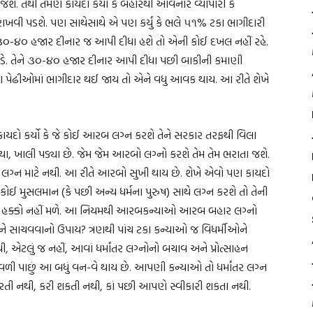
જશે. તેથી તેમણે કાયદો કર્યો કે બહારથી આવનાર વ્યાપારી કે
વી પડશે. પણ સાથેસાથે એ પણ કર્યું કે ભલે ૫૧% ટકા ભાગીદારી
૦-૪૦ હજાર દીનાર જ આપી દીધા હશે તો એની કોઈ દખલ નહીં રહે.
પડે. તેને ૩૦-૪૦ હજાર દીનાર આપી દીધા પછી બાકીની કમાણી
ણ પેઢીઓમાં ભાગીદાર થઈ જાય તો એને વધુ આવક થાય. આ રીતે શેખે
 કાયદો કર્યો કે જે કોઈ આરબ લગ્ન કરશે તેને સરકાર તરફથી વિલા
ા, ખાલી પડ્યા છે. જેમ જેમ આરબો લગ્નો કરશે તેમ તેમ ભરાતા જશે.
ોથાં લગ્ન માટે નથી. આ રીતે આરબો સુખી થાય છે. શેખે એવો પણ કાયદો
ઈ મુસલમાન (કે પછી અન્ય ધર્મના પુરુષ) સાથે લગ્ન કરશે તો તેની
કેના હક્કો નહીં મળે. આ નિયમથી આરબકન્યાઓ આરબ બહાર લગ્નો
ાઓને સાચવવાનો ઉપાય? ત્રણથી પાંચ ટકા કન્યાઓ જ વિધર્મીઓને
લું જ નહીં, આવાં ધર્માંતર લગ્નોનો બચાવ અને પ્રોત્સાહન
છું આ બધું વન-વે થાય છે. આપણી કન્યાઓ તો ધર્માંતર લગ્ન
ન કરતી નથી, કરી શકતી નથી, કાં પછી આપણે સ્વીકારી શકતા નથી.