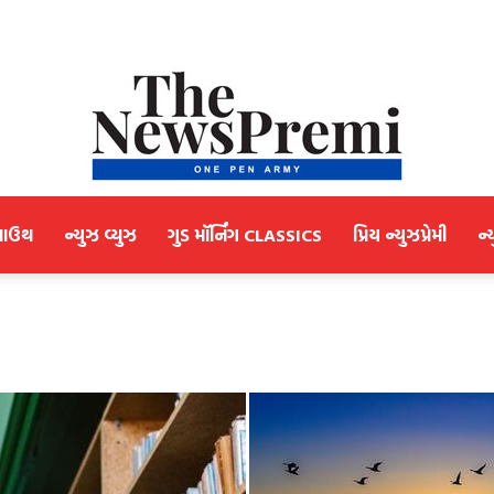
માઉથ
ન્યુઝ વ્યુઝ
ગુડ મૉર્નિંગ CLASSICS
પ્રિય ન્યુઝપ્રેમી
ન્
NewsPremi
Gujarati