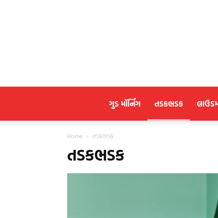
ગુડ મૉર્નિંગ
તડકભડક
લાઉડ
Home
તડકભડક
તડકભડક