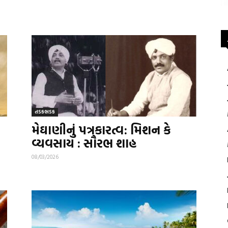
તડકભડક
મેઘાણીનું પત્રકારત્વ: મિશન કે
વ્યવસાય : સૌરભ શાહ
08/03/2026