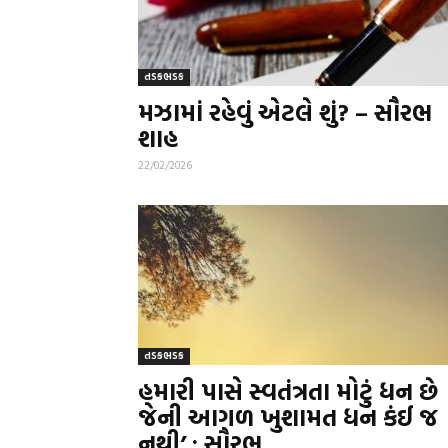
તડકભડક
મઝામાં રહેવું એટલે શું? – સૌરભ
શાહ
22/02/2026
તડકભડક
હમારી પાસે સ્વતંત્રતા મોટું ધન છે
જેની આગળ ખુશામત ધન કંઈ જ
નથી’ : સૌરભ...