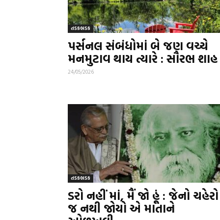
તડકભડક
પર્સનલ સંબંધોમાં બે જણ વચ્ચે
મનમુટાવ થાય ત્યારે : સૌરભ શાહ
24/05/2026
તડકભડક
ડરો નહીં માં, મૈં જો હૂં : જેનો ચહેરો
જ નથી જોયો એ માતાને