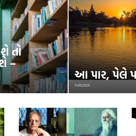
શે તો
શે –
આ પાર, પેલે 
31/05/2026