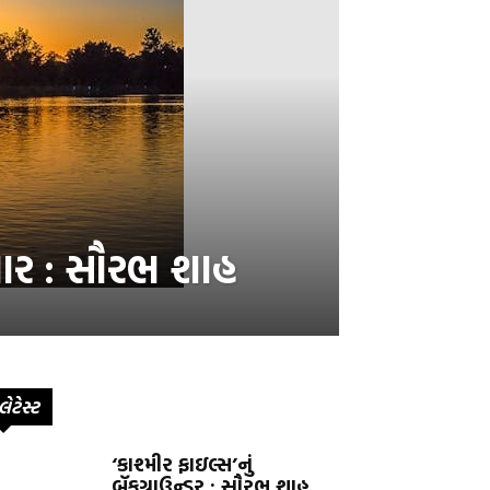
પાર : સૌરભ શાહ
લેટેસ્ટ
‘કાશ્મીર ફાઇલ્સ’નું
બૅકગ્રાઉન્ડર : સૌરભ શાહ