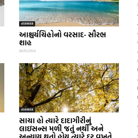
તડકભડક
આશ્ચર્યચિહ્નોનો વરસાદ- સૌરભ
શાહ
08/02/2026
તડકભડક
સાચા હો ત્યારે દાદાગીરીનું
લાઇસન્સ મળી જતું નથી અને
અન્યાય થતો હોય ત્યારે દર વખતે...