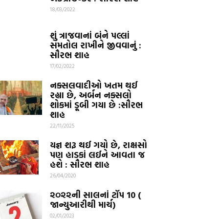
18/03/2022
શું ત્રાજવાનાં બંને પલ્લાં
સમતોલ રાખીને જીવવાનું :
સૌરભ શાહ
17/02/2022
નક્સલવાદીઓ ખતમ થઈ
રહ્યા છે, અર્બન નક્સલો
શોકમાં ડૂબી ગયા છે :સૌરભ
શાહ
22/11/2025
યજ્ઞ શરૂ થઈ ગયો છે, રાક્ષસો
પણ હાડકાં લઈને આવતા જ
હશે : સૌરભ શાહ
26/04/2020
૨૦૨૨ની સાલનાં ટૉપ 10 (
જાન્યુઆરીથી માર્ચ)
02/01/2023