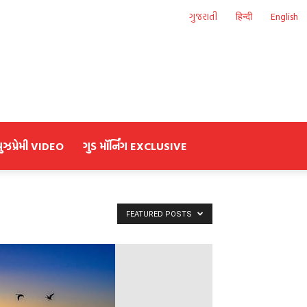
ગુજરાતી
हिन्दी
English
યુઝપ્રેમી VIDEO
ગુડ મૉર્નિંગ EXCLUSIVE
FEATURED POSTS