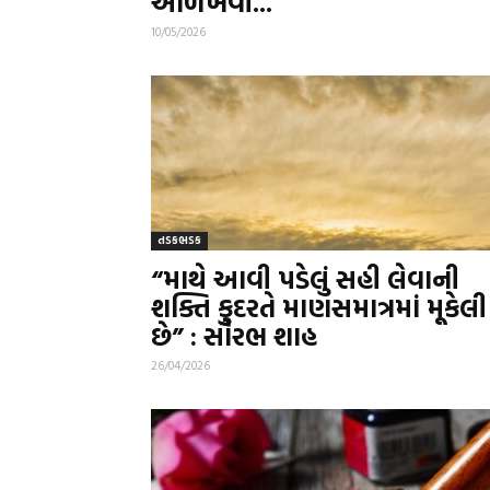
ઓળખવી...
10/05/2026
તડકભડક
“માથે આવી પડેલું સહી લેવાની
શક્તિ કુદરતે માણસમાત્રમાં મૂકેલી
છે” : સૌરભ શાહ
26/04/2026