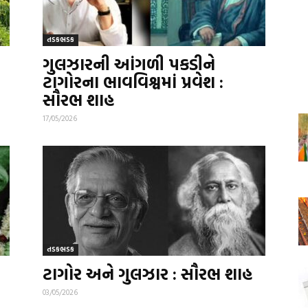
તડકભડક
ગુલઝારની આંગળી પકડીને
ટાગોરના ભાવવિશ્વમાં પ્રવેશ :
સૌરભ શાહ
17/05/2026
તડકભડક
ટાગોર અને ગુલઝાર : સૌરભ શાહ
03/05/2026