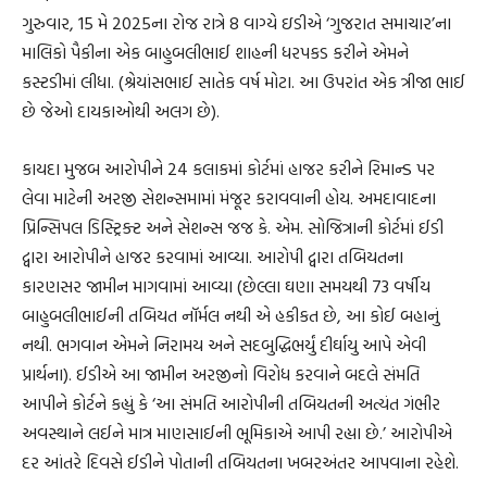
ગુરુવાર, 15 મે 2025ના રોજ રાત્રે 8 વાગ્યે ઇડીએ ‘ગુજરાત સમાચાર’ના
માલિકો પૈકીના એક બાહુબલીભાઈ શાહની ધરપકડ કરીને એમને
કસ્ટડીમાં લીધા. (શ્રેયાંસભાઈ સાતેક વર્ષ મોટા. આ ઉપરાંત એક ત્રીજા ભાઈ
છે જેઓ દાયકાઓથી અલગ છે).
કાયદા મુજબ આરોપીને 24 કલાકમાં કોર્ટમાં હાજર કરીને રિમાન્ડ પર
લેવા માટેની અરજી સેશન્સમામાં મંજૂર કરાવવાની હોય. અમદાવાદના
પ્રિન્સિપલ ડિસ્ટ્રિક્ટ અને સેશન્સ જજ કે. એમ. સોજિત્રાની કોર્ટમાં ઈડી
દ્વારા આરોપીને હાજર કરવામાં આવ્યા. આરોપી દ્વારા તબિયતના
કારણસર જામીન માગવામાં આવ્યા (છેલ્લા ઘણા સમયથી 73 વર્ષીય
બાહુબલીભાઈની તબિયત નૉર્મલ નથી એ હકીકત છે, આ કોઈ બહાનું
નથી. ભગવાન એમને નિરામય અને સદબુદ્ધિભર્યું દીર્ઘાયુ આપે એવી
પ્રાર્થના). ઈડીએ આ જામીન અરજીનો વિરોધ કરવાને બદલે સંમતિ
આપીને કોર્ટને કહ્યું કે ‘આ સંમતિ આરોપીની તબિયતની અત્યંત ગંભીર
અવસ્થાને લઈને માત્ર માણસાઈની ભૂમિકાએ આપી રહ્યા છે.’ આરોપીએ
દર આંતરે દિવસે ઈડીને પોતાની તબિયતના ખબરઅંતર આપવાના રહેશે.