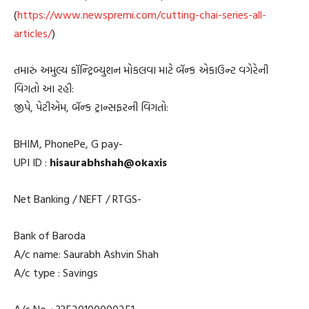
(
https://www.newspremi.com/cutting-chai-series-all-
articles/
)
તમારું અમુલ્ય કૉન્ટ્રિબ્યુશન મોકલવા માટે બૅન્ક એકાઉન્ટ વગેરેની
વિગતો આ રહી:
જીપે, પેટીએમ, બૅન્ક ટ્રાન્સફરની વિગતો:
BHIM, PhonePe, G pay-
UPI ID :
hisaurabhshah@okaxis
Net Banking / NEFT / RTGS-
Bank of Baroda
A/c name: Saurabh Ashvin Shah
A/c type : Savings
A/c No. : 33520100000251