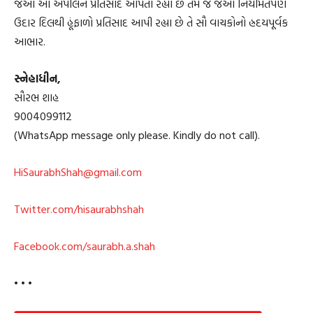
જેઓ આ અપીલને પ્રતિસાદ આપતા રહ્યા છે તેમ જ જેઓ નિયમિતપણે
ઉદાર દિલથી હૂંફાળો પ્રતિસાદ આપી રહ્યા છે તે સૌ વાચકોનો હ્રદયપૂર્વક
આભાર.
સ્નેહાધીન,
સૌરભ શાહ
9004099112
(WhatsApp message only please. Kindly do not call).
HiSaurabhShah@gmail.com
Twitter.com/hisaurabhshah
Facebook.com/saurabh.a.shah
• • •