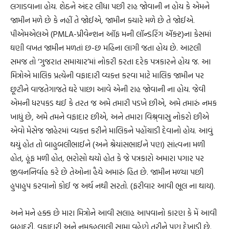
લગાડવાના હોય. શેઠને અંદર લીધા પછી રાહ જોવાની ન હોય કે એમને
જામીન મળે છે કે નહીં તે જોઈએ, જામીન ક્યારે મળે છે તે જોઈએ.
પીએમએલએ (PMLA-પ્રીવેન્શન ઑફ મની લૉન્ડરિંગ ઍક્ટ)ના કેસમાં
ઘણી વખત જામીન મળતાં છ-છ મહિના લાગી જતા હોય છે. આટલી
સમજ તો ‘ગુજરાત સમાચાર’માં નોકરી કરતા દરેક પત્રકારને હોય જ. આ
મિત્રોએ માલિક પ્રત્યેની વફાદારી વ્યક્ત કરવા માટે માલિક જામીન પર
છૂટીને વાજતેગાજતે ઘરે પાછા આવે એની રાહ જોવાની ના હોય. જેવી
એમની ધરપકડ થઈ કે તરત જ અમે તમારી પડખે છીએ, અમે તમારું નમક
ખાધું છે, અમે તમને વફાદાર છીએ, અને તમારા વિશ્ર્વાસુ નોકરો છીએ
એવો મેસેજ જાહેરમાં વ્યક્ત કરીને માલિકને પહોંચાડી દેવાનો હોય. આવું
થયું હોત તો બાહુબલીભાઈને (અને શ્રેયાંસભાઈને પણ) સાંત્વના મળી
હોત, હૂંફ મળી હોત, ભરોસો થયો હોત કે જે પત્રકારો અમારા પગાર પર
જીવનનિર્વાહ કરે છે તેઓના હૈયે અમારું હિત છે. જામીન મળ્યા પછી
હુપાહુપ કરવાનો કોઈ જ અર્થ નથી સરતો. (ફરીવાર આવી ભૂલ ના થાય).
અને મને હક્ક છે મારા મિત્રોને આવી સલાહ આપવાનો કારણ કે મેં આવી
બહાદુરી, વફાદારી અને નમકહલાલી સામા વહેણે તરીને પણ દેખાડી છે.