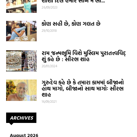
શીશા દિલ હમારે સીને મેં ભી...
26/09/2023
કોણ સહી છે, કોણ ગલત છે
29/10/2018
રામ જન્મભૂમિ વિશે મુસ્લિમ પુરાતત્ત્વવિદ્
શું કહે છે : સૌરભ શાહ
20/01/2024
ગુરુદેવ કહે છે કે તમારા કામમાં બીજાનો
હાથ માગો, બીજાનો સાથ માગોઃ સૌરભ
શાહ
16/09/2021
ARCHIVES
August 2026