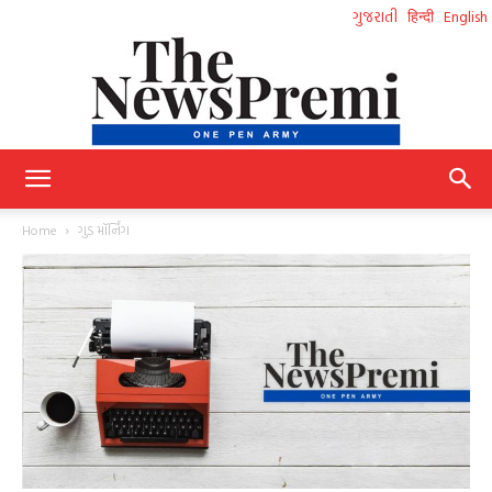
ગુજરાતી
हिन्दी
English
NewsPremi
Home
ગુડ મૉર્નિંગ
Gujarati