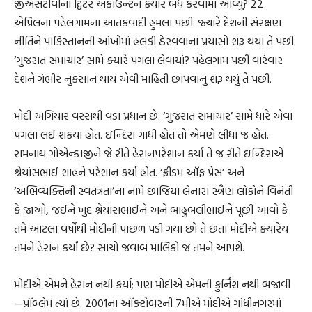
જીએસટીવીના ટ્વિટર અકાઉન્ટને ક્યારે બંધ કરવામાં આવ્યું? 22
એપ્રિલના પહેલગામના આતંકવાદી હુમલા પછી. જ્યારે દેશની સંરક્ષણ
નીતિને પાકિસ્તાનની આંખોમાં હલકી ઠેરવવાના પ્રયાસો શરૂ થયા તે પછી.
‘ગુજરાત સમાચાર’ સામે ક્યારે પગલાં લેવાયાં? પહેલગામ પછી વારંવાર
દેશને ગંભીર નુકસાન થાય એવી માહિતી છાપવાનું શરૂ થયું તે પછી.
મોદી અગિયાર વરસથી વડા પ્રધાન છે. ‘ગુજરાત સમાચાર’ સામે ધારે એવાં
પગલાં લઈ શકયા હોત. ઇન્દિરા ગાંધી હોત તો એમણે લીધાં જ હોત.
રામનાથ ગોએન્કાજીને જે રીતે હેરાનપરેશાન કર્યા તે જ રીતે ઇન્દિરાએ
શ્રેયાંસભાઈ શાહને પરેશાન કર્યા હોત. ‘ફ્રીડમ ઑફ પ્રેસ’ અને
‘અભિવ્યક્તિની સ્વતંત્રતા’ના નામે છાજિયા લેનારા સ્ત્રૈણ લોકોને વિનંતી
કે જાઓ, જઈને ખુદ શ્રેયાંસભાઈને અને બાહુબલીભાઈને પૂછી આવો કે
તમે આટલાં વર્ષોથી મોદીની પાછળ પડી ગયા છો તે છતાં મોદીએ ક્યારેય
તમને હેરાન કર્યાં છે? સાચો જવાબ માલિકો જ તમને આપશે.
મોદીએ એમને હેરાન નથી કર્યા; પણ મોદીએ એમની કુર્નિશ નથી બજાવી
—પ્રૉબ્લેમ ત્યાં છે. 2001ના ઑક્ટોબરની 7મીએ મોદીએ ગાંધીનગરમાં