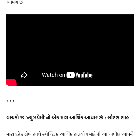
આમળે છે.
• • •
વાચકો જ ‘ન્યુઝપ્રેમી’નો એક માત્ર આર્થિક આધાર છે : સૌરભ શાહ
મારા દરેક લેખ સાથે સ્વૈચ્છિક આર્થિક સહયોગ માટેની આ અપીલ આપને