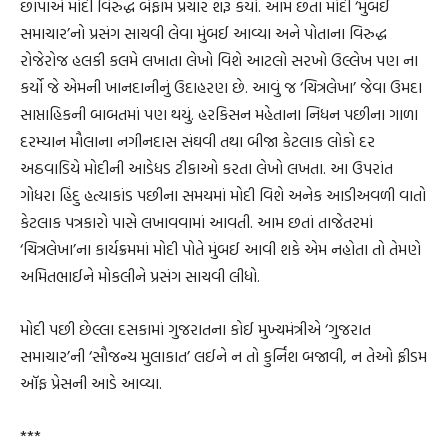
છાપાએ મોદી વિરુદ્ધ બેફામ પ્રચાર શરૂ કર્યો. આમ છતાં મોદી ‘મુંબઈ
સમાચાર’નો પ્રસંગ સાચવી લેવા મુંબઈ આવ્યા અને પોતાના વિરુદ્ધ
રોજેરોજ હલકી કલમે લખાતા લેખો વિશે આટલો સરખો ઉલ્લેખ પણ ના
કર્યો જે એમની ખાનદાનીનું ઉદાહરણ છે. આવું જ ‘ચિત્રલેખા’ જેવા ઉમદા
સાપ્તાહિકની બાબતમાં પણ થયું. હરકિસન મહેતાના નિધન પછીના ગાળા
દરમ્યાન મૌલાના નગીનદાસ સંઘવી તથા બીજા કેટલાક લોકો દર
અઠવાડિયે મોદીની આડેધડ ટીકાઓ કરતા લેખો લખતા. આ ઉપરાંત
ગોધરા હિંદુ હત્યાકાંડ પછીના સમયમાં મોદી વિશે અનેક આડીઅવળી વાતો
કેટલાક પત્રકારો પાસે લખાવવામાં આવતી. આમ છતાં તાજેતરમાં
‘ચિત્રલેખા’ના કાર્યક્રમમાં મોદી પોતે મુંબઈ આવી શકે એમ નહોતા તો તેમણે
અમિતભાઈને મોકલીને પ્રસંગ સાચવી લીધો.
મોદી પછી છેલ્લા દસકામાં ગુજરાતના કોઈ મુખ્યમંત્રીએ ‘ગુજરાત
સમાચાર’ની ‘સૌજન્ય મુલાકાત’ લઈને ન તો કુર્નિશ બજાવી, ન તેઓ ફ્રીડમ
ઑફ પ્રેસની આડે આવ્યા.
***