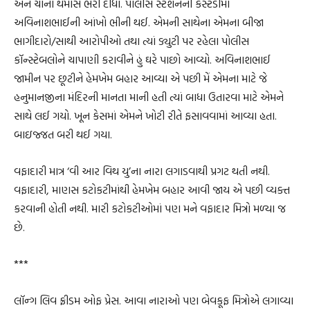
અને ચાના થર્મોસ ભરી દીધા. પોલીસ સ્ટેશનની કસ્ટડીમાં
અવિનાશભાઈની આંખો ભીની થઈ. એમની સાથેના એમના બીજા
ભાગીદારો/સાથી આરોપીઓ તથા ત્યાં ડ્યુટી પર રહેલા પોલીસ
કૉન્સ્ટેબલોને ચાપાણી કરાવીને હું ઘરે પાછો આવ્યો. અવિનાશભાઈ
જામીન પર છૂટીને હેમખેમ બહાર આવ્યા એ પછી મેં એમના માટે જે
હનુમાનજીના મંદિરની માનતા માની હતી ત્યાં બાધા ઉતારવા માટે એમને
સાથે લઈ ગયો. ખૂન કેસમાં એમને ખોટી રીતે ફસાવવામાં આવ્યા હતા.
બાઇજ્જત બરી થઈ ગયા.
વફાદારી માત્ર ‘વી આર વિથ યુ’ના નારા લગાડવાથી પ્રગટ થતી નથી.
વફાદારી, માણસ કટોકટીમાંથી હેમખેમ બહાર આવી જાય એ પછી વ્યક્ત
કરવાની હોતી નથી. મારી કટોકટીઓમાં પણ મને વફાદાર મિત્રો મળ્યા જ
છે.
***
લૉન્ગ લિવ ફ્રીડમ ઓફ પ્રેસ. આવા નારાઓ પણ બેવકૂફ મિત્રોએ લગાવ્યા