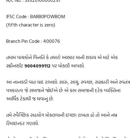
IFSC Code : BARB0POWBOM
(fifth character is zero)
Branch Pin Code : 400076
તમામ વાચકોને વિનંતિ કે તમારો આભાર માની શકાય એ માટે એક
સ્ક્રીનશૉટ
9004099112
પર મોકલી આપશો.
આ નાનકડી વાત યાદ રાખશો: સારું, સાચું, સ્વચ્છ, સંસ્કારી અને સ્વતંત્ર
પત્રકારત્વ જે સમાજને જોઈએ છે એ કામ સમાજની દરેક વ્યક્તિના
આર્થિક ટેકાથી જ થવાનું છે.
તમે સ્વૈચ્છિક સહયોગ મોકલવાની ઇચ્છા રાખતા હો તો આને નમ્ર
રિમાઇન્ડર ગણશો.