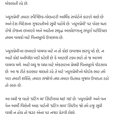
મોકલાતી રહે છે.
‘ન્યુઝપ્રેમી’ તમારા સ્વૈચ્છિક‐વોલન્ટરી આર્થિક સપોર્ટને કારણે ચાલે છે
અને દેશ-વિદેશના ગુજરાતીઓ સુધી પહોંચે છે. ‘ન્યુઝપ્રેમી’ પર પોસ્ટ થતાં
રોજે રોજનાં લખાણો અને અહીંના સમૃદ્ધ આર્કાઇવ્ઝનું સંપૂર્ણ મટીરિયલ
તમામ વાચકો માટે વિનામૂલ્યે ઉપલબ્ધ છે.
‘ન્યુઝપ્રેમી’નાં લખાણો વાંચવા માટે ન તો કોઈ લવાજમ ભરવું પડે છે, ન
અહીં કોઈ મનીવૉલ ખડી કરેલી છે કે આટલી રકમ ભરો તો જ આગળ
વાંચવા મળે. અહીં બધું જ બધા માટે એકસરખા પ્રેમથી વિનામૂલ્યે પીરસાય
છે. આ જ રીતે કારભાર ચાલતો રહે તે માટે ‘ન્યુઝપ્રેમી’નો થોડોક ભાર તમે
પણ તમારી શક્તિ, તમારા સંજોગો તથા તમારા ઉત્સાહ મુજબ ઉપાડતા રહો
તો સારું છે.
આ બધી જ વાતો ‘કટિંગ ચા’ સિરીઝમાં થઈ ગઈ છે. ‘ન્યુઝપ્રેમી’ અને વન
પેન આર્મી વિશેની આઠ પાર્ટની ‘કટિંગ ચાય’ સિરીઝ જો તમે હજુ સુધી
વાંચી ન હોય તો જરૂર એના પર નજર ફેરવી લેશો.