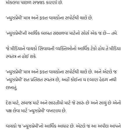
મોકલવા પાછળ સજ્જડ કારણો છે.
‘ન્યુઝપ્રેમી’ માત્ર અને ફક્ત વાચકોના સપોર્ટથી ચાલે છે.
‘ન્યુઝપ્રેમી’ની આર્થિક બાબત સંભાળવા માટેનો સોર્સ એક જ છે— તમે.
જે મીડિયાને વાચકો સિવાયની વ્યક્તિઓનો આર્થિક ટેકો હોય તે મીડિયા
સ્વતંત્ર ન હોઈ શકે.
‘ન્યુઝપ્રેમી’ માત્ર અને ફક્ત વાચકોના સપોર્ટથી ચાલે છે. અને એટલે જ
‘ન્યુઝપ્રેમી’ શત પ્રતિશત સ્વતંત્ર છે, અહીં કોઈના ય દબાણ હેઠળ નથી
લખાતું.
દેશ માટે, સમાજ માટે અને ભારતીયો માટે જે સારું છે અને સાચું છે એનો
પક્ષ લેવા માટે ‘ન્યુઝપ્રેમી’ વખણાય છે.
વાચકો જ ‘ન્યુઝપ્રેમી’નો આર્થિક આધાર છે. એટલે જ આ અપીલ આપને