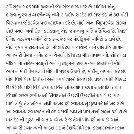
રવિશકુમાર હડકાયા કૂતરાની જેમ રોજ ભસ્યા કરે છે. મોદીએ એનું
ભસવાનું સ્વાતંત્ર્ય છીનવ્યું નથી. રાજદીપ સરદેસાઈ રોજ કંઈ ને કંઈ મોદી
વિરુદ્ધના જોકરવેડા પ્રાઈમટાઈમમાં કરે છે. મોદી એના વિદુષકવેડા રોકવા
કોઈ પગલાં નથી લેતા. કલકત્તાનું એક જમાનાનું અતિ પ્રતિષ્ઠિત ‘ટેલીગ્રાફ’
દૈનિક ગટરપત્ર બનીને રોજ ફ્રન્ટપેજ પર મોદીદ્વેષની વૉમિટો ઠાલવે છે.
મોદી ચૂપચાપ સહન કરે છે. બીજાં કેટલાંય અંગ્રેજી અને ભારતીય ભાષાનાં
અખબારો તેમજ અનેક ટીવી ચેનલો, ડિજિટલ મીડિયાવાળાઓ, સોશિયલ
મીડિયાના સાહેબબહાદુરો અને યુ ટ્યુબના સલીમ-અનારકલીઓ મોદી
આમ ને મોદી તેમ કહીને મોદીની મજાક ઉડાવે છે, મોદીનું અપમાન કરે છે,
મોદી વિશે ગેરમાહિતીઓ અને ગપગોળાઓ ફેલાવે છે, પ્રજાને મોદી વિરુદ્ધ
ઉશ્કેરે છે, મોદી વિશે ધડમાથા વિનાનાં આક્ષેપો કરતા નાનામોટા તમામ
વિપક્ષી રાજકારણીઓનાં નિવેદનોને ઉછળી ઉછળીને ચગાવે છે. પણ
મોદી ત્રીજું નેત્ર ખોલતા નથી. અખબારી સ્વાતંત્ર્યનું મૂલ્ય એમને ખબર છે.
આ સ્વાતંત્ર્ય સ્વચ્છંદતાની હદ વટાવી જાય તો પણ તેઓ સહન કરી લે છે.
માત્ર દેશની સુરક્ષાની વાત આવે ત્યારે જ તેઓ ખોંખારો ખાય છે અને
અખબારી સ્વાતંત્ર્યની આડશ લઈને દેશવિરોધી કામ કરનારાઓના કાન