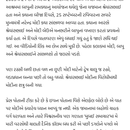
આશ્રમમાં બાપુની રામકથાનું આયોજન થયેલું જેના યજમાન શ્રેયાંસભાઈ
હતા અને કથાના બીજા દિવસે, 25 સપ્ટેમ્બરની રવિવારના સવારે
મુખ્યમંત્રી નરેન્દ્ર મોદી કથા સાંભળવા આવ્યા હતા. કથાના આરંભે
શ્રેયાંસભાઈ અને મોદી બેઉએ મનભરીને બાપુનાં વખાણ કરતાં પ્રવચનો
કર્યાં હતાં. એ દિવસે વાતાવરણ એવું બંધાઈ ગયું હતું કે જાણે સંધિ થઈ
ગઈ. આ વીડિયોની લિંક આ લેખ સાથે મૂકી છે. પહેલા કલાકમાં મોદી, બાપુ
અને શ્રેયાંસભાઈને સાંભળશો તો જલસો પડશે.
પણ રસ્સી બળી છતાં વળ ના છૂટી. મોદી માટેનો દ્વેષ ચાલુ જ રહ્યો,
વડાપ્રધાન બન્યા પછી તો બહુ વધ્યો. શ્રેયાંસભાઈ મોદીના વિરોધીમાંથી
મોદીના શત્રુ બની ગયા.
પ્રેસ પોતાની ટીકા કરે છે કે ઇવન પોતાના વિશે એલફેલ બોલે છે એ વાત
પર મોદીએ ક્યારેય ધ્યાન આપ્યું જ નથી. એક જમાનામાં બહોળો ચાહક
વર્ગ ધરાવતા અને ત્યારે વિશ્વસનીય પણ ગણાતા ‘મુંબઈ સમાચાર’માં મેં
મારી વરસોથી ચાલતી દૈનિક કૉલમ બંધ કરી એ પછી ડગલેને પગલે એ