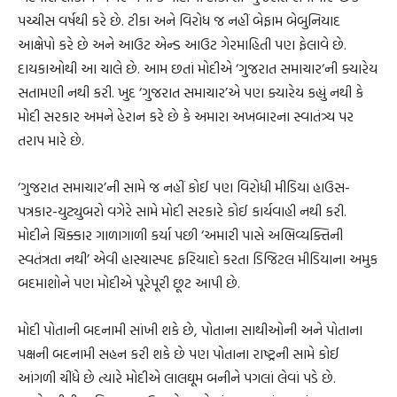
પચ્ચીસ વર્ષથી કરે છે. ટીકા અને વિરોધ જ નહીં બેફામ બેબુનિયાદ
આક્ષેપો કરે છે અને આઉટ એન્ડ આઉટ ગેરમાહિતી પણ ફેલાવે છે.
દાયકાઓથી આ ચાલે છે. આમ છતાં મોદીએ ‘ગુજરાત સમાચાર‘ની ક્યારેય
સતામણી નથી કરી. ખુદ ‘ગુજરાત સમાચાર’એ પણ ક્યારેય કહ્યું નથી કે
મોદી સરકાર અમને હેરાન કરે છે કે અમારા અખબારના સ્વાતંત્ર્ય પર
તરાપ મારે છે.
‘ગુજરાત સમાચાર’ની સામે જ નહીં કોઈ પણ વિરોધી મીડિયા હાઉસ-
પત્રકાર-યુટ્યુબરો વગેરે સામે મોદી સરકારે કોઈ કાર્યવાહી નથી કરી.
મોદીને ચિક્કાર ગાળાગાળી કર્યા પછી ‘અમારી પાસે અભિવ્યક્તિની
સ્વતંત્રતા નથી’ એવી હાસ્યાસ્પદ ફરિયાદો કરતા ડિજિટલ મીડિયાના અમુક
બદમાશોને પણ મોદીએ પૂરેપૂરી છૂટ આપી છે.
મોદી પોતાની બદનામી સાંખી શકે છે, પોતાના સાથીઓની અને પોતાના
પક્ષની બદનામી સહન કરી શકે છે પણ પોતાના રાષ્ટ્રની સામે કોઈ
આંગળી ચીંધે છે ત્યારે મોદીએ લાલઘૂમ બનીને પગલાં લેવાં પડે છે.