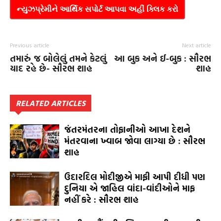
ન્યુઝપ્રેમીને આર્થિક સપોર્ટ આપવા અહીં ક્લિક કરો
Previous article
Next article
તમારું જ બોલેલું તમને કેટલું
આ બુક અને ઈ-બુક : સૌરભ
યાદ રહે છે- સૌરભ શાહ
શાહ
RELATED ARTICLES
જંતરમંતરના તોફાનીઓ આખા દેશને
મંતરવાના ખ્વાબ જોવા લાગ્યા છે : સૌરભ
શાહ
ઉદારદિલ મોદીજીએ માફી આપી દીધી પણ
દુનિયા એ જાહિલ વાંદા-વાંદીઓને માફ
નહીં કરે : સૌરભ શાહ