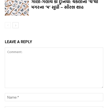
ગાલી-ગલૌંચ કી દુનિયા: ચકલીના ‘ચ’થી
મગરના ‘મ’ સુધી – સૌરભ શાહ
LEAVE A REPLY