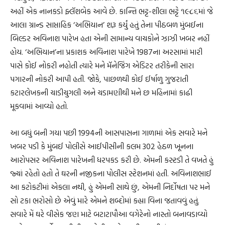
અહીં એક નાનકડો ફ્લૅશબેક આવે છે. કાન્તિ ભટ્ટ-શીલા ભટ્ટે ૧૯૮૬માં જે
આલા ગ્રાન્ડ સાપ્તાહિક ‘અભિયાન’ શરૂ કર્યું હતું તેના પીઠબળ મુંબઈના
બિલ્ડર અવિનાશ પારેખ હતા એની સામાન્ય વાચકોને ઝાઝી ખબર નહીં
હોય. ‘અભિયાન’ના પ્રકાશક અવિનાશ પારેખે 1987ના અરસામાં મારી
પાસે કોઈ નોકરી નહોતી ત્યારે મને મૅનેજિંગ એડિટર તરીકેની સારા
પગારની નોકરી આપી હતી. જોકે, પાછળથી કોઈ ઈર્ષાળુ ગુજરાતી
કટારલેખકની ચાડીચુગલી અને ચડામણીથી મને છ મહિનામાં કાઢી
મૂકવામાં આવ્યો હતો.
આ બધું બની ગયા પછી 1994ની આસપાસના ગાળામાં એક સવારે મને
ખબર પડી કે મુંબઈ પોલીસે આઈપીસીની કલમ 302 હેઠળ ખૂનના
આરોપસર અવિનાશ પારેખની ધરપકડ કરી છે. એમની કસ્ટડી તે વખતે હું
જ્યાં રહેતો હતો તે ઘરની નજીકના પોલીસ સ્ટેશનમાં હતી. અવિનાશભાઈ
આ કટોકટીમાં એકલા નથી, હું એમની સાથે છું, એમની નિર્દોષતા પર મને
સો ટકા ભરોસો છે એવું મારે એમને શબ્દોમાં કહ્યા વિના જતાવવું હતું.
સવારે મેં ઘરે વીસેક જણ માટે બટાટાપૌઆ વગેરેનો નાસ્તો બનાવડાવ્યો