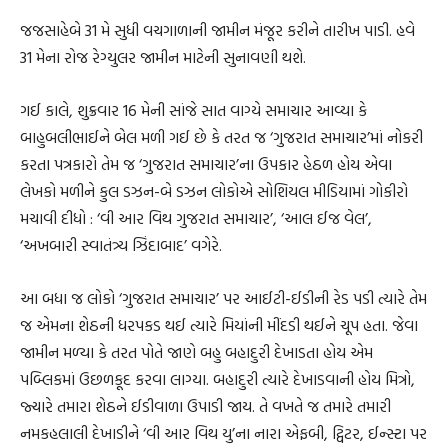
જજસાહેબે 31 મે સુધી વચગાળાની જામીન મંજૂર કરીને તારીખ પાડી. હવે
31 મેના રોજ રેગ્યુલર જામીન માટેની સુનાવણી થશે.
ગઈ કાલે, શુક્રવાર 16 મેની સાંજે સાત વાગ્યે સમાચાર આવ્યા કે
બાહુબલીભાઈને બેલ મળી ગઈ છે કે તરત જ ‘ગુજરાત સમાચાર’માં નોકરી
કરતા પત્રકારો તેમ જ ‘ગુજરાત સમાચાર’ના ઉપકાર હેઠળ હોય એવા
લેખકો મળીને કુલ ડઝન-બે ડઝન લોકોએ સોશિયલ મીડિયામાં ગોકીરો
મચાવી દીધો : ‘વી આર વિથ ગુજરાત સમાચાર’, ‘આલ ઈજ વેલ’,
‘અખબારી સ્વાતંત્ર્ય ઝિંદાબાદ’ વગેરે.
આ બધા જ લોકો ‘ગુજરાત સમાચાર’ પર આઈટી-ઈડીની રેડ પડી ત્યારે તેમ
જ એમના શેઠની ધરપકડ થઈ ત્યારે મિયાંની મીંદડી થઈને ચૂપ હતા. જેવા
જામીન મળ્યા કે તરત પોતે જાણે બહુ બહાદુરી દેખાડતા હોય એમ
પબ્લિકમાં ઉછળકૂદ કરવા લાગ્યા. બહાદુરી ત્યારે દેખાડવાની હોય મિત્રો,
જ્યારે તમારા શેઠને ઈડીવાળા ઉપાડી જાય. તે વખતે જ તમારે તમારી
નમકહલાલી દેખાડીને ‘વી આર વિથ યુ’ના નારા એફબી, ટ્વિટર, ઈન્સ્ટા પર