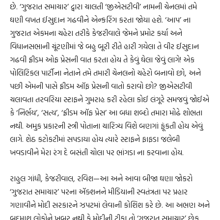
છે. ‘ગુજરાત સમાચાર’ દ્વારા ચાલતી ‘જીએસટીવી’ નામની ચેનલમાં તમે
ઘણી વખત ઈસુદાન ગઢવીને એન્કરિંગ કરતા જોયા હશે. ‘આપ’ ના
ગુજરાત એકમના ચહેરા તરીકે કેજરીવાલે જેમને પ્રમોટ કર્યા અને
વિધાનસભાની ચૂંટણીમાં જે બહુ બૂરી રીતે હારી ગયેલા તે વીર ઈસુદાન
ગઢવી ફ્રીડમ ઓફ પ્રેસની વાત કરતા હોય તે કેવું ઘેલા જેવું લાગે! એક
પોલિટિકલ પાર્ટીના નેતાને તમે તમારી ચેનલનો ચહેરો બનાવો છો, અને
પછી એમની પાસે ફ્રીડમ ઑફ પ્રેસની વાતો કરાવો છો? જીએસટીવી
ચલાવતા તરવરિયા સ્ટાફને ગુમરાહ કરી રહેલા કોઈ લંગૂરે સમજવું જોઈએ
કે ‘નિર્ભય’, ‘સત્ય’, ‘ફ્રીડમ ઑફ પ્રેસ’ આ બધા શબ્દો તમારા મોઢે શોભતા
નથી. અમુક પ્રકારની સ્ત્રી પોતાના ચારિત્ર્ય વિશે બણગાં ફૂંકતી હોય એવું
લાગે. શેઠ કટોકટીમાં સપડાયા હોય ત્યારે સ્ટાફને ફાફડા જલેબી
ખવડાવીને મેરા રંગ દે બસંતી ચોલા પર ભાંગડા ના કરવાના હોય.
રાહુલ ગાંધી, કેજરીવાલ, રવિશ—આ અને આવા બીજા ઘણા જોકરો
‘ગુજરાત સમાચાર’ પરના ઍક્શનને મીડિયાની સ્વતંત્રતા પર પ્રહાર
ગણાવીને મોદી સરકારને ઝપટમાં લેવાની કોશિશ કરે છે. આ અભણ અને
બદમાશ લોકોને ખબર નથી કે મોદીની ટીકા તો ‘ગુજરાત સમાચાર’ છેક