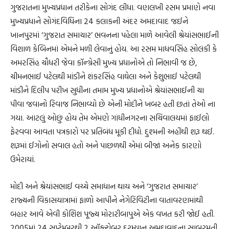
ગુજરાતના મુખ્યપ્રધાન તરીકેના સોગંદ લીધા. વણલખી રસમ પ્રમાણે નવા
મુખ્યપ્રધાને સોગંદવિધિના 24 કલાકની અંદર અમદાવાદ જઈને
ખાનપુરમાં ‘ગુજરાત સમાચાર’ ભવનના પહેલા માળે આવેલી શ્રેયાંસભાઈની
વિશાળ કેબિનમાં એમને મળી લેવાનું હોય. આ રસમ માધવસિંહ સોલંકી કે
અમરસિંહ ચૌધરી જેવા કૉન્ગ્રેસી મુખ્ય પ્રધાનોએ તો નિભાવી જ છે,
ચીમનભાઈ પટેલથી માંડીને શંકરસિંહ વાઘેલા અને કેશુભાઈ પટેલથી
માંડીને દિલીપ પરીખ સુધીના તમામ મુખ્ય પ્રધાનોએ શ્રેયાંસભાઈની ચા
પીવા જવાનો રિવાજ નિભાવ્યો છે એની મોદીને ખબર હતી છતાં તેઓ ના
ગયા. આટલું ઓછું હોય તેમ એમણે ગાંધીનગરના સચિવાલયમાં ફાઈલો
ફેરવવા આવતા પત્રકારો પર પ્રતિબંધ મૂકી દીધો. દુશ્મની અહીંથી શરૂ થઈ.
શરૂમાં ઈગોનો સવાલ હતો અને પાછળથી એમાં બીજાં અનેક કારણો
ઉમેરાયાં.
મોદી અને શ્રેયાંસભાઈ વચ્ચે સમાધાન થાય અને ‘ગુજરાત સમાચાર’
રાજ્યની વિકાસયાત્રામાં ફાળો આપીને નેગેટિવિટીના વાતાવરણમાંથી
બહાર આવે એવી કોશિશ પૂજ્ય મોરારીબાપુએ એક વખત કરી જોઈ હતી.
2005માં 24 સપ્ટેમ્બરથી 2 ઑક્ટોબર દરમ્યાન અમદાવાદના સાબરમતી