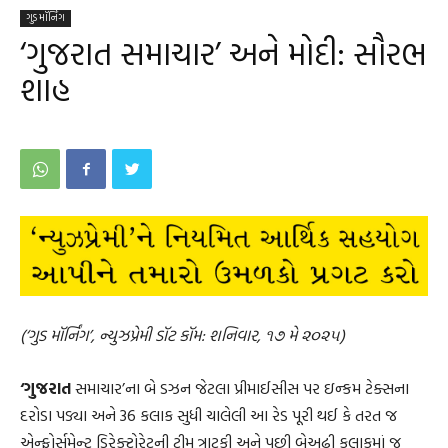
ગુડ મૉર્નિંગ
‘ગુજરાત સમાચાર’ અને મોદી: સૌરભ
શાહ
(‘ગુડ મૉર્નિંગ’, ન્યુઝપ્રેમી ડૉટ કૉમ: શનિવાર, ૧૭ મે ૨૦૨૫)
‘ગુજરાત
સમાચાર’ના બે ડઝન જેટલા પ્રીમાઈસીસ પર ઇન્કમ ટેક્સના
દરોડા પડ્યા અને 36 કલાક સુધી ચાલેલી આ રેડ પૂરી થઈ કે તરત જ
એન્ફોર્સમેન્ટ ડિરેક્ટોરેટની ટીમ ત્રાટકી અને પછી બેઅઢી કલાકમાં જ