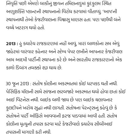
નિવૃત્તિ પછી એમણે બાકીનું જીવન તમિલનાડુમાં કુદંકુલમ સ્થિત
અણુશક્તિ પ્લાન્ટની સ્થાપનાનો વિરોધ કરવામાં વીતાવ્યું. ‘આપ’ની
સ્થાપનાથી તેઓ કેજરીવાલના વિશ્વાસુ માણસ હતા. પણ પછીથી બંને
વચ્ચે ખટરાગ થયો હતો.
2013 :
હું ક્યારેય રાજકારણમાં નહીં આવું, મારાં બાળકોના સમ એવું
જાહેરમાં વારંવાર કહેનાર અને સ્ટેમ્પ પેપર લખીને આપનાર કેજરીવાલ
આમ આદમી પાર્ટીની સ્થાપના કરે છે અને ભારતીય રાજકારણનો એક
કાળો ડિબાંગ તબક્કો શરૂ થાય છે.
30 જૂન 2013 : સંતોષ કોલીના અકસ્માતમાં કોઈ ધરપકડ થતી નથી.
પેસિફિક મૉલની સામે સાંજના ભરબજારે અકસ્માત થયો હોવા છતાં કોઈ
આઈ વિટનેસ નથી. બાઈક બળી જાય છે પણ બાઈક ચલાવનાર
કુલદીપને ખરોંચ સુદ્ધાં નથી લાગતી. સંતોષના પેરન્ટ્સનું કહેવું છે કે
સંતોષને પાર્ટી ઑફિસે આવવાની ફરજ પાડવામાં આવી હતી. સંતોષ
કોલીના મૃત્યુની તપાસ કરવા માટે કેજરીવાલે ક્યારેય સીબીઆઈ
તપાસની માગણી કરી નથી.