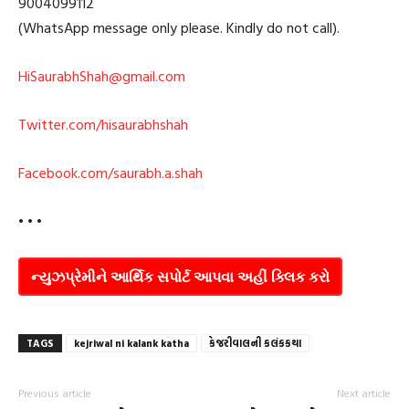
9004099112
(WhatsApp message only please. Kindly do not call).
HiSaurabhShah@gmail.com
Twitter.com/hisaurabhshah
Facebook.com/saurabh.a.shah
• • •
ન્યુઝપ્રેમીને આર્થિક સપોર્ટ આપવા અહીં ક્લિક કરો
TAGS
kejriwal ni kalank katha
કેજરીવાલની કલંકકથા
Previous article
Next article