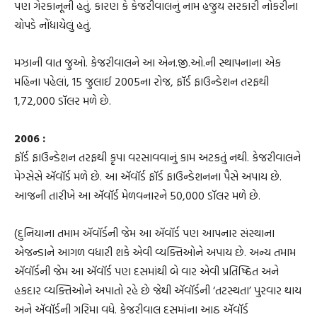
પણ ગેરકાનૂની હતું. કારણ કે કેજરીવાલનું નામ હજુય સરકારી નોકરીના
ચોપડે નોંધાયેલું હતું.
મઝાની વાત જુઓ. કેજરીવાલને આ એન.જી.ઓ.ની સ્થાપનાના એક
મહિના પહેલાં, 15 જુલાઈ 2005ના રોજ, ફૉર્ડ ફાઉન્ડેશન તરફથી
1,72,000 ડૉલર મળે છે.
2006 :
ફૉર્ડ ફાઉન્ડેશન તરફથી કૃપા વરસાવવાનું કામ અટકતું નથી. કેજરીવાલને
મેગ્સેસે ઍવૉર્ડ મળે છે. આ ઍવૉર્ડ ફૉર્ડ ફાઉન્ડેશનના પૈસે અપાય છે.
આજની તારીખે આ ઍવૉર્ડ મેળવનારને 50,000 ડૉલર મળે છે.
(દુનિયાના તમામ ઍવૉર્ડની જેમ આ ઍવૉર્ડ પણ આપનાર સંસ્થાના
એજન્ડાને આગળ વધારી શકે એવી વ્યક્તિઓને અપાય છે. અન્ય તમામ
ઍવૉર્ડની જેમ આ ઍવૉર્ડ પણ દસમાંથી બે વાર એવી પ્રતિષ્ઠિત અને
હકદાર વ્યક્તિઓને અપાતો રહે છે જેથી ઍવૉર્ડની ‘તટસ્થતા’ પુરવાર થાય
અને ઍવૉર્ડની ગરિમા વધે. કેજરીવાલ દસમાંના આઠ ઍવૉર્ડ