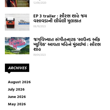
12/08/2020
EP 3 trailer : સૌરભ શાહે જય
વસાવડાની લીધેલી મુલાકાત
08/10/2023
જગવિખ્યાત સંગીતનાટક ‘સાઉન્ડ ઑફ
મ્યુઝિક’ આવતા મહિને મુંબઈમાં : સૌરભ
શાહ
09/04/2023
ARCHIVES
August 2026
July 2026
June 2026
May 2026