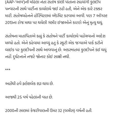
(AAP-‘આપ’)ની મહિલા નેતા સંતોષ કોલી પોતાના સહયોગી કુલદીપ
પન્વારની સાથે પાર્ટીના કાર્યાલયે જઈ રહી હતી, એને એક કારે ટક્કર
મારી. સંતોષબહેનને હૉસ્પિટલમાં ઍડમિટ કરવામાં આવી. પણ 7 ઑગસ્ટ
2013ના રોજ માથા પર થયેલી ગંભીર ઈજાઓને કારણે એનું મૃત્યુ થયું.
સંતોષના માતાપિતાએ કહ્યું કે સંતોષને પાર્ટી કાર્યાલયે પહોંચવાનો આદેશ
મળ્યો હતો. એને કહેવામાં આવ્યું હતું કે સ્કૂટી એક જગ્યાએ પાર્ક કરીને
બાઈક પર કુલદીપની સાથે આવવાનું છે. અકસ્માતમાં કુલદીપને કંઈ થયું
નહીં. દુર્ઘટનાને નજરે જોનાર કોઈ સાક્ષી નથી.
***
અહીંથી હવે ફ્લેશબેક શરૂ થાય છે.
આજથી 25 વર્ષ પહેલાંની વાત છે.
2000ની સાલમાં કેજરીવાલની ઉંમર 32 (બત્રીસ) વર્ષની હતી.