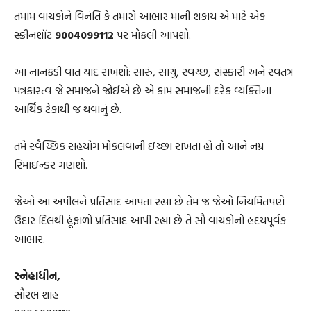
તમામ વાચકોને વિનંતિ કે તમારો આભાર માની શકાય એ માટે એક
સ્ક્રીનશૉટ
9004099112
પર મોકલી આપશો.
આ નાનકડી વાત યાદ રાખશો: સારું, સાચું, સ્વચ્છ, સંસ્કારી અને સ્વતંત્ર
પત્રકારત્વ જે સમાજને જોઈએ છે એ કામ સમાજની દરેક વ્યક્તિના
આર્થિક ટેકાથી જ થવાનું છે.
તમે સ્વૈચ્છિક સહયોગ મોકલવાની ઇચ્છા રાખતા હો તો આને નમ્ર
રિમાઇન્ડર ગણશો.
જેઓ આ અપીલને પ્રતિસાદ આપતા રહ્યા છે તેમ જ જેઓ નિયમિતપણે
ઉદાર દિલથી હૂંફાળો પ્રતિસાદ આપી રહ્યા છે તે સૌ વાચકોનો હ્રદયપૂર્વક
આભાર.
સ્નેહાધીન,
સૌરભ શાહ