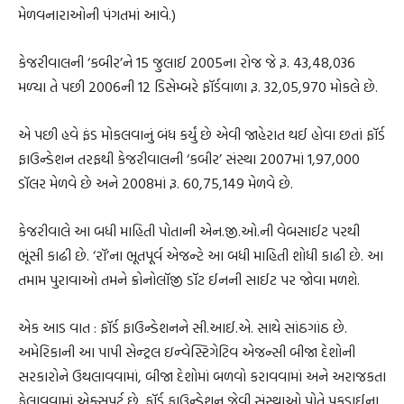
મેળવનારાઓની પંગતમાં આવે.)
કેજરીવાલની ‘કબીર’ને 15 જુલાઈ 2005ના રોજ જે રૂ. 43,48,036
મળ્યા તે પછી 2006ની 12 ડિસેમ્બરે ફૉર્ડવાળા રૂ. 32,05,970 મોકલે છે.
એ પછી હવે ફંડ મોકલવાનું બંધ કર્યું છે એવી જાહેરાત થઈ હોવા છતાં ફૉર્ડ
ફાઉન્ડેશન તરફથી કેજરીવાલની ‘કબીર’ સંસ્થા 2007માં 1,97,000
ડૉલર મેળવે છે અને 2008માં રૂ. 60,75,149 મેળવે છે.
કેજરીવાલે આ બધી માહિતી પોતાની એન.જી.ઓ.ની વેબસાઈટ પરથી
ભૂંસી કાઢી છે. ‘રૉ’ના ભૂતપૂર્વ એજન્ટે આ બધી માહિતી શોધી કાઢી છે. આ
તમામ પુરાવાઓ તમને ક્રોનોલૉજી ડૉટ ઈનની સાઈટ પર જોવા મળશે.
એક આડ વાત : ફૉર્ડ ફાઉન્ડેશનને સી.આઈ.એ. સાથે સાંઠગાંઠ છે.
અમેરિકાની આ પાપી સેન્ટ્રલ ઇન્વેસ્ટિગેટિવ એજન્સી બીજા દેશોની
સરકારોને ઉથલાવવામાં, બીજા દેશોમાં બળવો કરાવવામાં અને અરાજકતા
ફેલાવવામાં એક્સપર્ટ છે. ફૉર્ડ ફાઉન્ડેશન જેવી સંસ્થાઓ પોતે પકડાઈના