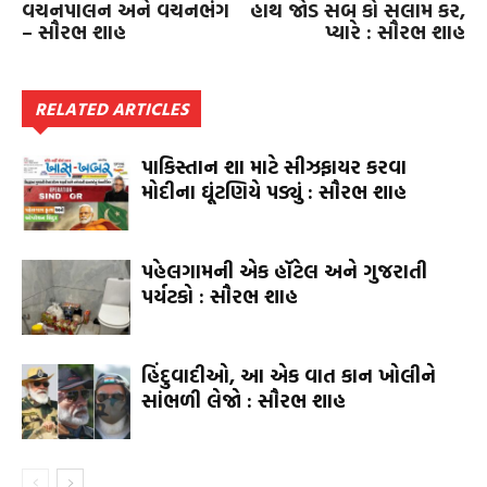
વચનપાલન અને વચનભંગ
હાથ જોડ સબ કો સલામ કર,
– સૌરભ શાહ
પ્યારે : સૌરભ શાહ
RELATED ARTICLES
પાકિસ્તાન શા માટે સીઝફાયર કરવા
મોદીના ઘૂંટણિયે પડ્યું : સૌરભ શાહ
પહેલગામની એક હૉટેલ અને ગુજરાતી
પર્યટકો : સૌરભ શાહ
હિંદુવાદીઓ, આ એક વાત કાન ખોલીને
સાંભળી લેજો : સૌરભ શાહ