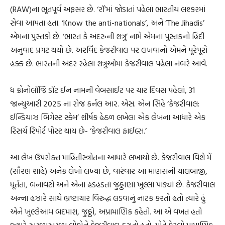
(RAW)ના ભૂતપૂર્વ અફસર છે. ‘રૉ’માં જોડાતાં પહેલાં ભારતીય લશ્કરમાં
સેવા આપતા હતા. ‘Know the anti-nationals’, અને ‘The Jihadis’
એમનાં પુસ્તકો છે. ‘ભારત કે અંદરુની શત્રુ’ નામે એમના પુસ્તકનો હિંદી
અનુવાદ પ્રગટ થયો છે. અરવિંદ કેજરીવાલ પર લખવાનો એમને પૂરેપૂરો
હક્ક છે. ભારતની અંદર રહેલા શત્રુઓમાં કેજરીવાલ પહેલા નંબરે આવે.
ધ ક્રોનોલૉજિ ડૉટ ઈન નામની વેબસાઈટ પર ચાર દિવસ પહેલાં, 31
જાન્યુઆરી 2025 ના રોજ કર્નલ આર. એસ. એન સિંહે ‘કેજરીવાલ:
ઈન્ડિયાઝ બિગેસ્ટ સ્કેમ’ શીર્ષક હેઠળ લખેલા એક લેખના આધારે એક
રિસર્ચ રિપોર્ટ પોસ્ટ થાય છે- ‘કેજરીવાલ ફાઈલ્સ.’
આ લેખ ઉપરોક્ત માહિતીસ્ત્રોતના આધારે લખાયો છે. કેજરીવાલ વિશે મેં
(સૌરભ શાહે) અનેક લેખો લખ્યા છે, વારંવાર આ માણસની ચાલબાજી,
ધૂર્તતા, બનાવટો અને એનાં હડહડતાં જુઠ્ઠાણાં ખુલ્લાં પાડ્યાં છે. કેજરીવાલ
અન્ના હઝારે સાથે ભ્રષ્ટાચાર વિરુદ્ધ લડવાનું નાટક કરતો હતો ત્યારે હું
એને ખુલ્લેઆમ બદમાશ, જુઠ્ઠો, અપ્રામાણિક કહેતો. આ એ વખત હતો