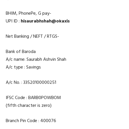
BHIM, PhonePe, G pay-
UPI ID :
hisaurabhshah@okaxis
Net Banking / NEFT / RTGS-
Bank of Baroda
A/c name: Saurabh Ashvin Shah
A/c type : Savings
A/c No. : 33520100000251
IFSC Code : BARB0POWBOM
(fifth character is zero)
Branch Pin Code : 400076