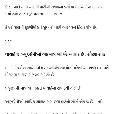
કેજરીવાલે આમ આદમી પાર્ટીની સ્થાપના કર્યા પછી કેવાં કેવાં કારનામાં
કર્યાં તેનો તાજો ભૂતકાળ તમારી સમક્ષ છે.
કેજરીવાલની કુંડળીમાં 8 ફેબ્રુઆરી પછી આજીવન તિહારયોગ છે.
• • •
વાચકો જ ‘ન્યુઝપ્રેમી’નો એક માત્ર આર્થિક આધાર છે : સૌરભ શાહ
મારા દરેક લેખ સાથે સ્વૈચ્છિક આર્થિક સહયોગ માટેની આ અપીલ આપને
મોકલવા પાછળ સજ્જડ કારણો છે.
‘ન્યુઝપ્રેમી’ માત્ર અને ફક્ત વાચકોના સપોર્ટથી ચાલે છે.
‘ન્યુઝપ્રેમી’ની આર્થિક બાબત સંભાળવા માટેનો સોર્સ એક જ છે— તમે.