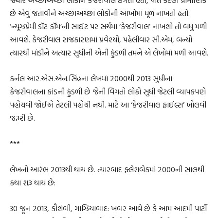
જ્યારે અચ્છાઅચ્છા લોકોને કેજરીવાલ ઠગતો હતો, પોતે કેટલો પ્રામાણિક
છે એવું જતાવીને અચ્છાઅચ્છા લોકોની આંખોમાં ધૂળ નાખતો હતો.
‘ન્યૂઝપ્રેમી ડૉટ કૉમ’ની સાઈટ પર સર્ચમાં ‘કેજરીવાલ’ નાખશો તો બધું મળી
આવશે. કેજરીવાલ રાજકારણમાં પ્રવેશ્યો, પહેલીવાર સી.એમ, બન્યો
ત્યારથી માંડીને અત્યાર સુધીની એની કુંડળી તમને એ લેખોમાં મળી આવશે.
કર્નલ આર.એસ.એન.સિંહના લેખમાં 2000થી 2013 સુધીના
કેજરીવાલના કાંડની કુંડળી છે જેની વિગતો લોકો સુધી જેટલી વ્યાપકપણે
પહોંચવી જોઈએ તેટલી પહોંચી નથી. માટે આ ‘કેજરીવાલ ફાઈલ્સ’ ખોલવી
જરૂરી છે.
***
લેખનો આરંભ 2013થી થાય છે. ત્યારબાદ ફ્લેશબેકમાં 2000ની સાલથી
કથા શરૂ થાય છે:
30 જૂન 2013, કૌશંબી, ગાઝિયાબાદ: ખબર આવે છે કે આમ આદમી પાર્ટી