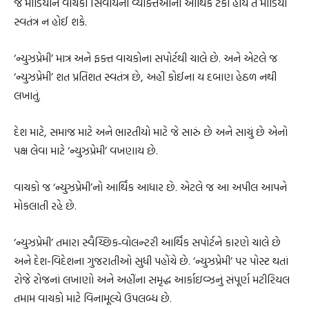
જે મીડિયાને વાચકો સિવાયની વ્યક્તિઓનો આર્થિક ટેકો હોય તે મીડિયા
સ્વતંત્ર ન હોઈ શકે.
‘ન્યુઝપ્રેમી’ માત્ર અને ફક્ત વાચકોના સપોર્ટથી ચાલે છે. અને એટલે જ
‘ન્યુઝપ્રેમી’ શત પ્રતિશત સ્વતંત્ર છે, અહીં કોઈના ય દબાણ હેઠળ નથી
લખાતું.
દેશ માટે, સમાજ માટે અને ભારતીયો માટે જે સારું છે અને સાચું છે એનો
પક્ષ લેવા માટે ‘ન્યુઝપ્રેમી’ વખણાય છે.
વાચકો જ ‘ન્યુઝપ્રેમી’નો આર્થિક આધાર છે. એટલે જ આ અપીલ આપને
મોકલાતી રહે છે.
‘ન્યુઝપ્રેમી’ તમારા સ્વૈચ્છિક‐વોલન્ટરી આર્થિક સપોર્ટને કારણે ચાલે છે
અને દેશ-વિદેશના ગુજરાતીઓ સુધી પહોંચે છે. ‘ન્યુઝપ્રેમી’ પર પોસ્ટ થતાં
રોજે રોજનાં લખાણો અને અહીંના સમૃદ્ધ આર્કાઇવ્ઝનું સંપૂર્ણ મટીરિયલ
તમામ વાચકો માટે વિનામૂલ્યે ઉપલબ્ધ છે.