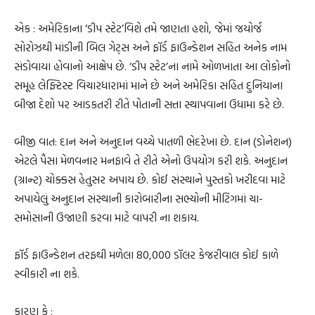
એક : અમેરિકાના ‘ડીપ સ્ટેટ’વિશે તમે જાણતા હશો, જેમાં જયોર્જ
સોરોઝથી માંડીની બિલ ગેટ્સ અને ફૉર્ડ ફાઉન્ડેશન સહિત અનેક નામ
સંડોવાયા હોવાનો આક્ષેપ છે. ‘ડીપ સ્ટેટ’ના નામે ઓળખાતા આ લોકોનો
સમૂહ લેફ્ટિસ્ટ વિચારધારામાં માને છે અને અમેરિકા સહિત દુનિયાના
બીજા દેશો પર આડકતરી રીતે પોતાની સત્તા સ્થાપવાના ઉધામા કરે છે.
બીજી વાત: દાન અને અનુદાન વચ્ચે પાતળી ભેદરેખા છે. દાન (ડોનેશન)
એટલે પૈસા મેળવનાર મનફાવે તે રીતે એનો ઉપયોગ કરી શકે. અનુદાન
(ગ્રાન્ટ) ચોક્કસ હેતુસર અપાય છે. કોઈ સંસ્થાને પુસ્તકો ખરીદવા માટે
અપાયેલું અનુદાન સંસ્થાની કારોબારીના સભ્યોની મીટિંગમાં ચા-
સમોસાની ઉજાણી કરવા માટે વાપરી ના શકાય.
ફૉર્ડ ફાઉન્ડેશન તરફથી મળેલા 80,000 ડૉલર કેજરીવાલ કોઈ કાળે
સ્વીકારી ના શકે.
કારણ કે :