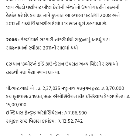
જાય એટલે ઘણીવાર બીજા દેશોની બૅન્કોનો ઉપયોગ કરીને રકમની
હેરફેર કરે છે. ડચ રૂટ નામે કુખ્યાત આ હવાલા પદ્ધતિથી 2008 અને
2012ની વચ્ચે વિકાસશીલ દેશોમાં 13 લાખ યુરો ઠલવાયા છે.
2006 :
કેજરીવાલે સરકારી નોકરીમાંથી રાજીનામું આપ્યું પણ
રાજીનામાનો સ્વીકાર 2011ની સાલમાં થયો.
દરમ્યાન ‘કબીર’ને ફૉર્ડ ફાઉન્ડેશન ઉપરાંત અન્ય વિદેશી સંસ્થાઓ
તરફથી પણ પૈસા મળવા લાગ્યા.
પી.આર.આઈ.એ. : રૂ. 2,37,035 મંજુનાથ ષણ્મુગમ ટ્રસ્ટ: રૂ. 3,70,000
ડચ દૂતાવાસ: રૂ.19,61,968 ઍસોસિયેશન ફૉર ઈન્ડિયાઝ ડેવલપમેન્ટ : રૂ.
15,00,000
ઈન્ડિયાઝ ફેન્ડ્ઝ ઍસોસિયેશન : રૂ 7,86,500
સંયુક્ત રાષ્ટ્ર વિકાસ કાર્યક્રમ : રૂ. 12,52,742