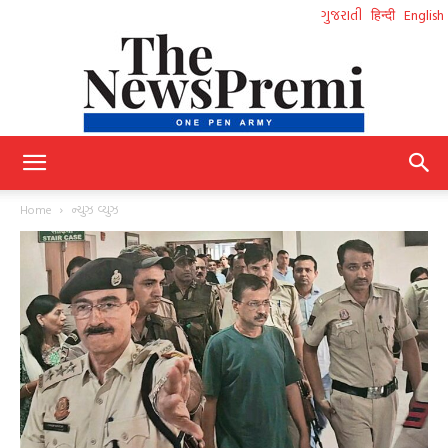
ગુજરાતી
हिन्दी
English
NewsPremi
Home
ન્યુઝ વ્યુઝ
Gujarati