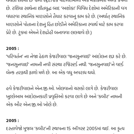
છે. રશિયા સાથેના શીતયુદ્ધ બાદ ‘અશોકા’ વિવિધ દેશોમાં અમેરિકાની વગ
વધારવા સ્થાનિક માણસોને તૈયાર કરવાનું કામ કરે છે. (અર્થાત્ સ્થાનિક
માણસોને પોતાના દેશનું હિત છોડીને અમેરિકાના સ્વાર્થ માટે કામ કરવા
પ્રેરે છે. ટૂંકમાં એમને દેશદ્રોહી બનાવવા લલચાવે છે.)
2005 :
‘પરિવર્તન’ ના નેજા હેઠળ કેજરીવાલ ‘જનસુનવાઈ’ આંદોલન શરૂ કરે છે.
‘જનસુનવાઈ’ નામની નવી સંસ્થા રજિસ્ટર્ડ નથી. ‘જનસુનવાઈ’ને વર્લ્ડ
બેન્ક તરફથી ફાળો મળે છે. આ એક વધુ અપરાધ થયો.
હવે કેજરીવાલને એન.જી.ઓ. ખોલવાનો ચસકો લાગે છે. કેજરીવાલ
ખુલ્લેઆમ આંદોલનકારી પ્રવૃત્તિઓ કરવા લાગે છે અને ‘કબીર’ નામની
એક ઔર એન.જી.ઓ ખોલે છે.
2005 :
દસ્તાવેજો મુજબ ‘કબીર’ની સ્થાપના 15 ઑગસ્ટ 2005માં થઈ. આ કૃત્ય