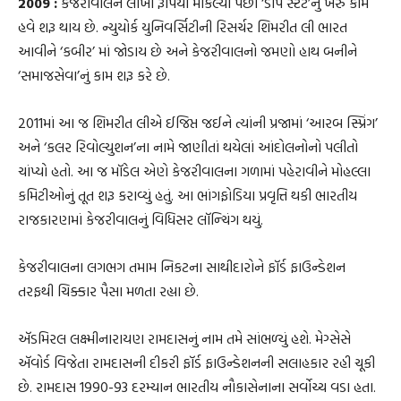
2009 :
કેજરીવાલને લાખો રૂપિયા મોકલ્યા પછી ‘ડીપ સ્ટેટ’નું ખરું કામ
હવે શરૂ થાય છે. ન્યુયોર્ક યુનિવર્સિટીની રિસર્ચર શિમરીત લી ભારત
આવીને ‘કબીર’ માં જોડાય છે અને કેજરીવાલનો જમણો હાથ બનીને
‘સમાજસેવા’નું કામ શરૂ કરે છે.
2011માં આ જ શિમરીત લીએ ઈજિપ્ત જઈને ત્યાંની પ્રજામાં ‘આરબ સ્પ્રિંગ’
અને ‘કલર રિવોલ્યુશન’ના નામે જાણીતાં થયેલાં આંદોલનોનો પલીતો
ચાંપ્યો હતો. આ જ મૉડેલ એણે કેજરીવાલના ગળામાં પહેરાવીને મોહલ્લા
કમિટીઓનું તૂત શરૂ કરાવ્યું હતું. આ ભાંગફોડિયા પ્રવૃત્તિ થકી ભારતીય
રાજકારણમાં કેજરીવાલનું વિધિસર લૉન્ચિંગ થયું.
કેજરીવાલના લગભગ તમામ નિકટના સાથીદારોને ફૉર્ડ ફાઉન્ડેશન
તરફથી ચિક્કાર પૈસા મળતા રહ્યા છે.
ઍડમિરલ લક્ષ્મીનારાયણ રામદાસનું નામ તમે સાંભળ્યું હશે. મેગ્સેસે
ઍવોર્ડ વિજેતા રામદાસની દીકરી ફૉર્ડ ફાઉન્ડેશનની સલાહકાર રહી ચૂકી
છે. રામદાસ 1990-93 દરમ્યાન ભારતીય નૌકાસેનાના સર્વોચ્ચ વડા હતા.