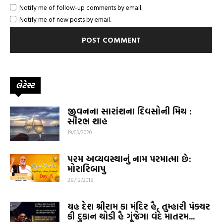
Notify me of follow-up comments by email.
Notify me of new posts by email.
લેટેસ્ટ
જીવનના સારાંશના દિવસોની મિથ :
સૌરભ શાહ
19/05/2020
પરમ અવ્યવસ્થાનું નામ પરમાત્મા છે:
મોરારિબાપુ
28/12/2018
યહ દેશ શ્રીરામ કા મંદિર હૈ, તુમ્હારી પંક્ચર
કી દુકાન થોડી હૈ ગૂંજેગા વંદે માતરમ...