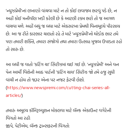
‘ન્યુઝપ્રેમી’નાં લખાણો વાંચવા માટે ન તો કોઈ લવાજમ ભરવું પડે છે, ન
અહીં કોઈ મનીવૉલ ખડી કરેલી છે કે આટલી રકમ ભરો તો જ આગળ
વાંચવા મળે. અહીં બધું જ બધા માટે એકસરખા પ્રેમથી વિનામૂલ્યે પીરસાય
છે. આ જ રીતે કારભાર ચાલતો રહે તે માટે ‘ન્યુઝપ્રેમી’નો થોડોક ભાર તમે
પણ તમારી શક્તિ, તમારા સંજોગો તથા તમારા ઉત્સાહ મુજબ ઉપાડતા રહો
તો સારું છે.
આ બધી જ વાતો ‘કટિંગ ચા’ સિરીઝમાં થઈ ગઈ છે. ‘ન્યુઝપ્રેમી’ અને વન
પેન આર્મી વિશેની આઠ પાર્ટની ‘કટિંગ ચાય’ સિરીઝ જો તમે હજુ સુધી
વાંચી ન હોય તો જરૂર એના પર નજર ફેરવી લેશો.
(
https://www.newspremi.com/cutting-chai-series-all-
articles/
)
તમારું અમુલ્ય કૉન્ટ્રિબ્યુશન મોકલવા માટે બૅન્ક એકાઉન્ટ વગેરેની
વિગતો આ રહી:
જીપે, પેટીએમ, બૅન્ક ટ્રાન્સફરની વિગતો: