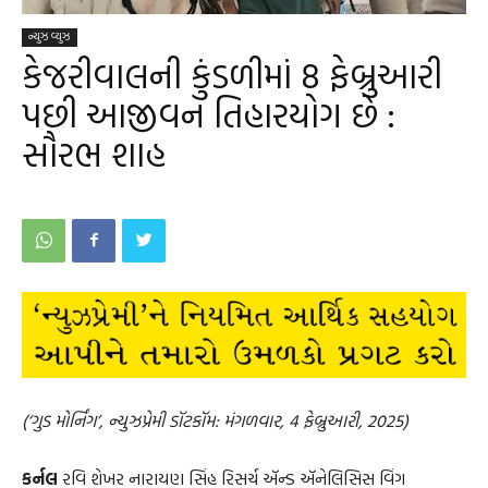
ન્યુઝ વ્યુઝ
કેજરીવાલની કુંડળીમાં 8 ફેબ્રુઆરી
પછી આજીવન તિહારયોગ છે :
સૌરભ શાહ
(‘ગુડ મોર્નિંગ’, ન્યુઝપ્રેમી ડૉટકૉમ: મંગળવાર, 4 ફેબ્રુઆરી, 2025)
કર્નલ
રવિ શેખર નારાયણ સિંહ રિસર્ચ ઍન્ડ ઍનેલિસિસ વિંગ