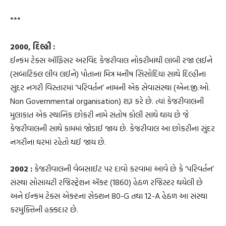
***
2000, દિલ્હી :
ઈન્કમ ટેક્સ ઑફિસર અરવિંદ કેજરીવાલ નોકરીમાંથી લાંબી રજા લઈને
(સબાટિક્લ લીવ લઈને) પોતાના મિત્ર મનીષ સિસોદિયા સાથે દિલ્હીના
સુંદર નગરી વિસ્તારમાં ‘પરિવર્તન’ નામની એક સેવાસંસ્થા (એન.જી.ઓ.
Non Governmental organisation) શરૂ કરે છે. ત્યાં કેજરીવાલની
મુલાકાત એક સ્થાનિક છોકરી નામે સંતોષ કોલી સાથે થાય છે જે
કેજરીવાલની સાથે કામમાં જોડાઈ જાય છે. કેજરીવાલ આ છોકરીના સુંદર
નગરીના ઘરમાં રહેતો થઈ જાય છે.
2002 :
કેજરીવાલની વેબસાઈટ પર દાવો કરવામાં આવે છે કે ‘પરિવર્તન’
સંસ્થા સોસાયટી રજિસ્ટ્રેશન ઍક્ટ (1860) હેઠળ રજિસ્ટર થયેલી છે
અને ઈન્કમ ટેક્સ એક્ટના સેક્શન 80-G તથા 12-A હેઠળ આ સંસ્થા
કરમુક્તિની હક્કદાર છે.