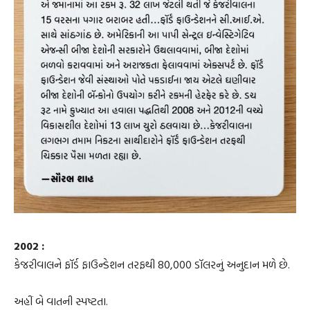
2002 :
કેજરીવાલને ફૉર્ડ ફાઉન્ડેશન તરફથી 80,000 ડૉલરનું અનુદાન મળે છે.
અહીં બે વાતની સ્પષ્ટતા.