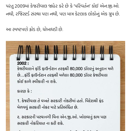
પરંતુ 2009માં કેજરીવાલ જાહેર કરે છે કે ‘પરિવર્તન’ કોઈ એન.જી.ઓ.
નથી, રજિસ્ટર્ડ સંસ્થા પણ નથી, પણ માત્ર કેટલાક લોકોનું એક ગ્રુપ છે.
આ સ્પષ્ટપણે ફ્રોડ છે, ધોખાધડી છે.