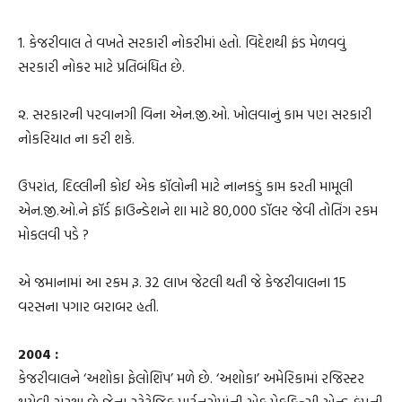
1. કેજરીવાલ તે વખતે સરકારી નોકરીમાં હતો. વિદેશથી ફંડ મેળવવું
સરકારી નોકર માટે પ્રતિબંધિત છે.
૨. સરકારની પરવાનગી વિના એન.જી.ઓ. ખોલવાનું કામ પણ સરકારી
નોકરિયાત ના કરી શકે.
ઉપરાંત, દિલ્લીની કોઈ એક કૉલોની માટે નાનકડું કામ કરતી મામૂલી
એન.જી.ઓ.ને ફૉર્ડ ફાઉન્ડેશને શા માટે 80,000 ડૉલર જેવી તોતિંગ રકમ
મોકલવી પડે ?
એ જમાનામાં આ રકમ રૂ. 32 લાખ જેટલી થતી જે કેજરીવાલના 15
વરસના પગાર બરાબર હતી.
2004 :
કેજરીવાલને ‘અશોકા ફેલોશિપ’ મળે છે. ‘અશોકા’ અમેરિકામાં રજિસ્ટર
થયેલી સંસ્થા છે જેના સ્ટ્રેટેજિક પાર્ટનરોમાંની એક મેકકિન્સી એન્ડ કંપની