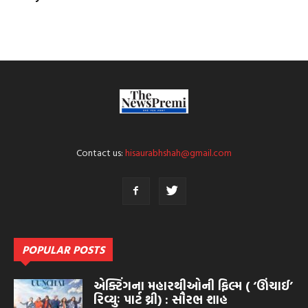
Contact us:
hisaurabhshah@gmail.com
POPULAR POSTS
એક્ટિંગના મહારથીઓની ફિલ્મ ( ‘ઊંચાઈ’
રિવ્યુઃ પાર્ટ થ્રી) : સૌરભ શાહ