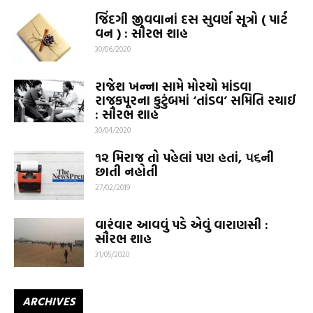
જિંદગી જીવવાનાં દસ સુવર્ણ સૂત્રો ( પાર્ટ
વન ) : સૌરભ શાહ
30/06/2020
રાજેશ ખન્ના સામે મોરચો માંડવા
રાજકપૂરના કુટુંબમાં ‘તાંડવ’ સમિતિ રચાઈ
: સૌરભ શાહ
30/04/2020
૧૨ મિરાજ તો પહેલાં પણ હતાં, ૫૬ની
છાતી નહોતી
27/02/2019
વારંવાર આવવું પડે એવું વારાણસી :
સૌરભ શાહ
31/05/2020
ARCHIVES