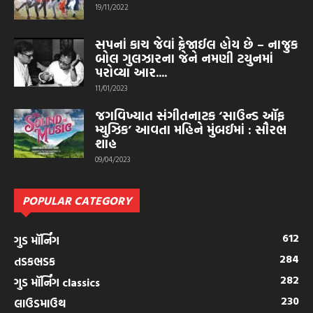
19/11/2022
સપનાં કાચ જેવાં ફ્રેજાઈલ હોય છે – નાજુક
બોલ ગુલઝારના જેને નમણી ટયુનમાં
પરોવ્યા આર....
11/01/2023
જગવિખ્યાત સંગીતનાટક ‘સાઉન્ડ ઑફ
મ્યુઝિક’ આવતા મહિને મુંબઈમાં : સૌરભ
શાહ
09/04/2023
POPULAR CATEGORY
612
ગુડ મૉર્નિંગ
284
તડકભડક
282
ગુડ મૉર્નિંગ classics
230
લાઉડમાઉથ