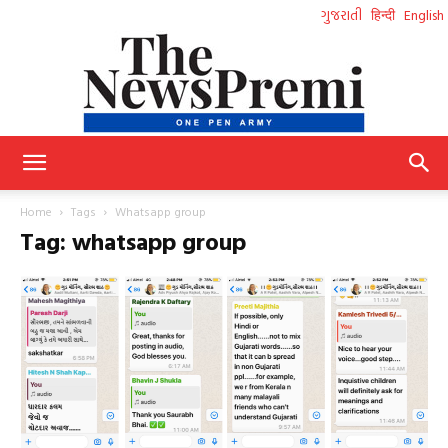
ગુજરાતી
हिन्दी
English
NewsPremi
Home
Tags
Whatsapp group
Tag: whatsapp group
Gujarati