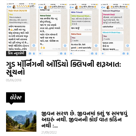
પ્રિય ન્યુઝપ્રેમી
ગુડ મૉર્નિંગની ઑડિયો ક્લિપની શરૂઆત:
સૂચનો
05/06/2018
લેટેસ્ટ
જીવન સરળ છે. જીવનમાં કશું જ સમજવું
અઘરું નથી. જીવનની કોઈ વાત કઠિન
નથી :...
21/09/2022