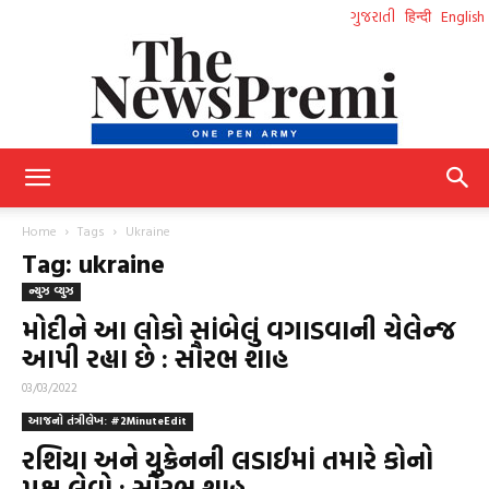
ગુજરાતી
हिन्दी
English
NewsPremi
Home
Tags
Ukraine
Tag: ukraine
ન્યુઝ વ્યુઝ
Gujarati
મોદીને આ લોકો સાંબેલું વગાડવાની ચેલેન્જ
આપી રહ્યા છે : સૌરભ શાહ
03/03/2022
આજનો તંત્રીલેખ: #2MinuteEdit
રશિયા અને યુક્રેનની લડાઈમાં તમારે કોનો
પક્ષ લેવો : સૌરભ શાહ