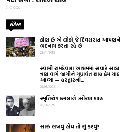
01/03/2022
લેટેસ્ટ
કોણ છે એ લોકો જે દિવસરાત આપણને
બદનામ કરતા રહે છે
28/11/2018
સ્વામી રામદેવના આશ્રમમાં સવારે સાડા
ત્રણ વાગે જાગીને ગુણવંત શાહ કેમ યાદ
આવ્યા — હરદ્વારના...
03/05/2022
સ્મૃતિશેષ કમલાને :સૌરભ શાહ
02/11/2025
સારું લખવું હોય તો શું કરવું?