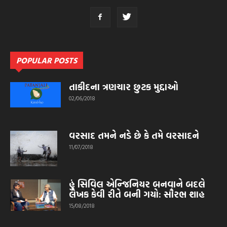
POPULAR POSTS
તાકીદના ત્રણચાર છુટક મુદ્દાઓ
02/06/2018
વરસાદ તમને નડે છે કે તમે વરસાદને
11/07/2018
હું સિવિલ એન્જિનિયર બનવાને બદલે
લેખક કેવી રીતે બની ગયો: સૌરભ શાહ
15/08/2018