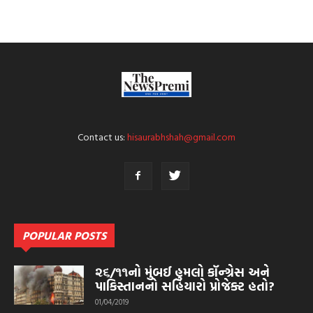
Contact us:
hisaurabhshah@gmail.com
POPULAR POSTS
૨૬/૧૧નો મુંબઈ હુમલો કૉન્ગ્રેસ અને
પાકિસ્તાનનો સહિયારો પ્રોજેક્ટ હતો?
01/04/2019