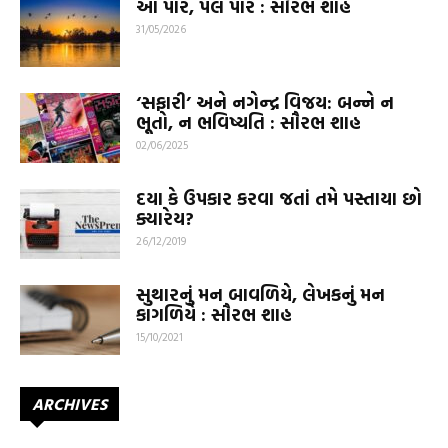
આ પાર, પેલે પાર : સૌરભ શાહ
31/05/2026
‘સફારી’ અને નગેન્દ્ર વિજય: બન્ને ન
ભૂતો, ન ભવિષ્યતિ : સૌરભ શાહ
02/06/2025
દયા કે ઉપકાર કરવા જતાં તમે પસ્તાયા છો
ક્યારેય?
26/12/2019
સુથારનું મન બાવળિયે, લેખકનું મન
કાગળિયે : સૌરભ શાહ
15/10/2021
ARCHIVES