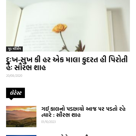
ગુડ મૉર્નિંગ
દુઃખ-સુખ કી હર એક માલા કુદરત હી પિરોતી
હૈઃ સૌરભ શાહ
20/08/2020
લેટેસ્ટ
ગઈ કાલનો પડછાયો આજ પર પડતો રહે
ત્યારે : સૌરભ શાહ
01/10/2023