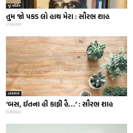
ગુડ મૉર્નિંગ
તુમ જો પકડ લો હાથ મેરા : સૌરભ શાહ
27/06/2025
તડકભડક
‘બસ, ઈતના હી કાફી હૈ…’ : સૌરભ શાહ
13/09/2020