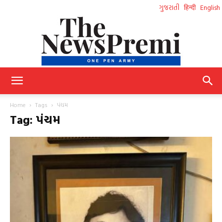
ગુજરાતી
हिन्दी
English
NewsPremi
Home
Tags
પંચમ
Tag: પંચમ
Gujarati