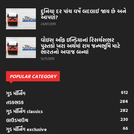
દુનિયા દર પાંચ વર્ષે બદલાઈ જાય છે અને
આપણે?
24/07/2019
વોઇસ ઑફ ઇન્ડિયાનાં રિસર્ચસભર
પુસ્તકો ખરા અર્થમાં રામ જન્મભૂમિ માટે
ભારતનો અવાજ બન્યાં
13/11/2019
POPULAR CATEGORY
612
ગુડ મૉર્નિંગ
284
તડકભડક
282
ગુડ મૉર્નિંગ classics
230
લાઉડમાઉથ
66
ગુડ મૉર્નિંગ exclusive