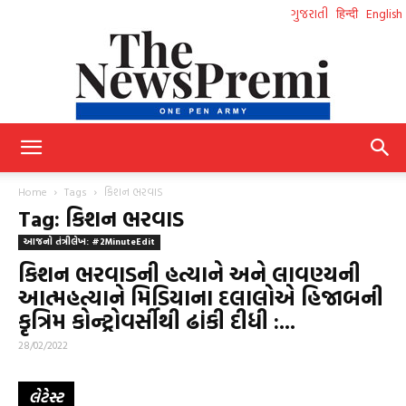
ગુજરાતી
हिन्दी
English
NewsPremi
Home
Tags
કિશન ભરવાડ
Tag: કિશન ભરવાડ
આજનો તંત્રીલેખ: #2MinuteEdit
Gujarati
કિશન ભરવાડની હત્યાને અને લાવણ્યની
આત્મહત્યાને મિડિયાના દલાલોએ હિજાબની
કૃત્રિમ કોન્ટ્રોવર્સીથી ઢાંકી દીધી :...
28/02/2022
લેટેસ્ટ