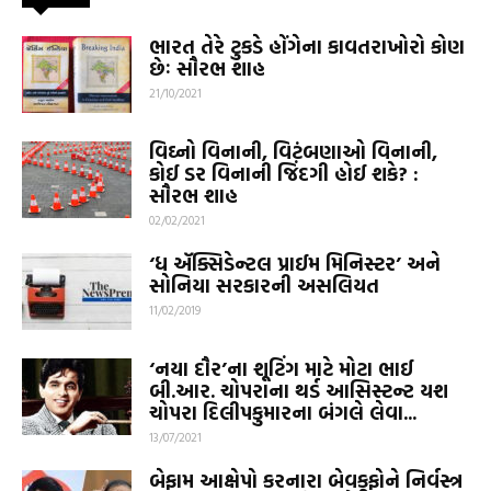
ભારત તેરે ટુકડે હોંગેના કાવતરાખોરો કોણ
છેઃ સૌરભ શાહ
21/10/2021
વિઘ્નો વિનાની, વિટંબણાઓ વિનાની,
કોઈ ડર વિનાની જિંદગી હોઈ શકે? :
સૌરભ શાહ
02/02/2021
‘ધ ઍક્સિડેન્ટલ પ્રાઈમ મિનિસ્ટર’ અને
સોનિયા સરકારની અસલિયત
11/02/2019
‘નયા દૌર’ના શૂટિંગ માટે મોટા ભાઈ
બી.આર. ચોપરાના થર્ડ આસિસ્ટન્ટ યશ
ચોપરા દિલીપકુમારના બંગલે લેવા...
13/07/2021
બેફામ આક્ષેપો કરનારા બેવકૂફોને નિર્વસ્ત્ર