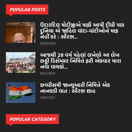
POPULAR POSTS
ઉદારદિલ મોદીજીએ માફી આપી દીધી પણ
દુનિયા એ જાહિલ વાંદા-વાંદીઓને માફ
નહીં કરે : સૌરભ...
02/08/2026
આજથી 28 વર્ષ પહેલાં લખેલો આ લેખ
છઠ્ઠી ડિસેમ્બર નિમિત્તે ફરી એકવાર મારા
નવા વાચકો...
04/12/2020
છવ્વીસમી જાન્યુઆરી નિમિત્તે એક
નાનકડી વાત : સૌરભ શાહ
26/01/2021
POPULAR CATEGORY