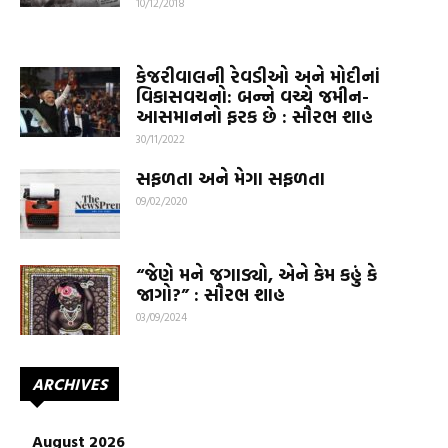
10/12/2018
કેજરીવાલની રેવડીઓ અને મોદીનાં
વિકાસવચનો: બન્ને વચ્ચે જમીન-
આસમાનનો ફરક છે : સૌરભ શાહ
30/11/2022
સફળતા અને મેગા સફળતા
09/02/2020
“જેણે મને જગાડ્યો, એને કેમ કહું કે
જાગો?” : સૌરભ શાહ
03/09/2024
ARCHIVES
August 2026