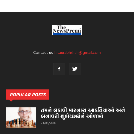
Contact us:
hisaurabhshah@gmail.com
POPULAR POSTS
તમને લડાવી મારનારા આડતિયાઓ અને
બનાવટી શુભેચ્છકોને ઓળખો
23/06/2018