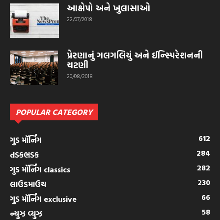
આક્ષેપો અને ખુલાસાઓ
22/07/2018
પ્રેરણાનું ગલગલિયું અને ઈન્સ્પિરેશનની
ચટણી
20/08/2018
POPULAR CATEGORY
612
ગુડ મૉર્નિંગ
284
તડકભડક
282
ગુડ મૉર્નિંગ classics
230
લાઉડમાઉથ
66
ગુડ મૉર્નિંગ exclusive
58
ન્યુઝ વ્યુઝ