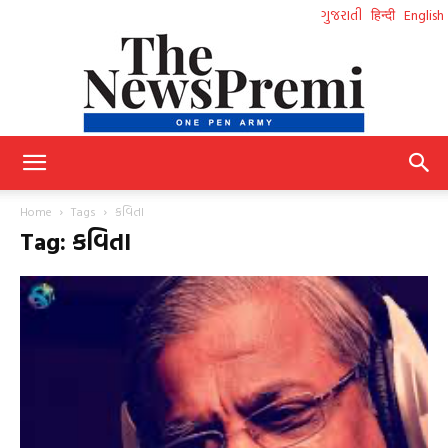
ગુજરાતી
हिन्दी
English
NewsPremi
Home
Tags
કવિતા
Tag: કવિતા
Gujarati