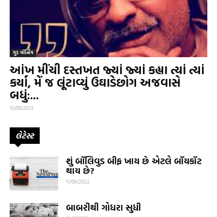
ગુડ મૉર્નિંગ
આંખ મીંચી દસ્તખત જ્યાં જ્યાં કહ્યા ત્યાં ત્યાં
કર્યા, મેં જ લૂંટાવ્યું ઉઘાડેછોગ અજવાસે
બધું:...
15/09/2023
લેટેસ્ટ
શું બૉલિવુડ બીફ ખાય છે એટલે બૉયકૉટ
થાય છે?
11/09/2022
બાબરીથી ગોધરા સુધી