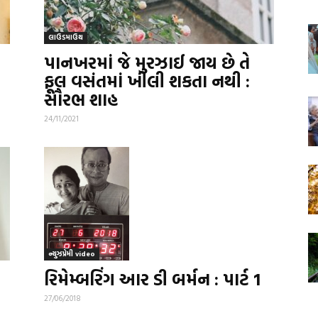
લાઉડમાઉથ
પાનખરમાં જે મુરઝાઈ જાય છે તે
ફૂલ વસંતમાં ખીલી શકતા નથી :
સૌરભ શાહ
24/11/2021
ન્યુઝપ્રેમી video
રિમેમ્બરિંગ આર ડી બર્મન : પાર્ટ 1
27/06/2018