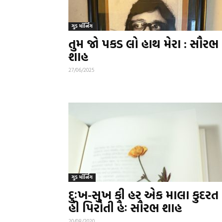
ગુડ મૉર્નિંગ
તુમ જો પકડ લો હાથ મેરા : સૌરભ
શાહ
27/06/2025
ગુડ મૉર્નિંગ
દુઃખ-સુખ કી હર એક માલા કુદરત
હી પિરોતી હૈઃ સૌરભ શાહ
20/08/2020