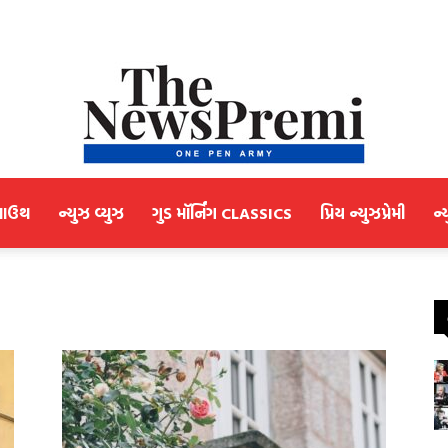
માઉથ
ન્યુઝ વ્યુઝ
ગુડ મૉર્નિંગ CLASSICS
પ્રિય ન્યુઝપ્રેમી
ન્
NewsPremi
Gujarati