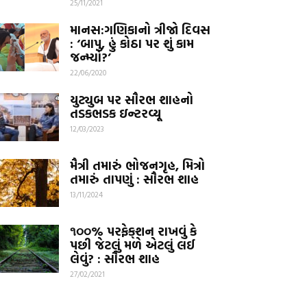
25/11/2021
માનસ:ગણિકાનો ત્રીજો દિવસ
: ‘બાપુ, હું કોઠા પર શું કામ
જન્મ્યો?’
22/06/2020
યુટ્યુબ પર સૌરભ શાહનો
તડકભડક ઇન્ટરવ્યૂ
12/03/2023
મૈત્રી તમારું ભોજનગૃહ, મિત્રો
તમારું તાપણું : સૌરભ શાહ
13/11/2024
૧૦૦% પરફેક્‌શન રાખવું કે
પછી જેટલું મળે એટલું લઈ
લેવું? : સૌરભ શાહ
27/02/2021