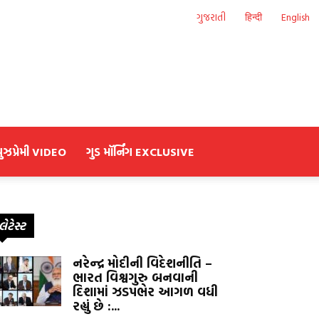
ગુજરાતી
हिन्दी
English
યુઝપ્રેમી VIDEO
ગુડ મૉર્નિંગ EXCLUSIVE
લેટેસ્ટ
નરેન્દ્ર મોદીની વિદેશનીતિ –
ભારત વિશ્વગુરુ બનવાની
દિશામાં ઝડપભેર આગળ વધી
રહ્યું છે :...