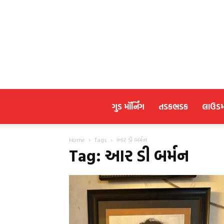
ગુડ મૉર્નિંગ
તડકભડક
લાઉડ
Home
Tags
આર ડી બર્મન
Tag: આર ડી બર્મન