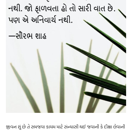
જીવન શું છે તે સમજવા કાયમ માટે સંન્યાસી થઈ જવાની કે દીક્ષા લેવાની