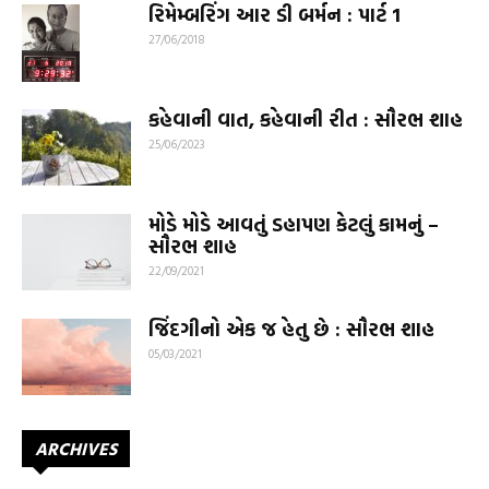
રિમેમ્બરિંગ આર ડી બર્મન : પાર્ટ 1
27/06/2018
કહેવાની વાત, કહેવાની રીત : સૌરભ શાહ
25/06/2023
મોડે મોડે આવતું ડહાપણ કેટલું કામનું –
સૌરભ શાહ
22/09/2021
જિંદગીનો એક જ હેતુ છે : સૌરભ શાહ
05/03/2021
ARCHIVES