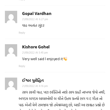
Gopal Vardhan
21/09/2022 At 6:27 pm
વાહ અત્યંત સુંદર
Reply
Kishore Gohel
21/09/2022 At 5:45 pm
Very well said I enjoyed it
Reply
ઈશ્વર પુરોહિત
21/09/2022 At 4:16 pm
સાવ સાચી વાત, પણ ભક્તિનો નશો સાવ કાઢી નાખવા જેવો નથી,
અગડમ બગડમ બાબાઓથી બ ચીને ઉત્તમ ગ્રન્થો ભગ વ દ ગીતા નો
પાઠ એની મેળે સમજાય જો તમેશ્રધ્ધાલુ છો, બાકી આ શાશ્વત પ્રશ્નો છે