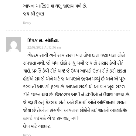
આપના આર્ટિકલ માં ઘણું જાણવા મળે છે.
જય શ્રી કૃષ્ણ
Reply
દિપક મ. સોમૈયા
22/09/2022 At 12:36 am
એકદમ સાચી અને સાવ સરળ વાત હોવા છતાં ઘણા ઘણા લોકો
સમજતા નથી. જો બધા લોકો સાધુ બની જાય તો સંસાર કેવી રીતે
ચાલે. પ્રગતિ કેવી રીતે થાય! જે ઉદ્યમ આપણે ઉત્તમ રીતે કરી શકતા
હોઈએ સમજો એને માટે જ આપણને જીવન મળ્યું છે અને એ પૂરું
કરવાની આપણી ફરજ છે. આપના શબ્દો થી આ વાત ખૂબ સરળ
રીતે વ્યક્ત થાય છે. ઉદાહરણ આપી ને ઢોંગીઓ ને ઉઘાડા પાડ્યા છે.
જે જરૂરી હતું. કેટલાય સંતો અને દીક્ષાર્થી ઓને અભિમાનમાં રાચતા
જોયા છે તેઓના સંસર્ગમાં આવનારા લોકોને કઈ જાતનો આધ્યાત્મિક
ફાયદો થઇ શકે એ જ સમજાતું નથી!
લેખ માટે આભાર.
Reply