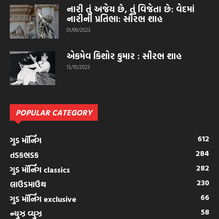
નારી તું અજેય છે, તું વિજેતા છે: વેદમાં
નારીની પ્રતિભા: સૌરભ શાહ
01/09/2023
એકમેવ કિશોર કુમાર : સૌરભ શાહ
13/10/2023
POPULAR CATEGORY
612
ગુડ મૉર્નિંગ
284
તડકભડક
282
ગુડ મૉર્નિંગ classics
230
લાઉડમાઉથ
66
ગુડ મૉર્નિંગ exclusive
58
ન્યુઝ વ્યુઝ