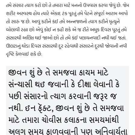
તમે સંસાર ત્યાગ કરો છો તે તમારા માટે મનનો ઉપવાસ કરવા જેવું છે. જેમ
શરીર અસ્વસ્થ હોય ત્યારે એકાદ ટંક પૂરતું તમે પેટને સંપૂર્ણ આરામ આપો
તો સારું જ છે. આવું કરીને કંઈ તમે અન્નજળનો ત્યાગ કરીને મૃત્યુને
બોલાવી રહ્યા છો એવું કોઈ ન કહી શકે એ જ રીતે અમુક દિવસ પૂરતું તમે
સંસારથી અલિપ્ત થઈ જાઓ છો તો તમે કંઈ પલાયનવાદી નથી થઈ જતાં.
ઊલટાનું થોડા દિવસ સંસારથી દૂર રહેવાથી સંસારને દૂરથી જોવાની નવી
દૃષ્ટિ કેળવાઈ શકે છે.