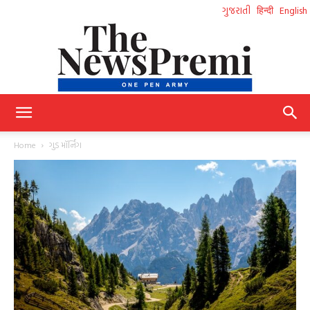
ગુજરાતી
हिन्दी
English
NewsPremi
Home
ગુડ મૉર્નિંગ
Gujarati