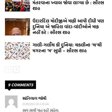
મંતરવાના ખ્વાબ જોવા લાગ્યા છે : સૌરભ
શાહ
ઉદારદિલ મોદીજીએ માફી આપી દીધી પણ
દુનિયા એ જાહિલ વાંદા-વાંદીઓને માફ
નહીં કરે : સૌરભ શાહ
ગાલી-ગલૌંચ કી દુનિયા: ચકલીના ‘ચ’થી
મગરના ‘મ’ સુધી – સૌરભ શાહ
9 COMMENTS
શાંતિલાલ જોષી
23/09/2022 At 3:45 pm
સાવ સાચી વાત કહી સાહેબ.