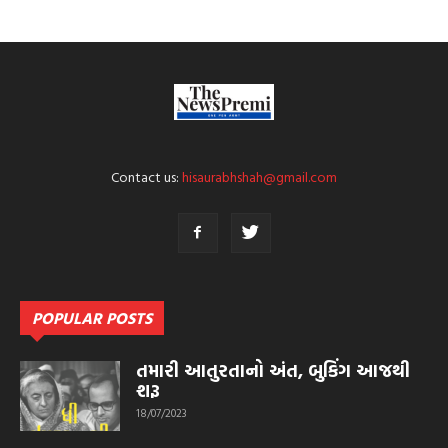
Contact us:
hisaurabhshah@gmail.com
POPULAR POSTS
તમારી આતુરતાનો અંત, બુકિંગ આજથી
શરૂ
18/07/2023