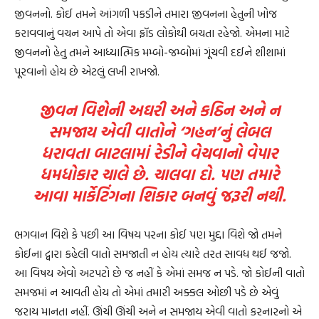
જીવનનો. કોઈ તમને આંગળી પકડીને તમારા જીવનના હેતુની ખોજ
કરાવવાનું વચન આપે તો એવા ફ્રૉડ લોકોથી બચતા રહેજો. એમના માટે
જીવનનો હેતુ તમને આધ્યાત્મિક મમ્બો-જમ્બોમાં ગૂંચવી દઈને શીશામાં
પૂરવાનો હોય છે એટલું લખી રાખજો.
જીવન વિશેની અઘરી અને કઠિન અને ન
સમજાય એવી વાતોને ‘ગહન’નું લેબલ
ધરાવતા બાટલામાં રેડીને વેચવાનો વેપાર
ધમધોકાર ચાલે છે. ચાલવા દો. પણ તમારે
આવા માર્કેટિંગના શિકાર બનવું જરૂરી નથી.
ભગવાન વિશે કે પછી આ વિષય પરના કોઈ પણ મુદ્દા વિશે જો તમને
કોઈના દ્વારા કહેલી વાતો સમજાતી ન હોય ત્યારે તરત સાવધ થઈ જજો.
આ વિષય એવો અટપટો છે જ નહીં કે એમાં સમજ ન પડે. જો કોઈની વાતો
સમજમાં ન આવતી હોય તો એમાં તમારી અક્કલ ઓછી પડે છે એવું
જરાય માનતા નહીં. ઊંચી ઊંચી અને ન સમજાય એવી વાતો કરનારનો એ