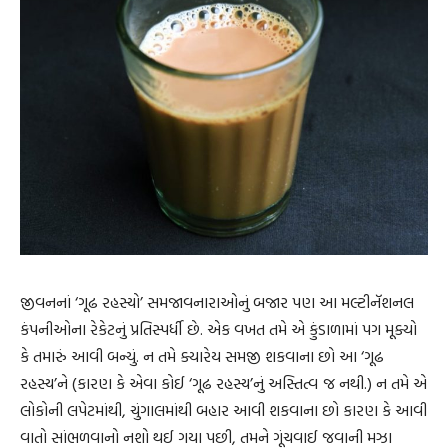
જીવનનાં ‘ગૂઢ રહસ્યો’ સમજાવનારાઓનું બજાર પણ આ મલ્ટીનૅશનલ
કંપનીઓના રેકેટનું પ્રતિસ્પર્ધી છે. એક વખત તમે એ કુંડાળામાં પગ મૂક્યો
કે તમારું આવી બન્યું. ન તમે ક્યારેય સમજી શકવાના છો આ ‘ગૂઢ
રહસ્ય’ને (કારણ કે એવા કોઈ ‘ગૂઢ રહસ્ય’નું અસ્તિત્વ જ નથી.) ન તમે એ
લોકોની લપેટમાંથી, ચુંગાલમાંથી બહાર આવી શકવાના છો કારણ કે આવી
વાતો સાંભળવાનો નશો થઈ ગયા પછી, તમને ગૂંચવાઈ જવાની મઝા