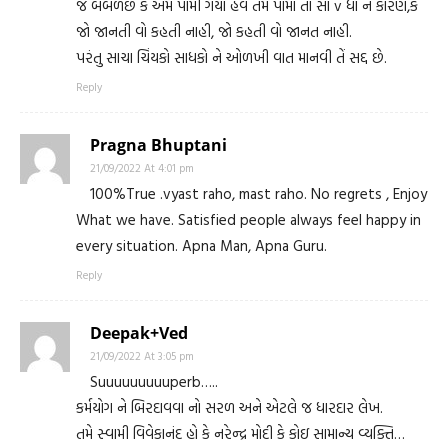
જે બબળેછે કે અમે પામી ગયા હવે તમે પામો તો સા v ધા ન કારણ,કે
જો જાનતી વો કહતી નાહી, જો કહતી વો જાનત નાહી.
પરંતુ સાચા ચિંયકો સાધકો ને ઓળખી વાત માનવી તેં સદ્દ છે.
Reply
Pragna Bhuptani
21/09/2022 At 4:01 pm
100%True .vyast raho, mast raho. No regrets , Enjoy
What we have. Satisfied people always feel happy in
every situation. Apna Man, Apna Guru.
Reply
Deepak+Ved
21/09/2022 At 3:05 pm
Suuuuuuuuuperb…..
કર્મયોગ ને બિરદાવવા નો સરળ અને એટલે જ ધારદાર લેખ.
તમે સ્વામી વિવેકાનંદ હો કે નરેન્દ્ર મોદી કે કોઇ સામાન્ય વ્યક્તિ…