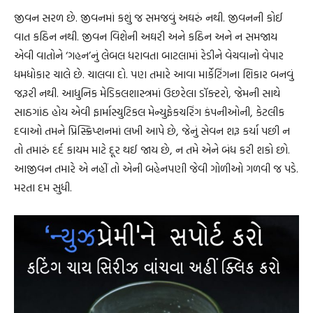
જીવન સરળ છે. જીવનમાં કશું જ સમજવું અઘરું નથી. જીવનની કોઈ
વાત કઠિન નથી. જીવન વિશેની અઘરી અને કઠિન અને ન સમજાય
એવી વાતોને ‘ગહન’નું લેબલ ધરાવતા બાટલામાં રેડીને વેચવાનો વેપાર
ધમધોકાર ચાલે છે. ચાલવા દો. પણ તમારે આવા માર્કેટિંગના શિકાર બનવું
જરૂરી નથી. આધુનિક મેડિકલશાસ્ત્રમાં ઉછરેલા ડૉક્ટરો, જેમની સાથે
સાઠગાંઠ હોય એવી ફાર્માસ્યુટિકલ મેન્યુફેકચરિંગ કંપનીઓની, કેટલીક
દવાઓ તમને પ્રિસ્ક્રિપ્શનમાં લખી આપે છે, જેનું સેવન શરૂ કર્યા પછી ન
તો તમારું દર્દ કાયમ માટે દૂર થઈ જાય છે, ન તમે એને બંધ કરી શકો છો.
આજીવન તમારે એ નહીં તો એની બહેનપણી જેવી ગોળીઓ ગળવી જ પડે.
મરતા દમ સુધી.