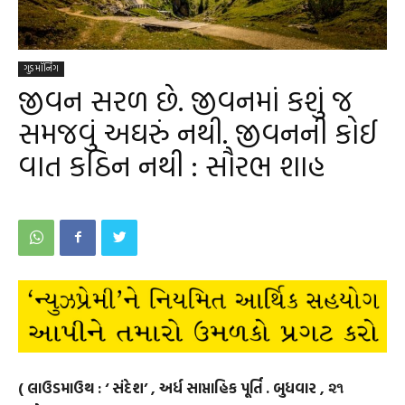
ગુડ મૉર્નિંગ
જીવન સરળ છે. જીવનમાં કશું જ
સમજવું અઘરું નથી. જીવનની કોઈ
વાત કઠિન નથી : સૌરભ શાહ
( લાઉડમાઉથ : ‘ સંદેશ’ , અર્ધ સાપ્તાહિક પૂર્તિ . બુધવાર , ૨૧