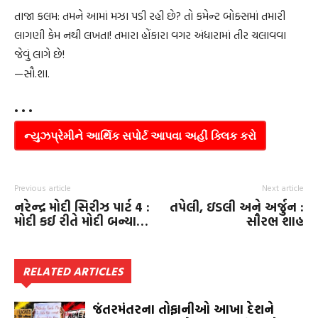
તાજા કલમ: તમને આમાં મઝા પડી રહી છે? તો કમેન્ટ બોક્સમાં તમારી
લાગણી કેમ નથી લખતા! તમારા હોંકારા વગર અંધારામાં તીર ચલાવવા
જેવું લાગે છે!
—સૌ.શા.
• • •
ન્યુઝપ્રેમીને આર્થિક સપોર્ટ આપવા અહીં ક્લિક કરો
Previous article
Next article
નરેન્દ્ર મોદી સિરીઝ પાર્ટ ‍‍4 :
તપેલી, ઇડલી અને અર્જુન :
મોદી કઈ રીતે મોદી બન્યા…
સૌરભ શાહ
RELATED ARTICLES
જંતરમંતરના તોફાનીઓ આખા દેશને