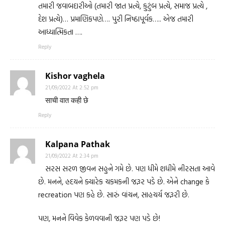
તમારી જવાબદારીઓ (તમારી જાત પ્રત્યે, કુટુંબ પ્રત્યે, સમાજ પ્રત્યે ,
દેશ પ્રત્યે)… પ્રમાણિકપણે…. પુરી નિષ્ઠાપૂર્વક….. એજ તમારી
આધ્યાત્મિકતા ….
Reply
Kishor vaghela
21/09/2022 At 2:52 pm
साची वात कही छे
Reply
Kalpana Pathak
21/09/2022 At 2:34 pm
સરસ સરળ જીવન સહુને ગમે છે. પણ ધીમે શધીમે નીરસતા આવે
છે. મનને, હ્રદયને ક્યારેક ચકમકની જરૂર પડે છે. એને change કે
recreation પણ કહે છે. સારું વાંચન, સાહચર્ય જરૂરી છે.
પણ, મનને વિવેક કેળવવાની જરૂર પણ પડે છે!