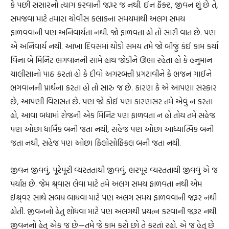
કે પછી સંસારનો ત્યાગ કરવાની જરૂર જ નથી. ઈન ફૅક્ટ, જીવન શું છે તે,
સમજવા માટે તમારા ચોવીસ કલાકના સમયમાંથી અલગ સમય
ફાળવવાની પણ અનિવાર્યતા નથી. જો ફાળવતા હો તો સારી વાત છે. પણ
એ અનિવાર્ય નથી. આખા દિવસમાં થોડો સમય તમે જો બીજું કંઈ કામ કર્યા
વિના બે મિનિટ ભગવાનની સામે હાથ જોડીને ઊભા રહેતા હો કે હનુમાન
ચાલીસાનો પાઠ કરતાં હો કે દીવો અગરબત્તી પ્રગટાવીને કે ભજન ગાઈને
ભગવાનની પ્રાર્થના કરતા હો તો સારું જ છે. કારણ કે એ આપણા સંસ્કાર
છે, આપણી વિરાસત છે. પણ જો કોઈ પણ કારણસર તમે એવું ન કરતા
હો, આવા બધામાં રોજની એક મિનિટ પણ ફાળવતા ન હો તોય તમે સહેજ
પણ ઓછા ધાર્મિક બની જતા નથી, સહેજ પણ ઓછા આધ્યાત્મિક બની
જતા નથી, સહેજ પણ ઓછા ફિલોસોફિકલ બની જતા નથી.
જીવન જીવવું, પૂરેપૂરી વ્યસ્તતાથી જીવવું, ભરપૂર વ્યસ્તતાથી જીવવું એ જ
પર્યાપ્ત છે. જેમ શ્ર્વાસ લેવા માટે તમે અલગ સમય ફાળવતા નથી એમ
ઈશ્ર્વર સાથે સંબંધ બાંધવા માટે પણ અલગ સમય ફાળવવાની જરૂર નથી
હોતી. જીવનનો હેતુ શોધવા માટે પણ અલગથી પ્રયત્ન કરવાની જરૂર નથી.
જીવનનો હેતુ એક જ છે—તમે જે કામ કરો છો તે કરતાં રહો. એ જ હેતુ છે