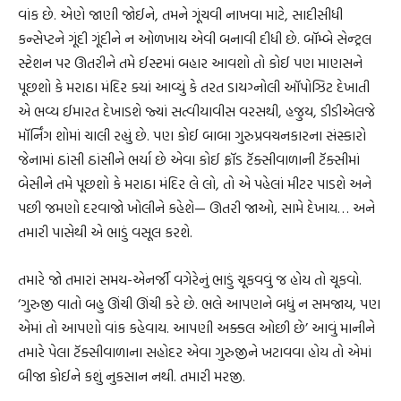
વાંક છે. એણે જાણી જોઈને, તમને ગૂંચવી નાખવા માટે, સાદીસીધી
કન્સેપ્ટને ગૂંદી ગૂંદીને ન ઓળખાય એવી બનાવી દીધી છે. બૉમ્બે સેન્ટ્રલ
સ્ટેશન પર ઊતરીને તમે ઈસ્ટમાં બહાર આવશો તો કોઈ પણ માણસને
પૂછશો કે મરાઠા મંદિર ક્યાં આવ્યું કે તરત ડાયગ્નોલી ઑપોઝિટ દેખાતી
એ ભવ્ય ઈમારત દેખાડશે જ્યાં સત્વીયાવીસ વરસથી, હજુય, ડીડીએલજે
મૉર્નિંગ શોમાં ચાલી રહ્યું છે. પણ કોઈ બાબા ગુરુપ્રવચનકારના સંસ્કારો
જેનામાં ઠાંસી ઠાંસીને ભર્યા છે એવા કોઈ ફ્રૉડ ટૅક્સીવાળાની ટૅક્સીમાં
બેસીને તમે પૂછશો કે મરાઠા મંદિર લે લો, તો એ પહેલાં મીટર પાડશે અને
પછી જમણો દરવાજો ખોલીને કહેશે— ઊતરી જાઓ, સામે દેખાય… અને
તમારી પાસેથી એ ભાડું વસૂલ કરશે.
તમારે જો તમારાં સમય-એનર્જી વગેરેનું ભાડું ચૂકવવું જ હોય તો ચૂકવો.
‘ગુરુજી વાતો બહુ ઊંચી ઊંચી કરે છે. ભલે આપણને બધું ન સમજાય, પણ
એમાં તો આપણો વાંક કહેવાય. આપણી અક્કલ ઓછી છે’ આવું માનીને
તમારે પેલા ટૅક્સીવાળાના સહોદર એવા ગુરુજીને ખટાવવા હોય તો એમાં
બીજા કોઈને કશું નુકસાન નથી. તમારી મરજી.