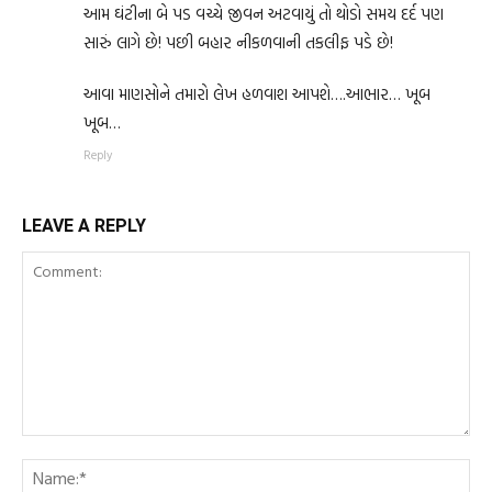
આમ ઘંટીના બે પડ વચ્ચે જીવન અટવાયું તો થોડો સમય દર્દ પણ
સારું લાગે છે! પછી બહાર નીકળવાની તકલીફ પડે છે!
આવા માણસોને તમારો લેખ હળવાશ આપશે….આભાર… ખૂબ
ખૂબ…
Reply
LEAVE A REPLY