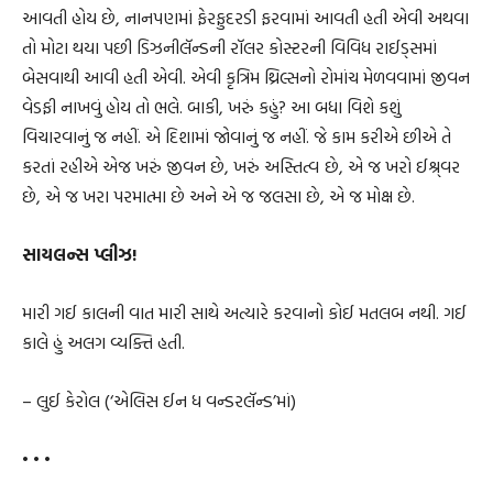
આવતી હોય છે, નાનપણમાં ફેરફુદરડી ફરવામાં આવતી હતી એવી અથવા
તો મોટા થયા પછી ડિઝનીલૅન્ડની રૉલર કોસ્ટરની વિવિધ રાઈડ્સમાં
બેસવાથી આવી હતી એવી. એવી કૃત્રિમ થ્રિલ્સનો રોમાંચ મેળવવામાં જીવન
વેડફી નાખવું હોય તો ભલે. બાકી, ખરું કહું? આ બધા વિશે કશું
વિચારવાનું જ નહીં. એ દિશામાં જોવાનું જ નહીં. જે કામ કરીએ છીએ તે
કરતાં રહીએ એજ ખરું જીવન છે, ખરું અસ્તિત્વ છે, એ જ ખરો ઈશ્ર્વર
છે, એ જ ખરા પરમાત્મા છે અને એ જ જલસા છે, એ જ મોક્ષ છે.
સાયલન્સ પ્લીઝ!
મારી ગઈ કાલની વાત મારી સાથે અત્યારે કરવાનો કોઈ મતલબ નથી. ગઈ
કાલે હું અલગ વ્યક્તિ હતી.
– લુઈ કેરોલ (‘એલિસ ઈન ધ વન્ડરલૅન્ડ’માં)
• • •