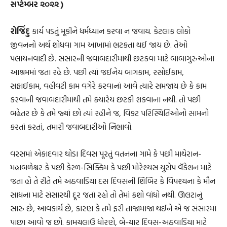
સપ્ટેમ્બર ૨૦૨૨ )
રોજિંદુ
કાર્ય પડતું મૂકીને ધર્મધ્યાન કરવા ન જવાય. કેટલાક લોકો
જીવનનો અર્થ શોધવા ગામ આખામાં ભટકતા થઈ જાય છે. તેઓ
પલાયનવાદી છે. સંસારની જવાબદારીમાંથી છટકવા માટે બાબાગુરુઓના
આશ્રમમાં જતા રહે છે. પછી ત્યાં જઈનેય બાગકામ, રસોઈકામ,
સફાઈકામ, વહીવટી કામ વગેરે કરવાનાં આવે ત્યારે સમજાય છે કે કામ
કરવાની જવાબદારીમાંથી તમે ક્યારેય છટકી શકવાના નથી. તો પછી
બહેતર છે કે તમે જ્યાં છો ત્યાં રહીને જ, વિકટ પરિસ્થિતિઓનો સામનો
કરતાં કરતાં, તમારી જવાબદારીઓ નિભાવો.
વરસમાં એકાદવાર થોડા દિવસ પૂરતું વતનના ગામે કે પછી માથેરાન-
મહાબળેશ્વર કે પછી કેરળ-સિક્કિમ કે પછી મોરેશ્યસ યુરોપ વૅકેશન માટે
જતા હો તે રીતે તમે અઠવાડિયા દસ દિવસની શિબિર કે વિપશ્યના કે મૌન
સાધના માટે સંસારથી દૂર જતાં રહો તો તેમાં કશો વાંધો નથી. ઊલટાનું
સારું છે, આવકાર્ય છે, કારણ કે તમે ફરી તાજામાજા થઈને એ જ સંસારમાં
પાછા આવો જ છો. કામચલાઉ ધોરણે, બે-ચાર દિવસ-અઠવાડિયા માટે