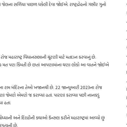
જેલના સળિયા પાછળ ધકેલી દેવા જોઈએ. રાષ્ટ્રદ્રોહનો ગંભીર ગુનો
જ મહારાષ્ટ્ર વિધાનસભાની ચૂંટણી માટે મતદાન કરવાનું છે.
 મત પણ કિંમતી છે છતાં આપણામાંના ઘણા લોકો આ વાતને જોઈએ
ોધ્યાના રામ મંદિરના તેઓ ખજાનચી છે. 22 જાન્યુઆરી 2023ના રોજ
ણાં જેમણે એમણે જ કરાવ્યાં હતાં. પારણાં કરાવ્યા પછી નાનકડું
ા હતા.
અયોધ્યાની અને દિલ્હીની કથાઓ કૅન્સલ કરીને મહારાષ્ટ્રમાં આવ્યો છું
ગત્યની છે.