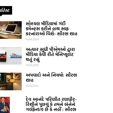
લેટેસ્ટ
સોશ્યલ મીડિયામાં ગંદી
કમેન્ટ્સ કરીને હાથ સાફ
કરનારાઓ વિશે- સૌરભ શાહ
14/04/2024
અત્યાર સુધી પીએમઓ દ્વારા
મીડિયા કેવી રીતે મેનિપ્યુલેટ
થતું રહ્યું
18/02/2019
અપવાદો અને નિયમો: સૌરભ
શાહ
05/10/2025
દેવ આનંદે પરિણીત રણધીર-
રિશીને પૂછયું કે તમને બંનેને
ગર્લફેન્ડઝ છે કે નહીં : સૌરભ