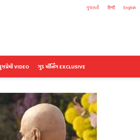
ગુજરાતી
हिन्दी
English
યુઝપ્રેમી VIDEO
ગુડ મૉર્નિંગ EXCLUSIVE