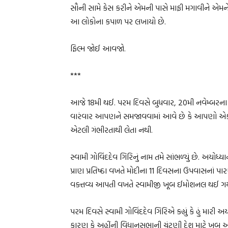
સૌની સામે કેસ કરીને એમની પાસે માફી મગાવીને એમને 
આ લોકોના કપાળ પર લખાયો છે.
ફિલ્મ જોઈ આવજો.
***
આજે 18મી થઈ. પરમ દિવસે બુધવાર, 20મી નવેમ્બરના રો
વારંવાર આપણને સમજાવવામાં આવે છે કે આપણો એક
એટલી ગંભીરતાથી લેતા નથી.
સ્વામી ગોવિંદદેવ ગિરિનું નામ તમે સાંભળ્યું છે. અય
પ્રાણ પ્રતિષ્ઠા વખતે મોદીના 11 દિવસના ઉપવાસનાં પાર
વક્તવ્ય આપતી વખતે સ્વામીજી ખૂબ ઈમોશનલ થઈ ગય
પરમ દિવસે સ્વામી ગોવિંદદેવ ગિરિએ કહ્યું કે હું મારી 
કારણ કે અહીંની વિધાનસભાની ચૂંટણી દેશ માટે ખૂબ અ