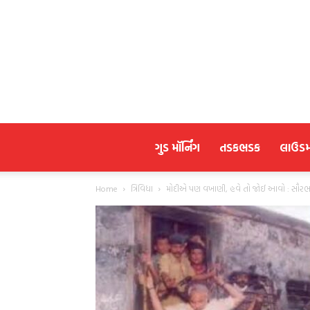
ગુડ મૉર્નિંગ
તડકભડક
લાઉડ
Home
ત્રિવિધા
મોદીએ પણ વખાણી, હવે તો જોઈ આવો : સૌર