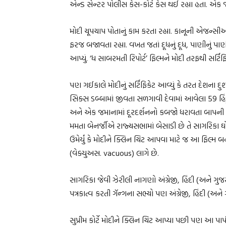
એન્ડ સેન્ટર પોલીસ કેસ-કોર્ટ કેસ થઈ રહ્યા હતા. એક જા
મોદી ચૂપચાપ પોતાનું કામ કરતા રહ્યા. કાનૂની એજન્સીઓન
ફરજ બજાવતા રહ્યા. વખત જતાં દૂધનું દૂધ, પાણીનું પાણ
આપ્યું. ‘ધ સાબરમતી રિપોર્ટ’ ફિલ્મને મોદી તરફથી સર્ટિફિક
પણ ગઈકાલે મોદીનું સર્ટિફિકેટ આવ્યું કે તરત દેશના દ
સિક્સ ડબ્બામાં જીવતા સળગાવી દેવામાં આવેલા 59 હિંદુ
અને એક જમાનામાં દૂરદર્શનનો કબજો ધરાવતા બાપની પુત્રી
મમતા બેનર્જીએ રાજ્યસભામાં બેસાડી છે તે સાગરિકા 
ઉમેર્યું કે મોદીને ક્લિન ચિટ આપવા માટે જ આ ફિલ્મ બના
(વેક્યુઅસ. vacuous) લાગે છે.
સાગરિકા જેવી ઝેરીલી નાગણો અંગ્રેજી, હિંદી (અને ગુજ
પત્રકાત્વ કરતી ગૅન્ગના સભ્યો પણ અંગ્રેજી, હિંદી (અને 
સુપ્રીમ કોર્ટે મોદીને ક્લિન ચિટ આપ્યા પછી પણ આ પાપ