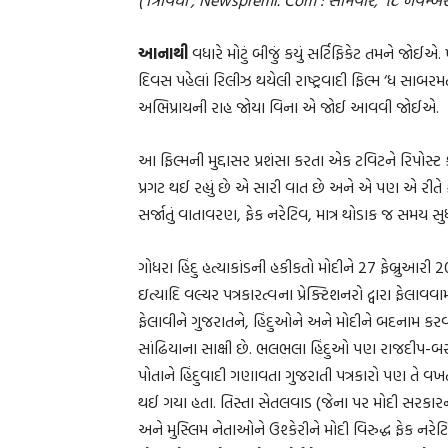
આનાથી
વધારે મોટું બીજું કયું સર્ટિફિકેટ તમને જોઈએ. 
દિવસ પહેલાં રિલીઝ થયેલી રાષ્ટ્રવાદી ફિલ્મ ‘ધ સાબરમ
અભિપ્રાયની રાહ જોયા વિના એ જોઈ આવવી જોઈએ.
આ ફિલ્મની મુદ્દાસર પ્રશંસા કરતા એક ટવિટને રિપોસ્ટ કર
પ્રગટ થઈ રહ્યું છે એ સારી વાત છે અને એ પણ એ રીતે
સર્જાતું વાતાવરણ, ફેક નરેટિવ, માત્ર થોડાક જ સમય સુ
ગોધરા હિંદુ હત્યાકાંડની હકીકતો મોદીને 27 ફેબ્ર
ઇત્યાદિ વલ્ચર પત્રકારત્વના પ્રેક્ટિશનરો દ્વારા ફેલ
ફેલાવીને ગુજરાતને, હિંદુઓને અને મોદીને બદનામ 
સાંઢિયાના સાક્ષી છે. ભલભલા હિંદુઓ પણ રાજદીપ-બરખા
પોતાને હિંદુવાદી ગણાવતા ગુજરાતી પત્રકારો પણ તે વ
થઈ ગયા હતા. તિસ્તા સેતલવાડ (જેના પર મોદી સરકારના આ
અને મુસ્લિમ નેતાઓને ઉશ્કેરીને મોદી વિરુદ્ધ ફેક નર