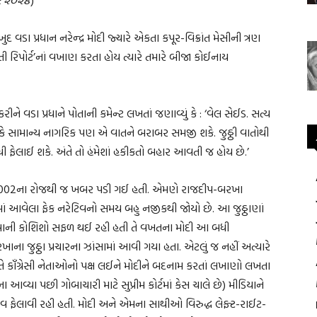
ખુદ વડા પ્રધાન નરેન્દ્ર મોદી જ્યારે એકતા કપૂર-વિક્રાંત મેસીની ત્રણ
તી રિપોર્ટ’નાં વખાણ કરતા હોય ત્યારે તમારે બીજા કોઈનાય
ીને વડા પ્રધાને પોતાની કમેન્ટ લખતાં જણાવ્યું કે : ‘વેલ સેઈડ. સત્ય
 કે સામાન્ય નાગરિક પણ એ વાતને બરાબર સમજી શકે. જુઠ્ઠી વાતોથી
ધી ફેલાઈ શકે. અંતે તો હંમેશાં હકીકતો બહાર આવતી જ હોય છે.’
ુઆરી 2002ના રોજથી જ ખબર પડી ગઈ હતી. એમણે રાજદીપ-બરખા
ાવવામાં આવેલા ફેક નરેટિવનો સમય બહુ નજીકથી જોયો છે. આ જુઠ્ઠાણાં
કરવાની કોશિશો સફળ થઈ રહી હતી તે વખતના મોદી આ બધી
ના જુઠ્ઠા પ્રચારના ઝાંસામાં આવી ગયા હતા. એટલું જ નહીં અત્યારે
ખતે કૉંગ્રેસી નેતાઓનો પક્ષ લઈને મોદીને બદનામ કરતાં લખાણો લખતા
વ્યા પછી ગોબાચારી માટે સુપ્રીમ કોર્ટમાં કેસ ચાલે છે) મીડિયાને
ેટિવ ફેલાવી રહી હતી. મોદી અને એમના સાથીઓ વિરુદ્ધ લેફ્ટ-રાઈટ-