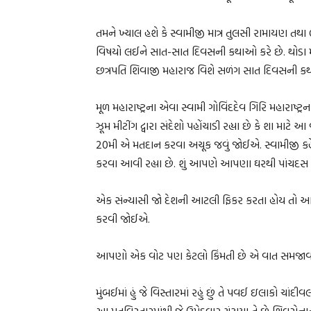
તમને ખ્યાલ હશે કે સ્વામીજી માત્ર તુલસી રામાયણ 
વિષયો લઈને સાત-સાત દિવસની કથાઓ કરે છે. થોડા મહિ
છત્રપતિ શિવાજી મહારાજ વિશે સળંગ સાત દિવસની કથ
મૂળ મહારાષ્ટ્રના એવા સ્વામી ગોવિંદદેવ ગિરિ મહારાષ
ઝૂમ મીટીંગ દ્વારા સંદેશો પહોંચાડી રહ્યા છે કે શા માટે
20મી એ મતદાન કરવા અચૂક જવું જોઈએ. સ્વામીજી કહે 
કરવા આવી રહ્યા છે. શું આપણે આપણા ઘરથી પાંચદ
એક સંન્યાસી જો દેશની આટલી ફિકર કરતા હોય ત
કરવી જોઈએ.
આપણો એક વોટ પણ કેટલો કિંમતી છે એ વાત સમજાવવાની
મુંબઈમાં હું જે વિસ્તારમાં રહું છું તે પવઈ ઇલાકો ચાં
આ મતવિસ્તારમાંથી જે ઉમેદવાર ચૂંટાયા તે છે શિવસેન