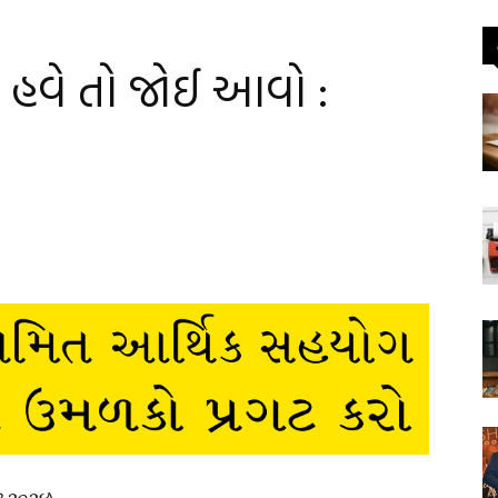
હવે તો જોઈ આવો :
બર ૨૦૨૪
)