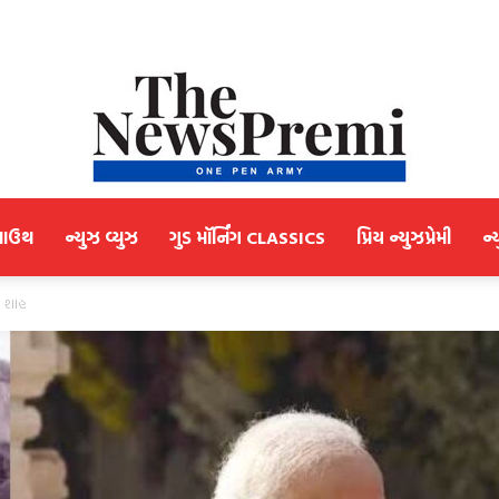
માઉથ
ન્યુઝ વ્યુઝ
ગુડ મૉર્નિંગ CLASSICS
પ્રિય ન્યુઝપ્રેમી
ન્
NewsPremi
ભ શાહ
Gujarati