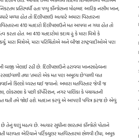
ટતમ પ્રતિસ્પર્ધી હતા પપ્પુ કૉંન્ગ્રેસના મોહમ્મદ આરિફ નસીમ ખાન,
ારે મળ્યા હોત તો દિલીપભાઉ અત્યારે અમારા વિસ્તારના
સ્તારના 410 મતદારો દિલીપભાઉને મત આપવા ન ગયા હોત તો
્વ કરતા હોત. આ 410 મતદારોમાં કદાચ હું કે મારા મિત્રો કે
યું, મારા મિત્રોએ, મારા પરિચિતોએ અને બીજા રાષ્ટ્રવાદીઓએ પણ
ની બાજી ખેલાઈ રહી છે. દિલીપભાઉને હરાવવા ખાનસાહેબના
સરસાઈવાળી તથા ‘તમારો એક મત પણ અમુલ્ય છે’વાળી વાત
વઈનો કિલ્લો ધ્વસ્ત થઈ જવાનો. અમારા મતવિસ્તાર જેવી જ
સભા, લોકસભા કે પછી કૉર્પોરેશન, નગર પાલિકા કે પંચાયતની
થતી તમે જોઈ હશે. મતદાન કરવું એ આપણી પવિત્ર ફરજ છે એવું
ેનું ઘણું મહત્વ છે. અત્યાર સુધીના ભારતમાં કૉંન્ગ્રેસે પોતાને
મતી ધરાવતા એરિયાને પર્ટિક્યુલર મતવિસ્તારમાં ભેળવી દીધા, અમુક