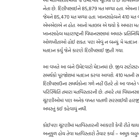
નેતા છે. દિલીપભાઈને 85,879 મત મળ્યા હતા. એમના નિક
જેમને 85,470 મત મળ્યા હતા. ખાનસાહેબને 410 મત વધ
એમએલએ ન હોત. આનો મતલબ એ થયો કે અમારા મતવિ
ખાનસાહેબ મહારાષ્ટ્રની વિધાનસભામાં અમારું પ્રતિનિધિત
ઓળખીતાઓ હોઈ શકત. પણ એવું ન બન્યું. મે મતદાન કર્
મતદાન કર્યું જેને કારણે દિલીપભાઈ જીતી ગયા.
આ વખતે આ બંને ઉમેદવારો મેદાનમાં છે. જીવ સટોસટ
સમર્થકો પૂરજોશમાં મતદાન કરવા આવશે. 410 મતની 
દિલીપભાઉના સમર્થકોના ગળે નહીં ઉતરે તો આ વખતે પ
પરિસ્થિતિ તમારા મતવિસ્તારની છે. તમારે ત્યાં વિધાન
ચૂંટણીઓમાં પણ અનેક વખત પાતળી સરસાઈથી હારજીત 
અમસ્તું કંઈ કહેવાયું નથી.
કોઈપણ ચૂંટણીમાં મતવિસ્તારની આંકણી કેવી રીતે થાય છે ત
અનુકૂળ હોય તેવા મતવિસ્તારો તૈયાર કર્યા – અમુક બહુ