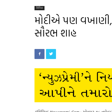
ત્રિવિધા
મોદીએ પણ વખાણી, 
સૌરભ શાહ
(‘ત્રિવિધા’, Newspremi. Com : સોમવાર, ૧૮ નવેમ્