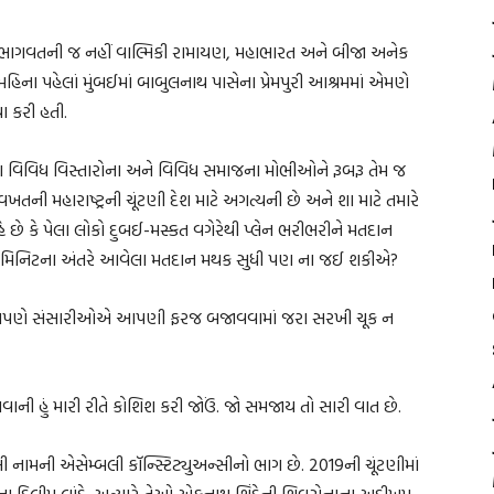
તથા ભાગવતની જ નહીં વાલ્મિકી રામાયણ, મહાભારત અને બીજા અનેક
ના પહેલાં મુંબઈમાં બાબુલનાથ પાસેના પ્રેમપુરી આશ્રમમાં એમણે
ા કરી હતી.
્ટ્રના વિવિધ વિસ્તારોના અને વિવિધ સમાજના મોભીઓને રૂબરૂ તેમ જ
 આ વખતની મહારાષ્ટ્રની ચૂંટણી દેશ માટે અગત્યની છે અને શા માટે તમારે
છે કે પેલા લોકો દુબઈ-મસ્કત વગેરેથી પ્લેન ભરીભરીને મતદાન
સ મિનિટના અંતરે આવેલા મતદાન મથક સુધી પણ ના જઈ શકીએ?
ો આપણે સંસારીઓએ આપણી ફરજ બજાવવામાં જરા સરખી ચૂક ન
 હું મારી રીતે કોશિશ કરી જોઉં. જો સમજાય તો સારી વાત છે.
દીવલી નામની એસેમ્બલી કૉન્સ્ટિટ્યુઅન્સીનો ભાગ છે. 2019ની ચૂંટણીમાં
ાના દિલીપ લાંડે. અત્યારે તેઓ એકનાથ શિંદેની શિવસેનાના અડીખમ