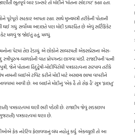
ણીતી ભૂતપૂર્વ બાર ડાન્સરે તો મોદીને ‘મોતના સોદાગર’ કહ્યા હતા.
ે પૂરેપૂરો સહકાર આપતા રહ્યા. સાથે મુખ્યમંત્રી તરીકેની પોતાની
ી થઈ ગયું. સર્વોચ્ચ અદાલતે પણ મોદી ડાઘરહિત છે એવું સર્ટિફિકેટ
ેટ મળવું જ જોઈતું હતું, મળ્યું.
ુશ્મનોના પેટમાં તેલ રેડાયું. એ લોકોને સાબરમતી એક્સપ્રેસના એસ-
 સ્ત્રીપુરુષ-બાળકોની વાત પ્રોપગન્ડા લાગવા માંડી. રાજદીપની પત્ની
, જેને પોતાના હિંદુદ્વેષી-મોદીવિરોધી પત્રકારત્વના સરપાવ તરીકે
ઘોષ નામની બાઈએ ટવિટ કરીને મોદી માટે અસભ્ય ભાષા વાપરીને
વવામાં આવી છે. આ બાઈને મોદીનું ‘એક હૈં તો સેફ હૈં’ સૂત્ર ‘ફાલતુ’
રાતી) પત્રકારત્વમાં ઘણી ભરી પડેલી છે. રાજદીપ જેવું સડકછાપ
ગુજરાતી) પત્રકારત્વમાં ઘણા છે.
ીઓએ ફેક નરેટિવ ફેલાવવાનું બંધ નહોતું કર્યું. એક્ચ્યુલી તો આ