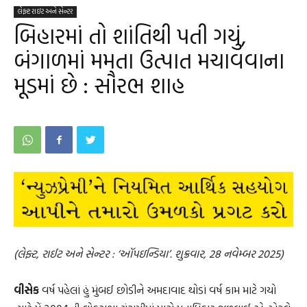
લેફ્ટ રાઇટ અને સેન્ટર
બિહારમાં તો શાંતિથી પતી ગયું,
બંગાળમાં મમતા ઉત્પાત મચાવવાના
મૂડમાં છે : સૌરભ શાહ
(લેફ્ટ, રાઈટ અને સેન્ટર : ‘ઑપઇન્ડિયા’. શુક્રવાર, 28 નવેમ્બર 2025)
વીસેક
વર્ષ પહેલાં હું મુંબઈ છોડીને અમદાવાદ થોડાં વર્ષ કામ માટે ગયો