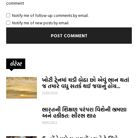
comment
Notify me of follow-up comments by email.
Notify me of new posts by email.
લેટેસ્ટ
ખોટી ટ્રેનમાં ચડી બેઠા છો એવું ભાન થતાં
જ તમારે વધુ સતર્ક થઈ જવાનું હોય...
21/05/2026
ભારતની શિક્ષણ પરંપરા વિશેની ભ્રમણા
અને હકીકત: સૌરભ શાહ
10/03/2022