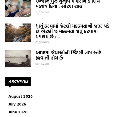
ઉન્હોંને મુઝે ચુનાવ મેં હરાને કે લિયે
ષડ્યંત્ર કિયા : સૌરભ શાહ
27/12/2020
ધાર્યું કરવામાં જેટલી મક્કમતાની જરૂર પડે
છે એટલી જ મક્કમતા જતું કરવામાં
વપરાય છે :...
05/03/2025
આપણા જેવાઓની જિંદગી ત્રણ સ્તરે
જીવાતી હોય છે
06/12/2018
ARCHIVES
August 2026
July 2026
June 2026