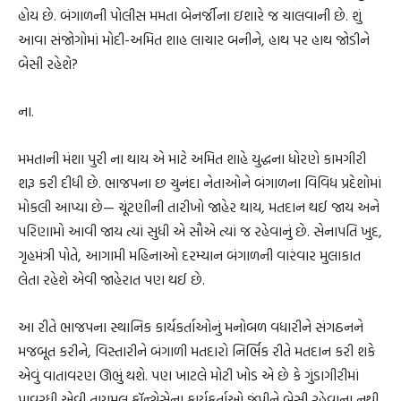
હોય છે. બંગાળની પોલીસ મમતા બેનર્જીના ઇશારે જ ચાલવાની છે. શું
આવા સંજોગોમાં મોદી-અમિત શાહ લાચાર બનીને, હાથ પર હાથ જોડીને
બેસી રહેશે?
ના.
મમતાની મંશા પુરી ના થાય એ માટે અમિત શાહે યુદ્ધના ધોરણે કામગીરી
શરૂ કરી દીધી છે. ભાજપના છ ચુનંદા નેતાઓને બંગાળના વિવિધ પ્રદેશોમાં
મોકલી આપ્યા છે— ચૂંટણીની તારીખો જાહેર થાય, મતદાન થઈ જાય અને
પરિણામો આવી જાય ત્યાં સુધી એ સૌએ ત્યાં જ રહેવાનું છે. સેનાપતિ ખુદ,
ગૃહમંત્રી પોતે, આગામી મહિનાઓ દરમ્યાન બંગાળની વારંવાર મુલાકાત
લેતા રહેશે એવી જાહેરાત પણ થઈ છે.
આ રીતે ભાજપના સ્થાનિક કાર્યકર્તાઓનું મનોબળ વધારીને સંગઠનને
મજબૂત કરીને, વિસ્તારીને બંગાળી મતદારો નિર્ભિક રીતે મતદાન કરી શકે
એવું વાતાવરણ ઊભું થશે. પણ ખાટલે મોટી ખોડ એ છે કે ગુંડાગીરીમાં
પાવરધી એવી તૃણમૂલ કૉન્ગ્રેસેના કાર્યકર્તાઓ જંપીને બેસી રહેવાના નથી.