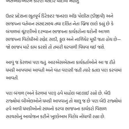
એસઆઈઆરને કારણે મતદાર યાદીમાં નહોતું.
ઉત્તર પ્રદેશના ભૂતપૂર્વ ડિરેક્ટર જનરલ ઑફ પોલીસ (ડીજીપી) અને
ભાજપના વર્તમાન સંસદસભ્ય તથા દલિત નેતા બ્રિજ લાલે કહ્યું છે કે
બંગાળમાં ચૂંટણીઓ દરમ્યાન ભાજપના કાર્યકરોના ઘરોની આગળ
ભાજપના વિરોધીઓ સફેદ સાડી, ફુલ અને નાળિયેર મૂકી જતા હોય છે—
જો ભાજપ માટે કામ કરશો તો તમારી ઘરવાળી વિધવા થઈ જશે.
આવું જ કેરળમાં પણ થતું. આરએસએસના કાર્યકર્તાઓને આ જ રીતે
ધમકી આપવામાં આવતી અને વાત વણસી જતી ત્યારે કતલ પણ કરવામાં
આવતી.
પણ બંગાળ (અને કેરળમાં પણ) હવે માહોલ બદલાઈ રહ્યો છે. બેઉ
રાજ્યોમાં બીએલઓને ધમકી આપવાનું તો ચાલુ જ છે પણ બેઉ રાજ્યોમાં
હવે આવી ધમકીઓનો સામનો કરવા ભાજપના કાર્યકરો વિશાળ
સરઘસોનું આયોજન કરીને ખુલ્લેઆમ વિરોધ નોંધાવી રહ્યા છે.