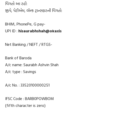
વિગતો આ રહી:
જીપે, પેટીએમ, બૅન્ક ટ્રાન્સફરની વિગતો:
BHIM, PhonePe, G pay-
UPI ID :
hisaurabhshah@okaxis
Net Banking / NEFT / RTGS-
Bank of Baroda
A/c name: Saurabh Ashvin Shah
A/c type : Savings
A/c No. : 33520100000251
IFSC Code : BARB0POWBOM
(fifth character is zero)