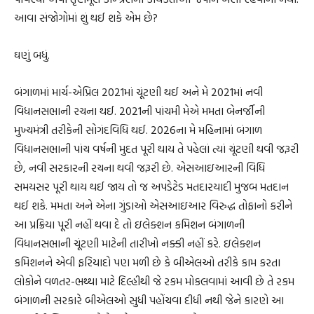
આવા સંજોગોમાં શું થઈ શકે એમ છે?
ઘણું બધું.
બંગાળમાં માર્ચ-એપ્રિલ 2021માં ચૂંટણી થઈ અને મે 2021માં નવી
વિધાનસભાની રચના થઈ. 2021ની પાંચમી મેએ મમતા બેનર્જીની
મુખ્યમંત્રી તરીકેની સોગંદવિધિ થઈ. 2026ના મે મહિનામાં બંગાળ
વિધાનસભાની પાંચ વર્ષની મુદત પૂરી થાય તે પહેલાં ત્યાં ચૂંટણી થવી જરૂરી
છે, નવી સરકારની રચના થવી જરૂરી છે. એસઆઇઆરની વિધિ
સમયસર પૂરી થાય થઈ જાય તો જ અપડેટેડ મતદારયાદી મુજબ મતદાન
થઈ શકે. મમતા અને એના ગુંડાઓ એસઆઇઆર વિરુદ્ધ તોફાનો કરીને
આ પ્રક્રિયા પૂરી નહીં થવા દે તો ઇલેક્શન કમિશન બંગાળની
વિધાનસભાની ચૂંટણી માટેની તારીખો નક્કી નહીં કરે. ઇલેક્શન
કમિશનને એવી ફરિયાદો પણ મળી છે કે બીએલઓ તરીકે કામ કરતા
લોકોને વળતર-ભથ્થા માટે દિલ્હીથી જે રકમ મોકલવામાં આવી છે તે રકમ
બંગાળની સરકારે બીએલઓ સુધી પહોંચવા દીધી નથી જેને કારણે આ