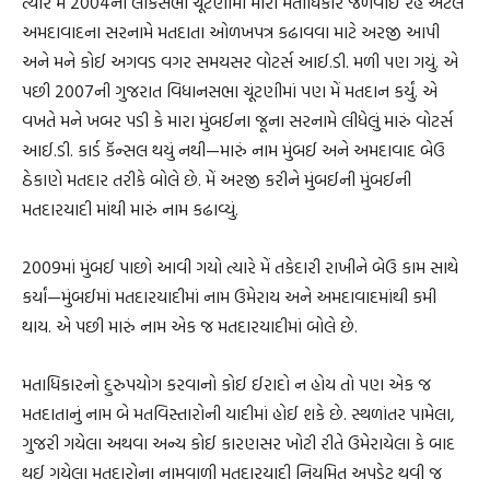
ત્યારે મેં 2004ની લોકસભા ચૂંટણીમાં મારો મતાધિકાર જળવાઈ રહે એટલે
અમદાવાદના સરનામે મતદાતા ઓળખપત્ર કઢાવવા માટે અરજી આપી
અને મને કોઈ અગવડ વગર સમયસર વોટર્સ આઈ.ડી. મળી પણ ગયું. એ
પછી 2007ની ગુજરાત વિધાનસભા ચૂંટણીમાં પણ મેં મતદાન કર્યું. એ
વખતે મને ખબર પડી કે મારા મુંબઈના જૂના સરનામે લીધેલું મારું વોટર્સ
આઈ.ડી. કાર્ડ કૅન્સલ થયું નથી—મારું નામ મુંબઈ અને અમદાવાદ બેઉ
ઠેકાણે મતદાર તરીકે બોલે છે. મેં અરજી કરીને મુંબઈની મુંબઈની
મતદારયાદી માંથી મારું નામ કઢાવ્યું.
2009માં મુંબઈ પાછો આવી ગયો ત્યારે મેં તકેદારી રાખીને બેઉ કામ સાથે
કર્યાં—મુંબઈમાં મતદારયાદીમાં નામ ઉમેરાય અને અમદાવાદમાંથી કમી
થાય. એ પછી મારું નામ એક જ મતદારયાદીમાં બોલે છે.
મતાધિકારનો દુરુપયોગ કરવાનો કોઈ ઈરાદો ન હોય તો પણ એક જ
મતદાતાનું નામ બે મતવિસ્તારોની યાદીમાં હોઈ શકે છે. સ્થળાંતર પામેલા,
ગુજરી ગયેલા અથવા અન્ય કોઈ કારણસર ખોટી રીતે ઉમેરાયેલા કે બાદ
થઈ ગયેલા મતદારોના નામવાળી મતદારયાદી નિયમિત અપડેટ થવી જ