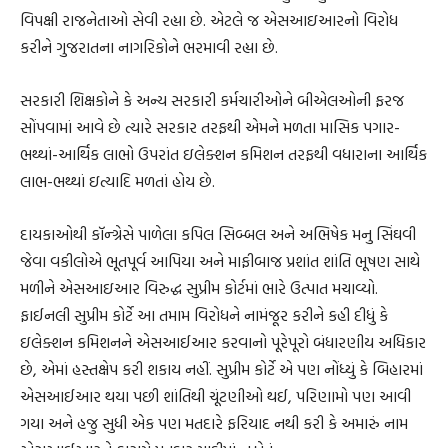
વિપક્ષી રાજનેતાઓ સેવી રહ્યા છે. એટલે જ એસઆઇઆરનો વિરોધ
કરીને ગુજરાતના નાગરિકોને ભરમાવી રહ્યા છે.
સરકારી શિક્ષકોને કે અન્ય સરકારી કર્મચારીઓને બીએલઓની ફરજ
સોંપવામાં આવે છે ત્યારે સરકાર તરફથી એમને મળતા માસિક પગાર-
ભથ્થાં-આર્થિક લાભો ઉપરાંત ઇલેક્શન કમિશન તરફથી વધારાના આર્થિક
લાભ-ભથ્થાં ઇત્યાદિ મળતાં હોય છે.
દાયકાઓથી કૉન્ગ્રેસે પાળેલા કપિલ સિબ્બલ અને અભિષેક મનુ સિંઘવી
જેવા વકીલોએ ભૂતપૂર્વ આપિયા અને માફીબાજ પ્રશાંત શાંતિ ભૂષણ સાથે
મળીને એસઆઇઆર વિરુદ્ધ સુપ્રીમ કોર્ટમાં ભારે ઉત્પાત મચાવ્યો.
ફાઈનલી સુપ્રીમ કોર્ટે આ તમામ વિરોધને નામંજૂર કરીને કહી દીધું કે
ઇલેક્શન કમિશનને એસઆઈઆર કરવાનો પૂરેપૂરો બંધારણીય અધિકાર
છે, એમાં હસ્તક્ષેપ કરી શકાય નહીં. સુપ્રીમ કોર્ટે એ પણ નોંધ્યું કે બિહારમાં
એસઆઈઆર થયા પછી શાંતિથી ચૂંટણીઓ થઈ, પરિણામો પણ આવી
ગયા અને હજુ સુધી એક પણ મતદારે ફરિયાદ નથી કરી કે અમારું નામ