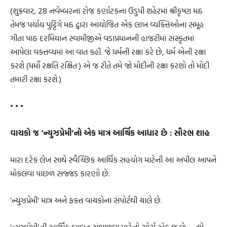
(શુક્રવાર, 28 નવેમ્બરના રોજ કર્ણાટકના ઉડુપી શહેરમાં શ્રીકૃષ્ણ મઠ
તેમજ પર્યાય પુટ્ટિગે મઠ દ્વારા આયોજિત એક લાખ વ્યક્તિઓના સમૂહ
ગીતા પાઠ દરમિયાન સ્વામીજીએ વડાપ્રધાનની હાજરીમાં સંસ્કૃતમાં
આપેલા વક્તવ્યમાં આ વાત કહી. જે ધર્મની રક્ષા કરે છે, ધર્મ એની રક્ષા
કરશે (ધર્મો રક્ષતિ રક્ષિતઃ) એ જ રીતે તમે જો મોદીની રક્ષા કરશો તો મોદી
તમારી રક્ષા કરશે.)
• • •
વાચકો જ ‘ન્યુઝપ્રેમી’નો એક માત્ર આર્થિક આધાર છે : સૌરભ શાહ
મારા દરેક લેખ સાથે સ્વૈચ્છિક આર્થિક સહયોગ માટેની આ અપીલ આપને
મોકલવા પાછળ સજ્જડ કારણો છે.
‘ન્યુઝપ્રેમી’ માત્ર અને ફક્ત વાચકોના સપોર્ટથી ચાલે છે.
‘ન્યુઝપ્રેમી’ની આર્થિક બાબત સંભાળવા માટેનો સોર્સ એક જ છે— તમે.