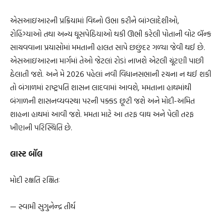
એસઆઇઆરની પ્રક્રિયામાં વિઘ્નો ઉભા કરીને બાંગ્લાદેશીઓ,
રોહિંગ્યાઓ તથા અન્ય ઘૂસપેઠિયાઓ થકી ઊભી કરેલી પોતાની વોટ બૅન્ક
સાચવવાના પ્રયાસોમાં મમતાની હાલત સાપે છછુંદર ગળ્યા જેવી થઈ છે.
એસઆઇઆરના માર્ગમાં તેઓ જેટલાં રોડાં નાખશે એટલી ચૂંટણી પાછી
ઠેલાતી જશે. અને મે 2026 પહેલાં નવી વિધાનસભાની રચના ન થઈ શકી
તો બંગાળમાં રાષ્ટ્રપતિ શાસન લાદવામાં આવશે, મમતાના હાથમાંથી
બંગાળની શાસનવ્યવસ્થા પરની પક્કડ છૂટી જશે અને મોદી-અમિત
શાહના હાથમાં આવી જશે. મમતા માટે આ તરફ વાઘ અને પેલી તરફ
ખીણની પરિસ્થિતિ છે.
લાસ્ટ બૉલ
મોદી રક્ષતિ રક્ષિતઃ
— સ્વામી સુગુનેન્દ્ર તીર્થ