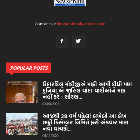
Contact us:
hisaurabhshah@gmail.com
POPULAR POSTS
ઉદારદિલ મોદીજીએ માફી આપી દીધી પણ
દુનિયા એ જાહિલ વાંદા-વાંદીઓને માફ
નહીં કરે : સૌરભ...
02/08/2026
આજથી 28 વર્ષ પહેલાં લખેલો આ લેખ
છઠ્ઠી ડિસેમ્બર નિમિત્તે ફરી એકવાર મારા
નવા વાચકો...
04/12/2020