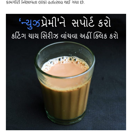
કામગીરી નિભાવતા લોકો હતોત્સાહ થઈ ગયા છે.