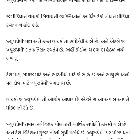
જે મીડિયાને વાચકો સિવાયની વ્યક્તિઓનો આર્થિક ટેકો હોય તે મીડિયા
સ્વતંત્ર ન હોઈ શકે.
‘ન્યુઝપ્રેમી’ માત્ર અને ફક્ત વાચકોના સપોર્ટથી ચાલે છે. અને એટલે જ
‘ન્યુઝપ્રેમી’ શત પ્રતિશત સ્વતંત્ર છે, અહીં કોઈના ય દબાણ હેઠળ નથી
લખાતું.
દેશ માટે, સમાજ માટે અને ભારતીયો માટે જે સારું છે અને સાચું છે એનો
પક્ષ લેવા માટે ‘ન્યુઝપ્રેમી’ વખણાય છે.
વાચકો જ ‘ન્યુઝપ્રેમી’નો આર્થિક આધાર છે. એટલે જ આ અપીલ આપને
મોકલાતી રહે છે.
‘ન્યુઝપ્રેમી’ તમારા સ્વૈચ્છિક‐વોલન્ટરી આર્થિક સપોર્ટને કારણે ચાલે છે
અને દેશ-વિદેશના ગુજરાતીઓ સુધી પહોંચે છે. ‘ન્યુઝપ્રેમી’ પર પોસ્ટ થતાં