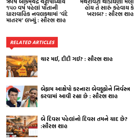
ઋષિ બંકિમચંદ્ર ચટ્ટોપાધ્યાયે
મથરાવટી થોડીઘણી મેલી
૧૫૦ વર્ષ પહેલાં પોતાની
હોય તે સારું કહેવાય કે
ધારાવાહિક નવલકથામાં ‘વંદે
ખરાબ? : સૌરભ શાહ
માતરમ’ લખ્યું : સૌરભ શાહ
RELATED ARTICLES
ચાર મઈ, દીદી ગઈ? : સૌરભ શાહ
બેફામ આક્ષેપો કરનારા બેવકૂફોને નિર્વસ્ત્ર
કરવામાં આવી રહ્યા છે : સૌરભ શાહ
બે દિવસ પહેલાંનો દિવસ તમને યાદ છે?
:સૌરભ શાહ