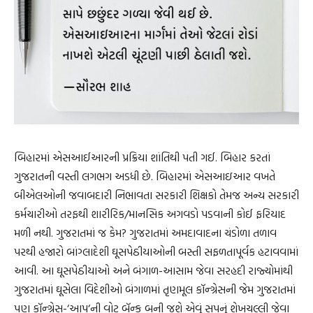
બિહારમાં એસઆઈઆરની પ્રક્રિયા શાંતિથી પતી ગઈ. બિહાર કરતાં
ગુજરાતની વસ્તી લગભગ અડધી છે. બિહારમાં એસઆઇઆર વખતે
બીએલઓની જવાબદારી નિભાવતા સરકારી શિક્ષકો તેમજ અન્ય સરકારી
કર્મચારીઓ તરફથી શારીરિક/માનસિક અગવડો પડવાની કોઈ ફરિયાદ
મળી નથી. ગુજરાતમાં જ કેમ? ગુજરાતમાં અમદાવાદના ચંડોળા તળાવ
પરથી હજારો બાંગ્લાદેશી ઘૂસપેઠીયાઓની બસ્તી સફળતાપૂર્વક હટાવવામાં
આવી. આ ઘૂસપેઠીયાઓ અને બંગાળ-આસામ જેવા સરહદી રાજ્યોમાંથી
ગુજરાતમાં ઘૂસેલા વિદેશીઓ બંગાળમાં તૃણમૂલ કૉન્ગ્રેસની જેમ ગુજરાતમાં
પણ કૉન્ગ્રેસ-‘આપ‘ની વોટ બૅન્ક બની જશે એવું સપનું શેખચલ્લી જેવા