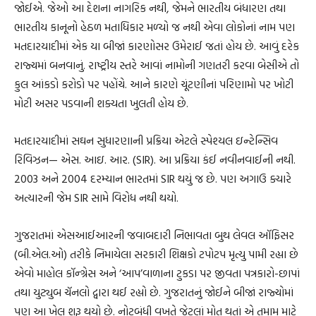
જોઈએ. જેઓ આ દેશના નાગરિક નથી, જેમને ભારતીય બંધારણ તથા
ભારતીય કાનૂનો હેઠળ મતાધિકાર મળ્યો જ નથી એવા લોકોનાં નામ પણ
મતદારયાદીમાં એક યા બીજાં કારણોસર ઉમેરાઈ જતાં હોય છે. આવું દરેક
રાજ્યમાં બનવાનું. રાષ્ટ્રીય સ્તરે આવાં નામોની ગણતરી કરવા બેસીએ તો
કુલ આંકડો કરોડો પર પહોંચે. આને કારણે ચૂંટણીનાં પરિણામો પર ખોટી
મોટી અસર પડવાની શક્યતા ખુલતી હોય છે.
મતદારયાદીમાં સઘન સુધારણાની પ્રક્રિયા એટલે સ્પેશ્યલ ઇન્ટેન્સિવ
રિવિઝન— એસ. આઇ. આર. (SIR). આ પ્રક્રિયા કંઈ નવીનવાઈની નથી.
2003 અને 2004 દરમ્યાન ભારતમાં SIR થયું જ છે. પણ અગાઉ ક્યારે
અત્યારની જેમ SIR સામે વિરોધ નથી થયો.
ગુજરાતમાં એસઆઈઆરની જવાબદારી નિભાવતા બુથ લેવલ ઑફિસર
(બી.એલ.ઓ) તરીકે નિમાયેલા સરકારી શિક્ષકો ટપોટપ મૃત્યુ પામી રહ્યા છે
એવો માહોલ કૉન્ગ્રેસ અને ‘આપ’વાળાના ટુકડા પર જીવતા પત્રકારો-છાપાં
તથા યુટ્યુબ ચૅનલો દ્વારા થઈ રહ્યો છે. ગુજરાતનું જોઈને બીજાં રાજ્યોમાં
પણ આ ખેલ શરૂ થયો છે. નોટબંધી વખતે જેટલાં મોત થતાં એ તમામ માટે