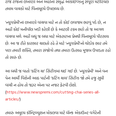
રોજે રોજનાં લખાણો અને અહીંના સમૃદ્ધ આર્કાઇવ્ઝનું સંપૂર્ણ મટીરિયલ
તમામ વાચકો માટે વિનામૂલ્યે ઉપલબ્ધ છે.
‘ન્યુઝપ્રેમી’નાં લખાણો વાંચવા માટે ન તો કોઈ લવાજમ ભરવું પડે છે, ન
અહીં કોઈ મનીવૉલ ખડી કરેલી છે કે આટલી રકમ ભરો તો જ આગળ
વાંચવા મળે. અહીં બધું જ બધા માટે એકસરખા પ્રેમથી વિનામૂલ્યે પીરસાય
છે. આ જ રીતે કારભાર ચાલતો રહે તે માટે ‘ન્યુઝપ્રેમી’નો થોડોક ભાર તમે
પણ તમારી શક્તિ, તમારા સંજોગો તથા તમારા ઉત્સાહ મુજબ ઉપાડતા રહો
તો સારું છે.
આ બધી જ વાતો ‘કટિંગ ચા’ સિરીઝમાં થઈ ગઈ છે. ‘ન્યુઝપ્રેમી’ અને વન
પેન આર્મી વિશેની આઠ પાર્ટની ‘કટિંગ ચાય’ સિરીઝ જો તમે હજુ સુધી
વાંચી ન હોય તો જરૂર એના પર નજર ફેરવી લેશો.
(
https://www.newspremi.com/cutting-chai-series-all-
articles/
)
તમારું અમુલ્ય કૉન્ટ્રિબ્યુશન મોકલવા માટે બૅન્ક એકાઉન્ટ વગેરેની