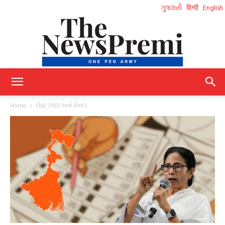
ગુજરાતી
हिन्दी
English
NewsPremi
Home
લેફ્ટ રાઇટ અને સેન્ટર
Gujarati