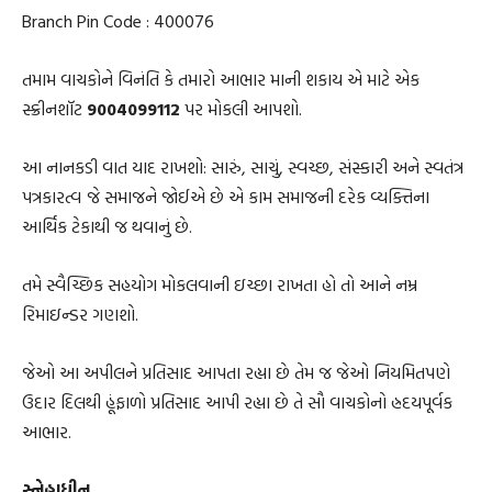
Branch Pin Code : 400076
તમામ વાચકોને વિનંતિ કે તમારો આભાર માની શકાય એ માટે એક
સ્ક્રીનશૉટ
9004099112
પર મોકલી આપશો.
આ નાનકડી વાત યાદ રાખશો: સારું, સાચું, સ્વચ્છ, સંસ્કારી અને સ્વતંત્ર
પત્રકારત્વ જે સમાજને જોઈએ છે એ કામ સમાજની દરેક વ્યક્તિના
આર્થિક ટેકાથી જ થવાનું છે.
તમે સ્વૈચ્છિક સહયોગ મોકલવાની ઇચ્છા રાખતા હો તો આને નમ્ર
રિમાઇન્ડર ગણશો.
જેઓ આ અપીલને પ્રતિસાદ આપતા રહ્યા છે તેમ જ જેઓ નિયમિતપણે
ઉદાર દિલથી હૂંફાળો પ્રતિસાદ આપી રહ્યા છે તે સૌ વાચકોનો હ્રદયપૂર્વક
આભાર.
સ્નેહાધીન,