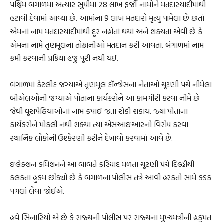
પશ્ચિમ બંગાળમાં અત્યાર સુધીમાં 28 લાખ ફર્જી નામોને મતદારયાદીમાંથી
હટાવી દેવામાં આવ્યા છે. આમાંના 9 લાખ મતદારો મૃત્યુ પામેલા છે છતાં
એમનાં નામ મતદારયાદીમાંથી દૂર નહોતાં થયાં અને શક્યતા એવી છે કે
એમના નામે તૃણમૂલના તોફાનીઓ મતદાન કરી આવતા. બંગાળમાં નામ
કમી કરવાની પ્રક્રિયા હજુ પૂરી નથી થઈ.
બંગાળમાં કેટલીક જગ્યાએ તૃણમૂલ કૉન્ગ્રેસના નેતાઓ ચૂંટણી પંચે નીમેલા
બીએલઓની જગ્યાએ પોતાના કાર્યકરોને આ કામગીરી કરવા નીમે છે
જેથી ઘૂસપેઠિયાઓનાં નામ કપાઈ જતાં રોકી શકાય. જ્યાં પોતાના
કાર્યકરોને મોકલી નથી શક્યા ત્યાં એસઆઇઆરનો વિરોધ કરવા
સ્થાનિક લોકોની ઉશ્કેરણી કરીને દેખાવો કરવામાં આવે છે.
ઇલેક્શન કમિશનને આ બાબતે ફરિયાદ મળતા ચૂંટણી પંચે દિલ્હીથી
કલકત્તા હુકમ છોડ્યો છે કે બંગાળના પોલીસ તંત્રે આવી હરકતો સામે કડક
પગલાં લેવા જોઈએ.
હવે સિનારિયો એ છે કે રાજ્યની પોલીસ પર રાજ્યના મુખ્યમંત્રીની હકુમત