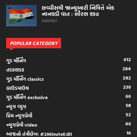
છવ્વીસમી જાન્યુઆરી નિમિત્તે એક
નાનકડી વાત : સૌરભ શાહ
26/01/2021
POPULAR CATEGORY
612
ગુડ મૉર્નિંગ
284
તડકભડક
282
ગુડ મૉર્નિંગ classics
230
લાઉડમાઉથ
66
ગુડ મૉર્નિંગ exclusive
58
ન્યુઝ વ્યુઝ
52
પ્રિય ન્યુઝપ્રેમી
40
ન્યુઝપ્રેમી video
16
આજનો તંત્રીલેખ: #2MinuteEdit