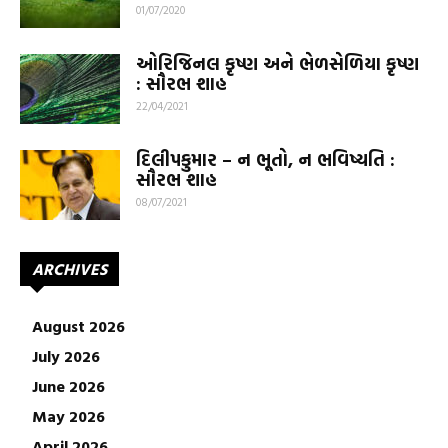
01/07/2020
ઓરિજિનલ કૃષ્ણ અને ભેળસેળિયા કૃષ્ણ
: સૌરભ શાહ
22/04/2021
દિલીપકુમાર – ન ભૂતો, ન ભવિષ્યતિ :
સૌરભ શાહ
08/07/2021
ARCHIVES
August 2026
July 2026
June 2026
May 2026
April 2026