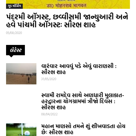
ગુડ મૉર્નિંગ
પંદરમી ઑગસ્ટ, છવ્વીસમી જાન્યુઆરી અને
હવે પાંચમી ઑગસ્ટઃ સૌરભ શાહ
05/08/2020
લેટેસ્ટ
વારંવાર આવવું પડે એવું વારાણસી :
સૌરભ શાહ
31/05/2020
સ્વામી રામદેવ સાથે અણધારી મુલાકાત-
હરદ્વારના યોગગ્રામમાં ત્રીજો દિવસ :
સૌરભ શાહ
08/04/2022
મહાન માણસો તમને શું શીખવાડતા હોય
છેઃ સૌરભ શાહ