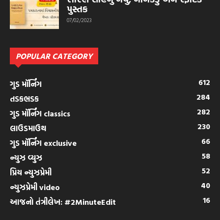
પુસ્તક
07/02/2023
POPULAR CATEGORY
612
ગુડ મૉર્નિંગ
284
તડકભડક
282
ગુડ મૉર્નિંગ classics
230
લાઉડમાઉથ
66
ગુડ મૉર્નિંગ exclusive
58
ન્યુઝ વ્યુઝ
52
પ્રિય ન્યુઝપ્રેમી
40
ન્યુઝપ્રેમી video
16
આજનો તંત્રીલેખ: #2MinuteEdit