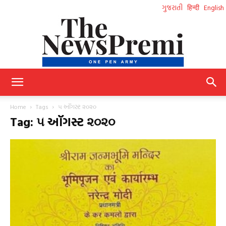
ગુજરાતી
हिन्दी
English
NewsPremi
Home
Tags
૫ ઑગસ્ટ ૨૦૨૦
Tag: ૫ ઑગસ્ટ ૨૦૨૦
Gujarati