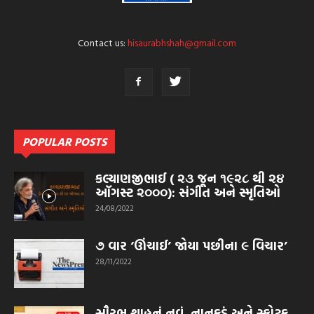
Contact us:
hisaurabhshah@gmail.com
POPULAR POSTS
કલ્યાણજીભાઈ ( ૨૩ જૂન ૧૯૨૮ થી ૨૪
ઑગસ્ટ ૨૦૦૦): સંગીત અને સ્મૃતિઓ
24/08/2022
૭ વાર ‘ઊંચાઈ’ જોયા પછીના ૯ વિચાર’
28/11/2022
સૌરભ શાહનું નવું, નાનકડું અને સ્ફોટક