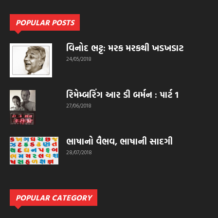
POPULAR POSTS
વિનોદ ભટ્ટ: મરક મરકથી ખડખડાટ
24/05/2018
રિમેમ્બરિંગ આર ડી બર્મન : પાર્ટ 1
27/06/2018
ભાષાનો વૈભવ, ભાષાની સાદગી
28/07/2018
POPULAR CATEGORY