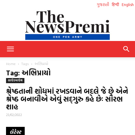
ગુજરાતી
हिन्दी
English
NewsPremi
Home
Tags
અભિપ્રાયો
Tag: અભિપ્રાયો
લાઉડમાઉથ
Gujarati
શ્રેષ્ઠતાની શોધમાં રખડવાને બદલે જે છે એને
શ્રેષ્ઠ બનાવીએ એવું સદ્‌ગુરુ કહે છેઃ સૌરભ
શાહ
23/02/2022
લેટેસ્ટ