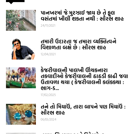
પાનખરમાં જે મુરઝાઈ જાય છે તે ફૂલ
વસંતમાં ખીલી શકતા નથી : સૌરભ શાહ
24/11/2021
તમારી ઉદારતા જ તમારા વ્યક્તિત્વને
વિશાળતા બક્ષે છે : સૌરભ શાહ
12/04/2021
કેજરીવાલની પાલખી ઊંચકનારા
તકવાદીઓ કેજરીવાલની ઠાઠડી કાઢી જવા
ઉતાવળા થયા ( કેજરીવાલની કલંકકથા :
ભાગ-5...
17/02/2025
તને તો મિયાઉં, તારા બાપને પણ મિયાઉં :
સૌરભ શાહ
06/03/2024