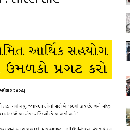
 ઑક્ટોબર 2024)
ે તરત ગમી ગયું : “આપણા સૌની પાસે બે જિંદગી હોય છે. અને બીજી
ે કે લઈદઈને આ એક જ જિંદગી છે આપણી પાસે.”
યુશ્યસનું આ સુવાક્ય છે. માત્ર સુવાક્ય નથી ઉપનિષદના મંત્ર જેવું આ