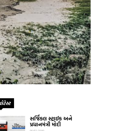
લેટેસ્ટ
સર્જિકલ સ્ટ્રાઈક અને
પ્રધાનમંત્રી મોદી
09/02/2019