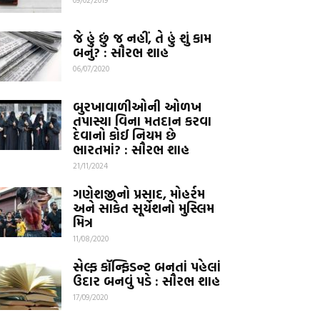
જે હું છું જ નહીં, તે હું શું કામ
બનું? : સૌરભ શાહ
06/07/2020
બુરખાવાળીઓની ઓળખ
તપાસ્યા વિના મતદાન કરવા
દેવાનો કોઈ નિયમ છે
ભારતમાં? : સૌરભ શાહ
21/11/2024
ગણેશજીનો પ્રસાદ, મોહર્રમ
અને સાકેત સૂર્યેશનો મુસ્લિમ
મિત્ર
11/08/2020
સેલ્ફ કૉન્ફિડન્ટ બનતાં પહેલાં
ઉદાર બનવું પડે : સૌરભ શાહ
17/09/2020