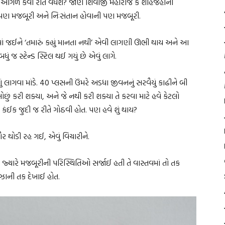
ંશ આગળ કેવી રીતે વધશે? જાણે શિવાજી મહારાજ કે શાહજહાંનો
પણ મજબૂરી અને નિઃસંતાન હોવાની પણ મજબૂરી.
ેજમાં જઈને ‘તમારું કહ્યું માનતા નથી’ એવી લાગણી ઊભી થાય અને આ
 જ સ્ટેન્ડ સ્ટિલ થઈ ગયું છે એવું લાગે.
ં લાગવા માંડે. 40 પ્લસની ઉંમરે અડધા જીવનનું સરવૈયું કાઢીને બી
ું ઓછું કરી શક્યા, અને જે નથી કરી શક્યા તે કરવા માટે હવે કેટલો
ઈક જુદી જ રીતે ગોઠવી હોત. પણ હવે શું થાય?
થોડી રહ ગઈ, એવું વિચારીને.
જ્યારે મજબૂરીની પરિસ્થિતિઓ સર્જાઈ હતી તે વાસ્તવમાં તો તક
મઝાની તક દેખાઈ હોત.