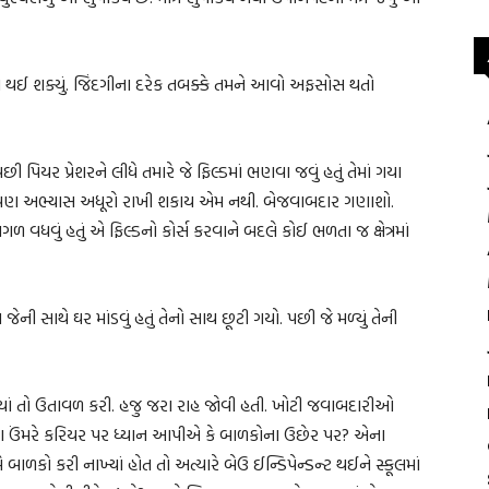
ે ના થઈ શક્યું. જિંદગીના દરેક તબક્કે તમને આવો અફસોસ થતો
િયર પ્રેશરને લીધે તમારે જે ફિલ્ડમાં ભણવા જવું હતું તેમાં ગયા
થી. પણ અભ્યાસ અધૂરો રાખી શકાય એમ નથી. બેજવાબદાર ગણાશો.
 વધવું હતું એ ફિલ્ડનો કોર્સ કરવાને બદલે કોઈ ભળતા જ ક્ષેત્રમાં
ની સાથે ઘર માંડવું હતું તેનો સાથ છૂટી ગયો. પછી જે મળ્યું તેની
ં તો ઉતાવળ કરી. હજુ જરા રાહ જોવી હતી. ખોટી જવાબદારીઓ
 આ ઉંમરે કરિયર પર ધ્યાન આપીએ કે બાળકોના ઉછેર પર? એના
બાળકો કરી નાખ્યાં હોત તો અત્યારે બેઉ ઈન્ડિપેન્ડન્ટ થઈને સ્કૂલમાં