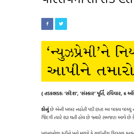
( તડકભડક: ‘સંદેશ’, ‘સંસ્કાર’ પૂર્તિ, રવિવાર, 6
કોનું
છે એની ખબર નહોતી પડી છતાં આ વાક્ય વાંચ્યું ન
જિંદગી ત્યારે શરૂ થતી હોય છે જ્યારે સમજણ આવે છ
ખાંખાંખોળા કરીને પત્તો મળ્યો કે ચાઈનીઝ ફિલસૂફ કન્ફ્