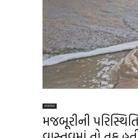
તડકભડક
મજબૂરીની પરિસ્થિત
વાસ્તવમાં તો તક હત