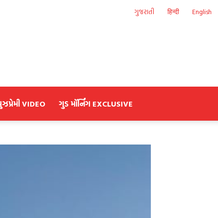
ગુજરાતી
हिन्दी
English
યુઝપ્રેમી VIDEO
ગુડ મૉર્નિંગ EXCLUSIVE