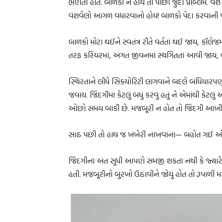
ભણતા હોત. બાળકો ન હોય તો પાછો જુદો પ્રૉબ્લેમ. વ
વંશવેલો આગળ વધારવાનો હોય! બાળકો પેદા કરવાની 
બાળકો મોટા થઈને સ્વતંત્ર રીતે વર્તતાં થઈ જાય, કૉલ
તરફ કરિયરમાં, અંગત જીવનમાં સ્થગિતતા આવી જાય, બધું
સ્થિરતાને લીધે સિક્યોરિટી લાગવાને બદલે બંધિયારપણુ
જવાય. જિંદગીમાં કેટલું બધું કરવું હતું ને એમાંથી કેટલ
ઓછો સમય બાકી છે. મજબૂરી ન હોત તો જિંદગી આખી કં
સાઠ પછી તો હાથ જ ખંખેરી નાખવાના— બહોત ગઈ ઔર 
જિંદગીના અંત સુધી આપણે સમજી શકતા નથી કે જ્યારે 
હતી. મજબૂરીનો બુરખો ઉઠાવીને જોયું હોત તો રૂપાળી 