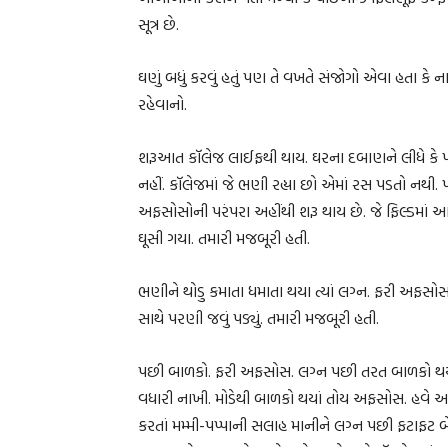
સૂત્ર છે.
ઘણું બધું કરવું હતું પણ તે વખતે સંજોગો એવા હતા ક
રહેવાનો.
શરૂઆત કૉલેજ લાઈફથી થાય. ઘરના દબાણને લીધે કે પછી પ
નહીં. કૉલેજમાં જે ભણી રહ્યા છો એમાં રસ પડતો ન
અફસોસોની પરંપરા અહીંથી શરૂ થાય છે. જે ફિલ્ડમાં આગળ
ઘૂસી ગયા. તમારી મજબૂરી હતી.
ભણીને થોડુ કમાતા ધમાતા થયા ત્યાં લગ્ન. ફરી અફસોસ જે
સાથે પરણી જવું પડ્યું. તમારી મજબૂરી હતી.
પછી બાળકો. ફરી અફસોસ. લગ્ન પછી તરત બાળકો થયા
વધારી નાખી. મોડેથી બાળકો થયાં તોય અફસોસ. હવે
કરતાં મમ્મી-પપ્પાની સલાહ માનીને લગ્ન પછી ફટાફટ બે 