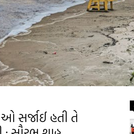
િઓ સર્જાઈ હતી તે
ી : સૌરભ શાહ