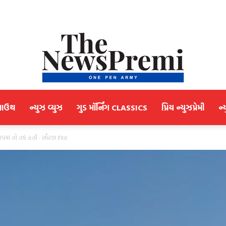
માઉથ
ન્યુઝ વ્યુઝ
ગુડ મૉર્નિંગ CLASSICS
પ્રિય ન્યુઝપ્રેમી
ન્
NewsPremi
તવમાં તો તક હતી : સૌરભ શાહ
Gujarati