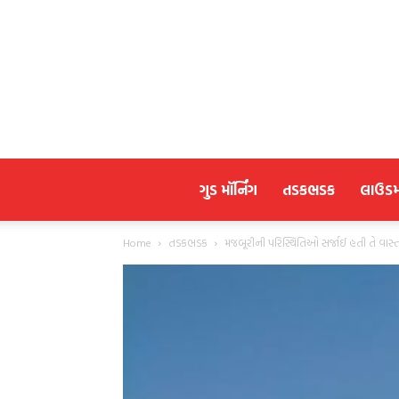
ગુડ મૉર્નિંગ
તડકભડક
લાઉડ
Home
તડકભડક
મજબૂરીની પરિસ્થિતિઓ સર્જાઈ હતી તે વાસ્