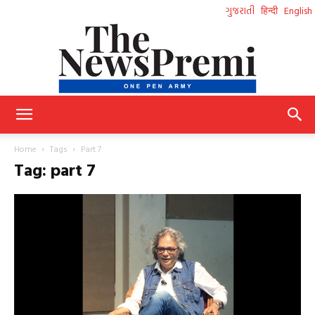
ગુજરાતી
हिन्दी
English
NewsPremi
Home
Tags
Part 7
Tag: part 7
Gujarati