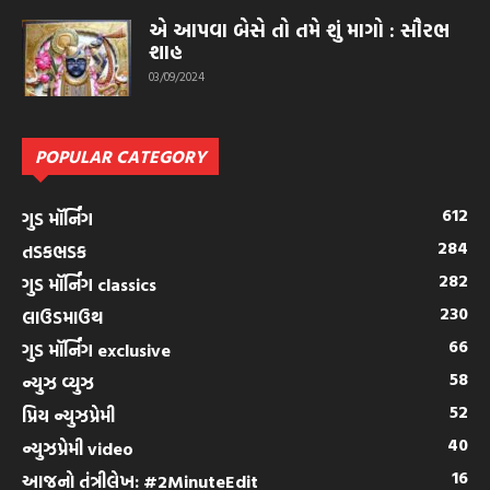
એ આપવા બેસે તો તમે શું માગો : સૌરભ
શાહ
03/09/2024
POPULAR CATEGORY
612
ગુડ મૉર્નિંગ
284
તડકભડક
282
ગુડ મૉર્નિંગ classics
230
લાઉડમાઉથ
66
ગુડ મૉર્નિંગ exclusive
58
ન્યુઝ વ્યુઝ
52
પ્રિય ન્યુઝપ્રેમી
40
ન્યુઝપ્રેમી video
16
આજનો તંત્રીલેખ: #2MinuteEdit