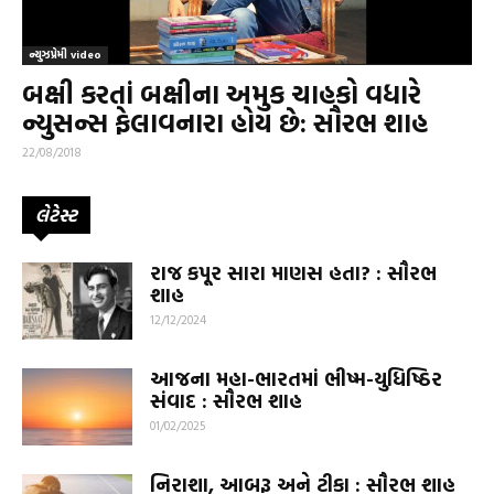
ન્યુઝપ્રેમી video
બક્ષી કરતાં બક્ષીના અમુક ચાહકો વધારે
ન્યુસન્સ ફેલાવનારા હોય છે: સૌરભ શાહ
22/08/2018
લેટેસ્ટ
રાજ કપૂર સારા માણસ હતા? : સૌરભ
શાહ
12/12/2024
આજના મહા-ભારતમાં ભીષ્મ-યુધિષ્ઠિર
સંવાદ : સૌરભ શાહ
01/02/2025
નિરાશા, આબરૂ અને ટીકા : સૌરભ શાહ