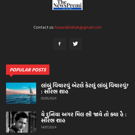
Contact us:
hisaurabhshah@gmail.com
POPULAR POSTS
લાંબું વિચારવું એટલે કેટલું લાંબું વિચારવું?
: સૌરભ શાહ
05/05/2024
યે દુનિયા અગર મિલ ભી જાયે તો ક્યા હૈ :
સૌરભ શાહ
14/07/2024