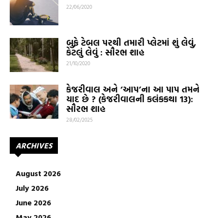
22/06/2020
બુફે ટેબલ પરથી તમારી પ્લેટમાં શું લેવું,
કેટલું લેવું : સૌરભ શાહ
21/10/2020
કેજરીવાલ અને ‘આપ’ના આ પાપ તમને
યાદ છે ? (કેજરીવાલની કલંકકથા 13):
સૌરભ શાહ
28/02/2025
ARCHIVES
August 2026
July 2026
June 2026
May 2026