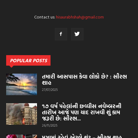
Contact us:
hisaurabhshah@gmail.com
POPULAR POSTS
તમારી આસપાસ કેવા લોકો છે? : સૌરભ
શાહ
27/07/2025
૧૭ વર્ષ પહેલાંની છવ્વીસ નવેમ્બરની
તારીખ આજે પણ યાદ રાખવી શું કામ
જરૂરી છે: સૌરભ...
26/11/2025
મઝામાં રહેવું એટલે શું? – સૌરભ શાહ