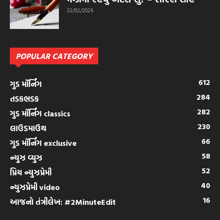
22/02/2026
POPULAR CATEGORY
612
ગુડ મૉર્નિંગ
284
તડકભડક
282
ગુડ મૉર્નિંગ classics
230
લાઉડમાઉથ
66
ગુડ મૉર્નિંગ exclusive
58
ન્યુઝ વ્યુઝ
52
પ્રિય ન્યુઝપ્રેમી
40
ન્યુઝપ્રેમી video
16
આજનો તંત્રીલેખ: #2MinuteEdit