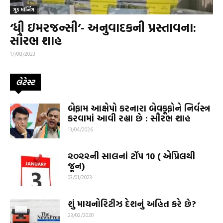
ગુડ મૉર્નિંગ
‘ધી ઇમરજન્સી’- અનુવાદકની પ્રસ્તાવના:
સૌરભ શાહ
17/08/2023
લેટેસ્ટ
બેફામ આક્ષેપો કરનારા બેવકૂફોને નિર્વસ્ત્ર
કરવામાં આવી રહ્યા છે : સૌરભ શાહ
13/04/2026
૨૦૨૨ની સાલનાં ટૉપ 10 ( એપ્રિલથી
જૂન)
03/01/2023
શું માયનોરિટીઝ દેશનું અહિત કરે છે?
23/02/2020