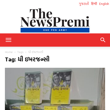
ગુજરાતી
हिन्दी
English
NewsPremi
Home
Tags
ધી ઇમરજન્સી
Tag: ધી ઇમરજન્સી
Gujarati