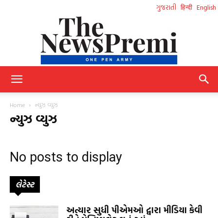
ગુજરાતી
हिन्दी
English
NewsPremi
Home
ન્યુઝ વ્યુઝ
ન્યુઝ વ્યુઝ
Gujarati
No posts to display
લેટેસ્ટ
અત્યાર સુધી પીએમઓ દ્વારા મીડિયા કેવી