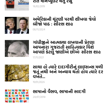
રીતે મેનિપ્યુલેટ થતું રહ્યું
18/02/2019
અમેરિકાની ચૂંટણી પરથી શીખવા જેવો
બીજો પાઠ : સૌરભ શાહ
08/11/2024
ગાંધીજીને આત્મકથા લખવાની પ્રેરણા
આપનારા ગુજરાતી સાહિત્યકાર વિશે
આપણે કેટલું જાણીએ છીએઃ સૌરભ શાહ
17/11/2021
સાચા હો ત્યારે દાદાગીરીનું લાઇસન્સ મળી
જતું નથી અને અન્યાય થતો હોય ત્યારે દર
વખતે...
19/01/2026
ભાષાનો વૈભવ, ભાષાની સાદગી
28/07/2018