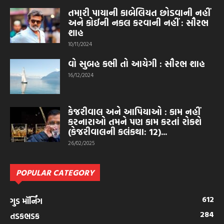
તમારી પાયાની કાબેલિયત છોડવાની નહીં
અને કોઈની નકલ કરવાની નહીં : સૌરભ
શાહ
10/11/2024
વો સુબહ કભી તો આયેગી : સૌરભ શાહ
16/12/2024
કેજરીવાલ અને આપિયાઓ : કામ નહીં
કરનારાઓ તમને પણ કામ કરતાં રોકશે
(કેજરીવાલની કલંકથા: 12)...
26/02/2025
POPULAR CATEGORY
612
ગુડ મૉર્નિંગ
284
તડકભડક