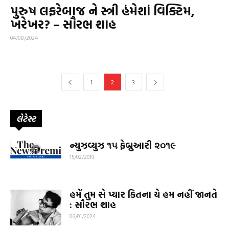
પુરુષ લફરેબાજ ને સ્ત્રી હંમેશાં વિક્ટિમ,
ખરેખર? – સૌરભ શાહ
04/08/2024
1
2
3
લેટેસ્ટ
ન્યુઝવ્યુઝ ૧૫ ફેબ્રુઆરી ૨૦૧૯
15/02/2019
હમેં તુમ સે પ્યાર કિતના યે હમ નહીં જાનતે
: સૌરભ શાહ
06/01/2024