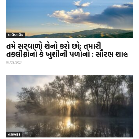
લાઉડમાઉથ
તમે સરવાળો શેનો કરો છો: તમારી
તકલીફોનો કે ખુશીની પળોનો : સૌરભ શાહ
07/08/2024
તડકભડક