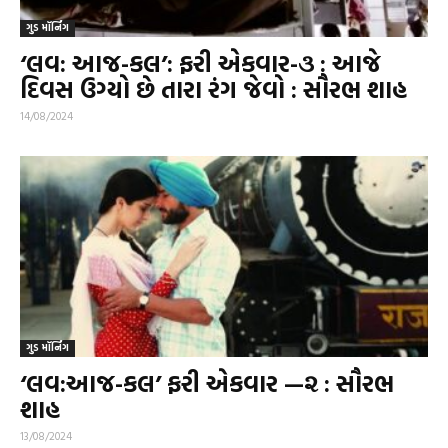
ગુડ મૉર્નિંગ
‘લવ: આજ-કલ’: ફરી એકવાર-૩ : આજે
દિવસ ઉગ્યો છે તારા રંગ જેવો : સૌરભ શાહ
14/08/2024
ગુડ મૉર્નિંગ
‘લવ:આજ-કલ’ ફરી એકવાર —૨ : સૌરભ
શાહ
13/08/2024