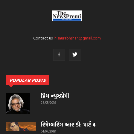
Contact us:
hisaurabhshah@gmail.com
POPULAR POSTS
પ્રિય ન્યુઝપ્રેમી
26/05/2018
રિમેમ્બરિંગ આર ડી: પાર્ટ 4
04/07/2018