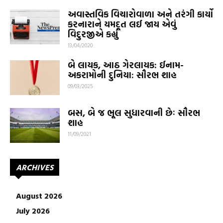
અવાસ્તવિક વિચારોવાળા અને તરંગી કાર્યો
કરનારાને યમદૂત લઈ જાય એવું
વિદુરજીએ કહ્યું
13/04/2020
બે લાયક, આઠ ગેરલાયક: ઈનામ-
અકરામોની દુનિયા: સૌરભ શાહ
09/03/2025
બસ, બે જ ભૂલ સુધારવાની છેઃ સૌરભ
શાહ
11/09/2021
ARCHIVES
August 2026
July 2026