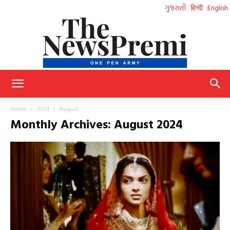
ગુજરાતી
हिन्दी
English
NewsPremi
Home
2024
August
Monthly Archives: August 2024
Gujarati