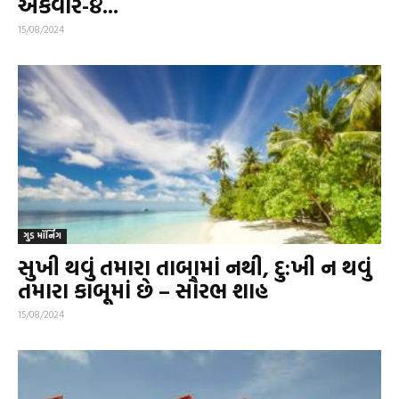
એકવાર-૪...
15/08/2024
ગુડ મૉર્નિંગ
સુખી થવું તમારા તાબામાં નથી, દુ:ખી ન થવું
તમારા કાબૂમાં છે – સૌરભ શાહ
15/08/2024