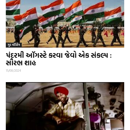
ગુડ મૉર્નિંગ
પંદરમી ઑગસ્ટે કરવા જેવો એક સંકલ્પ :
સૌરભ શાહ
15/08/2024