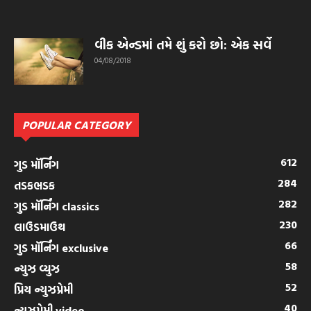
વીક એન્ડમાં તમે શું કરો છો: એક સર્વે
04/08/2018
POPULAR CATEGORY
612
ગુડ મૉર્નિંગ
284
તડકભડક
282
ગુડ મૉર્નિંગ classics
230
લાઉડમાઉથ
66
ગુડ મૉર્નિંગ exclusive
58
ન્યુઝ વ્યુઝ
52
પ્રિય ન્યુઝપ્રેમી
40
ન્યુઝપ્રેમી video