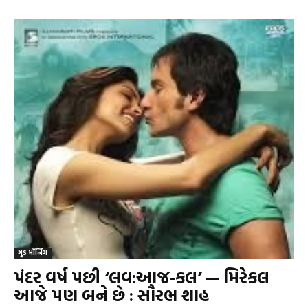
ગુડ મૉર્નિંગ
પંદર વર્ષ પછી ‘લવ:આજ-કલ’ — મિરેકલ
આજે પણ બને છે : સૌરભ શાહ