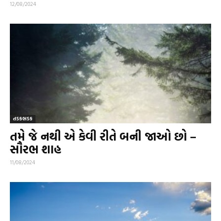
12/08/2024
તડકભડક
તમે જે નથી એ કેવી રીતે બની જાઓ છો –
સૌરભ શાહ
11/08/2024