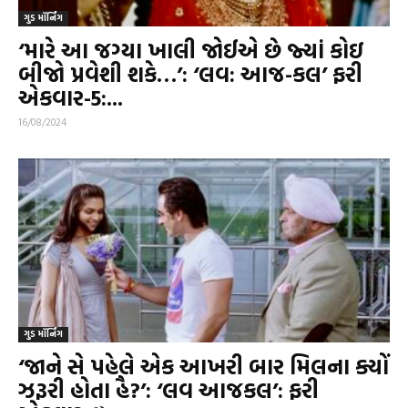
ગુડ મૉર્નિંગ
‘મારે આ જગ્યા ખાલી જોઈએ છે જ્યાં કોઇ
બીજો પ્રવેશી શકે…’: ‘લવ: આજ-કલ’ ફરી
એકવાર-5:...
16/08/2024
ગુડ મૉર્નિંગ
‘જાને સે પહેલે એક આખરી બાર મિલના ક્યોં
ઝરૂરી હોતા હૈ?’: ‘લવ આજકલ’: ફરી