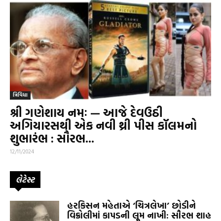
ત્રિવિધા
શ્રી ગણેશાય નમઃ — આજે દેવઉઠી
અગિયારસથી એક નવી થ્રી પીસ કૉલમનો
શુભારંભ : સૌરભ...
12/11/2024
લેટેસ્ટ
હરકિસન મહેતાએ ‘ચિત્રલેખા’ છોડીને
વિક્રોલીમાં કાપડની લૂમ નાખી: સૌરભ શાહ