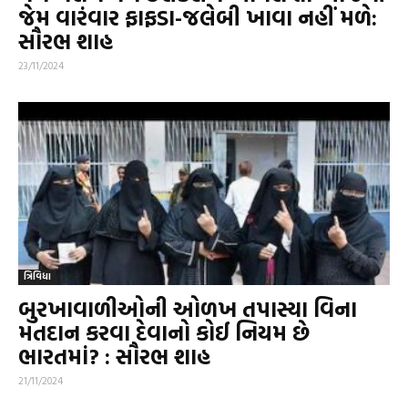
જેમ વારંવાર ફાફડા-જલેબી ખાવા નહીં મળે:
સૌરભ શાહ
23/11/2024
ત્રિવિધા
બુરખાવાળીઓની ઓળખ તપાસ્યા વિના
મતદાન કરવા દેવાનો કોઈ નિયમ છે
ભારતમાં? : સૌરભ શાહ
21/11/2024