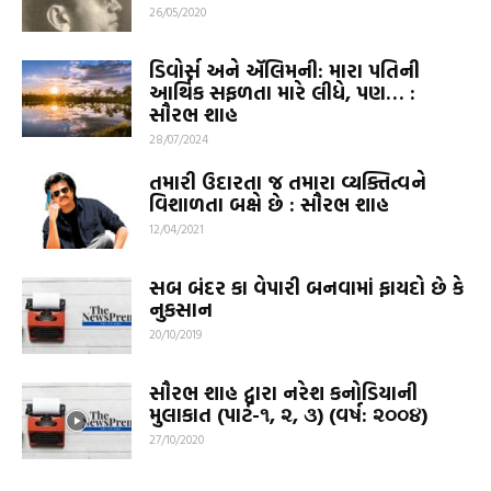
26/05/2020
ડિવોર્સ અને ઍલિમની: મારા પતિની
આર્થિક સફળતા મારે લીધે, પણ… :
સૌરભ શાહ
28/07/2024
તમારી ઉદારતા જ તમારા વ્યક્તિત્વને
વિશાળતા બક્ષે છે : સૌરભ શાહ
12/04/2021
સબ બંદર કા વેપારી બનવામાં ફાયદો છે કે
નુકસાન
20/10/2019
સૌરભ શાહ દ્વારા નરેશ કનોડિયાની
મુલાકાત (પાર્ટ-૧, ૨, ૩) (વર્ષ: ૨૦૦૪)
27/10/2020