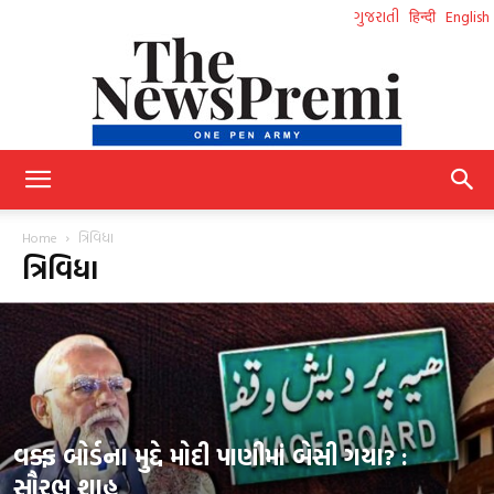
ગુજરાતી
हिन्दी
English
NewsPremi
Home
ત્રિવિધા
ત્રિવિધા
Gujarati
વક્ફ બોર્ડના મુદ્દે મોદી પાણીમાં બેસી ગયા? :
સૌરભ શાહ