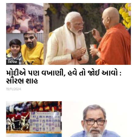
ત્રિવિધા
મોદીએ પણ વખાણી, હવે તો જોઈ આવો :
સૌરભ શાહ
19/11/2024