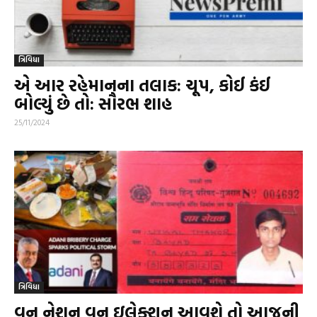
ત્રિવિધા
એ આર રહેમાનના તલાક: ચૂપ, કોઈ કંઈ
બોલ્યું છે તો: સૌરભ શાહ
25/11/2024
ત્રિવિધા
વન નેશન વન ઇલેક્શન આવશે તો આજની