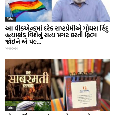
ત્રિવિધા
આ વીકએન્ડમાં દરેક રાષ્ટ્રપ્રેમીએ ગોધરા હિંદુ
હત્યાકાંડ વિશેનું સત્ય પ્રગટ કરતી ફિલ્મ
જોઈને એ ૫૯...
16/11/2024
ત્રિવિધા