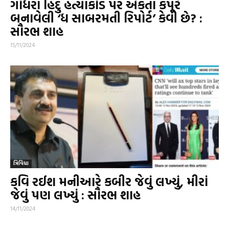
ગોધરા હિંદુ હત્યાકાંડ પર એકતા કપૂરે
બનાવેલી ‘ધ સાબરમતી રિપોર્ટ’ કેવી છે? :
સૌરભ શાહ
15/11/2024
ત્રિવિધા
કવિ રઈશ મનીઆરે કબીર જેવું લખ્યું, મીરાં
જેવું પણ લખ્યું : સૌરભ શાહ
14/11/2024