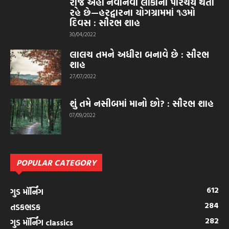
રોજ અહીં નવાનવા લોકોનો પરિચય થતો
રહે છે—હરદ્વારના યોગગ્રામમાં ૧૩મો
દિવસ : સૌરભ શાહ
30/04/2022
લાલચ તમને અધીરા બનાવે છે : સૌરભ
શાહ
27/07/2022
શું તમે નસીબમાં માનો છો? : સૌરભ શાહ
07/09/2022
POPULAR CATEGORY
612
ગુડ મૉર્નિંગ
284
તડકભડક
282
ગુડ મૉર્નિંગ classics