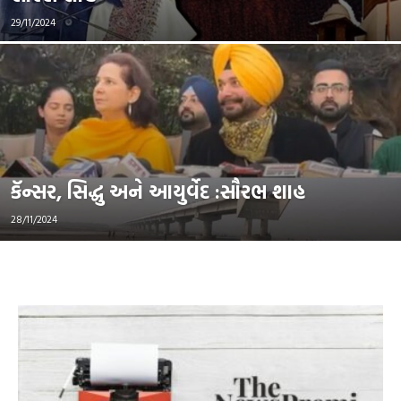
29/11/2024
કૅન્સર, સિદ્ધુ અને આયુર્વેદ :સૌરભ શાહ
28/11/2024